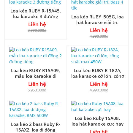
Loa kéo RUBY R-15A45,
loa karaoke 3 đường
Loa kéo RUBY J505G, loa
tiếng
hát karaoke giải trí,
Liên hệ
bass 4 tấc
Liên hệ
3.990.000₫
4.990.000₫
Loa kéo RUBY R15A09,
Loa kéo RUBY R-182A,
mẫu loa karaoke di
loa karaoke cỡ lớn, công
động 2 đường tiếng
suất max 450W
Liên hệ
Liên hệ
6.950.000₫
4.990.000₫
Loa kéo Ruby 15A08,
loa hát karaoke cực hay
Loa kéo 2 bass Ruby R-
15AX2, loa di động
Liên hệ