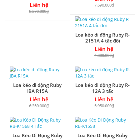
karaoke, RMS 500W
Liên hệ
7.690.000₫
8.290.000₫
Loa kéo di động Ruby R-
2151A 4 tấc đôi
Liên hệ
4.800.000₫
Loa kéo di động Ruby
Loa kéo di động Ruby R-
JBA R15A
12A 3 tấc
Liên hệ
Liên hệ
6.350.000₫
5.950.000₫
Loa Kéo Di Động Ruby
Loa Kéo Di Động Ruby