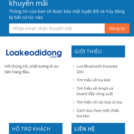
khuyến mãi
Thông tin của bạn sẽ được bảo mật tuyệt đối và hủy đăng
ký bất cứ lúc nào
Đăng ký
GIỚI THIỆU
Loa Bluetooth Karaoke
Với chúng tôi ,chất lượng là ưu
Qixi
tiên hàng đầu.
Tìm hiểu về loa kéo
Tìm hiểu về Ampli và
board đẩy công suất
Tìm hiểu về các loại củ loa
Cách lựa chọn một chiếc
loa kéo
HỖ TRỢ KHÁCH
LIÊN HỆ