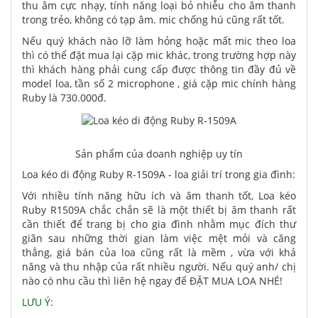
thu âm cực nhạy, tính năng loại bỏ nhiễu cho âm thanh
trong trẻo, không có tạp âm. mic chống hú cũng rất tốt.
Nếu quý khách nào lỡ làm hỏng hoặc mất mic theo loa
thì có thể đặt mua lại cặp mic khác, trong trường hợp này
thì khách hàng phải cung cấp được thông tin đầy đủ về
model loa, tần số 2 microphone , giá cặp mic chính hàng
Ruby là 730.000đ.
Sản phẩm của doanh nghiệp uy tín
Loa kéo di động Ruby R-1509A - loa giải trí trong gia đình:
Với nhiều tính năng hữu ích và âm thanh tốt, Loa kéo
Ruby R1509A chắc chắn sẽ là một thiết bị âm thanh rất
cần thiết để trang bị cho gia đình nhằm mục đích thư
giãn sau những thời gian làm việc mệt mỏi và căng
thẳng, giá bán của loa cũng rất là mềm , vừa với khả
năng và thu nhập của rất nhiều người. Nếu quý anh/ chị
nào có nhu cầu thì liên hệ ngay để ĐẶT MUA LOA NHÉ!
LƯU Ý: