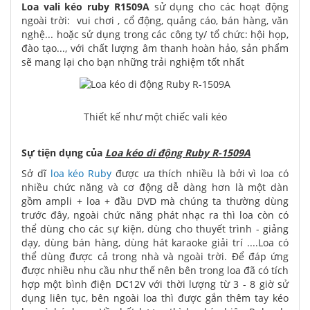
Loa vali kéo ruby R1509A
sử dụng cho các hoạt động
ngoài trời: vui chơi , cổ động, quảng cáo, bán hàng, văn
nghệ... hoặc sử dụng trong các công ty/ tổ chức: hội họp,
đào tạo..., với chất lượng âm thanh hoàn hảo, sản phẩm
sẽ mang lại cho bạn những trải nghiệm tốt nhất
Thiết kế như một chiếc vali kéo
Sự tiện dụng của
Loa kéo di động Ruby R-1509A
Sở dĩ
loa kéo Ruby
được ưa thích nhiều là bởi vì loa có
nhiều chức năng và cơ động dễ dàng hơn là một dàn
gồm ampli + loa + đầu DVD mà chúng ta thường dùng
trước đây, ngoài chức năng phát nhạc ra thì loa còn có
thể dùng cho các sự kiện, dùng cho thuyết trình - giảng
dạy, dùng bán hàng, dùng hát karaoke giải trí ....Loa có
thể dùng được cả trong nhà và ngoài trời. Để đáp ứng
được nhiều nhu cầu như thế nên bên trong loa đã có tích
hợp một bình điện DC12V với thời lượng từ 3 - 8 giờ sử
dụng liên tục, bên ngoài loa thì được gắn thêm tay kéo