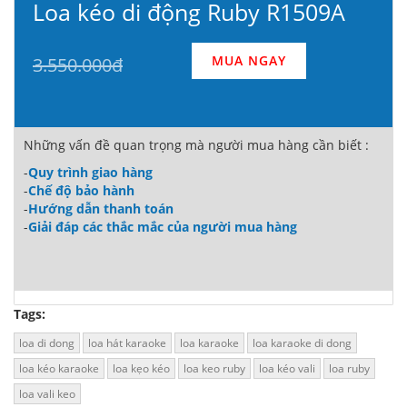
Loa kéo di động Ruby R1509A
MUA NGAY
3.550.000đ
Những vấn đề quan trọng mà người mua hàng cần biết :
-
Quy trình giao hàng
-
Chế độ bảo hành
-
Hướng dẫn thanh toán
-
Giải đáp các thắc mắc của người mua hàng
Tags:
loa di dong
loa hát karaoke
loa karaoke
loa karaoke di dong
loa kéo karaoke
loa kẹo kéo
loa keo ruby
loa kéo vali
loa ruby
loa vali keo