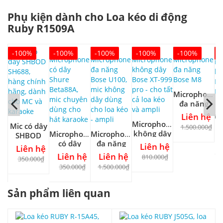
Phụ kiện dành cho Loa kéo di động
Ruby R1509A
-100%
-100%
-100%
-100%
-100%
-
Microphone
đa năng
Bose M8
m
Liên hệ
Microphone
k
Mic có dây
1.500.000₫
không dây
one
Microphone
Microphone
SHBOD
Bose XT-
có dây
đa năng
SH688,
Liên hệ
Liên hệ
999 pro -
D-
Shure
Bose U100,
hàng chính
hệ
Liên hệ
Liên hệ
810.000₫
350.000₫
cho tất cả
ao
Beta88A,
mic không
hãng,
₫
350.000₫
1.500.000₫
loa kéo và
nh
mic
dây dùng
dành cho
ampli
ng
chuyên
cho loa
MC và
ỹ
Sản phẩm liên quan
dùng cho
kéo - ampli
karaoke
hát
karaoke