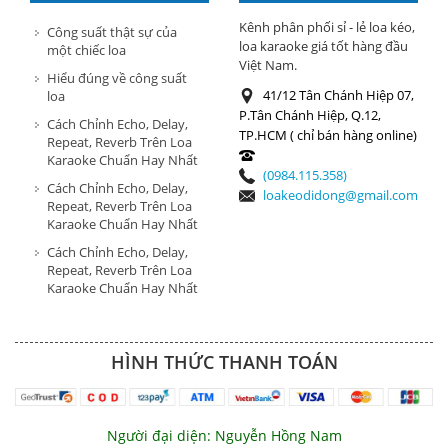
HÀNG
Kênh phân phối sỉ - lẻ loa kéo,
Công suất thật sự của
loa karaoke giá tốt hàng đầu
một chiếc loa
Việt Nam.
Hiểu đúng về công suất
41/12 Tân Chánh Hiệp 07,
loa
P.Tân Chánh Hiệp, Q.12,
Cách Chỉnh Echo, Delay,
TP.HCM ( chỉ bán hàng online)
Repeat, Reverb Trên Loa
Karaoke Chuẩn Hay Nhất
(0984.115.358)
Cách Chỉnh Echo, Delay,
loakeodidong@gmail.com
Repeat, Reverb Trên Loa
Karaoke Chuẩn Hay Nhất
Cách Chỉnh Echo, Delay,
Repeat, Reverb Trên Loa
Karaoke Chuẩn Hay Nhất
HÌNH THỨC THANH TOÁN
Người đại diện: Nguyễn Hồng Nam