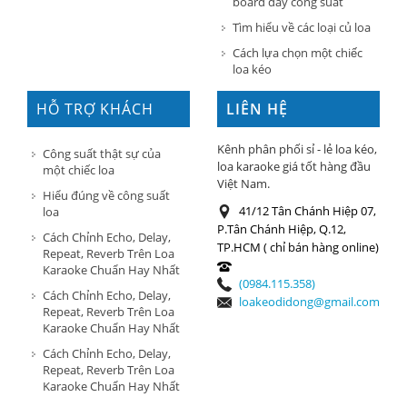
board đẩy công suất
Tìm hiểu về các loại củ loa
Cách lựa chọn một chiếc
loa kéo
HỖ TRỢ KHÁCH
LIÊN HỆ
HÀNG
Kênh phân phối sỉ - lẻ loa kéo,
Công suất thật sự của
loa karaoke giá tốt hàng đầu
một chiếc loa
Việt Nam.
Hiểu đúng về công suất
41/12 Tân Chánh Hiệp 07,
loa
P.Tân Chánh Hiệp, Q.12,
Cách Chỉnh Echo, Delay,
TP.HCM ( chỉ bán hàng online)
Repeat, Reverb Trên Loa
Karaoke Chuẩn Hay Nhất
(0984.115.358)
Cách Chỉnh Echo, Delay,
loakeodidong@gmail.com
Repeat, Reverb Trên Loa
Karaoke Chuẩn Hay Nhất
Cách Chỉnh Echo, Delay,
Repeat, Reverb Trên Loa
Karaoke Chuẩn Hay Nhất