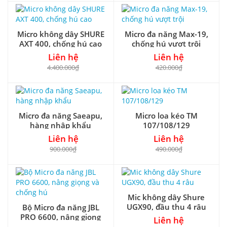
Micro không dây SHURE
Micro đa năng Max-19,
AXT 400, chống hú cao
chống hú vượt trội
Liên hệ
Liên hệ
4.400.000₫
420.000₫
Micro đa năng Saeapu,
Micro loa kéo TM
hàng nhập khẩu
107/108/129
Liên hệ
Liên hệ
900.000₫
490.000₫
Mic không dây Shure
UGX90, đầu thu 4 râu
Bộ Micro đa năng JBL
PRO 6600, nâng giọng
Liên hệ
và chống hú