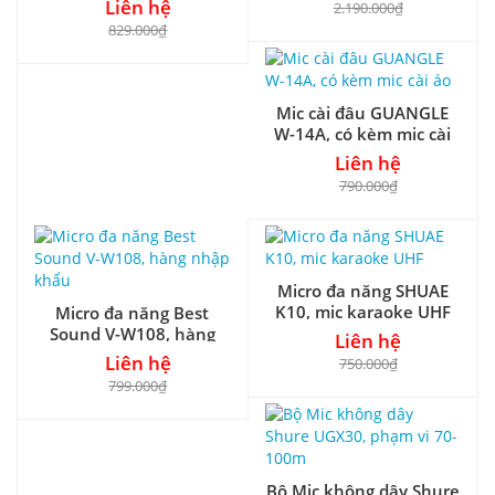
Liên hệ
2.190.000₫
829.000₫
Mic cài đâu GUANGLE
W-14A, có kèm mic cài
áo
Liên hệ
790.000₫
Micro đa năng SHUAE
K10, mic karaoke UHF
Micro đa năng Best
Sound V-W108, hàng
Liên hệ
nhập khẩu
Liên hệ
750.000₫
799.000₫
Bộ Mic không dây Shure