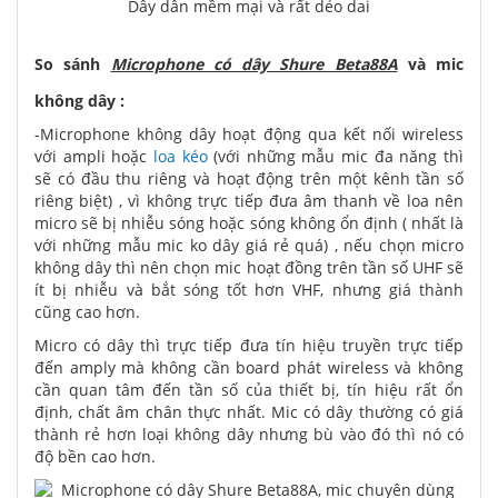
Dây dẫn mềm mại và rất dẻo dai
So sánh
Microphone có dây Shure Beta88A
và mic
không dây :
-Microphone không dây hoạt động qua kết nối wireless
với ampli hoặc
loa kéo
(với những mẫu mic đa năng thì
sẽ có đầu thu riêng và hoạt động trên một kênh tần số
riêng biệt) , vì không trực tiếp đưa âm thanh về loa nên
micro sẽ bị nhiễu sóng hoặc sóng không ổn định ( nhất là
với những mẫu mic ko dây giá rẻ quá) , nếu chọn micro
không dây thì nên chọn mic hoạt đồng trên tần số UHF sẽ
ít bị nhiễu và bắt sóng tốt hơn VHF, nhưng giá thành
cũng cao hơn.
Micro có dây thì trực tiếp đưa tín hiệu truyền trực tiếp
đến amply mà không cần board phát wireless và không
cần quan tâm đến tần số của thiết bị, tín hiệu rất ổn
định, chất âm chân thực nhất. Mic có dây thường có giá
thành rẻ hơn loại không dây nhưng bù vào đó thì nó có
độ bền cao hơn.