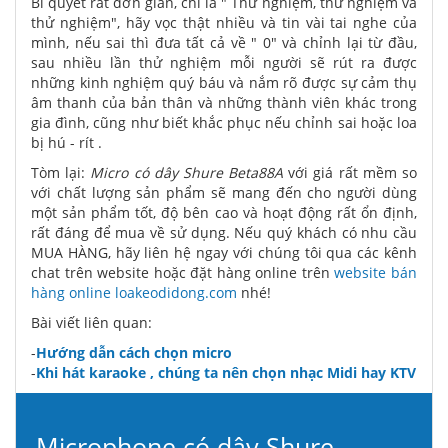
Bí quyết rất đơn giản, chỉ là " Thử nghiệm, thử nghiệm và
thử nghiệm", hãy vọc thật nhiều và tin vài tai nghe của
mình, nếu sai thì đưa tất cả về " 0" và chỉnh lại từ đầu,
sau nhiều lần thử nghiệm mỗi người sẽ rút ra được
những kinh nghiệm quý báu và nắm rõ được sự cảm thụ
âm thanh của bản thân và những thành viên khác trong
gia đình, cũng như biết khắc phục nếu chỉnh sai hoặc loa
bị hú - rít .
Tòm lại:
Micro có dây Shure Beta88A
với giá rất mềm so
với chất lượng sản phẩm sẽ mang đến cho người dùng
một sản phẩm tốt, độ bên cao và hoạt động rất ổn định,
rất đáng để mua về sử dụng. Nếu quý khách có nhu cầu
MUA HÀNG, hãy liên hệ ngay với chúng tôi qua các kênh
chat trên website hoặc đặt hàng online trên
website bán
hàng online loakeodidong.com
nhé!
Bài viết liên quan:
-
Hướng dẫn cách chọn micro
-
Khi hát karaoke , chúng ta nên chọn nhạc Midi hay KTV
Microphone có dây Shure