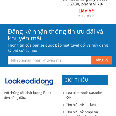
UGX30, phạm vi 70-
100m
Liên hệ
2.350.000₫
Đăng ký nhận thông tin ưu đãi và
khuyến mãi
Thông tin của bạn sẽ được bảo mật tuyệt đối và hủy đăng
ký bất cứ lúc nào
Đăng ký
GIỚI THIỆU
Loa Bluetooth Karaoke
Với chúng tôi ,chất lượng là ưu
Qixi
tiên hàng đầu.
Tìm hiểu về loa kéo
Tìm hiểu về Ampli và