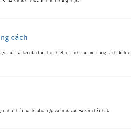
& loa karaoke tốt, âm thanh trung thực...
ng cách
ệu suất và kéo dài tuổi thọ thiết bị, cách sạc pin đúng cách để trá
họn như thế nào để phù hợp với nhu cầu và kinh tế nhất...