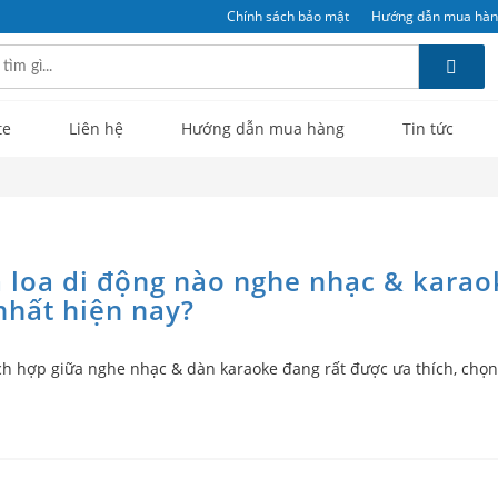
Chính sách bảo mật
Hướng dẫn mua hà
te
Liên hệ
Hướng dẫn mua hàng
Tin tức
 loa di động nào nghe nhạc & karao
nhất hiện nay?
ích hợp giữa nghe nhạc & dàn karaoke đang rất được ưa thích, chọn