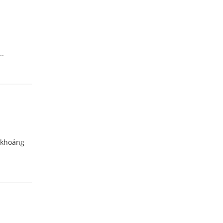
..
g khoảng