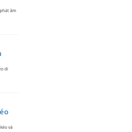
 phát âm
h
éo di
kéo
 kéo và