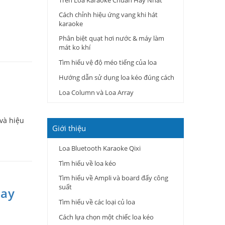
Trên Loa Karaoke Chuẩn Hay Nhất
Cách chỉnh hiệu ứng vang khi hát
karaoke
Phân biệt quạt hơi nước & máy làm
mát ko khí
Tìm hiểu vệ độ méo tiếng của loa
Hướng dẫn sử dụng loa kéo đúng cách
Loa Column và Loa Array
và hiệu
Giới thiệu
Loa Bluetooth Karaoke Qixi
Tìm hiểu về loa kéo
Tìm hiểu về Ampli và board đẩy công
suất
Hay
Tìm hiểu về các loại củ loa
Cách lựa chọn một chiếc loa kéo