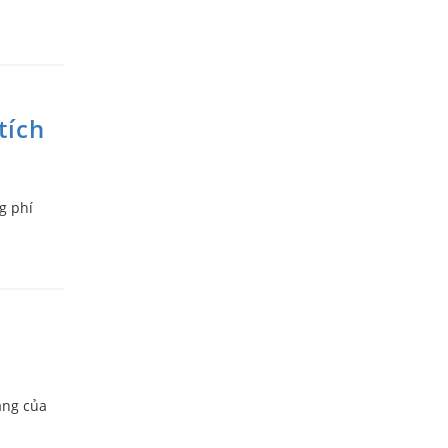
tích
g phí
ăng của