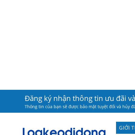
Đăng ký nhận thông tin ưu đãi v
Thông tin của bạn sẽ được bảo mật tuyệt đối và hủy đă
GIỚI 