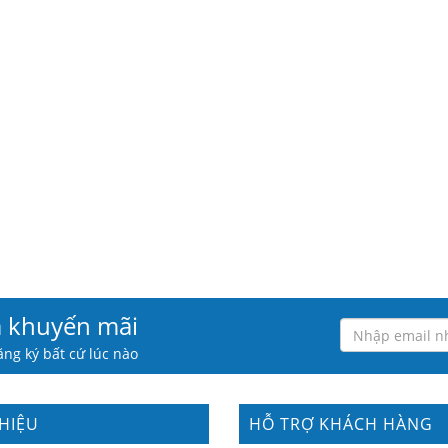
à khuyến mãi
ng ký bất cứ lúc nào
THIỆU
HỖ TRỢ KHÁCH HÀNG