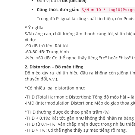
Đơn vị đo là
dB (decibel)
.
Công thức đơn giản:
S/N = 10 * log10(Psign
Trong đó Psignal là công suất tín hiệu, còn Pnois
* Ý nghĩa:
S/N càng cao, chất lượng âm thanh càng tốt, vì tín hiệu
Ví dụ:
-90 dB trở lên: Rất tốt.
-60-80 dB: Trung bình.
-Nếu <60 dB: Có thể nghe thấy tiếng "rè" hoặc "hiss" t
2. Distortion – Độ méo tiếng
Độ méo xảy ra khi tín hiệu đầu ra không còn giống tí
chuyển đổi, v.v.).
*Có nhiều loại distortion như:
-THD (Total Harmonic Distortion): Tổng độ méo hài – là
-IMD (Intermodulation Distortion): Méo do giao thoa gi
*THD thường được đo theo phần trăm (%):
-THD < 0.1%: Rất tốt, gần như không thể nhận ra bằng 
-THD từ 0.1–1%: Vẫn chấp nhận được trong nhiều thiết
-THD > 1%: Có thể nghe thấy sự méo tiếng rõ ràng.