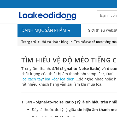
DANH MỤC SẢN PHẨM
Giới thiệu websi
Trang chủ
Hỗ trợ khách hàng
Tìm hiểu vệ độ méo tiếng của
TÌM HIỂU VỆ ĐỘ MÉO TIẾNG 
Trong âm thanh,
S/N (Signal-to-Noise Ratio)
và
disto
chất lượng của thiết bị âm thanh như amplifier, DAC, t
loa xách tay
/
loa kéo
/
loa điện
...để nghe nhạc hoặc há
rất nhiều khách hàng vẫn sai lầm khi mua loa.
1
.
S/N – Signal-to-Noise Ratio (Tỷ lệ tín hiệu trên nhi
Đây là thước đo tỷ lệ giữa
tín hiệu âm thanh m