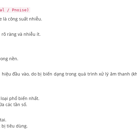
al / Pnoise)
e là công suất nhiễu.
 rõ ràng và nhiễu ít.
rong nền.
n hiệu đầu vào, do bị biến dạng trong quá trình xử lý âm thanh (k
 loại phổ biến nhất.
ữa các tần số.
tai.
 bị tiêu dùng.