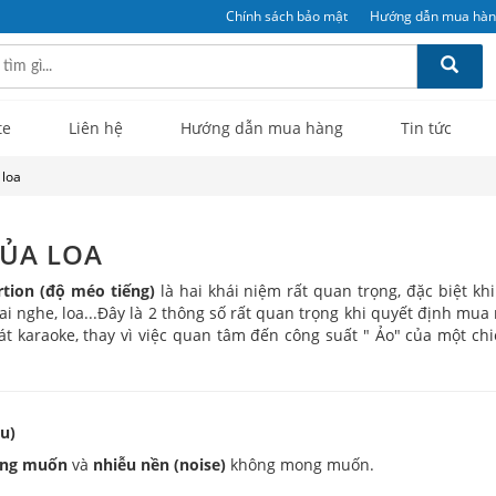
Chính sách bảo mật
Hướng dẫn mua hà
te
Liên hệ
Hướng dẫn mua hàng
Tin tức
 loa
CỦA LOA
rtion (độ méo tiếng)
là hai khái niệm rất quan trọng, đặc biệt kh
ai nghe, loa...Đây là 2 thông số rất quan trọng khi quyết định mua
t karaoke, thay vì việc quan tâm đến công suất " Ảo" của một ch
ễu)
ong muốn
và
nhiễu nền (noise)
không mong muốn.