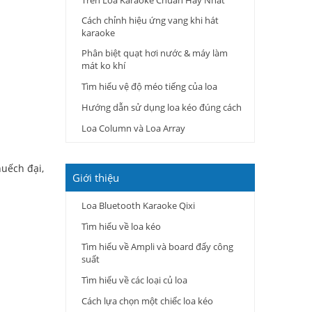
Trên Loa Karaoke Chuẩn Hay Nhất
Cách chỉnh hiệu ứng vang khi hát
karaoke
Phân biệt quạt hơi nước & máy làm
mát ko khí
Tìm hiểu vệ độ méo tiếng của loa
Hướng dẫn sử dụng loa kéo đúng cách
Loa Column và Loa Array
huếch đại,
Giới thiệu
Loa Bluetooth Karaoke Qixi
Tìm hiểu về loa kéo
Tìm hiểu về Ampli và board đẩy công
suất
Tìm hiểu về các loại củ loa
Cách lựa chọn một chiếc loa kéo