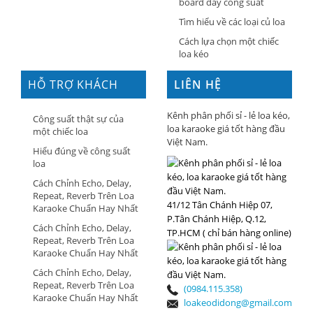
board đẩy công suất
Tìm hiểu về các loại củ loa
Cách lựa chọn một chiếc
loa kéo
HỖ TRỢ KHÁCH
LIÊN HỆ
HÀNG
Kênh phân phối sỉ - lẻ loa kéo,
Công suất thật sự của
loa karaoke giá tốt hàng đầu
một chiếc loa
Việt Nam.
Hiểu đúng về công suất
loa
Cách Chỉnh Echo, Delay,
Repeat, Reverb Trên Loa
41/12 Tân Chánh Hiệp 07,
Karaoke Chuẩn Hay Nhất
P.Tân Chánh Hiệp, Q.12,
Cách Chỉnh Echo, Delay,
TP.HCM ( chỉ bán hàng online)
Repeat, Reverb Trên Loa
Karaoke Chuẩn Hay Nhất
Cách Chỉnh Echo, Delay,
Repeat, Reverb Trên Loa
(0984.115.358)
Karaoke Chuẩn Hay Nhất
loakeodidong@gmail.com