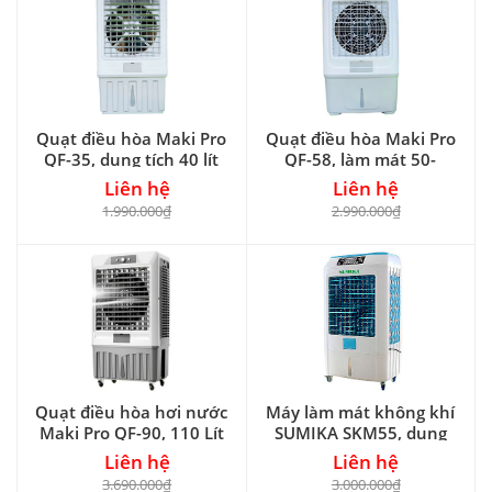
Quạt điều hòa Maki Pro
Quạt điều hòa Maki Pro
QF-35, dung tích 40 lít
QF-58, làm mát 50-
60m2
Liên hệ
Liên hệ
1.990.000₫
2.990.000₫
Quạt điều hòa hơi nước
Máy làm mát không khí
Maki Pro QF-90, 110 Lít
SUMIKA SKM55, dung
tích 40L nước
Liên hệ
Liên hệ
3.690.000₫
3.000.000₫