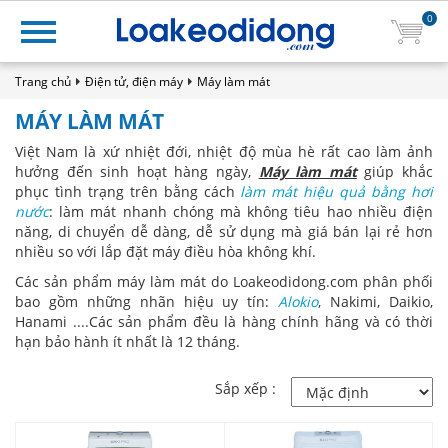
0
Trang chủ
Điện tử, điện máy
Máy làm mát
MÁY LÀM MÁT
Việt Nam là xứ nhiệt đới, nhiệt độ mùa hè rất cao làm ảnh
hưởng đến sinh hoạt hàng ngày,
Máy làm mát
giúp khắc
phục tình trạng trên bằng cách
làm mát hiệu quả bằng hơi
nước
: làm mát nhanh chóng mà không tiêu hao nhiều điện
năng, di chuyển dễ dàng, dễ sử dụng mà giá bán lại rẻ hơn
nhiều so với lắp đặt máy điều hòa không khí.
Các sản phẩm máy làm mát do Loakeodidong.com phân phối
bao gồm những nhãn hiệu uy tín:
Alokio
, Nakimi, Daikio,
Hanami ....Các sản phẩm đều là hàng chính hãng và có thời
hạn bảo hành ít nhất là 12 tháng.
Sắp xếp :