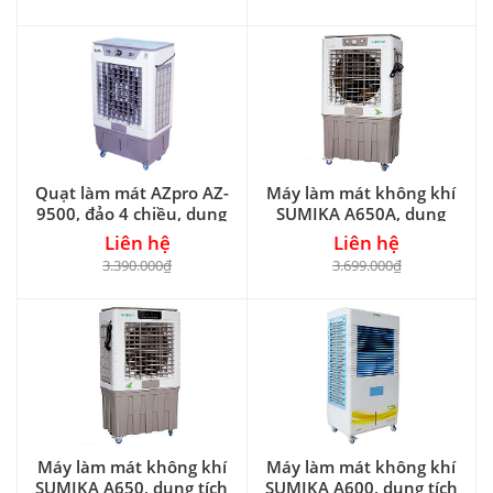
Quạt làm mát AZpro AZ-
Máy làm mát không khí
9500, đảo 4 chiều, dung
SUMIKA A650A, dung
tích 60L
tích 70 lít nước
Liên hệ
Liên hệ
3.390.000₫
3.699.000₫
Máy làm mát không khí
Máy làm mát không khí
SUMIKA A650, dung tích
SUMIKA A600, dung tích