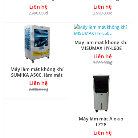
bình 70 lít
bình 40 lít
Liên hệ
Liên hệ
2.990.000₫
2.990.000₫
Máy làm mát không khí
MISUMAX HY-L60E
Liên hệ
3.200.000₫
Máy làm mát không khí
SUMIKA A500, làm mát
từ 30-50m²
Liên hệ
2.890.000₫
Máy làm mát Alokio
LZ28
Liên hệ