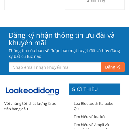
4.300.000₫
Đăng ký nhận thông tin ưu đãi và
khuyến mãi
Thông tin của bạn sẽ được bảo mật tuyệt đối và hủy đăng
ký bất cứ lúc nào
Đăng ký
GIỚI THIỆU
Loa Bluetooth Karaoke
Với chúng tôi ,chất lượng là ưu
Qixi
tiên hàng đầu.
Tìm hiểu về loa kéo
Tìm hiểu về Ampli và