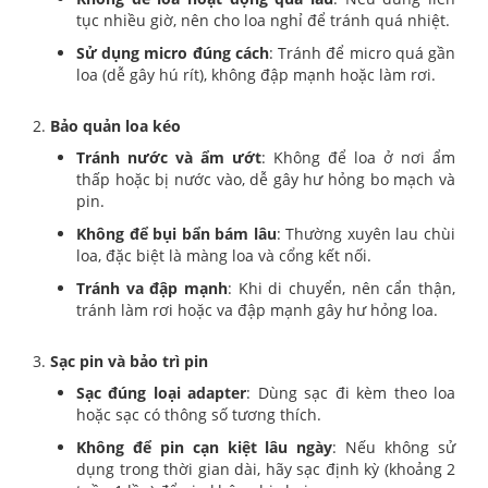
tục nhiều giờ, nên cho loa nghỉ để tránh quá nhiệt.
Sử dụng micro đúng cách
: Tránh để micro quá gần
loa (dễ gây hú rít), không đập mạnh hoặc làm rơi.
2.
Bảo quản loa kéo
Tránh nước và ẩm ướt
: Không để loa ở nơi ẩm
thấp hoặc bị nước vào, dễ gây hư hỏng bo mạch và
pin.
Không để bụi bẩn bám lâu
: Thường xuyên lau chùi
loa, đặc biệt là màng loa và cổng kết nối.
Tránh va đập mạnh
: Khi di chuyển, nên cẩn thận,
tránh làm rơi hoặc va đập mạnh gây hư hỏng loa.
3.
Sạc pin và bảo trì pin
Sạc đúng loại adapter
: Dùng sạc đi kèm theo loa
hoặc sạc có thông số tương thích.
Không để pin cạn kiệt lâu ngày
: Nếu không sử
dụng trong thời gian dài, hãy sạc định kỳ (khoảng 2