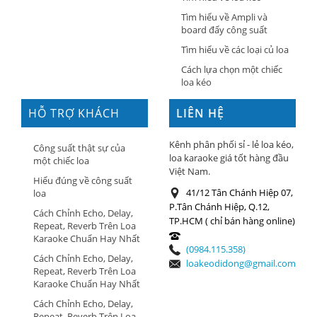
Tìm hiểu về Ampli và
board đẩy công suất
Tìm hiểu về các loại củ loa
Cách lựa chọn một chiếc
loa kéo
HỖ TRỢ KHÁCH
LIÊN HỆ
HÀNG
Kênh phân phối sỉ - lẻ loa kéo,
Công suất thật sự của
loa karaoke giá tốt hàng đầu
một chiếc loa
Việt Nam.
Hiểu đúng về công suất
41/12 Tân Chánh Hiệp 07,
loa
P.Tân Chánh Hiệp, Q.12,
Cách Chỉnh Echo, Delay,
TP.HCM ( chỉ bán hàng online)
Repeat, Reverb Trên Loa
Karaoke Chuẩn Hay Nhất
(0984.115.358)
Cách Chỉnh Echo, Delay,
loakeodidong@gmail.com
Repeat, Reverb Trên Loa
Karaoke Chuẩn Hay Nhất
Cách Chỉnh Echo, Delay,
Repeat, Reverb Trên Loa