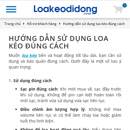
0
Trang chủ
Hỗ trợ khách hàng
Hướng dẫn sử dụng loa kéo đúng cách
HƯỚNG DẪN SỬ DỤNG LOA
KÉO ĐÚNG CÁCH
Muốn
loa kéo
bền và hoạt động tốt lâu dài, bạn cần sử
dụng và bảo quản đúng cách. Dưới đây là một số lưu ý
quan trọng:
1.
Sử dụng đúng cách
Sạc pin đúng cách
: Khi mới mua về, sạc đầy trước
khi sử dụng. Không để pin cạn kiệt hoàn toàn rồi
mới sạc, tránh vừa sử dụng vừa sạc liên tục.
Điều chỉnh âm lượng hợp lý
: Không mở max
volume liên tục vì có thể làm cháy loa hoặc giảm
tuổi thọ linh kiện.
Không để loa hoạt động quá lâu
: Nếu dùng liên