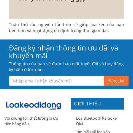
Tuân thủ các nguyên tắc trên sẽ giúp loa kéo của bạn
bền hơn và hoạt động ổn định trong thời gian dài.
Đăng ký nhận thông tin ưu đãi và
khuyến mãi
Thông tin của bạn sẽ được bảo mật tuyệt đối và hủy đăng
ký bất cứ lúc nào
Đăng ký
GIỚI THIỆU
Loa Bluetooth Karaoke
Với chúng tôi ,chất lượng là ưu
Qixi
tiên hàng đầu.
Tìm hiểu về loa kéo