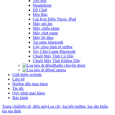
Tivi box
Headphone
Đồ Chơi
Đèn Bão
Giá Kẹp Điện Thoại- IPad
Máy ghi âm
Máy chiếu phim
Máy chơi game
Máy bộ đàm
Tai nghe bluetooth
Gậy chụp hình tự sướng
Tay Cầm Game Bluetooth
Chuột Máy Tính Có Dây
Chuột Máy Tính Không Dây
Radio chuyên dụng
Camera
Giới thiệu website
Liên hệ
Hướng dẫn mua hàng
Tin tức
Quy trình giao hàng
Bảo hành
Trang chủ
Điện tử, điện máy
Loa cây, loa hội trường, loa sân khấu,
loa gia đinh