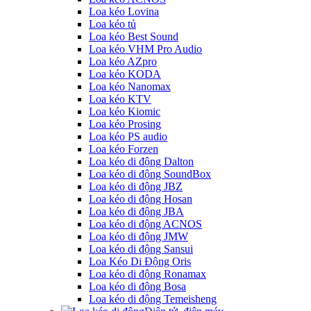
Loa kéo Lovina
Loa kéo tủ
Loa kéo Best Sound
Loa kéo VHM Pro Audio
Loa kéo AZpro
Loa kéo KODA
Loa kéo Nanomax
Loa kéo KTV
Loa kéo Kiomic
Loa kéo Prosing
Loa kéo PS audio
Loa kéo Forzen
Loa kéo di động Dalton
Loa kéo di động SoundBox
Loa kéo di động JBZ
Loa kéo di động Hosan
Loa kéo di động JBA
Loa kéo di động ACNOS
Loa kéo di động JMW
Loa kéo di động Sansui
Loa Kéo Di Động Oris
Loa kéo di động Ronamax
Loa kéo di động Bosa
Loa kéo di động Temeisheng