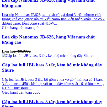
Loa cặp Nanomax JB-626, hàng Việt nam chất
lượng cao
Loa cặp Nanomax JB626, sản xuất có giá dưới 3 triệu nhưng chất
lượng khá cao, được ráp tại Việt Nam- linh kiện nhập khẩu, loa có 2
đường tiếng, tổng công suất 410W...
Giao hàng trên toàn quốc
Loa cặp Nanomax JB-626, hàng Việt nam chất
lượng cao
Liên hệ
2.790.000₫
Cặp loa full JBL bass 3 tấc, kèm bộ mic không dây
Shure
Cặp loa full JBL bass 3 tấc, bộ gồm 2 loa vỏ gỗ ( mỗi loa có 1 bass
3 tấc, 1 trebe 450), kết hợp với main đẩy công suất 16 sò lớn + vang
NEX + mic shure...
Giao hàng trên toàn quốc
Cặp loa full JBL bass 3 tấc, kèm bộ mic không dây
Shure