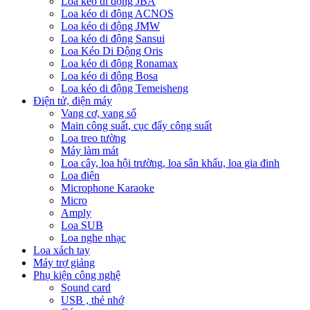
Loa kéo di động JBA
Loa kéo di động ACNOS
Loa kéo di động JMW
Loa kéo di động Sansui
Loa Kéo Di Động Oris
Loa kéo di động Ronamax
Loa kéo di động Bosa
Loa kéo di động Temeisheng
Điện tử, điện máy
Vang cơ, vang số
Main công suất, cục đẩy công suất
Loa treo tường
Máy làm mát
Loa cây, loa hội trường, loa sân khấu, loa gia đinh
Loa điện
Microphone Karaoke
Micro
Amply
Loa SUB
Loa nghe nhạc
Loa xách tay
Máy trợ giảng
Phụ kiện công nghệ
Sound card
USB , thẻ nhớ