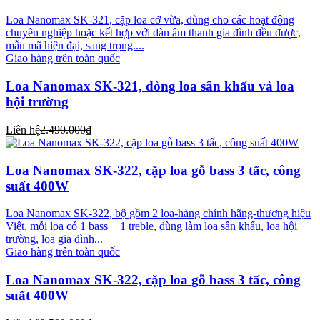
Loa Nanomax SK-321, cặp loa cỡ vừa, dùng cho các hoạt động
chuyên nghiệp hoặc kết hợp với dàn âm thanh gia đình đều được,
mẫu mã hiện đại, sang trọng....
Giao hàng trên toàn quốc
Loa Nanomax SK-321, dòng loa sân khấu và loa
hội trường
Liên hệ
2.490.000₫
Loa Nanomax SK-322, cặp loa gỗ bass 3 tấc, công
suất 400W
Loa Nanomax SK-322, bộ gồm 2 loa-hàng chính hãng-thương hiệu
Việt, mỗi loa có 1 bass + 1 treble, dùng làm loa sân khấu, loa hội
trường, loa gia đình...
Giao hàng trên toàn quốc
Loa Nanomax SK-322, cặp loa gỗ bass 3 tấc, công
suất 400W