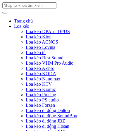
Trang chủ
Loa kéo
Loa kéo DPAu - DPUS
Loa kéo Kiwi
Loa kéo ACNOS
Loa kéo Lovina
Loa kéo tủ
Loa kéo Best Sound
Loa kéo VHM Pro Audio
Loa kéo AZpro
Loa kéo KODA
Loa kéo Nanomax
Loa kéo KTV
Loa kéo Kiomic
Loa kéo Prosing
Loa kéo PS audio
Loa kéo Forzen
Loa kéo di động Dalton
Loa kéo di động SoundBox
Loa kéo di động JBZ
Loa kéo di động Hosan