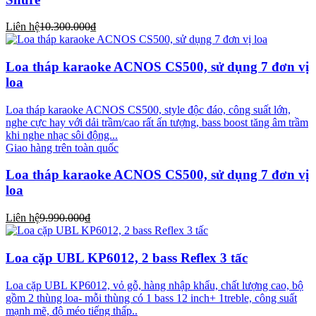
Liên hệ
10.300.000₫
Loa tháp karaoke ACNOS CS500, sử dụng 7 đơn vị
loa
Loa tháp karaoke ACNOS CS500, style độc đáo, công suất lớn,
nghe cực hay với dải trầm/cao rất ấn tượng, bass boost tăng âm trầm
khi nghe nhạc sôi động...
Giao hàng trên toàn quốc
Loa tháp karaoke ACNOS CS500, sử dụng 7 đơn vị
loa
Liên hệ
9.990.000₫
Loa cặp UBL KP6012, 2 bass Reflex 3 tấc
Loa cặp UBL KP6012, vỏ gỗ, hàng nhập khẩu, chất lượng cao, bộ
gồm 2 thùng loa- mỗi thùng có 1 bass 12 inch+ 1treble, công suất
mạnh mẽ, độ méo tiếng thấp..