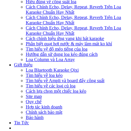
Hiểu đúng về công suất loa
Cách Chỉnh Echo, Delay, Repeat, Reverb Trên Loa
Karaoke Chuẩn Hay Nhất
Cách Chỉnh Echo, Delay, Repeat, Reverb Trên Loa
Karaoke Chuẩn Hay Nhất
Cách Chỉnh Echo, Delay, Repeat, Reverb Trên Loa
Karaoke Chuẩn Hay Nhất
Cách chỉnh hiệu ứng vang khi hát karaoke
Phân biệt quạt hơi nước & máy làm mát ko khí
Tìm hiểu vệ độ méo tiếng của loa
Hướng dẫn sử dụng loa kéo đúng cách
Loa Column và Loa Array
Giới thiệu
Loa Bluetooth Karaoke Qixi
Tìm hiểu về loa kéo
Tìm hiểu về Ampli và board đẩy công suất
Tìm hiểu về các loại củ loa
Cách lựa chọn một chiếc loa kéo
Site map
Quy chế
Hợp tác kinh doanh
Chính sách bảo mật
Bảo hành
Tin Tức