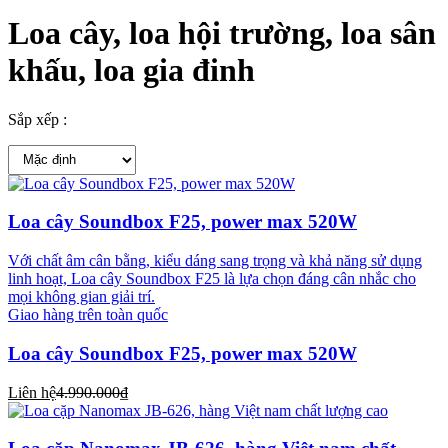
Loa cây, loa hội trường, loa sân
khấu, loa gia đinh
Sắp xếp :
Loa cây Soundbox F25, power max 520W
Với chất âm cân bằng, kiểu dáng sang trọng và khả năng sử dụng
linh hoạt, Loa cây Soundbox F25 là lựa chọn đáng cân nhắc cho
mọi không gian giải trí.
Giao hàng trên toàn quốc
Loa cây Soundbox F25, power max 520W
Liên hệ
4.990.000₫