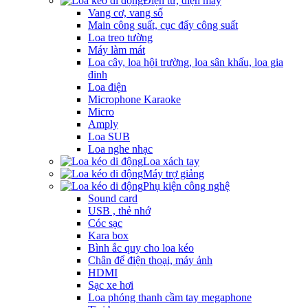
Điện tử, điện máy
Vang cơ, vang số
Main công suất, cục đẩy công suất
Loa treo tường
Máy làm mát
Loa cây, loa hội trường, loa sân khấu, loa gia
đinh
Loa điện
Microphone Karaoke
Micro
Amply
Loa SUB
Loa nghe nhạc
Loa xách tay
Máy trợ giảng
Phụ kiện công nghệ
Sound card
USB , thẻ nhớ
Cóc sạc
Kara box
Bình ắc quy cho loa kéo
Chân để điện thoại, máy ảnh
HDMI
Sạc xe hơi
Loa phóng thanh cầm tay megaphone