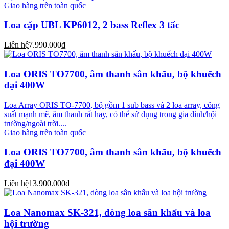
Giao hàng trên toàn quốc
Loa cặp UBL KP6012, 2 bass Reflex 3 tấc
Liên hệ
7.990.000₫
Loa ORIS TO7700, âm thanh sân khấu, bộ khuếch
đại 400W
Loa Array ORIS TO-7700, bộ gồm 1 sub bass và 2 loa array, công
suất mạnh mẽ, âm thanh rất hay, có thể sử dụng trong gia đình/hội
trường/ngoài trời....
Giao hàng trên toàn quốc
Loa ORIS TO7700, âm thanh sân khấu, bộ khuếch
đại 400W
Liên hệ
13.900.000₫
Loa Nanomax SK-321, dòng loa sân khấu và loa
hội trường