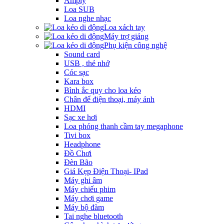
Amply
Loa SUB
Loa nghe nhạc
Loa xách tay
Máy trợ giảng
Phụ kiện công nghệ
Sound card
USB , thẻ nhớ
Cóc sạc
Kara box
Bình ắc quy cho loa kéo
Chân để điện thoại, máy ảnh
HDMI
Sạc xe hơi
Loa phóng thanh cầm tay megaphone
Tivi box
Headphone
Đồ Chơi
Đèn Bão
Giá Kẹp Điện Thoại- IPad
Máy ghi âm
Máy chiếu phim
Máy chơi game
Máy bộ đàm
Tai nghe bluetooth