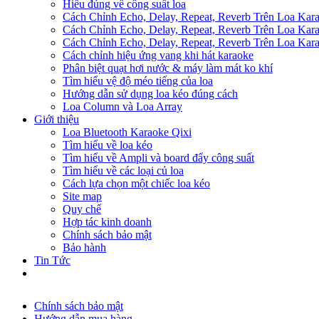
Hiểu đúng về công suất loa
Cách Chỉnh Echo, Delay, Repeat, Reverb Trên Loa Ka
Cách Chỉnh Echo, Delay, Repeat, Reverb Trên Loa Ka
Cách Chỉnh Echo, Delay, Repeat, Reverb Trên Loa Ka
Cách chỉnh hiệu ứng vang khi hát karaoke
Phân biệt quạt hơi nước & máy làm mát ko khí
Tìm hiểu vệ độ méo tiếng của loa
Hướng dẫn sử dụng loa kéo đúng cách
Loa Column và Loa Array
Giới thiệu
Loa Bluetooth Karaoke Qixi
Tìm hiểu về loa kéo
Tìm hiểu về Ampli và board đẩy công suất
Tìm hiểu về các loại củ loa
Cách lựa chọn một chiếc loa kéo
Site map
Quy chế
Hợp tác kinh doanh
Chính sách bảo mật
Bảo hành
Tin Tức
Chính sách bảo mật
Hướng dẫn mua hàng