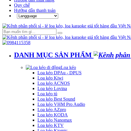
Quy chế
Hướng dẫn thanh toán
DANH MỤC SẢN PHẨM
Loa kéo
Loa kéo DPAu - DPUS
Loa kéo Kiwi
Loa kéo ACNOS
Loa kéo Lovina
Loa kéo tủ
Loa kéo Best Sound
Loa kéo VHM Pro Audio
Loa kéo AZpro
Loa kéo KODA
Loa kéo Nanomax
Loa kéo KTV
Loa kéo Kiomic