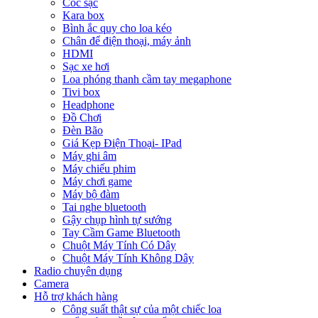
Cóc sạc
Kara box
Bình ắc quy cho loa kéo
Chân để điện thoại, máy ảnh
HDMI
Sạc xe hơi
Loa phóng thanh cầm tay megaphone
Tivi box
Headphone
Đồ Chơi
Đèn Bão
Giá Kẹp Điện Thoại- IPad
Máy ghi âm
Máy chiếu phim
Máy chơi game
Máy bộ đàm
Tai nghe bluetooth
Gậy chụp hình tự sướng
Tay Cầm Game Bluetooth
Chuột Máy Tính Có Dây
Chuột Máy Tính Không Dây
Radio chuyên dụng
Camera
Hỗ trợ khách hàng
Công suất thật sự của một chiếc loa