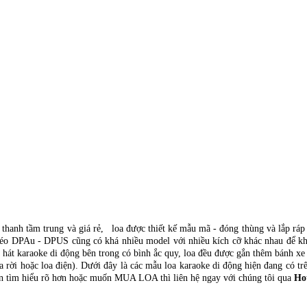
m thanh tầm trung và giá rẻ, loa được thiết kế mẫu mã - đóng thùng và lắp ráp
 kéo DPAu - DPUS cũng có khá nhiều model với nhiều kích cỡ khác nhau để khá
 hát karaoke di động bên trong có bình ắc quy, loa đều được gắn thêm bánh xe 
 rời hoặc loa điện). Dưới đây là các mẫu loa karaoke di động hiện đang có trên
 tìm hiểu rõ hơn hoặc muốn MUA LOA thì liên hệ ngay với chúng tôi qua
Ho