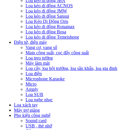
Loa kéo di động JBA
Loa kéo di động ACNOS
Loa kéo di động JMW
Loa kéo di động Sansui
Loa Kéo Di Động Oris
Loa kéo di động Ronamax
Loa kéo di động Bosa
Loa kéo di động Temeisheng
Điện tử, điện máy
Vang cơ, vang số
Main công suất, cục đẩy công suất
Loa treo tường
Máy làm mát
Loa cây, loa hội trường, loa sân khấu, loa gia đinh
Loa điện
Microphone Karaoke
Micro
Amply
Loa SUB
Loa nghe nhạc
Loa xách tay
Máy trợ giảng
Phụ kiện công nghệ
Sound card
USB , thẻ nhớ