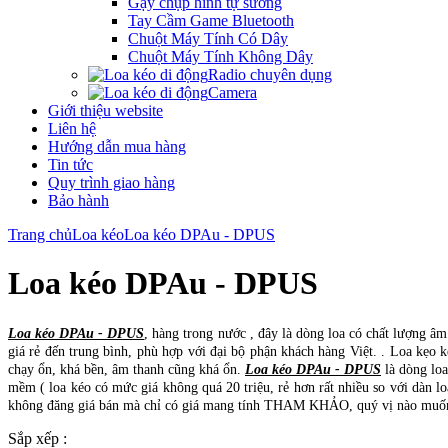
Gậy chụp hình tự sướng
Tay Cầm Game Bluetooth
Chuột Máy Tính Có Dây
Chuột Máy Tính Không Dây
Radio chuyên dụng
Camera
Giới thiệu website
Liên hệ
Hướng dẫn mua hàng
Tin tức
Quy trình giao hàng
Bảo hành
Trang chủ
Loa kéo
Loa kéo DPAu - DPUS
Loa kéo DPAu - DPUS
Loa kéo DPAu - DPUS
, hàng trong nước , đây là dòng loa có chất lượng â
giá rẻ đến trung bình, phù hợp với đại bộ phận khách hàng Việt. . Loa kẹo
chạy ổn, khá bền, âm thanh cũng khá ổn.
Loa kéo DPAu - DPUS
là dòng loa
mềm ( loa kéo có mức giá không quá 20 triệu, rẻ hơn rất nhiều so với dàn loa
không đăng giá bán mà chỉ có giá mang tính THAM KHẢO, quý vị nào muốn
Sắp xếp :