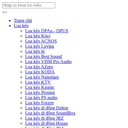
Trang chủ
Loa kéo
Loa kéo DPAu - DPUS
Loa kéo Kiwi
Loa kéo ACNOS
Loa kéo Lovina
Loa kéo tủ
Loa kéo Best Sound
Loa kéo VHM Pro Audio
Loa kéo AZpro
Loa kéo KODA
Loa kéo Nanomax
Loa kéo KTV
Loa kéo Kiomic
Loa kéo Prosing
Loa kéo PS audio
Loa kéo Forzen
Loa kéo di động Dalton
Loa kéo di động SoundBox
Loa kéo di động JBZ
Loa kéo di động Hosan