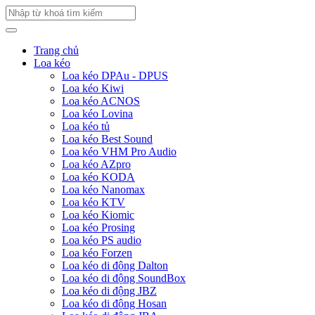
Trang chủ
Loa kéo
Loa kéo DPAu - DPUS
Loa kéo Kiwi
Loa kéo ACNOS
Loa kéo Lovina
Loa kéo tủ
Loa kéo Best Sound
Loa kéo VHM Pro Audio
Loa kéo AZpro
Loa kéo KODA
Loa kéo Nanomax
Loa kéo KTV
Loa kéo Kiomic
Loa kéo Prosing
Loa kéo PS audio
Loa kéo Forzen
Loa kéo di động Dalton
Loa kéo di động SoundBox
Loa kéo di động JBZ
Loa kéo di động Hosan