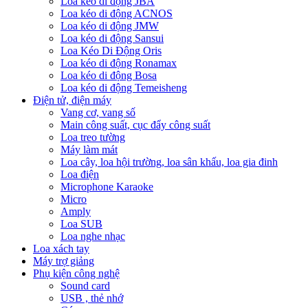
Loa kéo di động JBA
Loa kéo di động ACNOS
Loa kéo di động JMW
Loa kéo di động Sansui
Loa Kéo Di Động Oris
Loa kéo di động Ronamax
Loa kéo di động Bosa
Loa kéo di động Temeisheng
Điện tử, điện máy
Vang cơ, vang số
Main công suất, cục đẩy công suất
Loa treo tường
Máy làm mát
Loa cây, loa hội trường, loa sân khấu, loa gia đinh
Loa điện
Microphone Karaoke
Micro
Amply
Loa SUB
Loa nghe nhạc
Loa xách tay
Máy trợ giảng
Phụ kiện công nghệ
Sound card
USB , thẻ nhớ