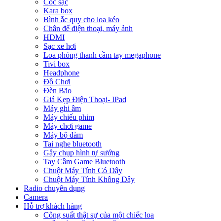
Cóc sạc
Kara box
Bình ắc quy cho loa kéo
Chân để điện thoại, máy ảnh
HDMI
Sạc xe hơi
Loa phóng thanh cầm tay megaphone
Tivi box
Headphone
Đồ Chơi
Đèn Bão
Giá Kẹp Điện Thoại- IPad
Máy ghi âm
Máy chiếu phim
Máy chơi game
Máy bộ đàm
Tai nghe bluetooth
Gậy chụp hình tự sướng
Tay Cầm Game Bluetooth
Chuột Máy Tính Có Dây
Chuột Máy Tính Không Dây
Radio chuyên dụng
Camera
Hỗ trợ khách hàng
Công suất thật sự của một chiếc loa