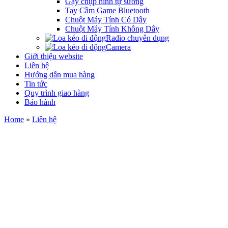
Gậy chụp hình tự sướng
Tay Cầm Game Bluetooth
Chuột Máy Tính Có Dây
Chuột Máy Tính Không Dây
Radio chuyên dụng
Camera
Giới thiệu website
Liên hệ
Hướng dẫn mua hàng
Tin tức
Quy trình giao hàng
Bảo hành
Home
»
Liên hệ