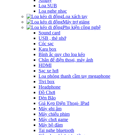
Amply
Loa SUB
Loa nghe nhạc
Loa xách tay
Máy trợ giảng
Phụ kiện công nghệ
Sound card
USB , thẻ nhớ
Cóc sạc
Kara box
Bình ắc quy cho loa kéo
Chân để điện thoại, máy ảnh
HDMI
Sạc xe hơi
Loa phóng thanh cầm tay megaphone
Tivi box
Headphone
Đồ Chơi
Đèn Bão
Giá Kẹp Điện Thoại- IPad
Máy ghi âm
Máy chiếu phim
Máy chơi game
Máy bộ đàm
Tai nghe bluetooth