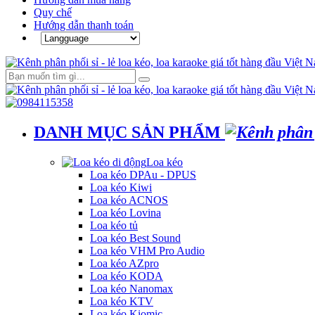
Quy chế
Hướng dẫn thanh toán
DANH MỤC SẢN PHẨM
Loa kéo
Loa kéo DPAu - DPUS
Loa kéo Kiwi
Loa kéo ACNOS
Loa kéo Lovina
Loa kéo tủ
Loa kéo Best Sound
Loa kéo VHM Pro Audio
Loa kéo AZpro
Loa kéo KODA
Loa kéo Nanomax
Loa kéo KTV
Loa kéo Kiomic