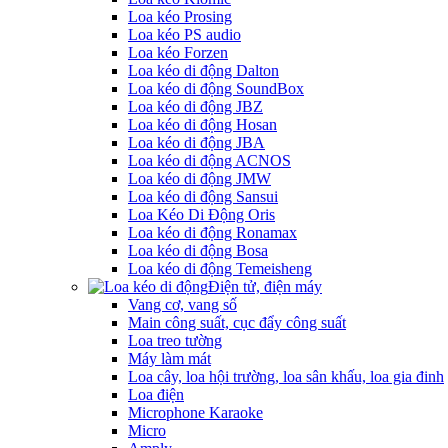
Loa kéo Prosing
Loa kéo PS audio
Loa kéo Forzen
Loa kéo di động Dalton
Loa kéo di động SoundBox
Loa kéo di động JBZ
Loa kéo di động Hosan
Loa kéo di động JBA
Loa kéo di động ACNOS
Loa kéo di động JMW
Loa kéo di động Sansui
Loa Kéo Di Động Oris
Loa kéo di động Ronamax
Loa kéo di động Bosa
Loa kéo di động Temeisheng
Điện tử, điện máy
Vang cơ, vang số
Main công suất, cục đẩy công suất
Loa treo tường
Máy làm mát
Loa cây, loa hội trường, loa sân khấu, loa gia đinh
Loa điện
Microphone Karaoke
Micro