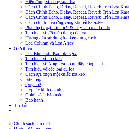
Hiểu đúng về công suất loa
Cách Chỉnh Echo, Delay, Repeat, Reverb Trên Loa Ka
Cách Chỉnh Echo, Delay, Repeat, Reverb Trên Loa Ka
Cách Chỉnh Echo, Delay, Repeat, Reverb Trên Loa Ka
Cách chỉnh hiệu ứng vang khi hát karaoke
Phân biệt quạt hơi nước & máy làm mát ko khí
Tìm hiểu vệ độ méo tiếng của loa
Hướng dẫn sử dụng loa kéo đúng cách
Loa Column và Loa Array
Giới thiệu
Loa Bluetooth Karaoke Qixi
Tìm hiểu về loa kéo
Tìm hiểu về Ampli và board đẩy công suất
Tìm hiểu về các loại củ loa
Cách lựa chọn một chiếc loa kéo
Site map
Quy chế
Hợp tác kinh doanh
Chính sách bảo mật
Bảo hành
Tin Tức
Chính sách bảo mật
Hướng dẫn mua hàng