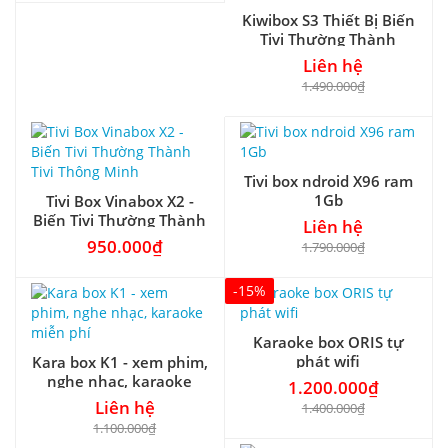
Kiwibox S3 Thiết Bị Biến
Tivi Thường Thành
Smart Tivi
Liên hệ
1.490.000₫
Tivi box ndroid X96 ram
1Gb
Tivi Box Vinabox X2 -
Biến Tivi Thường Thành
Liên hệ
Tivi Thông Minh
950.000₫
1.790.000₫
-15%
Karaoke box ORIS tự
phát wifi
Kara box K1 - xem phim,
nghe nhạc, karaoke
1.200.000₫
miễn phí
Liên hệ
1.400.000₫
1.100.000₫