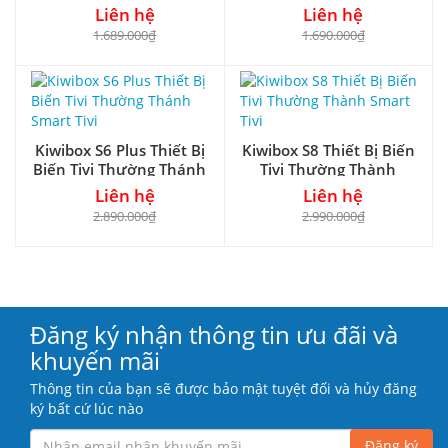
Smart Tivi
Smart Tivi
Liên hệ
Liên hệ
1.689.000₫
1.690.000₫
Kiwibox S6 Plus Thiết Bị
Kiwibox S8 Thiết Bị Biến
Biến Tivi Thường Thánh
Tivi Thường Thành
Smart Tivi
Smart Tivi
Liên hệ
Liên hệ
2.890.000₫
2.990.000₫
Đăng ký nhận thông tin ưu đãi và
khuyến mãi
Thông tin của bạn sẽ được bảo mật tuyệt đối và hủy đăng
ký bất cứ lúc nào
Đăng ký