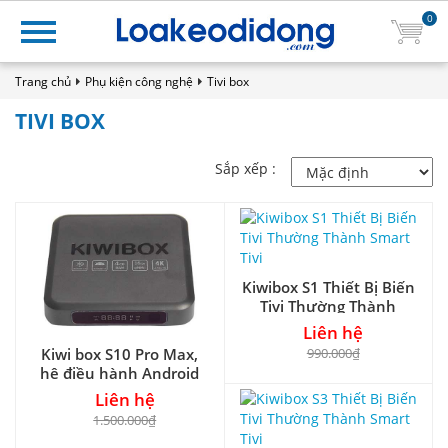
0
Trang chủ
Phụ kiện công nghệ
Tivi box
TIVI BOX
Sắp xếp :
Kiwibox S1 Thiết Bị Biến
Tivi Thường Thành
Smart Tivi
Liên hệ
990.000₫
Kiwi box S10 Pro Max,
hệ điều hành Android
OS 12
Liên hệ
1.500.000₫