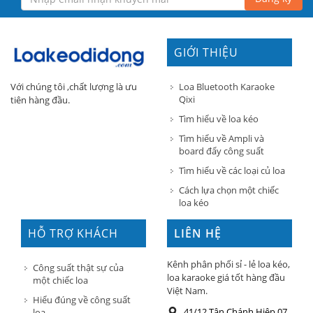
GIỚI THIỆU
Loa Bluetooth Karaoke
Với chúng tôi ,chất lượng là ưu
Qixi
tiên hàng đầu.
Tìm hiểu về loa kéo
Tìm hiểu về Ampli và
board đẩy công suất
Tìm hiểu về các loại củ loa
Cách lựa chọn một chiếc
loa kéo
HỖ TRỢ KHÁCH
LIÊN HỆ
HÀNG
Kênh phân phối sỉ - lẻ loa kéo,
Công suất thật sự của
loa karaoke giá tốt hàng đầu
một chiếc loa
Việt Nam.
Hiểu đúng về công suất
41/12 Tân Chánh Hiệp 07,
loa