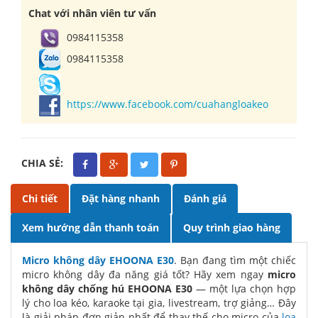
Chat với nhân viên tư vấn
0984115358
0984115358
https://www.facebook.com/cuahangloakeo
CHIA SẺ:
Chi tiết
Đặt hàng nhanh
Đánh giá
Xem hướng dẫn thanh toán
Quy trình giao hàng
Micro không dây EHOONA E30
.
Bạn đang tìm một chiếc
micro không dây đa năng giá tốt? Hãy xem ngay
micro
không dây chống hú EHOONA E30
— một lựa chọn hợp
lý cho loa kéo, karaoke tại gia, livestream, trợ giảng… Đây
là giải pháp đơn giản nhất để thay thế cho micro của
loa