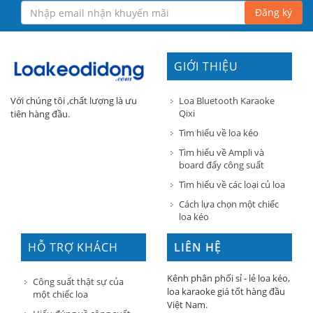
Đăng ký
GIỚI THIỆU
Loa Bluetooth Karaoke
Với chúng tôi ,chất lượng là ưu
Qixi
tiên hàng đầu.
Tìm hiểu về loa kéo
Tìm hiểu về Ampli và
board đẩy công suất
Tìm hiểu về các loại củ loa
Cách lựa chọn một chiếc
loa kéo
HỖ TRỢ KHÁCH
LIÊN HỆ
HÀNG
Kênh phân phối sỉ - lẻ loa kéo,
Công suất thật sự của
loa karaoke giá tốt hàng đầu
một chiếc loa
Việt Nam.