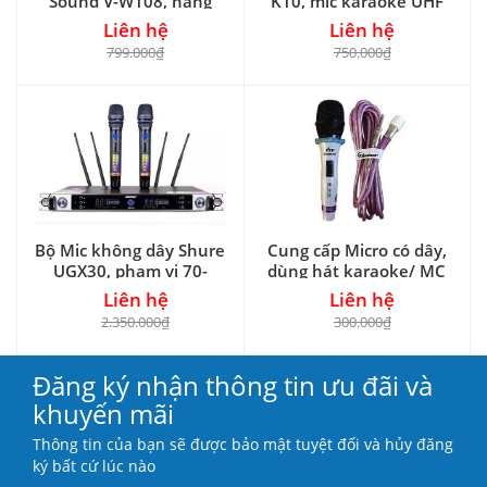
Sound V-W108, hàng
K10, mic karaoke UHF
nhập khẩu
Liên hệ
Liên hệ
799.000₫
750.000₫
Bộ Mic không dây Shure
Cung cấp Micro có dây,
UGX30, phạm vi 70-
dùng hát karaoke/ MC
100m
Liên hệ
Liên hệ
2.350.000₫
300.000₫
Đăng ký nhận thông tin ưu đãi và
khuyến mãi
Thông tin của bạn sẽ được bảo mật tuyệt đối và hủy đăng
ký bất cứ lúc nào