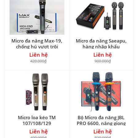
Micro đa năng Max-19,
Micro đa năng Saeapu,
chống hú vượt trội
hàng nhập khẩu
Liên hệ
Liên hệ
420.000₫
900.000₫
Micro loa kéo TM
Bộ Micro đa năng JBL
107/108/129
PRO 6600, nâng giọng
và chống hú
Liên hệ
Liên hệ
490.000₫
829.000₫