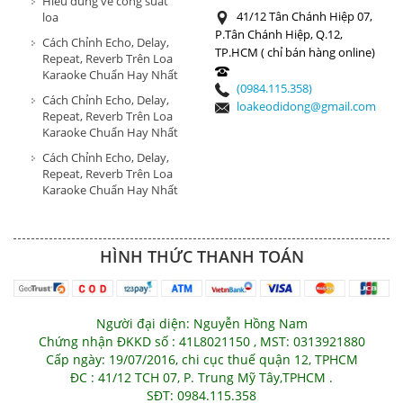
Hiểu đúng về công suất
41/12 Tân Chánh Hiệp 07,
loa
P.Tân Chánh Hiệp, Q.12,
Cách Chỉnh Echo, Delay,
TP.HCM ( chỉ bán hàng online)
Repeat, Reverb Trên Loa
Karaoke Chuẩn Hay Nhất
(0984.115.358)
Cách Chỉnh Echo, Delay,
loakeodidong@gmail.com
Repeat, Reverb Trên Loa
Karaoke Chuẩn Hay Nhất
Cách Chỉnh Echo, Delay,
Repeat, Reverb Trên Loa
Karaoke Chuẩn Hay Nhất
HÌNH THỨC THANH TOÁN
Người đại diện: Nguyễn Hồng Nam
Chứng nhận ĐKKD số : 41L8021150 , MST: 0313921880
Cấp ngày: 19/07/2016, chi cục thuế quận 12, TPHCM
ĐC : 41/12 TCH 07, P. Trung Mỹ Tây,TPHCM .
SĐT: 0984.115.358