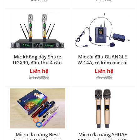
Mic không dây Shure
Mic cài đâu GUANGLE
UGX90, đầu thu 4 râu
W-14A, có kèm mic cài
áo
Liên hệ
Liên hệ
2.190.000₫
790.000₫
Micro đa năng Best
Micro đa năng SHUAE