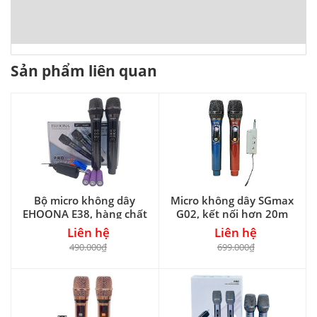
Sản phẩm liên quan
Bộ micro không dây
Micro không dây SGmax
EHOONA E38, hàng chất
G02, kết nối hơn 20m
giá rẻ
Liên hệ
Liên hệ
490.000₫
699.000₫