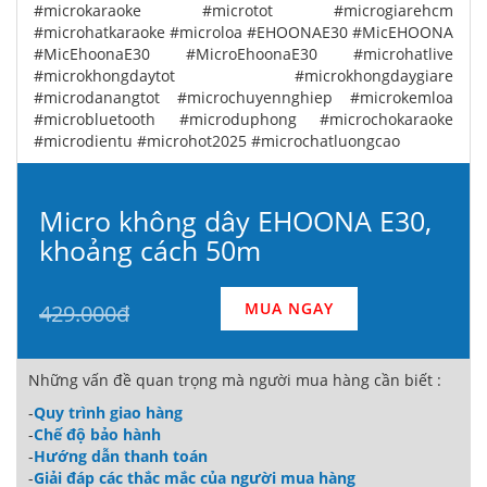
#microkaraoke #microtot #microgiarehcm
#microhatkaraoke #microloa #EHOONAE30 #MicEHOONA
#MicEhoonaE30 #MicroEhoonaE30 #microhatlive
#microkhongdaytot #microkhongdaygiare
#microdanangtot #microchuyennghiep #microkemloa
#microbluetooth #microduphong #microchokaraoke
#microdientu #microhot2025 #microchatluongcao
Micro không dây EHOONA E30,
khoảng cách 50m
MUA NGAY
429.000đ
Những vấn đề quan trọng mà người mua hàng cần biết :
-
Quy trình giao hàng
-
Chế độ bảo hành
-
Hướng dẫn thanh toán
-
Giải đáp các thắc mắc của người mua hàng