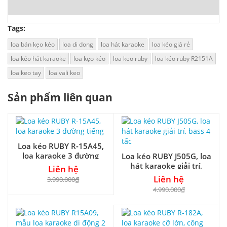
Tags:
loa bán kẹo kéo
loa di dong
loa hát karaoke
loa kéo giá rẻ
loa kéo hát karaoke
loa kẹo kéo
loa keo ruby
loa kéo ruby R2151A
loa keo tay
loa vali keo
Sản phẩm liên quan
Loa kéo RUBY R-15A45,
loa karaoke 3 đường
Loa kéo RUBY J505G, loa
tiếng
hát karaoke giải trí,
Liên hệ
bass 4 tấc
Liên hệ
3.990.000₫
4.990.000₫