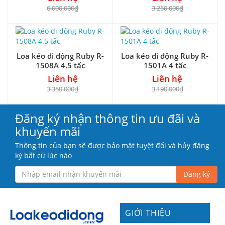
6.000.000₫
3.250.000₫
Loa kéo di động Ruby R-
Loa kéo di động Ruby R-
1508A 4.5 tấc
1501A 4 tấc
Liên hệ
Liên hệ
3.350.000₫
3.190.000₫
Đăng ký nhận thông tin ưu đãi và
khuyến mãi
Thông tin của bạn sẽ được bảo mật tuyệt đối và hủy đăng
ký bất cứ lúc nào
Đăng ký
GIỚI THIỆU