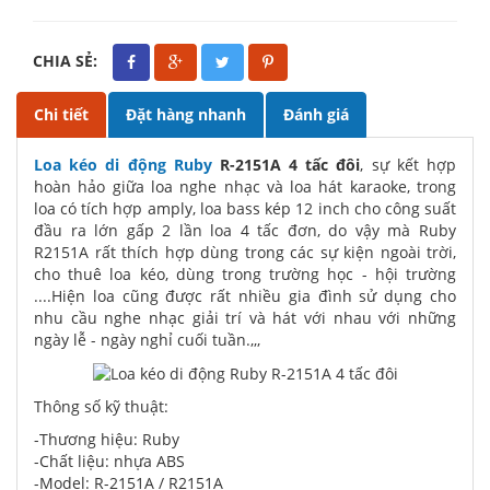
CHIA SẺ:
Chi tiết
Đặt hàng nhanh
Đánh giá
Loa kéo di động Ruby
R-2151A 4 tấc đôi
, sự kết hợp
hoàn hảo giữa loa nghe nhạc và loa hát karaoke, trong
loa có tích hợp amply, loa bass kép 12 inch cho công suất
đầu ra lớn gấp 2 lần loa 4 tấc đơn, do vậy mà Ruby
R2151A rất thích hợp dùng trong các sự kiện ngoài trời,
cho thuê loa kéo, dùng trong trường học - hội trường
....Hiện loa cũng được rất nhiều gia đình sử dụng cho
nhu cầu nghe nhạc giải trí và hát với nhau với những
ngày lễ - ngày nghỉ cuối tuần.,,,
Thông số kỹ thuật:
-Thương hiệu: Ruby
-Chất liệu: nhựa ABS
-Model: R-2151A / R2151A