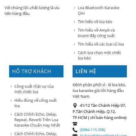
Loa Bluetooth Karaoke
Với chúng tôi ,chất lượng là ưu
Qixi
tiên hàng đầu.
Tìm hiểu về loa kéo
Tìm hiểu về Ampli và
board đẩy công suất
Tìm hiểu về các loại củ loa
Cách lựa chọn một chiếc
loa kéo
HỖ TRỢ KHÁCH
LIÊN HỆ
HÀNG
Kênh phân phối sỉ - lẻ loa kéo,
Công suất thật sự của
loa karaoke giá tốt hàng đầu
một chiếc loa
Việt Nam.
Hiểu đúng về công suất
41/12 Tân Chánh Hiệp 07,
loa
P.Tân Chánh Hiệp, Q.12,
Cách Chỉnh Echo, Delay,
TP.HCM ( chỉ bán hàng online)
Repeat, Reverb Trên Loa
Karaoke Chuẩn Hay Nhất
(0984.115.358)
Cách Chỉnh Echo, Delay,
loakeodidong@gmail.com