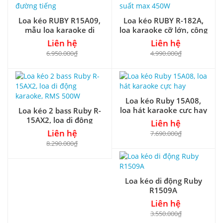
Loa kéo RUBY R15A09,
Loa kéo RUBY R-182A,
mẫu loa karaoke di
loa karaoke cỡ lớn, công
động 2 đường tiếng
suất max 450W
Liên hệ
Liên hệ
6.950.000₫
4.990.000₫
Loa kéo Ruby 15A08,
loa hát karaoke cực hay
Loa kéo 2 bass Ruby R-
15AX2, loa di động
Liên hệ
karaoke, RMS 500W
Liên hệ
7.690.000₫
8.290.000₫
Loa kéo di động Ruby
R1509A
Liên hệ
3.550.000₫