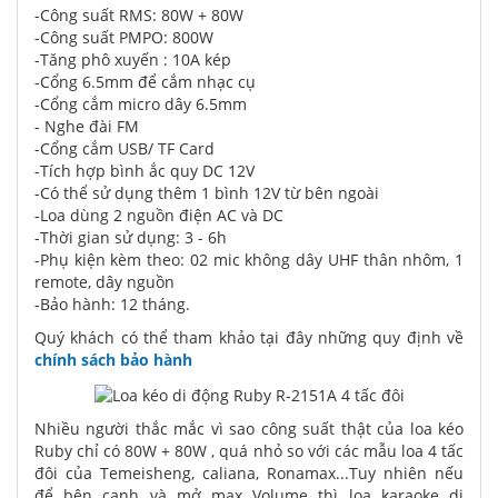
-Công suất RMS: 80W + 80W
-Công suất PMPO: 800W
-Tăng phô xuyến : 10A kép
-Cổng 6.5mm để cắm nhạc cụ
-Cổng cắm micro dây 6.5mm
- Nghe đài FM
-Cổng cắm USB/ TF Card
-Tích hợp bình ắc quy DC 12V
-Có thể sử dụng thêm 1 bình 12V từ bên ngoài
-Loa dùng 2 nguồn điện AC và DC
-Thời gian sử dụng: 3 - 6h
-Phụ kiện kèm theo: 02 mic không dây UHF thân nhôm, 1
remote, dây nguồn
-Bảo hành: 12 tháng.
Quý khách có thể tham khảo tại đây những quy định về
chính sách bảo hành
Nhiều người thắc mắc vì sao công suất thật của loa kéo
Ruby chỉ có 80W + 80W , quá nhỏ so với các mẫu loa 4 tấc
đôi của Temeisheng, caliana, Ronamax...Tuy nhiên nếu
để bên cạnh và mở max Volume thì loa karaoke di