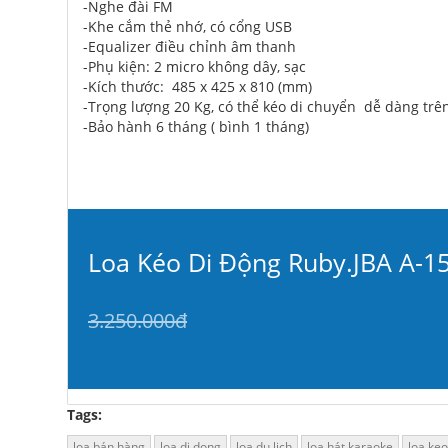
-Nghe đài FM
-Khe cắm thẻ nhớ, có cổng USB
-Equalizer điều chỉnh âm thanh
-Phụ kiện: 2 micro không dây, sạc
-Kích thước: 485 x 425 x 810 (mm)
-Trọng lượng 20 Kg, có thể kéo di chuyển dễ dàng trê
-Bảo hành 6 tháng ( bình 1 tháng)
Loa Kéo Di Động Ruby.JBA A-1
3.250.000đ
Tags:
loa bán hàng
loa di dong
loa du lich
loa hát karaoke
loa keo