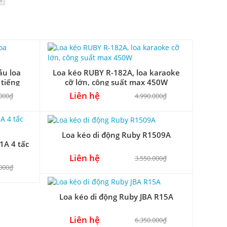
ẫu loa
Loa kéo RUBY R-182A, loa karaoke
 tiếng
cỡ lớn, công suất max 450W
Liên hệ
.000₫
4.990.000₫
Loa kéo di động Ruby R1509A
1A 4 tấc
Liên hệ
3.550.000₫
.000₫
Loa kéo di động Ruby JBA R15A
Liên hệ
6.350.000₫