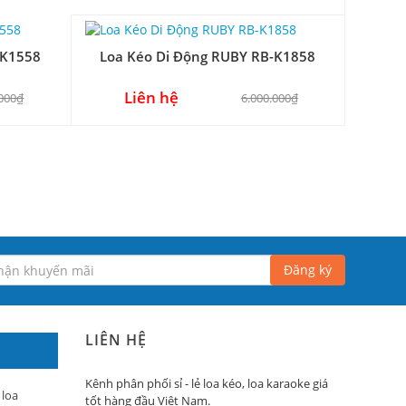
-K1558
Loa Kéo Di Động RUBY RB-K1858
Liên hệ
.000₫
6.000.000₫
Đăng ký
LIÊN HỆ
Kênh phân phối sỉ - lẻ loa kéo, loa karaoke giá
 loa
tốt hàng đầu Việt Nam.