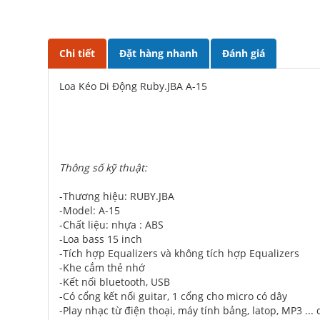
Chi tiết
Đặt hàng nhanh
Đánh giá
Loa Kéo Di Động Ruby.JBA A-15
Thông số kỹ thuật:
-Thương hiệu: RUBY.JBA
-Model: A-15
-Chất liệu: nhựa : ABS
-Loa bass 15 inch
-Tích hợp Equalizers và không tích hợp
Equalizers
-Khe cắm thẻ nhớ
-Kết nối bluetooth, USB
-Có cổng kết nối guitar, 1 cổng cho micro có dây
-Play nhạc từ điện thoại, máy tính bảng, latop, MP3 ...