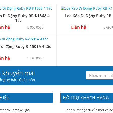
o Di Động Ruby RB-K1568 4
Loa Kéo Di Động Ruby RB
Tấc
ên hệ
Liên hệ
3.900.000₫
3.690
 di động Ruby R-1501A 4 tấc
ên hệ
3.190.000₫
à khuyến mãi
ng ký bất cứ lúc nào
THIỆU
HỖ TRỢ KHÁCH HÀNG
etooth Karaoke Qixi
Công suất thật sự của một chiếc