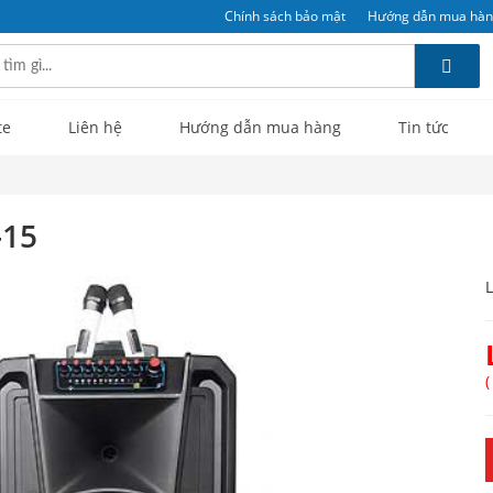
Chính sách bảo mật
Hướng dẫn mua hà
te
Liên hệ
Hướng dẫn mua hàng
Tin tức
-15
L
(