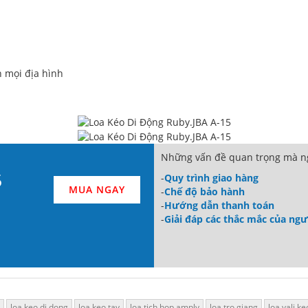
n mọi địa hình
Những vấn đề quan trọng mà ng
5
-
Quy trình giao hàng
MUA NGAY
-
Chế độ bảo hành
-
Hướng dẫn thanh toán
-
Giải đáp các thắc mắc của ng
loa keo di dong
loa keo tay
loa tich hop amply
loa tro giang
loa vali ke