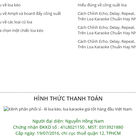
u về loa kéo
Hiểu đúng về công suất loa
u về Ampli và board đẩy công suất
Cách Chỉnh Echo, Delay, Repeat,
Trên Loa Karaoke Chuẩn Hay N
 về các loại củ loa
Cách Chỉnh Echo, Delay, Repeat,
a chọn một chiếc loa kéo
Trên Loa Karaoke Chuẩn Hay N
Cách Chỉnh Echo, Delay, Repeat,
Trên Loa Karaoke Chuẩn Hay N
HÌNH THỨC THANH TOÁN
Người đại diện: Nguyễn Hồng Nam
Chứng nhận ĐKKD số : 41L8021150 , MST: 0313921880
Cấp ngày: 19/07/2016, chi cục thuế quận 12, TPHCM