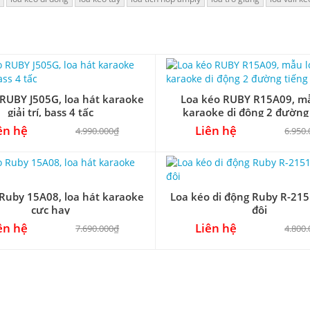
RUBY J505G, loa hát karaoke
Loa kéo RUBY R15A09, m
giải trí, bass 4 tấc
karaoke di động 2 đường
ên hệ
Liên hệ
4.990.000₫
6.950
Ruby 15A08, loa hát karaoke
Loa kéo di động Ruby R-215
cực hay
đôi
ên hệ
Liên hệ
7.690.000₫
4.800