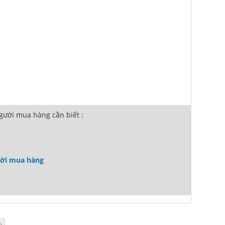
ười mua hàng cần biết :
ười mua hàng
o