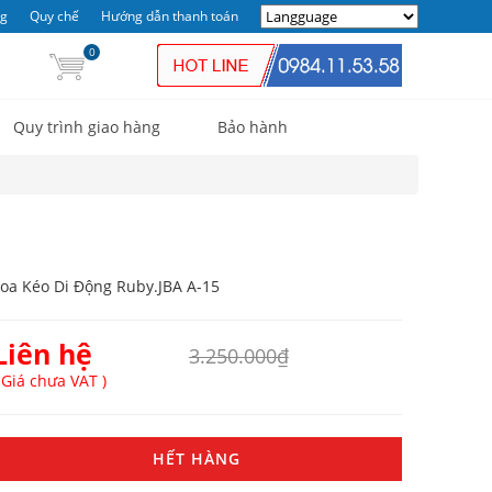
ng
Quy chế
Hướng dẫn thanh toán
0
Quy trình giao hàng
Bảo hành
oa Kéo Di Động Ruby.JBA A-15
Liên hệ
3.250.000₫
 Giá chưa VAT )
HẾT HÀNG