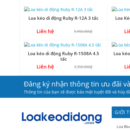
Loa kéo di động Ruby R-12A 3 tấc
Loa Ké
Liên hệ
Li
5.950.000₫
Loa kéo di động Ruby R-1508A 4.5
Loa kéo
tấc
Liên hệ
Li
3.350.000₫
Đăng ký nhận thông tin ưu đãi v
Thông tin của bạn sẽ được bảo mật tuyệt đối và hủy đă
GIỚI 
Loa Blu