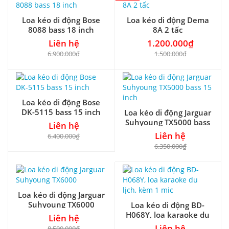
Loa kéo di động Bose
Loa kéo di động Dema
8088 bass 18 inch
8A 2 tấc
Liên hệ
1.200.000₫
6.900.000₫
1.500.000₫
Loa kéo di động Bose
DK-5115 bass 15 inch
Loa kéo di động Jarguar
Suhyoung TX5000 bass
Liên hệ
15 inch
Liên hệ
6.400.000₫
6.350.000₫
Loa kéo di động Jarguar
Suhyoung TX6000
Loa kéo di động BD-
H068Y, loa karaoke du
Liên hệ
lịch, kèm 1 mic
Liên hệ
8.500.000₫