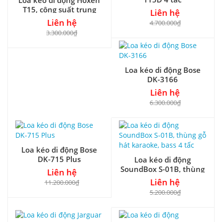
Loa kéo di động Hoxen
T15, công suất trung
Liên hệ
bình 250W, hát karaoke
Liên hệ
4.700.000₫
hay
3.300.000₫
Loa kéo di động Bose
DK-3166
Liên hệ
6.300.000₫
Loa kéo di động Bose
DK-715 Plus
Loa kéo di động
SoundBox S-01B, thùng
Liên hệ
gỗ hát karaoke, bass 4
Liên hệ
11.200.000₫
tấc
5.200.000₫