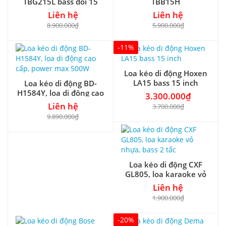
TBG215L bass đôi 15
TBB15H
inch
Liên hệ
Liên hệ
8.900.000₫
5.900.000₫
-11%
Loa kéo di động Hoxen
LA15 bass 15 inch
Loa kéo di động BD-
H1584Y, loa di động cao
3.300.000₫
cấp, power max 500W
Liên hệ
3.700.000₫
9.890.000₫
Loa kéo di động CXF
GL805, loa karaoke vỏ
nhựa, bass 2 tấc
Liên hệ
1.900.000₫
-20%