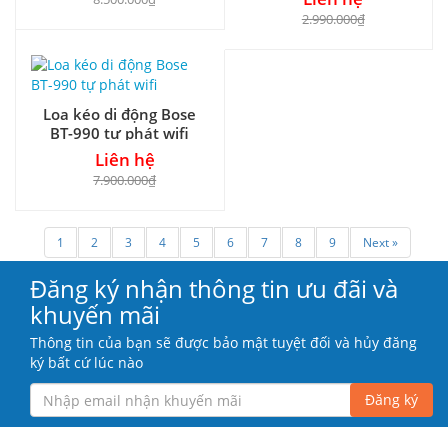
2.990.000₫
Loa kéo di động Bose
BT-990 tự phát wifi
Liên hệ
7.900.000₫
1
2
3
4
5
6
7
8
9
Next »
Đăng ký nhận thông tin ưu đãi và
khuyến mãi
Thông tin của bạn sẽ được bảo mật tuyệt đối và hủy đăng
ký bất cứ lúc nào
Đăng ký