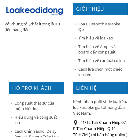
GIỚI THIỆU
Loa Bluetooth Karaoke
Với chúng tôi ,chất lượng là ưu
Qixi
tiên hàng đầu.
Tìm hiểu về loa kéo
Tìm hiểu về Ampli và
board đẩy công suất
Tìm hiểu về các loại củ loa
Cách lựa chọn một chiếc
loa kéo
HỖ TRỢ KHÁCH
LIÊN HỆ
HÀNG
Kênh phân phối sỉ - lẻ loa kéo,
Công suất thật sự của
loa karaoke giá tốt hàng đầu
một chiếc loa
Việt Nam.
Hiểu đúng về công suất
41/12 Tân Chánh Hiệp 07,
loa
P.Tân Chánh Hiệp, Q.12,
Cách Chỉnh Echo, Delay,
TP.HCM ( chỉ bán hàng online)
Repeat, Reverb Trên Loa