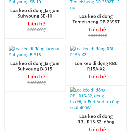
Loa kéo di động Jarguar
Suhyoung SB-10
Loa kéo di động
Temeisheng DP-2398T
Liên hệ
12 nút
Liên hệ
4.200.000₫
4.350.000₫
Loa kéo di động Jarguar
Loa kéo di động RBL
Suhyoung B-315
R15A-X2
Liên hệ
Liên hệ
4.100.000₫
Loa kéo di động
RBL R15-S2, dòng
loa High-End Audio,
Liên hệ