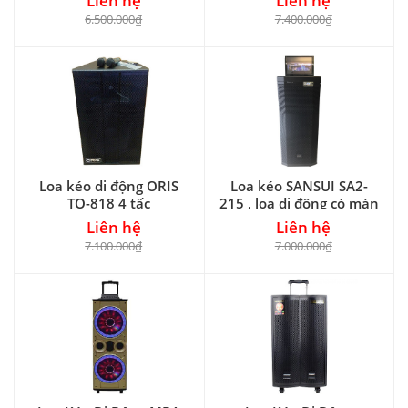
Liên hệ
Liên hệ
6.500.000₫
7.400.000₫
Loa kéo di động ORIS
Loa kéo SANSUI SA2-
TO-818 4 tấc
215 , loa di động có màn
hình cảm ứng 14 inch
Liên hệ
Liên hệ
7.100.000₫
7.000.000₫