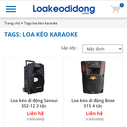
0
Trang chủ
Tags:loa kéo karaoke
TAGS: LOA KÉO KARAOKE
Sắp xếp :
Loa kéo di động Sansui
Loa kéo di động Bose
SS2-12 3 tấc
315 4 tấc
Liên hệ
Liên hệ
3.500.000₫
5.300.000₫