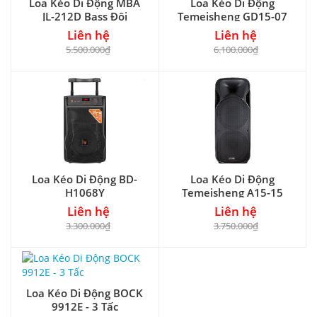
Loa Kéo Di Động MBA
Loa Kéo Di Động
JL-212D Bass Đôi
Temeisheng GD15-07
Liên hệ
Liên hệ
5.500.000₫
6.100.000₫
Loa Kéo Di Động BD-
Loa Kéo Di Động
H1068Y
Temeisheng A15-15
Bass Đôi
Liên hệ
Liên hệ
3.300.000₫
3.750.000₫
Loa Kéo Di Động BOCK
9912E - 3 Tấc