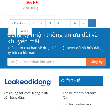
Liên hệ
2.100.000₫
« Previous
1
2
3
4
5
6
7
8
9
Next »
Đăng ký nhận thông tin ưu đãi và
khuyến mãi
Thông tin của bạn sẽ được bảo mật tuyệt đối và hủy đăng
ký bất cứ lúc nào
Đăng ký
GIỚI THIỆU
Loa Bluetooth Karaoke
Với chúng tôi ,chất lượng là ưu
Qixi
tiên hàng đầu.
Tìm hiểu về loa kéo