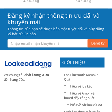
4.990.000₫
6.490.000₫
Đăng ký nhận thông tin ưu đãi và
khuyến mãi
Thông tin của bạn sẽ được bảo mật tuyệt đối và hủy đăng
ký bất cứ lúc nào
Đăng ký
GIỚI THIỆU
Loa Bluetooth Karaoke
Với chúng tôi ,chất lượng là ưu
Qixi
tiên hàng đầu.
Tìm hiểu về loa kéo
Tìm hiểu về Ampli và
board đẩy công suất
Tìm hiểu về các loại củ loa
Cách lựa chọn một chiếc