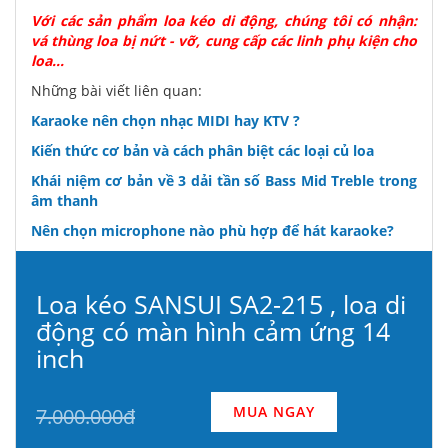
Với các sản phẩm loa kéo di động, chúng tôi có nhận:
vá thùng loa bị nứt - vỡ, cung cấp các linh phụ kiện cho
loa...
Những bài viết liên quan:
Karaoke nên chọn nhạc MIDI hay KTV ?
Kiến thức cơ bản và cách phân biệt các loại củ loa
Khái niệm cơ bản về 3 dải tần số Bass Mid Treble trong
âm thanh
Nên chọn microphone nào phù hợp để hát karaoke?
Loa kéo SANSUI SA2-215 , loa di
động có màn hình cảm ứng 14
inch
MUA NGAY
7.000.000đ