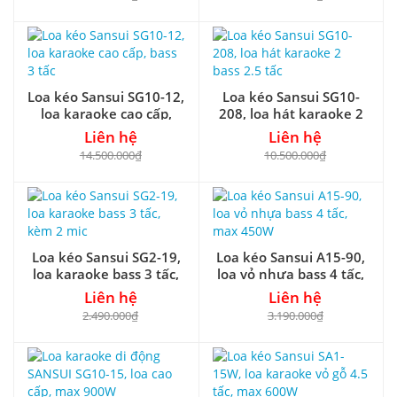
Loa kéo Sansui SG10-12,
Loa kéo Sansui SG10-
loa karaoke cao cấp,
208, loa hát karaoke 2
bass 3 tấc
bass 2.5 tấc
Liên hệ
Liên hệ
14.500.000₫
10.500.000₫
Loa kéo Sansui SG2-19,
Loa kéo Sansui A15-90,
loa karaoke bass 3 tấc,
loa vỏ nhựa bass 4 tấc,
kèm 2 mic
max 450W
Liên hệ
Liên hệ
2.490.000₫
3.190.000₫