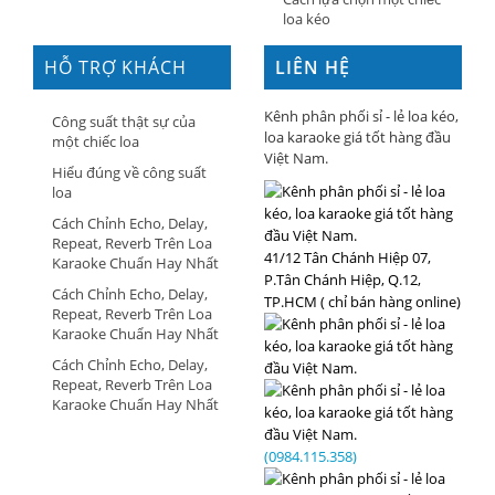
loa kéo
HỖ TRỢ KHÁCH
LIÊN HỆ
HÀNG
Kênh phân phối sỉ - lẻ loa kéo,
Công suất thật sự của
loa karaoke giá tốt hàng đầu
một chiếc loa
Việt Nam.
Hiểu đúng về công suất
loa
Cách Chỉnh Echo, Delay,
Repeat, Reverb Trên Loa
41/12 Tân Chánh Hiệp 07,
Karaoke Chuẩn Hay Nhất
P.Tân Chánh Hiệp, Q.12,
Cách Chỉnh Echo, Delay,
TP.HCM ( chỉ bán hàng online)
Repeat, Reverb Trên Loa
Karaoke Chuẩn Hay Nhất
Cách Chỉnh Echo, Delay,
Repeat, Reverb Trên Loa
Karaoke Chuẩn Hay Nhất
(0984.115.358)