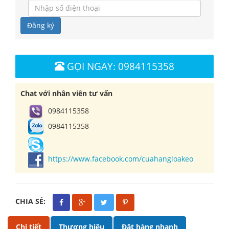
Đăng ký
GỌI NGAY: 0984115358
Chat với nhân viên tư vấn
0984115358
0984115358
https://www.facebook.com/cuahangloakeo
CHIA SẺ:
Chi tiết
Thương hiệu
Đặt hàng nhanh