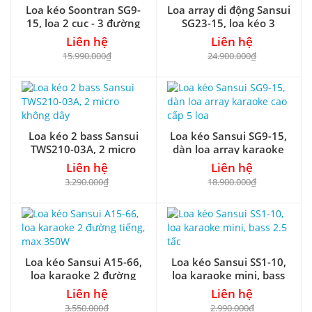
Loa kéo Soontran SG9-
Loa array di động Sansui
15, loa 2 cục - 3 đường
SG23-15, loa kéo 3
tiếng
đường tiếng
Liên hệ
Liên hệ
15.990.000₫
24.900.000₫
Loa kéo 2 bass Sansui
Loa kéo Sansui SG9-15,
TWS210-03A, 2 micro
dàn loa array karaoke
không dây
cao cấp 5 loa
Liên hệ
Liên hệ
3.290.000₫
18.900.000₫
Loa kéo Sansui A15-66,
Loa kéo Sansui SS1-10,
loa karaoke 2 đường
loa karaoke mini, bass
tiếng, max 350W
2.5 tấc
Liên hệ
Liên hệ
3.550.000₫
2.990.000₫