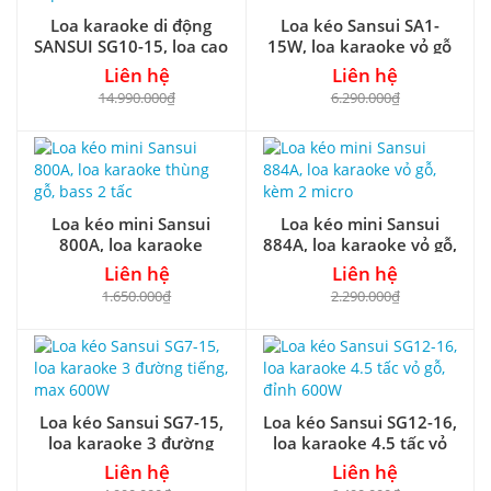
Loa karaoke di động
Loa kéo Sansui SA1-
SANSUI SG10-15, loa cao
15W, loa karaoke vỏ gỗ
cấp, max 900W
4.5 tấc, max 600W
Liên hệ
Liên hệ
14.990.000₫
6.290.000₫
Loa kéo mini Sansui
Loa kéo mini Sansui
800A, loa karaoke
884A, loa karaoke vỏ gỗ,
thùng gỗ, bass 2 tấc
kèm 2 micro
Liên hệ
Liên hệ
1.650.000₫
2.290.000₫
Loa kéo Sansui SG7-15,
Loa kéo Sansui SG12-16,
loa karaoke 3 đường
loa karaoke 4.5 tấc vỏ
tiếng, max 600W
gỗ, đỉnh 600W
Liên hệ
Liên hệ