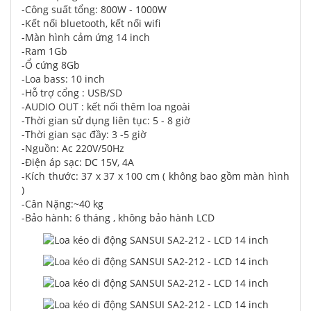
-Công suất tổng: 800W - 1000W
-Kết nối bluetooth, kết nối wifi
-Màn hình cảm ứng 14 inch
-Ram 1Gb
-Ổ cứng 8Gb
-Loa bass: 10 inch
-Hỗ trợ cổng : USB/SD
-AUDIO OUT : kết nối thêm loa ngoài
-Thời gian sử dụng liên tục: 5 - 8 giờ
-Thời gian sạc đầy: 3 -5 giờ
-Nguồn: Ac 220V/50Hz
-Điện áp sạc: DC 15V, 4A
-Kích thước: 37 x 37 x 100 cm ( không bao gồm màn hình
)
-Cân Nặng:~40 kg
-Bảo hành: 6 tháng , không bảo hành LCD