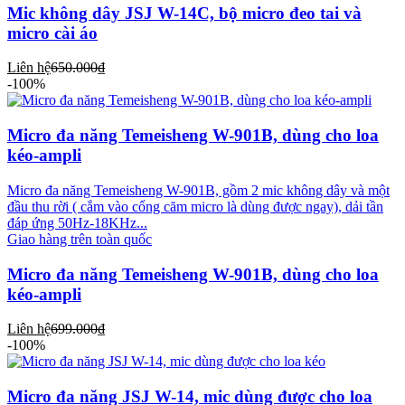
Mic không dây JSJ W-14C, bộ micro đeo tai và
micro cài áo
Liên hệ
650.000₫
-100%
Micro đa năng Temeisheng W-901B, dùng cho loa
kéo-ampli
Micro đa năng Temeisheng W-901B, gồm 2 mic không dây và một
đầu thu rời ( cắm vào cổng căm micro là dùng được ngay), dải tần
đáp ứng 50Hz-18KHz...
Giao hàng trên toàn quốc
Micro đa năng Temeisheng W-901B, dùng cho loa
kéo-ampli
Liên hệ
699.000₫
-100%
Micro đa năng JSJ W-14, mic dùng được cho loa