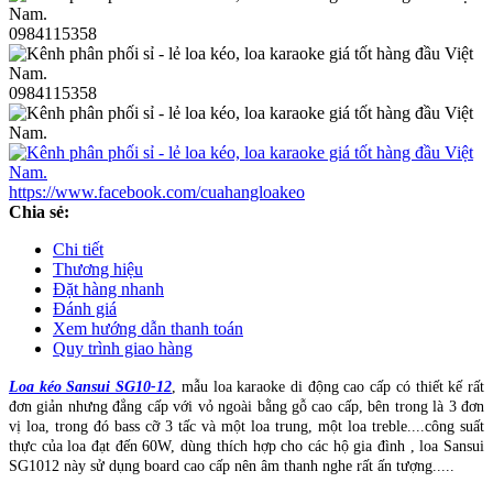
0984115358
0984115358
https://www.facebook.com/cuahangloakeo
Chia sẻ:
Chi tiết
Thương hiệu
Đặt hàng nhanh
Đánh giá
Xem hướng dẫn thanh toán
Quy trình giao hàng
Loa kéo Sansui SG10-12
, mẫu loa karaoke di động cao cấp có thiết kế rất
đơn giản nhưng đẳng cấp với vỏ ngoài bằng gỗ cao cấp, bên trong là 3 đơn
vị loa, trong đó bass cỡ 3 tấc và một loa trung, một loa treble....công suất
thực của loa đạt đến 60W, dùng thích hợp cho các hộ gia đình , loa Sansui
SG1012 này sử dụng board cao cấp nên âm thanh nghe rất ấn tượng.....