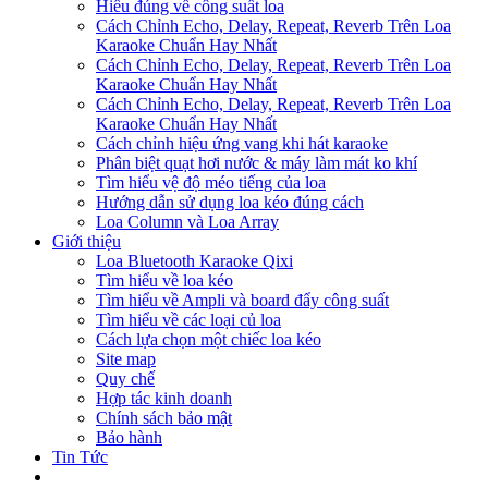
Hiểu đúng về công suất loa
Cách Chỉnh Echo, Delay, Repeat, Reverb Trên Loa
Karaoke Chuẩn Hay Nhất
Cách Chỉnh Echo, Delay, Repeat, Reverb Trên Loa
Karaoke Chuẩn Hay Nhất
Cách Chỉnh Echo, Delay, Repeat, Reverb Trên Loa
Karaoke Chuẩn Hay Nhất
Cách chỉnh hiệu ứng vang khi hát karaoke
Phân biệt quạt hơi nước & máy làm mát ko khí
Tìm hiểu vệ độ méo tiếng của loa
Hướng dẫn sử dụng loa kéo đúng cách
Loa Column và Loa Array
Giới thiệu
Loa Bluetooth Karaoke Qixi
Tìm hiểu về loa kéo
Tìm hiểu về Ampli và board đẩy công suất
Tìm hiểu về các loại củ loa
Cách lựa chọn một chiếc loa kéo
Site map
Quy chế
Hợp tác kinh doanh
Chính sách bảo mật
Bảo hành
Tin Tức