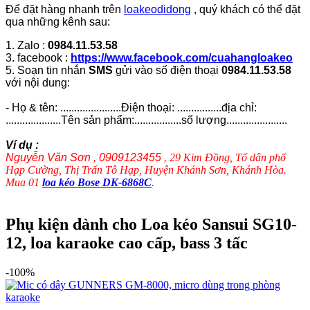
Để đặt hàng nhanh trên
loakeodidong
, quý khách có thể đặt
qua những kênh sau:
1. Zalo :
0984.11.53.58
3. facebook :
https://www.facebook.com/cuahangloakeo
5. Soạn tin nhắn
SMS
gửi vào số điện thoại
0984.11.53.58
với nội dung:
- Họ & tên: ......................Điện thoại: ................địa chỉ:
....................Tên sản phẩm:.................số lượng......................
Ví dụ :
Nguyễn Văn Sơn , 0909123455 ,
29 Kim Đồng, Tổ dân phố
Hạp Cường, Thị Trấn Tô Hạp, Huyện Khánh Sơn, Khánh Hòa.
Mua 01
loa kéo Bose DK-6868C
.
Phụ kiện dành cho Loa kéo Sansui SG10-
12, loa karaoke cao cấp, bass 3 tấc
-100%