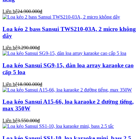
Liên hệ
24.900.000₫
Loa kéo 2 bass Sansui TWS210-03A, 2 micro không
dây
Liên hệ
3.290.000₫
Loa kéo Sansui SG9-15, dàn loa array karaoke cao
cấp 5 loa
Liên hệ
18.900.000₫
Loa kéo Sansui A15-66, loa karaoke 2 đường tiếng,
max 350W
Liên hệ
3.550.000₫
Loa kéo Sansui SS1-10, loa karaoke mini, bass 2.5