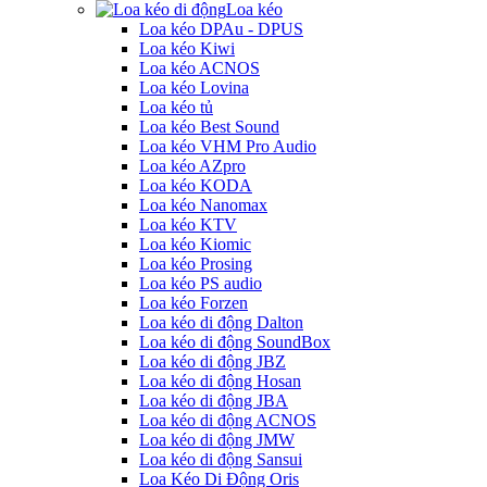
Loa kéo
Loa kéo DPAu - DPUS
Loa kéo Kiwi
Loa kéo ACNOS
Loa kéo Lovina
Loa kéo tủ
Loa kéo Best Sound
Loa kéo VHM Pro Audio
Loa kéo AZpro
Loa kéo KODA
Loa kéo Nanomax
Loa kéo KTV
Loa kéo Kiomic
Loa kéo Prosing
Loa kéo PS audio
Loa kéo Forzen
Loa kéo di động Dalton
Loa kéo di động SoundBox
Loa kéo di động JBZ
Loa kéo di động Hosan
Loa kéo di động JBA
Loa kéo di động ACNOS
Loa kéo di động JMW
Loa kéo di động Sansui
Loa Kéo Di Động Oris