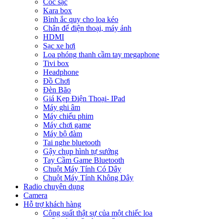
Cóc sạc
Kara box
Bình ắc quy cho loa kéo
Chân để điện thoại, máy ảnh
HDMI
Sạc xe hơi
Loa phóng thanh cầm tay megaphone
Tivi box
Headphone
Đồ Chơi
Đèn Bão
Giá Kẹp Điện Thoại- IPad
Máy ghi âm
Máy chiếu phim
Máy chơi game
Máy bộ đàm
Tai nghe bluetooth
Gậy chụp hình tự sướng
Tay Cầm Game Bluetooth
Chuột Máy Tính Có Dây
Chuột Máy Tính Không Dây
Radio chuyên dụng
Camera
Hỗ trợ khách hàng
Công suất thật sự của một chiếc loa