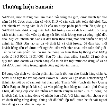
Thương hiệu
Sansui
:
SANSUI, một thương hiệu âm thanh nổi tiếng thế giới, được thành lập vào
năm 1944, được phát triển cả về R & D và sản xuất trên toàn thế giới. Các
chi nhánh và trung tâm R & D của nó được phân phối trên 70 quốc gia.
SANSUI luôn được công nhận bởi chất lượng cao và dịch vụ vượt trội bằng
cách nhấn mạnh vào việc áp dụng vật liệu chất lượng cao và công nghệ độc
đáo. Mọi chi nhánh của SansUI đều tuân theo cùng một tiêu chuẩn do trụ sở
chính tại Nhật Bản tạo ra, cả về thiết kế và chất lượng, để đảm bảo mỗi
khách hàng đều có được trải nghiệm siêu việt như nhau trên toàn thế giới.
Tất cả các sản phẩm đều có mã hệ thống và tuân theo hệ thống chất lượng
quốc tế ISO 9001, ISO14001. Sau 70 năm phát triển. SansUI đã mở rộng
quy mô kinh doanh và khách hàng của mình lên một mức cao đáng kể và đã
đạt được danh tiếng trong ngành công nghiệp âm thanh.
Để cung cấp dịch vụ và sản phẩm âm thanh tốt hơn cho khách hàng châu Á,
SansUI đã hợp tác với tập đoàn Power & Grace và Tập đoàn Temeisheng để
thành lập một cơ sở sản xuất tại thành phố Thanh Viễn (cách sân bay Quảng
Châu Baiyun 20 phút lái xe) và văn phòng bán hàng tại thành phố Quảng
Châu, để cung cấp các sản phẩm âm thanh chuyên nghiệp (PA di động, bộ
khuếch đại, loa, mảng dòng và nhiều hơn nữa). Với kinh nghiệm phong phú
và danh tiếng xứng đáng, chúng tôi đã thiết lập mối quan hệ tốt với người
tiêu dùng và các đối tác hợp tác.