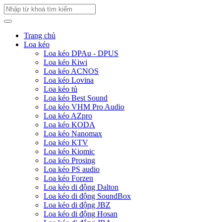
Trang chủ
Loa kéo
Loa kéo DPAu - DPUS
Loa kéo Kiwi
Loa kéo ACNOS
Loa kéo Lovina
Loa kéo tủ
Loa kéo Best Sound
Loa kéo VHM Pro Audio
Loa kéo AZpro
Loa kéo KODA
Loa kéo Nanomax
Loa kéo KTV
Loa kéo Kiomic
Loa kéo Prosing
Loa kéo PS audio
Loa kéo Forzen
Loa kéo di động Dalton
Loa kéo di động SoundBox
Loa kéo di động JBZ
Loa kéo di động Hosan