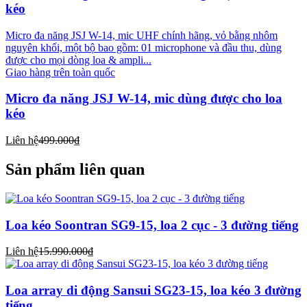
kéo
Micro đa năng JSJ W-14, mic UHF chính hãng, vỏ bằng nhôm
nguyên khối, một bộ bao gồm: 01 microphone và đầu thu, dùng
được cho mọi dòng loa & ampli...
Giao hàng trên toàn quốc
Micro đa năng JSJ W-14, mic dùng được cho loa
kéo
Liên hệ
499.000₫
Sản phẩm liên quan
Loa kéo Soontran SG9-15, loa 2 cục - 3 đường tiếng
Liên hệ
15.990.000₫
Loa array di động Sansui SG23-15, loa kéo 3 đường
tiếng