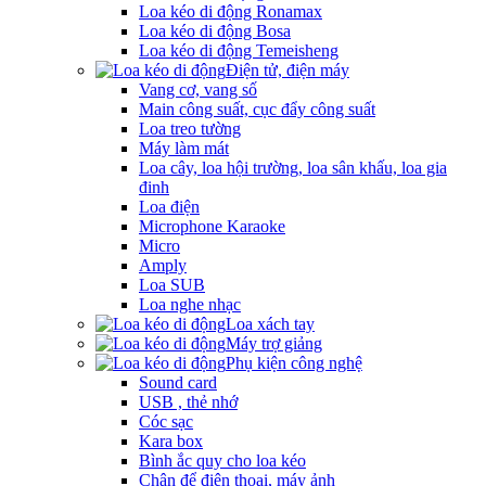
Loa kéo di động Ronamax
Loa kéo di động Bosa
Loa kéo di động Temeisheng
Điện tử, điện máy
Vang cơ, vang số
Main công suất, cục đẩy công suất
Loa treo tường
Máy làm mát
Loa cây, loa hội trường, loa sân khấu, loa gia
đinh
Loa điện
Microphone Karaoke
Micro
Amply
Loa SUB
Loa nghe nhạc
Loa xách tay
Máy trợ giảng
Phụ kiện công nghệ
Sound card
USB , thẻ nhớ
Cóc sạc
Kara box
Bình ắc quy cho loa kéo
Chân để điện thoại, máy ảnh