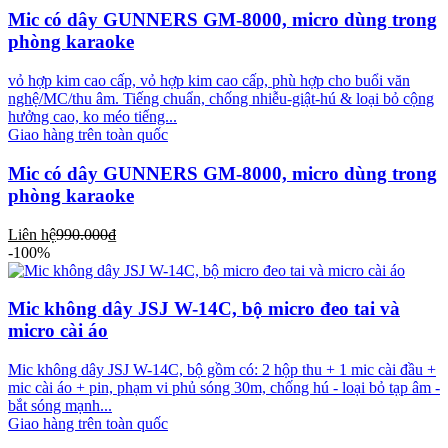
Mic có dây GUNNERS GM-8000, micro dùng trong
phòng karaoke
vỏ hợp kim cao cấp, vỏ hợp kim cao cấp, phù hợp cho buổi văn
nghệ/MC/thu âm. Tiếng chuẩn, chống nhiễu-giật-hú & loại bỏ cộng
hưởng cao, ko méo tiếng...
Giao hàng trên toàn quốc
Mic có dây GUNNERS GM-8000, micro dùng trong
phòng karaoke
Liên hệ
990.000₫
-100%
Mic không dây JSJ W-14C, bộ micro đeo tai và
micro cài áo
Mic không dây JSJ W-14C, bộ gồm có: 2 hộp thu + 1 mic cài đầu +
mic cài áo + pin, phạm vi phủ sóng 30m, chống hú - loại bỏ tạp âm -
bắt sóng mạnh...
Giao hàng trên toàn quốc