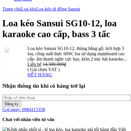
Trang chủ
Loa kéo
Loa kéo di động Sansui
Loa kéo Sansui SG10-12, loa
karaoke cao cấp, bass 3 tấc
Loa kéo Sansui SG10-12, thùng bằng gỗ, tích hợp 3
loa, công suất thực 60W, loa sử dụng mainboard cao
cấp- âm thanh nghe cực hay, kèm 2 mic hát karaoke...
Liên hệ
14.500.000₫
( Giá chưa VAT )
HẾT HÀNG
Nhận thông tin khi có hàng trở lại
Đăng ký
Gọi ngay: 0984115358
Chat với nhân viên tư vấn