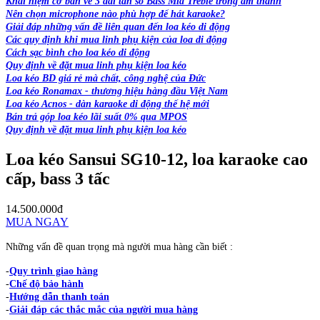
Khái niệm cơ bản về 3 dải tần số Bass Mid Treble trong âm thanh
Nên chọn microphone nào phù hợp để hát karaoke?
Giải đáp những vấn đề liên quan đến loa kéo di động
Các quy định khi mua linh phụ kiện của loa di động
Cách sạc bình cho loa kéo di động
Quy định về đặt mua linh phụ kiện loa kéo
Loa kéo BD giá rẻ mà chất, công nghệ của Đức
Loa kéo Ronamax - thương hiệu hàng đầu Việt Nam
Loa kéo Acnos - dàn karaoke di động thế hệ mới
Bán trả góp loa kéo lãi suất 0% qua MPOS
Quy định về đặt mua linh phụ kiện loa kéo
Loa kéo Sansui SG10-12, loa karaoke cao
cấp, bass 3 tấc
14.500.000đ
MUA NGAY
Những vấn đề quan trọng mà người mua hàng cần biết :
-
Quy trình giao hàng
-
Chế độ bảo hành
-
Hướng dẫn thanh toán
-
Giải đáp các thắc mắc của người mua hàng