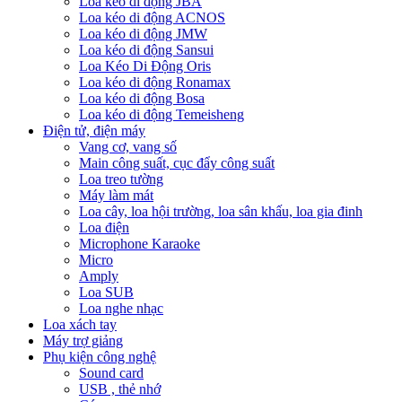
Loa kéo di động JBA
Loa kéo di động ACNOS
Loa kéo di động JMW
Loa kéo di động Sansui
Loa Kéo Di Động Oris
Loa kéo di động Ronamax
Loa kéo di động Bosa
Loa kéo di động Temeisheng
Điện tử, điện máy
Vang cơ, vang số
Main công suất, cục đẩy công suất
Loa treo tường
Máy làm mát
Loa cây, loa hội trường, loa sân khấu, loa gia đinh
Loa điện
Microphone Karaoke
Micro
Amply
Loa SUB
Loa nghe nhạc
Loa xách tay
Máy trợ giảng
Phụ kiện công nghệ
Sound card
USB , thẻ nhớ