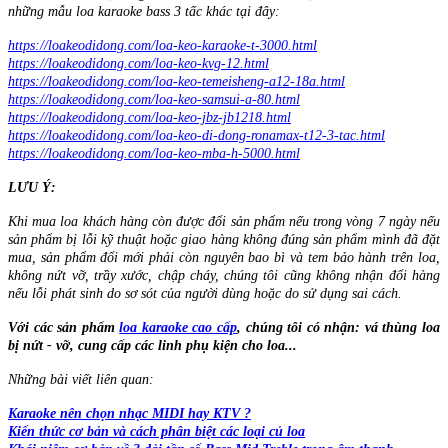
những mẫu loa karaoke bass 3 tấc khác tại đây:
https://loakeodidong.com/loa-keo-karaoke-t-3000.html
https://loakeodidong.com/loa-keo-kvg-12.html
https://loakeodidong.com/loa-keo-temeisheng-a12-18a.html
https://loakeodidong.com/loa-keo-samsui-a-80.html
https://loakeodidong.com/loa-keo-jbz-jb1218.html
https://loakeodidong.com/loa-keo-di-dong-ronamax-t12-3-tac.html
https://loakeodidong.com/loa-keo-mba-h-5000.html
LƯU Ý:
Khi mua loa khách hàng còn được đổi sản phẩm nếu trong vòng 7 ngày nếu
sản phẩm bị lỗi kỹ thuật hoặc giao hàng không đúng sản phẩm mình đã đặt
mua, sản phẩm đổi mới phải còn nguyên bao bì và tem bảo hành trên loa,
không nứt vỡ, trầy xước, chập cháy, chúng tôi cũng không nhận đổi hàng
nếu lỗi phát sinh do sơ sót của người dùng hoặc do sử dụng sai cách.
Với các sản phẩm
loa karaoke cao cấp
, chúng tôi có nhận: vá thùng loa
bị nứt - vỡ, cung cấp các linh phụ kiện cho loa...
Những bài viết liên quan:
Karaoke nên chọn nhạc MIDI hay KTV ?
Kiến thức cơ bản và cách phân biệt các loại củ loa