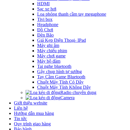
HDMI
Sạc xe hơi
Loa phóng thanh cầm tay megaphone
Tivi box
Headphone
Đồ Chơi
Đèn Bão
Giá Kẹp Điện Thoại- IPad
Máy ghi âm
Máy chiếu phim
Máy chơi game
Máy bộ đàm
Tai nghe bluetooth
Gậy chụp hình tự sướng
Tay Cầm Game Bluetooth
Chuột Máy Tính Có Dây
Chuột Máy Tính Không Dây
Radio chuyên dụng
Camera
Giới thiệu website
Liên hệ
Hướng dẫn mua hàng
Tin tức
Quy trình giao hàng
Bảo hành