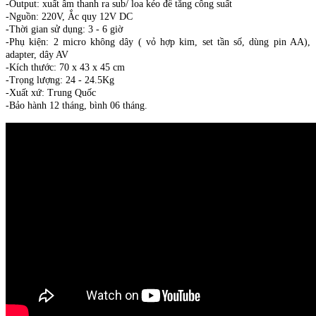
-Output: xuất âm thanh ra sub/ loa kéo để tăng công suất
-Nguồn: 220V, Ắc quy 12V DC
-Thời gian sử dụng: 3 - 6 giờ
-Phụ kiện: 2 micro không dây ( vỏ hợp kim, set tần số, dùng pin AA),
adapter, dây AV
-Kích thước: 70 x 43 x 45 cm
-Trọng lượng: 24 - 24.5Kg
-Xuất xứ: Trung Quốc
-Bảo hành 12 tháng, bình 06 tháng.