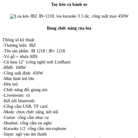
Tay kéo và bánh xe
Bảng chức năng của loa
Thông số kỹ thuật:
-Thương hiệu: JBZ
-Tên sản phẩm: JB 1218 | JB+ 1218
-Vỏ gỗ + nhựa ABS
-Củ bass 12" (công nghệ mới ListBass)
-RMS: 100W
-Công suất đỉnh: 450W
-Màn hình led lớn
-Đèn led
-Chức năng đổi giọng nói
-Livestream: có
-Kết nối bluetooth
-Cổng cắm USB, TF card
-Mode: chọn chức năng, kết nối
-Guitar: cổng cắm nhạc cụ
-Headset: cổng cắm tai nghe
-Karaoke 1/2: cổng cắm microphone
-Input: ngõ vào âm thanh