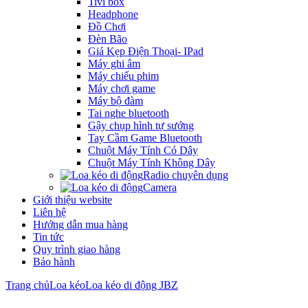
Tivi box
Headphone
Đồ Chơi
Đèn Bão
Giá Kẹp Điện Thoại- IPad
Máy ghi âm
Máy chiếu phim
Máy chơi game
Máy bộ đàm
Tai nghe bluetooth
Gậy chụp hình tự sướng
Tay Cầm Game Bluetooth
Chuột Máy Tính Có Dây
Chuột Máy Tính Không Dây
Radio chuyên dụng
Camera
Giới thiệu website
Liên hệ
Hướng dẫn mua hàng
Tin tức
Quy trình giao hàng
Bảo hành
Trang chủ
Loa kéo
Loa kéo di động JBZ