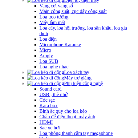
Điện tử, điện máy
Vang cơ, vang số
Main công suất, cục đẩy công suất
Loa treo tường
Máy làm mát
Loa cây, loa hội trường, loa sân khấu, loa gia
đinh
Loa điện
Microphone Karaoke
Micro
Amply
Loa SUB
Loa nghe nhạc
Loa xách tay
Máy trợ giảng
Phụ kiện công nghệ
Sound card
USB , thẻ nhớ
Cóc sạc
Kara box
Bình ắc quy cho loa kéo
Chân để điện thoại, máy ảnh
HDMI
Sạc xe hơi
Loa phóng thanh cầm tay megaphone