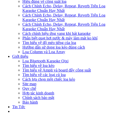
Hiểu đúng về công suất loa
Cách Chỉnh Echo, Delay, Repeat, Reverb Trên Loa
Karaoke Chuẩn Hay Nhất
Cách Chỉnh Echo, Delay, Repeat, Reverb Trên Loa
Karaoke Chuẩn Hay Nhất
Cách Chỉnh Echo, Delay, Repeat, Reverb Trên Loa
Karaoke Chuẩn Hay Nhất
Cách chỉnh hiệu ứng vang khi hát karaoke
Phân biệt quạt hơi nước & máy làm mát ko khí
Tìm hiểu vệ độ méo tiếng của loa
Hướng dẫn sử dụng loa kéo đúng cách
Loa Column và Loa Array
Giới thiệu
Loa Bluetooth Karaoke Qixi
Tìm hiểu về loa kéo
Tìm hiểu về Ampli và board đẩy công suất
Tìm hiểu về các loại củ loa
Cách lựa chọn một chiếc loa kéo
Site map
Quy chế
Hợp tác kinh doanh
Chính sách bảo mật
Bảo hành
Tin Tức