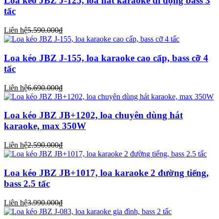
Loa kéo JBZ J-125, loa hát karaoke di động bass 3
tấc
Liên hệ
5.590.000₫
Loa kéo JBZ J-155, loa karaoke cao cấp, bass cỡ 4
tấc
Liên hệ
6.690.000₫
Loa kéo JBZ JB+1202, loa chuyên dùng hát
karaoke, max 350W
Liên hệ
2.590.000₫
Loa kéo JBZ JB+1017, loa karaoke 2 đường tiếng,
bass 2.5 tấc
Liên hệ
3.990.000₫