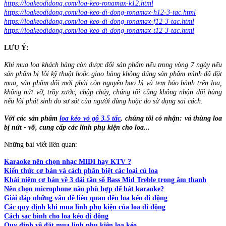
https://loakeodidong.com/loa-keo-ronamax-k12.html
https://loakeodidong.com/loa-keo-di-dong-ronamax-h12-3-tac.html
https://loakeodidong.com/loa-keo-di-dong-ronamax-f12-3-tac.html
https://loakeodidong.com/loa-keo-di-dong-ronamax-t12-3-tac.html
LƯU Ý:
Khi mua loa khách hàng còn được đổi sản phẩm nếu trong vòng 7 ngày nếu
sản phẩm bị lỗi kỹ thuật hoặc giao hàng không đúng sản phẩm mình đã đặt
mua, sản phẩm đổi mới phải còn nguyên bao bì và tem bảo hành trên loa,
không nứt vỡ, trầy xước, chập cháy, chúng tôi cũng không nhận đổi hàng
nếu lỗi phát sinh do sơ sót của người dùng hoặc do sử dụng sai cách.
Với các sản phẩm
loa kéo vỏ gỗ 3.5 tấc
, chúng tôi có nhận: vá thùng loa
bị nứt - vỡ, cung cấp các linh phụ kiện cho loa...
Những bài viết liên quan:
Karaoke nên chọn nhạc MIDI hay KTV ?
Kiến thức cơ bản và cách phân biệt các loại củ loa
Khái niệm cơ bản về 3 dải tần số Bass Mid Treble trong âm thanh
Nên chọn microphone nào phù hợp để hát karaoke?
Giải đáp những vấn đề liên quan đến loa kéo di động
Các quy định khi mua linh phụ kiện của loa di động
Cách sạc bình cho loa kéo di động
Quy định về đặt mua linh phụ kiện loa kéo