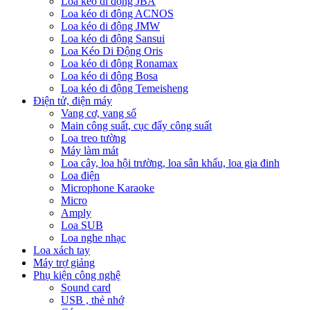
Loa kéo di động JBA
Loa kéo di động ACNOS
Loa kéo di động JMW
Loa kéo di động Sansui
Loa Kéo Di Động Oris
Loa kéo di động Ronamax
Loa kéo di động Bosa
Loa kéo di động Temeisheng
Điện tử, điện máy
Vang cơ, vang số
Main công suất, cục đẩy công suất
Loa treo tường
Máy làm mát
Loa cây, loa hội trường, loa sân khấu, loa gia đinh
Loa điện
Microphone Karaoke
Micro
Amply
Loa SUB
Loa nghe nhạc
Loa xách tay
Máy trợ giảng
Phụ kiện công nghệ
Sound card
USB , thẻ nhớ