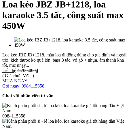
Loa kéo JBZ JB+1218, loa
karaoke 3.5 tấc, công suất max
450W
Loa kéo JBZ JB+1218, mẫu loa di động dùng cho gia đình và ngoài
trời, kích thước ko quá lớn, bass 3 tấc, vỏ gỗ + nhựa, âm thanh khá
tốt, mic nhạy...
Liên hệ
4.700.000₫
( Giá chưa VAT )
MUA NGAY
Gọi ngay: 0984115358
Chat với nhân viên tư vấn
0984115358