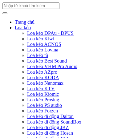
Trang chủ
Loa kéo
Loa kéo DPAu - DPUS
Loa kéo Kiwi
Loa kéo ACNOS
Loa kéo Lovina
Loa kéo tủ
Loa kéo Best Sound
Loa kéo VHM Pro Audio
Loa kéo AZpro
Loa kéo KODA
Loa kéo Nanomax
Loa kéo KTV
Loa kéo Kiomic
Loa kéo Prosing
Loa kéo PS audio
Loa kéo Forzen
Loa kéo di động Dalton
Loa kéo di động SoundBox
Loa kéo di động JBZ
Loa kéo di động Hosan