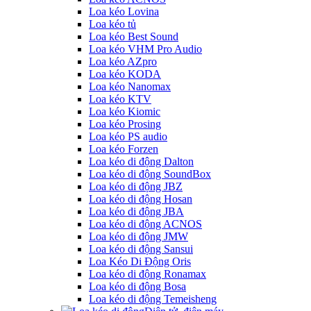
Loa kéo Lovina
Loa kéo tủ
Loa kéo Best Sound
Loa kéo VHM Pro Audio
Loa kéo AZpro
Loa kéo KODA
Loa kéo Nanomax
Loa kéo KTV
Loa kéo Kiomic
Loa kéo Prosing
Loa kéo PS audio
Loa kéo Forzen
Loa kéo di động Dalton
Loa kéo di động SoundBox
Loa kéo di động JBZ
Loa kéo di động Hosan
Loa kéo di động JBA
Loa kéo di động ACNOS
Loa kéo di động JMW
Loa kéo di động Sansui
Loa Kéo Di Động Oris
Loa kéo di động Ronamax
Loa kéo di động Bosa
Loa kéo di động Temeisheng