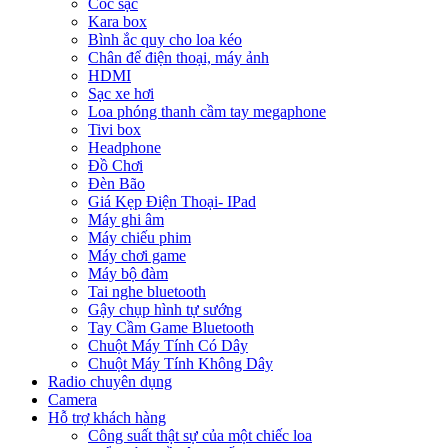
Cóc sạc
Kara box
Bình ắc quy cho loa kéo
Chân để điện thoại, máy ảnh
HDMI
Sạc xe hơi
Loa phóng thanh cầm tay megaphone
Tivi box
Headphone
Đồ Chơi
Đèn Bão
Giá Kẹp Điện Thoại- IPad
Máy ghi âm
Máy chiếu phim
Máy chơi game
Máy bộ đàm
Tai nghe bluetooth
Gậy chụp hình tự sướng
Tay Cầm Game Bluetooth
Chuột Máy Tính Có Dây
Chuột Máy Tính Không Dây
Radio chuyên dụng
Camera
Hỗ trợ khách hàng
Công suất thật sự của một chiếc loa