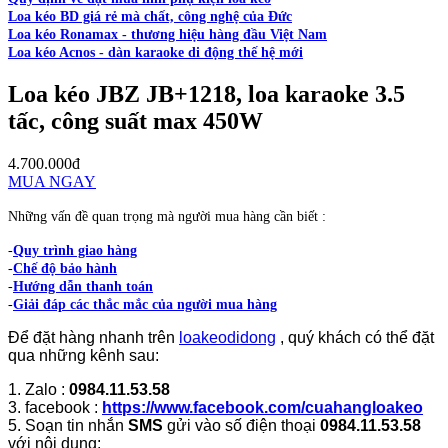
Loa kéo BD giá rẻ mà chất, công nghệ của Đức
Loa kéo Ronamax - thương hiệu hàng đầu Việt Nam
Loa kéo Acnos - dàn karaoke di động thế hệ mới
Loa kéo JBZ JB+1218, loa karaoke 3.5
tấc, công suất max 450W
4.700.000đ
MUA NGAY
Những vấn đề quan trọng mà người mua hàng cần biết :
-
Quy trình giao hàng
-
Chế độ bảo hành
-
Hướng dẫn thanh toán
-
Giải đáp các thắc mắc của người mua hàng
Để đặt hàng nhanh trên
loakeodidong
, quý khách có thể đặt
qua những kênh sau:
1. Zalo :
0984.11.53.58
3. facebook :
https://www.facebook.com/cuahangloakeo
5. Soạn tin nhắn
SMS
gửi vào số điện thoại
0984.11.53.58
với nội dung: