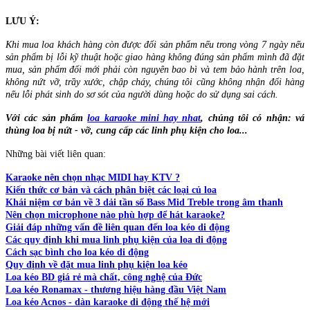
LƯU Ý:
Khi mua loa khách hàng còn được đổi sản phẩm nếu trong vòng 7 ngày nếu
sản phẩm bị lỗi kỹ thuật hoặc giao hàng không đúng sản phẩm mình đã đặt
mua, sản phẩm đổi mới phải còn nguyên bao bì và tem bảo hành trên loa,
không nứt vỡ, trầy xước, chập cháy, chúng tôi cũng không nhận đổi hàng
nếu lỗi phát sinh do sơ sót của người dùng hoặc do sử dụng sai cách.
Với các sản phẩm
loa karaoke mini hay nhat
, chúng tôi có nhận: vá
thùng loa bị nứt - vỡ, cung cấp các linh phụ kiện cho loa...
Những bài viết liên quan:
Karaoke nên chọn nhạc MIDI hay KTV ?
Kiến thức cơ bản và cách phân biệt các loại củ loa
Khái niệm cơ bản về 3 dải tần số Bass Mid Treble trong âm thanh
Nên chọn microphone nào phù hợp để hát karaoke?
Giải đáp những vấn đề liên quan đến loa kéo di động
Các quy định khi mua linh phụ kiện của loa di động
Cách sạc bình cho loa kéo di động
Quy định về đặt mua linh phụ kiện loa kéo
Loa kéo BD giá rẻ mà chất, công nghệ của Đức
Loa kéo Ronamax - thương hiệu hàng đầu Việt Nam
Loa kéo Acnos - dàn karaoke di động thế hệ mới