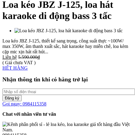
Loa kéo JBZ J-125, loa hát
karaoke di động bass 3 tấc
Loa kéo JBZ J-125, thiết kế sang trọng, công suất thực ~100W/
max 350W, âm thanh xuất sắc, hát karaoke hay miễn chê, loa kèm
cặp mic xịn hát rất hút...
Liên hệ
5.590.000₫
( Giá chưa VAT )
HẾT HÀNG
Nhận thông tin khi có hàng trở lại
Đăng ký
Gọi ngay: 0984115358
Chat với nhân viên tư vấn