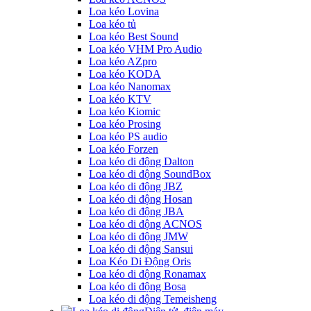
Loa kéo Lovina
Loa kéo tủ
Loa kéo Best Sound
Loa kéo VHM Pro Audio
Loa kéo AZpro
Loa kéo KODA
Loa kéo Nanomax
Loa kéo KTV
Loa kéo Kiomic
Loa kéo Prosing
Loa kéo PS audio
Loa kéo Forzen
Loa kéo di động Dalton
Loa kéo di động SoundBox
Loa kéo di động JBZ
Loa kéo di động Hosan
Loa kéo di động JBA
Loa kéo di động ACNOS
Loa kéo di động JMW
Loa kéo di động Sansui
Loa Kéo Di Động Oris
Loa kéo di động Ronamax
Loa kéo di động Bosa
Loa kéo di động Temeisheng