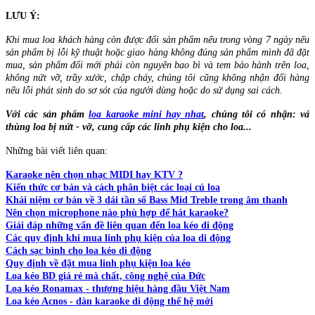
LƯU Ý:
Khi mua loa khách hàng còn được đổi sản phẩm nếu trong vòng 7 ngày nếu
sản phẩm bị lỗi kỹ thuật hoặc giao hàng không đúng sản phẩm mình đã đặt
mua, sản phẩm đổi mới phải còn nguyên bao bì và tem bảo hành trên loa,
không nứt vỡ, trầy xước, chập cháy, chúng tôi cũng không nhận đổi hàng
nếu lỗi phát sinh do sơ sót của người dùng hoặc do sử dụng sai cách.
Với các sản phẩm
loa karaoke mini hay nhat
, chúng tôi có nhận: vá
thùng loa bị nứt - vỡ, cung cấp các linh phụ kiện cho loa...
Những bài viết liên quan:
Karaoke nên chọn nhạc MIDI hay KTV ?
Kiến thức cơ bản và cách phân biệt các loại củ loa
Khái niệm cơ bản về 3 dải tần số Bass Mid Treble trong âm thanh
Nên chọn microphone nào phù hợp để hát karaoke?
Giải đáp những vấn đề liên quan đến loa kéo di động
Các quy định khi mua linh phụ kiện của loa di động
Cách sạc bình cho loa kéo di động
Quy định về đặt mua linh phụ kiện loa kéo
Loa kéo BD giá rẻ mà chất, công nghệ của Đức
Loa kéo Ronamax - thương hiệu hàng đầu Việt Nam
Loa kéo Acnos - dàn karaoke di động thế hệ mới