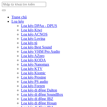
Trang chủ
Loa kéo
Loa kéo DPAu - DPUS
Loa kéo Kiwi
Loa kéo ACNOS
Loa kéo Lovina
Loa kéo tủ
Loa kéo Best Sound
Loa kéo VHM Pro Audio
Loa kéo AZpro
Loa kéo KODA
Loa kéo Nanomax
Loa kéo KTV
Loa kéo Kiomic
Loa kéo Prosing
Loa kéo PS audio
Loa kéo Forzen
Loa kéo di động Dalton
Loa kéo di động SoundBox
Loa kéo di động JBZ
Loa kéo di động Hosan