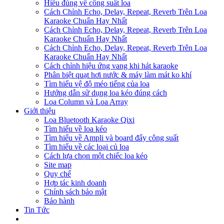
Hiểu đúng về công suất loa
Cách Chỉnh Echo, Delay, Repeat, Reverb Trên Loa
Karaoke Chuẩn Hay Nhất
Cách Chỉnh Echo, Delay, Repeat, Reverb Trên Loa
Karaoke Chuẩn Hay Nhất
Cách Chỉnh Echo, Delay, Repeat, Reverb Trên Loa
Karaoke Chuẩn Hay Nhất
Cách chỉnh hiệu ứng vang khi hát karaoke
Phân biệt quạt hơi nước & máy làm mát ko khí
Tìm hiểu vệ độ méo tiếng của loa
Hướng dẫn sử dụng loa kéo đúng cách
Loa Column và Loa Array
Giới thiệu
Loa Bluetooth Karaoke Qixi
Tìm hiểu về loa kéo
Tìm hiểu về Ampli và board đẩy công suất
Tìm hiểu về các loại củ loa
Cách lựa chọn một chiếc loa kéo
Site map
Quy chế
Hợp tác kinh doanh
Chính sách bảo mật
Bảo hành
Tin Tức