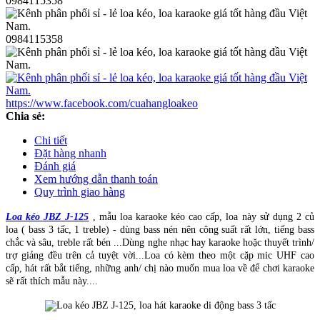
0984115358
0984115358
https://www.facebook.com/cuahangloakeo
Chia sẻ:
Chi tiết
Đặt hàng nhanh
Đánh giá
Xem hướng dẫn thanh toán
Quy trình giao hàng
Loa kéo JBZ J-125
, mẫu loa karaoke kéo cao cấp, loa này sử dụng 2 củ
loa ( bass 3 tấc, 1 treble) - dùng bass nén nên công suất rất lớn, tiếng bass
chắc và sâu, treble rất bén ...Dùng nghe nhạc hay karaoke hoặc thuyết trình/
trợ giảng đều trên cả tuyệt vời...Loa có kèm theo một cặp mic UHF cao
cấp, hát rất bắt tiếng, những anh/ chị nào muốn mua loa về để chơi karaoke
sẽ rất thích mẫu này....