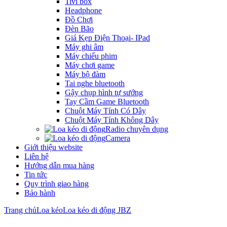
Tivi box
Headphone
Đồ Chơi
Đèn Bão
Giá Kẹp Điện Thoại- IPad
Máy ghi âm
Máy chiếu phim
Máy chơi game
Máy bộ đàm
Tai nghe bluetooth
Gậy chụp hình tự sướng
Tay Cầm Game Bluetooth
Chuột Máy Tính Có Dây
Chuột Máy Tính Không Dây
Radio chuyên dụng
Camera
Giới thiệu website
Liên hệ
Hướng dẫn mua hàng
Tin tức
Quy trình giao hàng
Bảo hành
Trang chủ
Loa kéo
Loa kéo di động JBZ