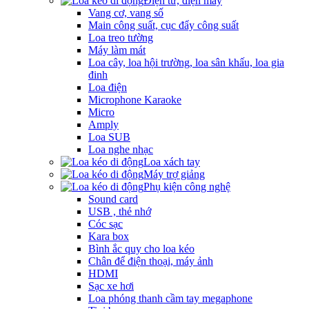
Điện tử, điện máy
Vang cơ, vang số
Main công suất, cục đẩy công suất
Loa treo tường
Máy làm mát
Loa cây, loa hội trường, loa sân khấu, loa gia
đinh
Loa điện
Microphone Karaoke
Micro
Amply
Loa SUB
Loa nghe nhạc
Loa xách tay
Máy trợ giảng
Phụ kiện công nghệ
Sound card
USB , thẻ nhớ
Cóc sạc
Kara box
Bình ắc quy cho loa kéo
Chân để điện thoại, máy ảnh
HDMI
Sạc xe hơi
Loa phóng thanh cầm tay megaphone