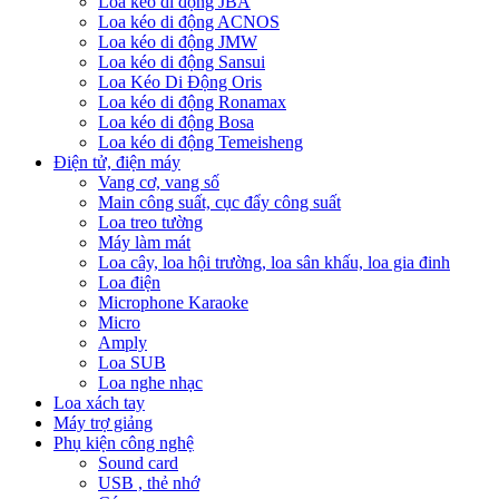
Loa kéo di động JBA
Loa kéo di động ACNOS
Loa kéo di động JMW
Loa kéo di động Sansui
Loa Kéo Di Động Oris
Loa kéo di động Ronamax
Loa kéo di động Bosa
Loa kéo di động Temeisheng
Điện tử, điện máy
Vang cơ, vang số
Main công suất, cục đẩy công suất
Loa treo tường
Máy làm mát
Loa cây, loa hội trường, loa sân khấu, loa gia đinh
Loa điện
Microphone Karaoke
Micro
Amply
Loa SUB
Loa nghe nhạc
Loa xách tay
Máy trợ giảng
Phụ kiện công nghệ
Sound card
USB , thẻ nhớ