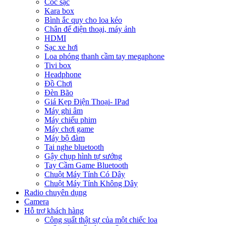
Cóc sạc
Kara box
Bình ắc quy cho loa kéo
Chân để điện thoại, máy ảnh
HDMI
Sạc xe hơi
Loa phóng thanh cầm tay megaphone
Tivi box
Headphone
Đồ Chơi
Đèn Bão
Giá Kẹp Điện Thoại- IPad
Máy ghi âm
Máy chiếu phim
Máy chơi game
Máy bộ đàm
Tai nghe bluetooth
Gậy chụp hình tự sướng
Tay Cầm Game Bluetooth
Chuột Máy Tính Có Dây
Chuột Máy Tính Không Dây
Radio chuyên dụng
Camera
Hỗ trợ khách hàng
Công suất thật sự của một chiếc loa