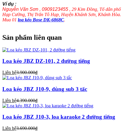
Ví dụ :
Nguyễn Văn Sơn , 0909123455 ,
29 Kim Đồng, Tổ dân phố
Hạp Cường, Thị Trấn Tô Hạp, Huyện Khánh Sơn, Khánh Hòa.
Mua 01
loa kéo Bose DK-6868C
.
Sản phẩm liên quan
Loa kéo JBZ DZ-101, 2 đường tiếng
Liên hệ
3.900.000₫
Loa kéo JBZ J10-9, dùng sub 3 tấc
Liên hệ
4.390.000₫
Loa kéo JBZ J10-3, loa karaoke 2 đường tiếng
Liên hệ
3.690.000₫