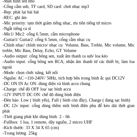
-Màn hình led nhỏ
-Cổng cắm usb, TF card, SD card: chơi nhạc mp3
-Rep: phát lại bài hát
-REC: ghi âm
-Mic priority: tạm thời giảm tiếng nhạc, ưu tiên tiếng từ micro
-Ngắt tiếng ca sĩ
-Mic1/ Mic2: cổng 6.5mm, cắm microphone
-Guitar1/ Guitar2: cổng 6.5mm, cổng cắm nhạc cụ
-Chỉnh nhạc/ chỉnh micro/ nhạc cụ: Volume, Bass, Treble, Mic volume, Mic
treble, Mic Bass, Delay, Echo, GT Volume
-Audio output: cổng bông sen, xuất âm thanh ra sub/ loa kéo
-Audio input: cổng bông sen RCA, nhận âm thanh từ các thiết bị, làm loa
ngoài
-Mode: chọn chức năng, kết nối
-Nguồn: AC ~110-240V/ 50Hz, tích hợp bên trong bình ắc qui DC12V
-DC ON IN Ac ON: dùng điện và bình accu chung
-Charge: chế độ OFF loa/ sạc bình accu
-12V INPUT DC ON: chế độ dùng bình điện
-Đèn báo: Low ( bình yếu), Full ( bình còn đầy), Charge ( đang sạc bình)
-DC 12v input: cổng dùng thêm một bình điện phụ để kéo dài thời gian
phát
-Thời giang phát khi dùng bình: 2 - 6h
-Fullbox: 1 loa, 1 remote, dây nguồn, 2 micro UHF
-Kích thước: 33 X 34 X 65 (cm)
-Trọng lượng: 25kg