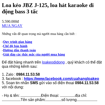
Loa kéo JBZ J-125, loa hát karaoke di
động bass 3 tấc
5.590.000đ
MUA NGAY
Những vấn đề quan trọng mà người mua hàng cần biết :
-
Quy trình giao hàng
-
Chế độ bảo hành
-
Hướng dẫn thanh toán
-
Giải đáp các thắc mắc của người mua hàng
Để đặt hàng nhanh trên
loakeodidong
, quý khách có thể đặt
qua những kênh sau:
1. Zalo :
0984.11.53.58
3. facebook :
https://www.facebook.com/cuahangloakeo
5. Soạn tin nhắn
SMS
gửi vào số điện thoại
0984.11.53.58
với nội dung:
- Họ & tên: ......................Điện thoại: ................địa chỉ:
....................Tên sản phẩm:.................số lượng......................