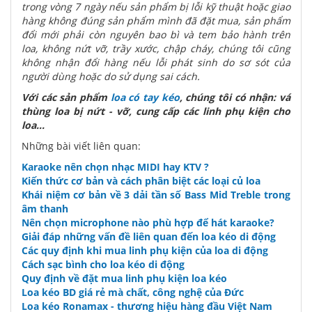
trong vòng 7 ngày nếu sản phẩm bị lỗi kỹ thuật hoặc giao
hàng không đúng sản phẩm mình đã đặt mua, sản phẩm
đổi mới phải còn nguyên bao bì và tem bảo hành trên
loa, không nứt vỡ, trầy xước, chập cháy, chúng tôi cũng
không nhận đổi hàng nếu lỗi phát sinh do sơ sót của
người dùng hoặc do sử dụng sai cách.
Với các sản phẩm
loa có tay kéo
, chúng tôi có nhận: vá
thùng loa bị nứt - vỡ, cung cấp các linh phụ kiện cho
loa...
Những bài viết liên quan:
Karaoke nên chọn nhạc MIDI hay KTV ?
Kiến thức cơ bản và cách phân biệt các loại củ loa
Khái niệm cơ bản về 3 dải tần số Bass Mid Treble trong
âm thanh
Nên chọn microphone nào phù hợp để hát karaoke?
Giải đáp những vấn đề liên quan đến loa kéo di động
Các quy định khi mua linh phụ kiện của loa di động
Cách sạc bình cho loa kéo di động
Quy định về đặt mua linh phụ kiện loa kéo
Loa kéo BD giá rẻ mà chất, công nghệ của Đức
Loa kéo Ronamax - thương hiệu hàng đầu Việt Nam