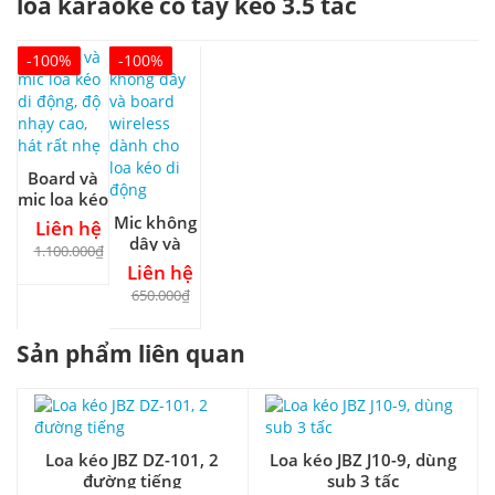
loa karaoke có tay kéo 3.5 tấc
-100%
-100%
Board và
mic loa kéo
di động, độ
Mic không
Liên hệ
nhạy cao,
dây và
1.100.000₫
hát rất
board
Liên hệ
nhẹ
wireless
650.000₫
dành cho
loa kéo di
Sản phẩm liên quan
động
Loa kéo JBZ DZ-101, 2
Loa kéo JBZ J10-9, dùng
đường tiếng
sub 3 tấc