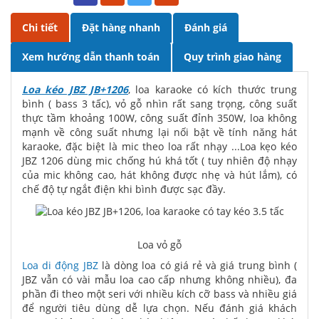
Chi tiết
Đặt hàng nhanh
Đánh giá
Xem hướng dẫn thanh toán
Quy trình giao hàng
Loa kéo JBZ JB+1206
, loa karaoke có kích thước trung
bình ( bass 3 tấc), vỏ gỗ nhìn rất sang trọng, công suất
thực tầm khoảng 100W, công suất đỉnh 350W, loa không
mạnh về công suất nhưng lại nối bật về tính năng hát
karaoke, đặc biệt là mic theo loa rất nhạy ...Loa kẹo kéo
JBZ 1206 dùng mic chống hú khá tốt ( tuy nhiên độ nhạy
của mic không cao, hát không được nhẹ và hút lắm), có
chế độ tự ngắt điện khi bình được sạc đầy.
Loa vỏ gỗ
Loa di động JBZ
là dòng loa có giá rẻ và giá trung bình (
JBZ vẫn có vài mẫu loa cao cấp nhưng không nhiều), đa
phần đi theo một seri với nhiều kích cỡ bass và nhiều giá
để người tiêu dùng dễ lựa chọn. Nếu đánh giá khách