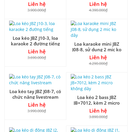
Liên hệ
Liên hệ
3.900.000₫
4.390.000₫
Loa kéo JBZ J10-3, loa
karaoke 2 đường tiếng
Loa karaoke mini JBZ
J08-8, sử dụng 2 mic ko
Liên hệ
dây
Liên hệ
3.690.000₫
4.290.000₫
Loa kéo tay JBZ J08-7, có
chức năng livestream
Loa kéo 2 bass JBZ
JB+7012, kèm 2 micro
Liên hệ
không dây
Liên hệ
3.990.000₫
3.890.000₫