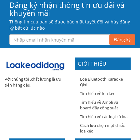
Đăng ký nhận thông tin ưu đãi và
khuyến mãi
Thông tin của bạn sẽ được bảo mật tuyệt đối và hủy đăng
ký bất cứ lúc nào
Đăng ký
GIỚI THIỆU
Loa Bluetooth Karaoke
Với chúng tôi ,chất lượng là ưu
Qixi
tiên hàng đầu.
Tìm hiểu về loa kéo
Tìm hiểu về Ampli và
board đẩy công suất
Tìm hiểu về các loại củ loa
Cách lựa chọn một chiếc
loa kéo