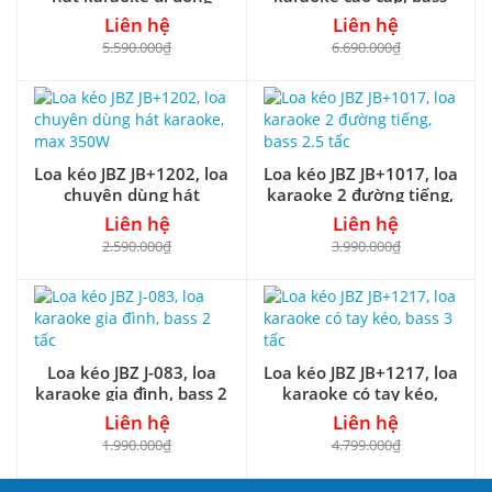
bass 3 tấc
cỡ 4 tấc
Liên hệ
Liên hệ
5.590.000₫
6.690.000₫
Loa kéo JBZ JB+1202, loa
Loa kéo JBZ JB+1017, loa
chuyên dùng hát
karaoke 2 đường tiếng,
karaoke, max 350W
bass 2.5 tấc
Liên hệ
Liên hệ
2.590.000₫
3.990.000₫
Loa kéo JBZ J-083, loa
Loa kéo JBZ JB+1217, loa
karaoke gia đình, bass 2
karaoke có tay kéo,
tấc
bass 3 tấc
Liên hệ
Liên hệ
1.990.000₫
4.799.000₫