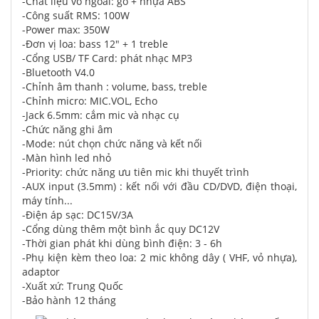
-Chất liệu vỏ ngoài: gỗ + nhựa ABS
-Công suất RMS: 100W
-Power max: 350W
-Đơn vị loa: bass 12" + 1 treble
-Cổng USB/ TF Card: phát nhạc MP3
-Bluetooth V4.0
-Chỉnh âm thanh : volume, bass, treble
-Chỉnh micro: MIC.VOL, Echo
-Jack 6.5mm: cắm mic và nhạc cụ
-Chức năng ghi âm
-Mode: nút chọn chức năng và kết nối
-Màn hình led nhỏ
-Priority: chức năng ưu tiên mic khi thuyết trình
-AUX input (3.5mm) : kết nối với đầu CD/DVD, điện thoại,
máy tính...
-Điện áp sạc: DC15V/3A
-Cổng dùng thêm một bình ắc quy DC12V
-Thời gian phát khi dùng bình điện: 3 - 6h
-Phụ kiện kèm theo loa: 2 mic không dây ( VHF, vỏ nhựa),
adaptor
-Xuất xứ: Trung Quốc
-Bảo hành 12 tháng