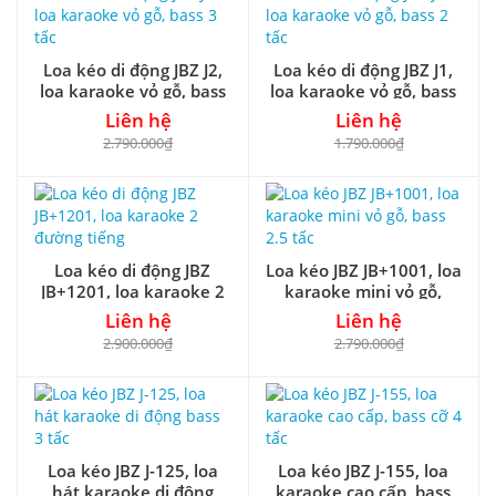
Loa kéo di động JBZ J2,
Loa kéo di động JBZ J1,
loa karaoke vỏ gỗ, bass
loa karaoke vỏ gỗ, bass
3 tấc
2 tấc
Liên hệ
Liên hệ
2.790.000₫
1.790.000₫
Loa kéo di động JBZ
Loa kéo JBZ JB+1001, loa
JB+1201, loa karaoke 2
karaoke mini vỏ gỗ,
đường tiếng
bass 2.5 tấc
Liên hệ
Liên hệ
2.900.000₫
2.790.000₫
Loa kéo JBZ J-125, loa
Loa kéo JBZ J-155, loa
hát karaoke di động
karaoke cao cấp, bass