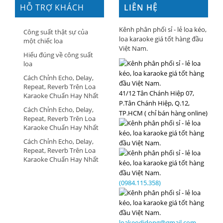
HỖ TRỢ KHÁCH
LIÊN HỆ
HÀNG
Kênh phân phối sỉ - lẻ loa kéo,
Công suất thật sự của
loa karaoke giá tốt hàng đầu
một chiếc loa
Việt Nam.
Hiểu đúng về công suất
loa
Cách Chỉnh Echo, Delay,
Repeat, Reverb Trên Loa
41/12 Tân Chánh Hiệp 07,
Karaoke Chuẩn Hay Nhất
P.Tân Chánh Hiệp, Q.12,
Cách Chỉnh Echo, Delay,
TP.HCM ( chỉ bán hàng online)
Repeat, Reverb Trên Loa
Karaoke Chuẩn Hay Nhất
Cách Chỉnh Echo, Delay,
Repeat, Reverb Trên Loa
Karaoke Chuẩn Hay Nhất
(0984.115.358)
loakeodidong@gmail.com