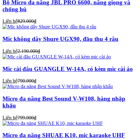
Bộ Micro đa năng JBL PRO 6600, nâng giọng và
chống hú
Liên hệ
829.000₫
Mic không dây Shure UGX90, đầu thu 4 râu
Liên hệ
2.190.000₫
Mic cài đâu GUANGLE W-14A, có kèm mic cài áo
Liên hệ
790.000₫
Micro đa năng Best Sound V-W108, hàng nhập
khẩu
Liên hệ
799.000₫
Micro đa năng SHUAE K10, mic karaoke UHF