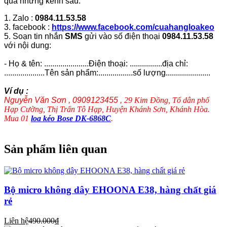
qua những kênh sau:
1. Zalo :
0984.11.53.58
3. facebook :
https://www.facebook.com/cuahangloakeo
5. Soạn tin nhắn
SMS
gửi vào số điện thoại
0984.11.53.58
với nội dung:
- Họ & tên: ......................Điện thoại: ................địa chỉ:
....................Tên sản phẩm:.................số lượng......................
Ví dụ :
Nguyễn Văn Sơn , 0909123455 ,
29 Kim Đồng, Tổ dân phố
Hạp Cường, Thị Trấn Tô Hạp, Huyện Khánh Sơn, Khánh Hòa.
Mua 01
loa kéo Bose DK-6868C
.
Sản phẩm liên quan
Bộ micro không dây EHOONA E38, hàng chất giá
rẻ
Liên hệ
490.000₫