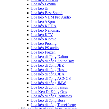
Loa kéo Lovina
Loa kéo tủ
Loa kéo Best Sound
Loa kéo VHM Pro Audio
Loa kéo AZpro
Loa kéo KODA
Loa kéo Nanomax
Loa kéo KTV
Loa kéo Kiomic
Loa kéo Prosing
Loa kéo PS audio
Loa kéo Forzen
Loa kéo di động Dalton
Loa kéo di động SoundBox
Loa kéo di động JBZ
Loa kéo di động Hosan
Loa kéo di động JBA
Loa kéo di động ACNOS
Loa kéo di động JMW
Loa kéo di động Sansui
Loa Kéo Di Động Oris
Loa kéo di động Ronamax
Loa kéo di động Bosa
Loa kéo di động Temeisheng