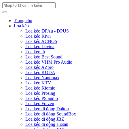
Trang chủ
Loa kéo
Loa kéo DPAu - DPUS
Loa kéo Kiwi
Loa kéo ACNOS
Loa kéo Lovina
Loa kéo tủ
Loa kéo Best Sound
Loa kéo VHM Pro Audio
Loa kéo AZpro
Loa kéo KODA
Loa kéo Nanomax
Loa kéo KTV
Loa kéo Kiomic
Loa kéo Prosing
Loa kéo PS audio
Loa kéo Forzen
Loa kéo di động Dalton
Loa kéo di động SoundBox
Loa kéo di động JBZ
Loa kéo di động Hosan