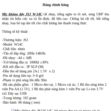
Hàng chính hãng
Mic không dây JSJ W-14C
rất nhạy, tiếng nghe to rõ nét, sóng UHF thu
nhận tín hiệu cực xa và ổn định, độ bền cao. Chống hú rất tốt, bắt tiếng
nhạy, loại bỏ tạp âm tốt cho chất lượng âm thanh trung thực.
Thông số kỹ thuật:
-Thương hiệu: JSJ
-Model: W14C
-Chất liệu: nhựa
-Tần số đáp ứng: 20Hz-14KHz
-Độ nhạy: -44 ± 3dB
-Trở kháng đầu ra: 1000Ω ±30%
-Kết nối đầu ra:: 3P XLP (M)
-Đầu thu sử dụng pin 2A ( 1.5V x 2)
-Pin sử dụng liên tục 3~6 giờ
-Phạm vi phủ sóng lên đến 30m
-Bộ sản phẩm gồm : 1 Micro đeo tai, 1 Micro cài áo, 1 Bộ thu sóng kèm 2
viên Pin AA (1.5V), 1 Bộ thu phát sóng kèm 1 viên Pin sạc Li-ion 3.7V
và1 Dây sạc USB
-Trọng lượng: 165 gram
-Bảo hành: 06 tháng ( tem)