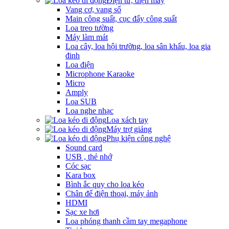
Điện tử, điện máy
Vang cơ, vang số
Main công suất, cục đẩy công suất
Loa treo tường
Máy làm mát
Loa cây, loa hội trường, loa sân khấu, loa gia
đinh
Loa điện
Microphone Karaoke
Micro
Amply
Loa SUB
Loa nghe nhạc
Loa xách tay
Máy trợ giảng
Phụ kiện công nghệ
Sound card
USB , thẻ nhớ
Cóc sạc
Kara box
Bình ắc quy cho loa kéo
Chân để điện thoại, máy ảnh
HDMI
Sạc xe hơi
Loa phóng thanh cầm tay megaphone