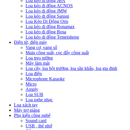
Loa kéo di động JBA
Loa kéo di động ACNOS
Loa kéo di động JMW
Loa kéo di động Sansui
Loa Kéo Di Động Oris
Loa kéo di động Ronamax
Loa kéo di động Bosa
Loa kéo di động Temeisheng
Điện tử, điện máy
Vang cơ, vang số
Main công suất, cục đẩy công suất
Loa treo tường
Máy làm mát
Loa cây, loa hội trường, loa sân khấu, loa gia đinh
Loa điện
Microphone Karaoke
Micro
Amply
Loa SUB
Loa nghe nhạc
Loa xách tay
Máy trợ giảng
Phụ kiện công nghệ
Sound card
USB , thẻ nhớ