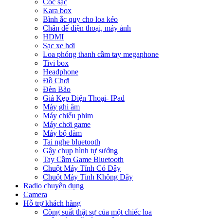
Cóc sạc
Kara box
Bình ắc quy cho loa kéo
Chân để điện thoại, máy ảnh
HDMI
Sạc xe hơi
Loa phóng thanh cầm tay megaphone
Tivi box
Headphone
Đồ Chơi
Đèn Bão
Giá Kẹp Điện Thoại- IPad
Máy ghi âm
Máy chiếu phim
Máy chơi game
Máy bộ đàm
Tai nghe bluetooth
Gậy chụp hình tự sướng
Tay Cầm Game Bluetooth
Chuột Máy Tính Có Dây
Chuột Máy Tính Không Dây
Radio chuyên dụng
Camera
Hỗ trợ khách hàng
Công suất thật sự của một chiếc loa