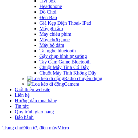
Tivi box
Headphone
Đồ Chơi
Đèn Bão
Giá Kẹp Điện Thoại- IPad
Máy ghi âm
Máy chiếu phim
Máy chơi game
Máy bộ đàm
Tai nghe bluetooth
Gậy chụp hình tự sướng
Tay Cầm Game Bluetooth
Chuột Máy Tính Có Dây
Chuột Máy Tính Không Dây
Radio chuyên dụng
Camera
Giới thiệu website
Liên hệ
Hướng dẫn mua hàng
Tin tức
Quy trình giao hàng
Bảo hành
Trang chủ
Điện tử, điện máy
Micro