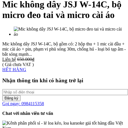
Mic không dây JSJ W-14C, bộ
micro đeo tai và micro cài áo
Mic không dây JSJ W-14C, bộ gồm có: 2 hộp thu + 1 mic cài đầu +
mic cài áo + pin, phạm vi phủ sóng 30m, chống hú - loại bỏ tạp âm -
bắt sóng mạnh...
Liên hệ
650.000₫
( Giá chưa VAT )
HẾT HÀNG
Nhận thông tin khi có hàng trở lại
Đăng ký
Gọi ngay: 0984115358
Chat với nhân viên tư vấn