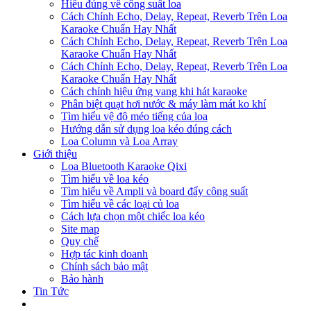
Hiểu đúng về công suất loa
Cách Chỉnh Echo, Delay, Repeat, Reverb Trên Loa
Karaoke Chuẩn Hay Nhất
Cách Chỉnh Echo, Delay, Repeat, Reverb Trên Loa
Karaoke Chuẩn Hay Nhất
Cách Chỉnh Echo, Delay, Repeat, Reverb Trên Loa
Karaoke Chuẩn Hay Nhất
Cách chỉnh hiệu ứng vang khi hát karaoke
Phân biệt quạt hơi nước & máy làm mát ko khí
Tìm hiểu vệ độ méo tiếng của loa
Hướng dẫn sử dụng loa kéo đúng cách
Loa Column và Loa Array
Giới thiệu
Loa Bluetooth Karaoke Qixi
Tìm hiểu về loa kéo
Tìm hiểu về Ampli và board đẩy công suất
Tìm hiểu về các loại củ loa
Cách lựa chọn một chiếc loa kéo
Site map
Quy chế
Hợp tác kinh doanh
Chính sách bảo mật
Bảo hành
Tin Tức