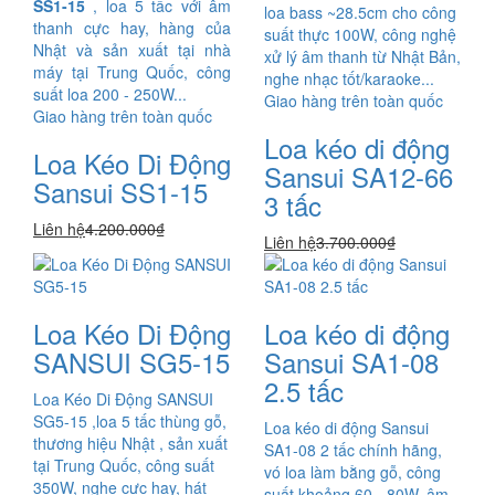
SS1-15
, loa 5 tấc với âm
loa bass ~28.5cm cho công
thanh cực hay, hàng của
suất thực 100W, công nghệ
Nhật và sản xuất tại nhà
xử lý âm thanh từ Nhật Bản,
máy tại Trung Quốc, công
nghe nhạc tốt/karaoke...
suất loa 200 - 250W...
Giao hàng trên toàn quốc
Giao hàng trên toàn quốc
Loa kéo di động
Loa Kéo Di Động
Sansui SA12-66
Sansui SS1-15
3 tấc
Liên hệ
4.200.000₫
Liên hệ
3.700.000₫
Loa Kéo Di Động
Loa kéo di động
SANSUI SG5-15
Sansui SA1-08
2.5 tấc
Loa Kéo Di Động SANSUI
SG5-15 ,loa 5 tấc thùng gỗ,
Loa kéo di động Sansui
thương hiệu Nhật , sản xuất
SA1-08 2 tấc chính hãng,
tại Trung Quốc, công suất
vó loa làm bằng gỗ, công
350W, nghe cực hay, hát
suất khoảng 60 - 80W, âm