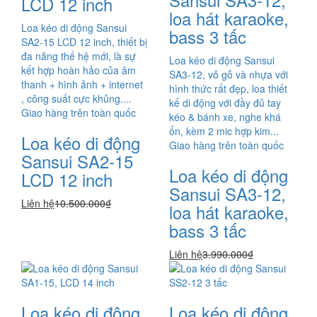
LCD 12 inch
loa hát karaoke,
Loa kéo di động Sansui
bass 3 tấc
SA2-15 LCD 12 inch, thiết bị
đa năng thế hệ mới, là sự
Loa kéo di động Sansui
kết hợp hoàn hảo của âm
SA3-12, vỏ gỗ và nhựa với
thanh + hình ảnh + internet
hình thức rất đẹp, loa thiết
, công suất cực khủng....
kế di động với đầy đủ tay
Giao hàng trên toàn quốc
kéo & bánh xe, nghe khá
ổn, kèm 2 mic hợp kim...
Loa kéo di động
Giao hàng trên toàn quốc
Sansui SA2-15
Loa kéo di động
LCD 12 inch
Sansui SA3-12,
Liên hệ
10.500.000₫
loa hát karaoke,
bass 3 tấc
Liên hệ
3.990.000₫
Loa kéo di động
Loa kéo di động