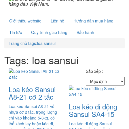
Giới thiệu website
Liên hệ
Hướng dẫn mua hàng
Tin tức
Quy trình giao hàng
Bảo hành
Trang chủ
Tags:loa sansui
Tags: loa sansui
Sắp xếp :
Loa kéo Sansui
A8-21 cỡ 2 tấc
Loa kéo di động
Loa kéo Sansui A8-21 vỏ
Sansui SA4-15
nhựa cỡ 2 tấc, trọng lượng
chỉ vào khoảng 5-6kg, có
thể xách tay hoặc kéo đi,
Loa kéo di động Sansui