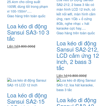
25.4cm cho công suất
SA2-212, 2 bass 3 tấc có
100W, dùng tốt trong phạm
màn hình LCD 12 inch, có
vi 100-150m².....
kết nối wifi, màn hình cảm
Giao hàng trên toàn quốc
ứng, ram 1Gb + ổ cứng
8Gb, nghe nhạc + hát
Loa kéo di động
karaoke cực hay.....
Sansui SA3-10 3
Giao hàng trên toàn quốc
tấc
Loa kéo di động
Liên hệ
3.800.000₫
Sansui SA2-212,
LCD cảm ứng 12
inch, 2 bass 3
tấc
Liên hệ
10.800.000₫
Loa kéo di động
Loa kéo di động
Sansui SA2-15
Sansui SA3-12,