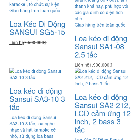
karaoke , tổ chức sự kiện.
thanh khá hay, phù hợp với
Giao hàng trên toàn quốc
các gia đình có diện tích
nhỏ.
Loa Kéo Di Động
Giao hàng trên toàn quốc
SANSUI SG5-15
Loa kéo di động
Liên hệ
7.500.000₫
Sansui SA1-08
2.5 tấc
Liên hệ
1.900.000₫
Loa kéo di động
Loa kéo di động
Sansui SA3-10 3
Sansui SA2-212,
tấc
LCD cảm ứng 12
Loa kéo di động Sansui
inch, 2 bass 3
SA3-10 3 tấc, loa nghe
tấc
nhạc và hát karaoke cỡ
nhỏ, sử dụng loa bass
Loa Kéo Di Động Sansui