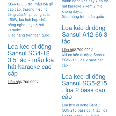
thanh nghe khá hay + hỗ trợ
SG4-12 3.5 tấc, mẫu loa gỗ
hát karaoke + kèm 2 mic
cao cấp, thương hiệu nối
không dây...
tiếng của Nhật, công suất
Giao hàng trên toàn quốc
150W, loa tích hợp chức
năng nghe nhạc & hát
Loa kéo di động
karaoke...
Sansui A12-66 3
Giao hàng trên toàn quốc
tấc
Loa kéo di động
Liên hệ
2.700.000₫
Sansui SG4-12
3.5 tấc - mẫu loa
hát karaoke cao
cấp
Loa kéo di động
Sansui SG5-215
Liên hệ
6.700.000₫
, loa 2 bass cao
cấp
Loa kéo di động Sansui
SG5-215 bass đôi 4 tấc, loa
khủng - công nghệ âm