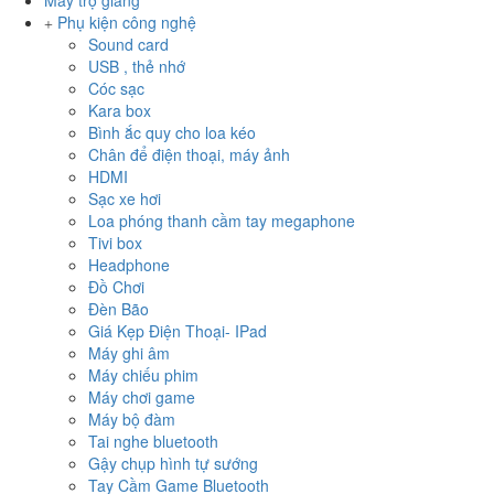
Máy trợ giảng
Phụ kiện công nghệ
Sound card
USB , thẻ nhớ
Cóc sạc
Kara box
Bình ắc quy cho loa kéo
Chân để điện thoại, máy ảnh
HDMI
Sạc xe hơi
Loa phóng thanh cầm tay megaphone
Tivi box
Headphone
Đồ Chơi
Đèn Bão
Giá Kẹp Điện Thoại- IPad
Máy ghi âm
Máy chiếu phim
Máy chơi game
Máy bộ đàm
Tai nghe bluetooth
Gậy chụp hình tự sướng
Tay Cầm Game Bluetooth