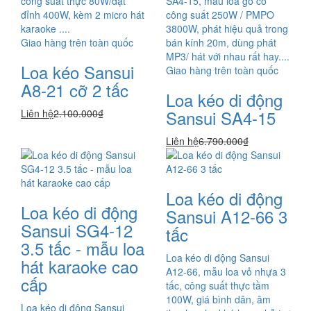
công suất thực 80W/đạt
SA4-15, mẫu loa gỗ có
đỉnh 400W, kèm 2 micro hát
công suất 250W / PMPO
karaoke ....
3800W, phát hiệu quả trong
Giao hàng trên toàn quốc
bán kính 20m, dùng phát
MP3/ hát với nhau rất hay....
Loa kéo Sansui
Giao hàng trên toàn quốc
A8-21 cỡ 2 tấc
Loa kéo di động
Sansui SA4-15
Liên hệ
2.100.000₫
Liên hệ
6.790.000₫
Loa kéo di động
Loa kéo di động
Sansui A12-66 3
Sansui SG4-12
tấc
3.5 tấc - mẫu loa
Loa kéo di động Sansui
hát karaoke cao
A12-66, mẫu loa vỏ nhựa 3
cấp
tấc, công suất thực tầm
100W, giá bình dân, âm
Loa kéo di động Sansui