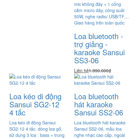
mic không đây + 1 cổng
cắm micro dây, công suất
50W, nghe radio/ USB/TF....
Giao hàng trên toàn quốc
Loa bluetooth -
trợ giảng -
karaoke Sansui
SS3-06
Liên hệ
1.990.000₫
Loa kéo di động
Loa bluetooth
Sansui SG2-12
hát karaoke
4 tấc
Sansui SS2-06
Loa kéo di động Sansui
Loa bluetooth hát karaoke
SG2-12 4 tấc, dòng loa gỗ,
Sansui SS2-06, mẫu loa
sử dụng 3 loa : bass + trung
nghe nhạc cao cấp, ngoài