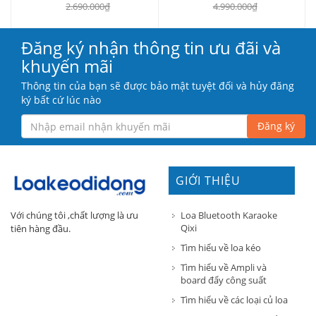
2.690.000₫
4.990.000₫
Đăng ký nhận thông tin ưu đãi và
khuyến mãi
Thông tin của bạn sẽ được bảo mật tuyệt đối và hủy đăng
ký bất cứ lúc nào
Đăng ký
GIỚI THIỆU
Loa Bluetooth Karaoke
Với chúng tôi ,chất lượng là ưu
Qixi
tiên hàng đầu.
Tìm hiểu về loa kéo
Tìm hiểu về Ampli và
board đẩy công suất
Tìm hiểu về các loại củ loa