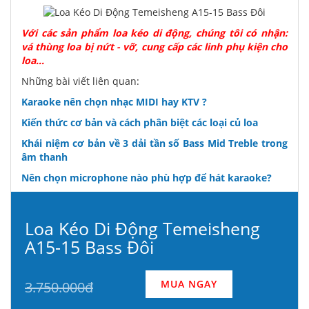
Với các sản phẩm loa kéo di động, chúng tôi có nhận:
vá thùng loa bị nứt - vỡ, cung cấp các linh phụ kiện cho
loa...
Những bài viết liên quan:
Karaoke nên chọn nhạc MIDI hay KTV ?
Kiến thức cơ bản và cách phân biệt các loại củ loa
Khái niệm cơ bản về 3 dải tần số Bass Mid Treble trong
âm thanh
Nên chọn microphone nào phù hợp để hát karaoke?
Loa Kéo Di Động Temeisheng
A15-15 Bass Đôi
MUA NGAY
3.750.000đ