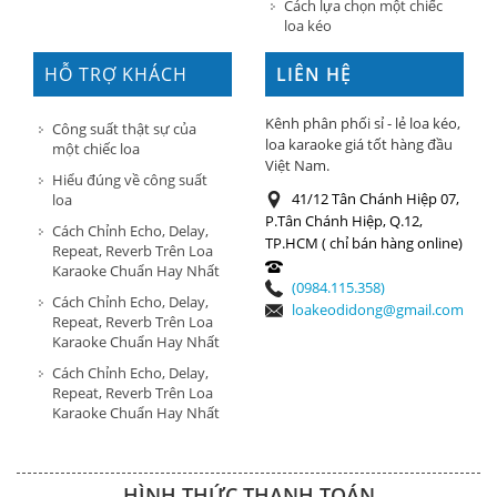
Cách lựa chọn một chiếc
loa kéo
HỖ TRỢ KHÁCH
LIÊN HỆ
HÀNG
Kênh phân phối sỉ - lẻ loa kéo,
Công suất thật sự của
loa karaoke giá tốt hàng đầu
một chiếc loa
Việt Nam.
Hiểu đúng về công suất
41/12 Tân Chánh Hiệp 07,
loa
P.Tân Chánh Hiệp, Q.12,
Cách Chỉnh Echo, Delay,
TP.HCM ( chỉ bán hàng online)
Repeat, Reverb Trên Loa
Karaoke Chuẩn Hay Nhất
(0984.115.358)
Cách Chỉnh Echo, Delay,
loakeodidong@gmail.com
Repeat, Reverb Trên Loa
Karaoke Chuẩn Hay Nhất
Cách Chỉnh Echo, Delay,
Repeat, Reverb Trên Loa
Karaoke Chuẩn Hay Nhất
HÌNH THỨC THANH TOÁN