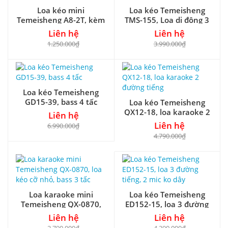
Loa kéo mini
Loa kéo Temeisheng
Temeisheng A8-2T, kèm
TMS-155, Loa di động 3
01 mic VHF
đường tiếng
Liên hệ
Liên hệ
1.250.000₫
3.990.000₫
Loa kéo Temeisheng
GD15-39, bass 4 tấc
Loa kéo Temeisheng
QX12-18, loa karaoke 2
Liên hệ
đường tiếng
Liên hệ
6.990.000₫
4.790.000₫
Loa karaoke mini
Loa kéo Temeisheng
Temeisheng QX-0870,
ED152-15, loa 3 đường
loa kéo cỡ nhỏ, bass 3
tiếng, 2 mic ko dây
Liên hệ
Liên hệ
tấc