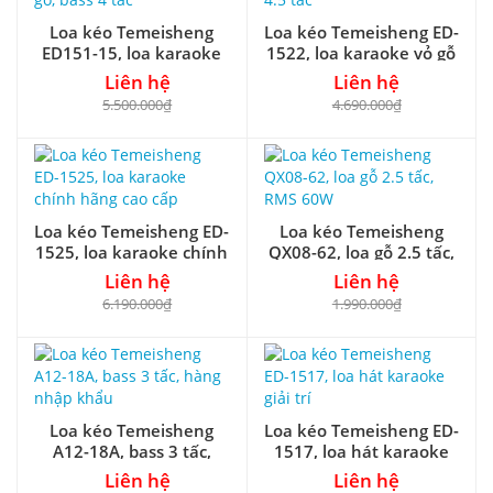
Loa kéo Temeisheng
Loa kéo Temeisheng ED-
ED151-15, loa karaoke
1522, loa karaoke vỏ gỗ
vỏ gỗ, bass 4 tấc
4.5 tấc
Liên hệ
Liên hệ
5.500.000₫
4.690.000₫
Loa kéo Temeisheng ED-
Loa kéo Temeisheng
1525, loa karaoke chính
QX08-62, loa gỗ 2.5 tấc,
hãng cao cấp
RMS 60W
Liên hệ
Liên hệ
6.190.000₫
1.990.000₫
Loa kéo Temeisheng
Loa kéo Temeisheng ED-
A12-18A, bass 3 tấc,
1517, loa hát karaoke
hàng nhập khẩu
giải trí
Liên hệ
Liên hệ