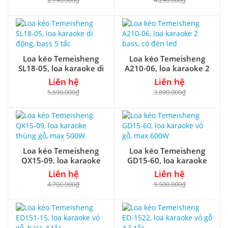
2.790.000₫
4.290.000₫
Loa kéo Temeisheng
Loa kéo Temeisheng
SL18-05, loa karaoke di
A210-06, loa karaoke 2
động, bass 5 tấc
bass, có đèn led
Liên hệ
Liên hệ
5.690.000₫
3.890.000₫
Loa kéo Temeisheng
Loa kéo Temeisheng
QX15-09, loa karaoke
GD15-60, loa karaoke
thùng gỗ, max 500W
vỏ gỗ, max 600W
Liên hệ
Liên hệ
4.700.000₫
5.500.000₫