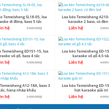
o Temeisheng SL18-05, loa
Loa kéo Temeisheng A210-
aoke di động, bass 5 tấc
karaoke 2 bass, có đèn
ên hệ
Liên hệ
5.690.000₫
3.890
o Temeisheng ED151-15, loa
Loa kéo Temeisheng ED-15
raoke vỏ gỗ, bass 4 tấc
karaoke vỏ gỗ 4.5 tấ
ên hệ
Liên hệ
5.500.000₫
4.690
 Temeisheng A12-18A, bass 3
Loa kéo Temeisheng ED-15
tấc, hàng nhập khẩu
hát karaoke giải trí
ên hệ
Liên hệ
2.690.000₫
4.990