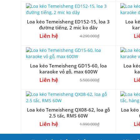
Loa kéo Temeisheng ED152-15, loa 3
Loa ké
đường tiếng, 2 mic ko dây
kar
Liên hệ
Li
4.290.000₫
Loa kéo Temeisheng GD15-60, loa
Loa ké
karaoke vỏ gỗ, max 600W
ka
Liên hệ
Li
5.500.000₫
Loa kéo Temeisheng QX08-62, loa gỗ
Loa kéo
2.5 tấc, RMS 60W
Liên hệ
Li
1.990.000₫