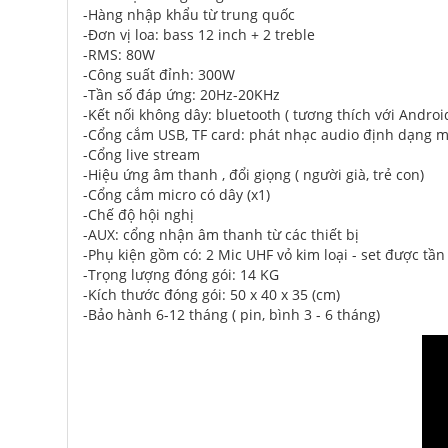
-Hàng nhập khẩu từ trung quốc
-Đơn vị loa: bass 12 inch + 2 treble
-RMS: 80W
-Công suất đỉnh: 300W
-Tần số đáp ứng: 20Hz-20KHz
-Kết nối không dây: bluetooth ( tương thích với Android
-Cổng cắm USB, TF card: phát nhạc audio định dạng 
-Cổng live stream
-Hiệu ứng âm thanh , đổi giọng ( người già, trẻ con)
-Cổng cắm micro có dây (x1)
-Chế độ hội nghị
-AUX: cổng nhận âm thanh từ các thiết bị
-Phụ kiện gồm có: 2 Mic UHF vỏ kim loại - set được tần
-Trọng lượng đóng gói: 14 KG
-Kích thước đóng gói: 50 x 40 x 35 (cm)
-Bảo hành 6-12 tháng ( pin, bình 3 - 6 tháng)