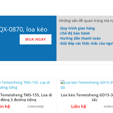
Những vấn đề quan trọng mà ng
QX-0870, loa kéo
-
Quy trình giao hàng
-
Chế độ bảo hành
-
Hướng dẫn thanh toán
MUA NGAY
-
Giải đáp các thắc mắc của ng
 Temeisheng TMS-155, Loa di
Loa kéo Temeisheng GD15-39
động 3 đường tiếng
tấc
ên hệ
Liên hệ
3.990.000₫
6.990