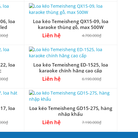
06, loa
Loa kéo Temeisheng QX15-09, loa
 led
karaoke thùng gỗ, max 500W
Liên hệ
.000₫
4.700.000₫
22, loa
Loa kéo Temeisheng ED-1525, loa
c
karaoke chính hãng cao cấp
Liên hệ
.000₫
6.190.000₫
17, loa
Loa kéo Temeisheng GD15-27S, hàng
nhập khẩu
Liên hệ
.000₫
7.190.000₫