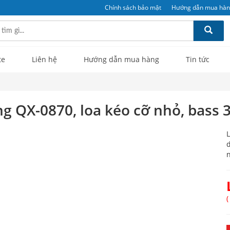
Chính sách bảo mật
Hướng dẫn mua hà
te
Liên hệ
Hướng dẫn mua hàng
Tin tức
 QX-0870, loa kéo cỡ nhỏ, bass 3
L
d
n
(