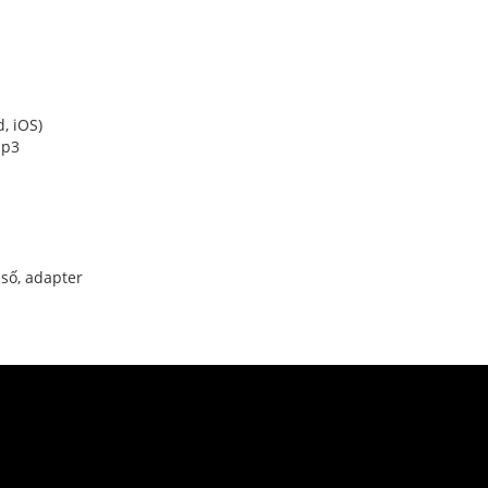
, iOS)
mp3
 số, adapter