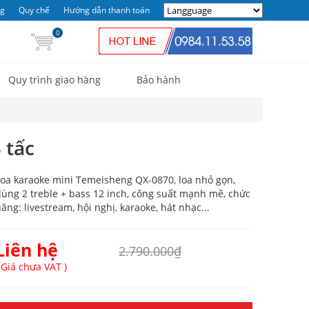
ng
Quy chế
Hướng dẫn thanh toán
0
Quy trình giao hàng
Bảo hành
 tấc
oa karaoke mini Temeisheng QX-0870, loa nhỏ gọn,
ùng 2 treble + bass 12 inch, công suất mạnh mẽ, chức
ăng: livestream, hội nghị, karaoke, hát nhạc...
Liên hệ
2.790.000₫
 Giá chưa VAT )