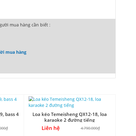
ười mua hàng cần biết :
ười mua hàng
, bass 4
Loa kéo Temeisheng QX12-18, loa
karaoke 2 đường tiếng
Liên hệ
.000₫
4.790.000₫