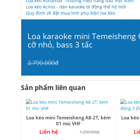
Loa kéo Ronamax - thương hiệu hàng đầu Việt Nam
Loa kéo Acnos - dàn karaoke di động thế hệ mới
Quy định về đặt mua linh phụ kiện loa kéo
Loa karaoke mini Temeisheng 
cỡ nhỏ, bass 3 tấc
2.790.000đ
Sản phẩm liên quan
Loa kéo mini Temeisheng A8-2T, kèm
Loa kéo
01 mic VHF
Liên hệ
Li
1.250.000₫