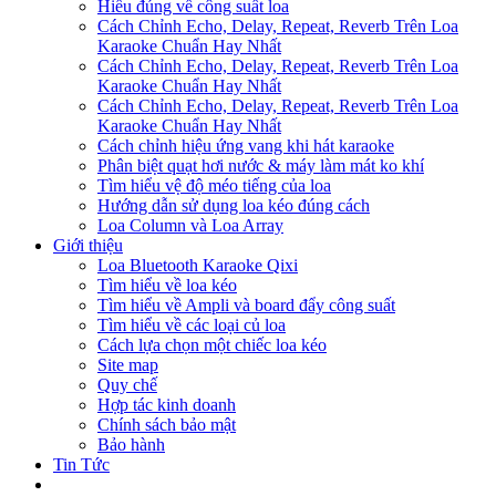
Hiểu đúng về công suất loa
Cách Chỉnh Echo, Delay, Repeat, Reverb Trên Loa
Karaoke Chuẩn Hay Nhất
Cách Chỉnh Echo, Delay, Repeat, Reverb Trên Loa
Karaoke Chuẩn Hay Nhất
Cách Chỉnh Echo, Delay, Repeat, Reverb Trên Loa
Karaoke Chuẩn Hay Nhất
Cách chỉnh hiệu ứng vang khi hát karaoke
Phân biệt quạt hơi nước & máy làm mát ko khí
Tìm hiểu vệ độ méo tiếng của loa
Hướng dẫn sử dụng loa kéo đúng cách
Loa Column và Loa Array
Giới thiệu
Loa Bluetooth Karaoke Qixi
Tìm hiểu về loa kéo
Tìm hiểu về Ampli và board đẩy công suất
Tìm hiểu về các loại củ loa
Cách lựa chọn một chiếc loa kéo
Site map
Quy chế
Hợp tác kinh doanh
Chính sách bảo mật
Bảo hành
Tin Tức