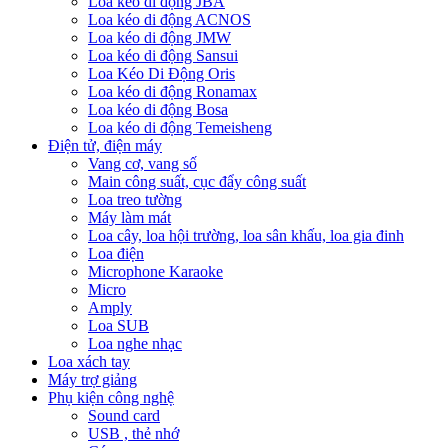
Loa kéo di động JBA
Loa kéo di động ACNOS
Loa kéo di động JMW
Loa kéo di động Sansui
Loa Kéo Di Động Oris
Loa kéo di động Ronamax
Loa kéo di động Bosa
Loa kéo di động Temeisheng
Điện tử, điện máy
Vang cơ, vang số
Main công suất, cục đẩy công suất
Loa treo tường
Máy làm mát
Loa cây, loa hội trường, loa sân khấu, loa gia đinh
Loa điện
Microphone Karaoke
Micro
Amply
Loa SUB
Loa nghe nhạc
Loa xách tay
Máy trợ giảng
Phụ kiện công nghệ
Sound card
USB , thẻ nhớ