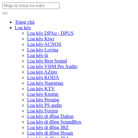
Trang chủ
Loa kéo
Loa kéo DPAu - DPUS
Loa kéo Kiwi
Loa kéo ACNOS
Loa kéo Lovina
Loa kéo tủ
Loa kéo Best Sound
Loa kéo VHM Pro Audio
Loa kéo AZpro
Loa kéo KODA
Loa kéo Nanomax
Loa kéo KTV
Loa kéo Kiomic
Loa kéo Prosing
Loa kéo PS audio
Loa kéo Forzen
Loa kéo di động Dalton
Loa kéo di động SoundBox
Loa kéo di động JBZ
Loa kéo di động Hosan