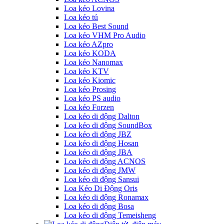
Loa kéo Lovina
Loa kéo tủ
Loa kéo Best Sound
Loa kéo VHM Pro Audio
Loa kéo AZpro
Loa kéo KODA
Loa kéo Nanomax
Loa kéo KTV
Loa kéo Kiomic
Loa kéo Prosing
Loa kéo PS audio
Loa kéo Forzen
Loa kéo di động Dalton
Loa kéo di động SoundBox
Loa kéo di động JBZ
Loa kéo di động Hosan
Loa kéo di động JBA
Loa kéo di động ACNOS
Loa kéo di động JMW
Loa kéo di động Sansui
Loa Kéo Di Động Oris
Loa kéo di động Ronamax
Loa kéo di động Bosa
Loa kéo di động Temeisheng