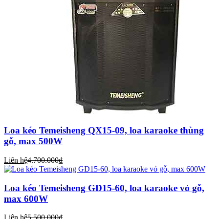
Loa kéo Temeisheng QX15-09, loa karaoke thùng
gỗ, max 500W
Liên hệ
4.700.000₫
Loa kéo Temeisheng GD15-60, loa karaoke vỏ gỗ,
max 600W
Liên hệ
5.500.000₫