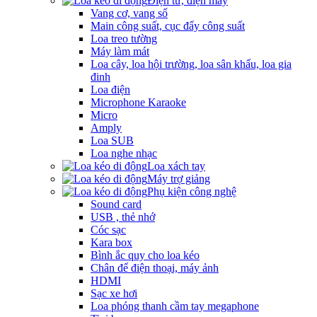
Điện tử, điện máy
Vang cơ, vang số
Main công suất, cục đẩy công suất
Loa treo tường
Máy làm mát
Loa cây, loa hội trường, loa sân khấu, loa gia
đinh
Loa điện
Microphone Karaoke
Micro
Amply
Loa SUB
Loa nghe nhạc
Loa xách tay
Máy trợ giảng
Phụ kiện công nghệ
Sound card
USB , thẻ nhớ
Cóc sạc
Kara box
Bình ắc quy cho loa kéo
Chân để điện thoại, máy ảnh
HDMI
Sạc xe hơi
Loa phóng thanh cầm tay megaphone