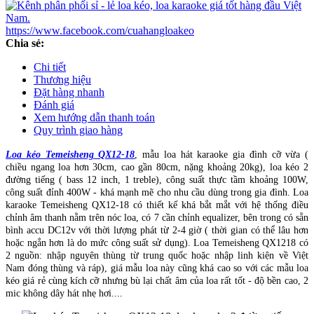
https://www.facebook.com/cuahangloakeo
Chia sẻ:
Chi tiết
Thương hiệu
Đặt hàng nhanh
Đánh giá
Xem hướng dẫn thanh toán
Quy trình giao hàng
Loa kéo Temeisheng QX12-18
, mẫu loa hát karaoke gia đình cỡ vừa (
chiều ngang loa hơn 30cm, cao gần 80cm, nặng khoảng 20kg), loa kéo 2
đường tiếng ( bass 12 inch, 1 treble), công suất thực tầm khoảng 100W,
công suất đỉnh 400W - khá mạnh mẽ cho nhu cầu dùng trong gia đình. Loa
karaoke Temeisheng QX12-18 có thiết kế khá bắt mắt với hệ thống điều
chỉnh âm thanh nằm trên nóc loa, có 7 cần chỉnh equalizer, bên trong có sẵn
bình accu DC12v với thời lượng phát từ 2-4 giờ ( thời gian có thể lâu hơn
hoặc ngắn hơn là do mức công suất sử dụng). Loa Temeisheng QX1218 có
2 nguồn: nhập nguyên thùng từ trung quốc hoặc nhập linh kiện về Việt
Nam đóng thùng và ráp), giá mẫu loa này cũng khá cao so với các mẫu loa
kéo giá rẻ cùng kích cỡ nhưng bù lại chất âm của loa rất tốt - độ bền cao, 2
mic không dây hát nhẹ hơi....