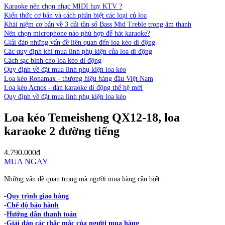
Karaoke nên chọn nhạc MIDI hay KTV ?
Kiến thức cơ bản và cách phân biệt các loại củ loa
Khái niệm cơ bản về 3 dải tần số Bass Mid Treble trong âm thanh
Nên chọn microphone nào phù hợp để hát karaoke?
Giải đáp những vấn đề liên quan đến loa kéo di động
Các quy định khi mua linh phụ kiện của loa di động
Cách sạc bình cho loa kéo di động
Quy định về đặt mua linh phụ kiện loa kéo
Loa kéo Ronamax - thương hiệu hàng đầu Việt Nam
Loa kéo Acnos - dàn karaoke di động thế hệ mới
Quy định về đặt mua linh phụ kiện loa kéo
Loa kéo Temeisheng QX12-18, loa
karaoke 2 đường tiếng
4.790.000đ
MUA NGAY
Những vấn đề quan trọng mà người mua hàng cần biết :
-
Quy trình giao hàng
-
Chế độ bảo hành
-
Hướng dẫn thanh toán
-
Giải đáp các thắc mắc của người mua hàng