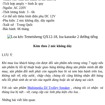
-Tích hợp amply + bình ắc quy
-Nguồn: AC 220V
-Thời lượng bình: 3 - 6h
-Có thể nối thêm bình điện phụ DC 12V
-Phụ kiện: 2 mic không dây, dây nguồn
-Xuất xứ : Trung Quốc
-Bảo hành: 06 tháng.
Kèm theo 2 mic không dây
LƯU Ý:
Khi mua loa khách hàng còn được đổi sản phẩm nếu trong vòng 7 ngày nếu
sản phẩm bị lỗi kỹ thuật hoặc giao hàng không đúng sản phẩm mình đã đặt
mua, sản phẩm đổi mới phải còn nguyên bao bì và tem bảo hành trên loa,
không nứt vỡ, trầy xước, chập cháy, chúng tôi cũng không nhận đổi hàng
nếu lỗi phát sinh do sơ sót của người dùng hoặc do sử dụng sai cách.
Với các sản phẩm
Multimedia DJ Trolley Speaker
, chúng tôi có nhận: vá
thùng loa bị nứt - vỡ, cung cấp các linh phụ kiện cho loa...
Những bài viết liên quan: