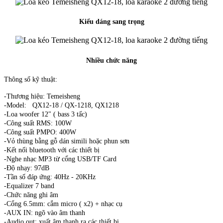
Kiểu dáng sang trọng
Nhiều chức năng
Thông số kỹ thuật:
-Thương hiệu: Temeisheng
-Model: QX12-18 / QX-1218, QX1218
-Loa woofer 12" ( bass 3 tấc)
-Công suất RMS: 100W
-Công suất PMPO: 400W
-Vỏ thùng bằng gỗ dán simili hoặc phun sơn
-Kết nối bluetooth với các thiết bị
-Nghe nhạc MP3 từ cổng USB/TF Card
-Độ nhạy: 97dB
-Tần số đáp ứng: 40Hz - 20KHz
-Equalizer 7 band
-Chức năng ghi âm
-Cổng 6.5mm: cắm micro ( x2) + nhạc cụ
-AUX IN: ngõ vào âm thanh
-Audio out: xuất âm thanh ra các thiết bị