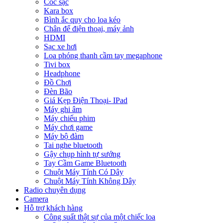
Cóc sạc
Kara box
Bình ắc quy cho loa kéo
Chân để điện thoại, máy ảnh
HDMI
Sạc xe hơi
Loa phóng thanh cầm tay megaphone
Tivi box
Headphone
Đồ Chơi
Đèn Bão
Giá Kẹp Điện Thoại- IPad
Máy ghi âm
Máy chiếu phim
Máy chơi game
Máy bộ đàm
Tai nghe bluetooth
Gậy chụp hình tự sướng
Tay Cầm Game Bluetooth
Chuột Máy Tính Có Dây
Chuột Máy Tính Không Dây
Radio chuyên dụng
Camera
Hỗ trợ khách hàng
Công suất thật sự của một chiếc loa