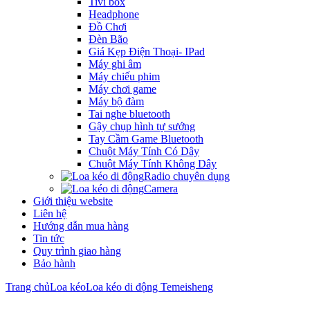
Tivi box
Headphone
Đồ Chơi
Đèn Bão
Giá Kẹp Điện Thoại- IPad
Máy ghi âm
Máy chiếu phim
Máy chơi game
Máy bộ đàm
Tai nghe bluetooth
Gậy chụp hình tự sướng
Tay Cầm Game Bluetooth
Chuột Máy Tính Có Dây
Chuột Máy Tính Không Dây
Radio chuyên dụng
Camera
Giới thiệu website
Liên hệ
Hướng dẫn mua hàng
Tin tức
Quy trình giao hàng
Bảo hành
Trang chủ
Loa kéo
Loa kéo di động Temeisheng