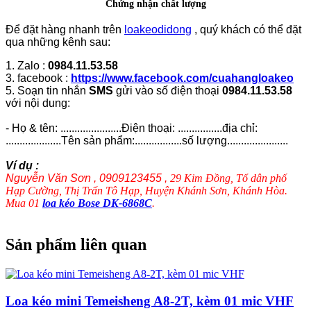
Chứng nhận chất lượng
Để đặt hàng nhanh trên
loakeodidong
, quý khách có thể đặt
qua những kênh sau:
1. Zalo :
0984.11.53.58
3. facebook :
https://www.facebook.com/cuahangloakeo
5. Soạn tin nhắn
SMS
gửi vào số điện thoại
0984.11.53.58
với nội dung:
- Họ & tên: ......................Điện thoại: ................địa chỉ:
....................Tên sản phẩm:.................số lượng......................
Ví dụ :
Nguyễn Văn Sơn , 0909123455 ,
29 Kim Đồng, Tổ dân phố
Hạp Cường, Thị Trấn Tô Hạp, Huyện Khánh Sơn, Khánh Hòa.
Mua 01
loa kéo Bose DK-6868C
.
Sản phẩm liên quan
Loa kéo mini Temeisheng A8-2T, kèm 01 mic VHF