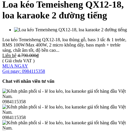
Loa kéo Temeisheng QX12-18,
loa karaoke 2 đường tiếng
Loa kéo Temeisheng QX12-18, loa thùng gỗ, bass 3 tấc & 1 treble,
RMS 100W/Max 400W, 2 micro không dây, bass mạnh + treble
sáng, chất âm tốt, độ bền cao...
Liên hệ
4.790.000₫
( Giá chưa VAT )
MUA NGAY
Gọi ngay: 0984115358
Chat với nhân viên tư vấn
0984115358
0984115358