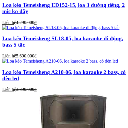
Loa kéo Temeisheng ED152-15, loa 3 đường tiếng, 2
mic ko dây
Liên hệ
4.290.000₫
Loa kéo Temeisheng SL18-05, loa karaoke di động,
bass 5 tấc
Liên hệ
5.690.000₫
Loa kéo Temeisheng A210-06, loa karaoke 2 bass, có
đèn led
Liên hệ
3.890.000₫