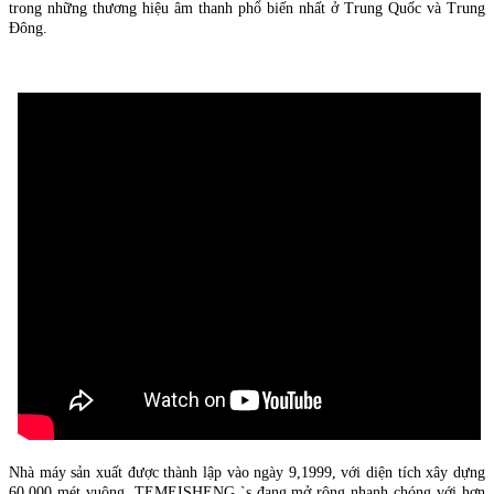
trong những thương hiệu âm thanh phổ biến nhất ở Trung Quốc và Trung
Đông.
Nhà máy sản xuất được thành lập vào ngày 9,1999, với diện tích xây dựng
60.000 mét vuông. TEMEISHENG `s đang mở rộng nhanh chóng với hơn