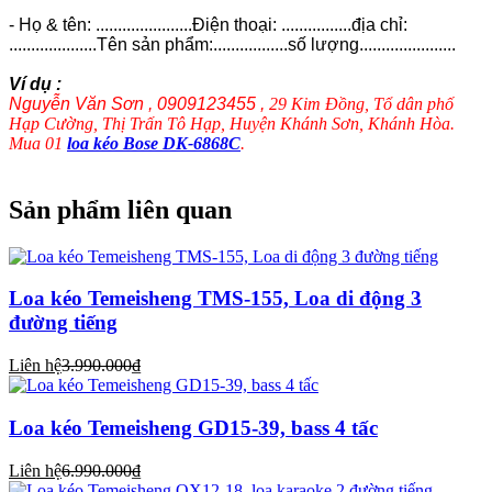
- Họ & tên: ......................Điện thoại: ................địa chỉ:
....................Tên sản phẩm:.................số lượng......................
Ví dụ :
Nguyễn Văn Sơn , 0909123455 ,
29 Kim Đồng, Tổ dân phố
Hạp Cường, Thị Trấn Tô Hạp, Huyện Khánh Sơn, Khánh Hòa.
Mua 01
loa kéo Bose DK-6868C
.
Sản phẩm liên quan
Loa kéo Temeisheng TMS-155, Loa di động 3
đường tiếng
Liên hệ
3.990.000₫
Loa kéo Temeisheng GD15-39, bass 4 tấc
Liên hệ
6.990.000₫