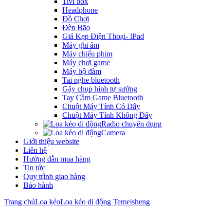
Tivi box
Headphone
Đồ Chơi
Đèn Bão
Giá Kẹp Điện Thoại- IPad
Máy ghi âm
Máy chiếu phim
Máy chơi game
Máy bộ đàm
Tai nghe bluetooth
Gậy chụp hình tự sướng
Tay Cầm Game Bluetooth
Chuột Máy Tính Có Dây
Chuột Máy Tính Không Dây
Radio chuyên dụng
Camera
Giới thiệu website
Liên hệ
Hướng dẫn mua hàng
Tin tức
Quy trình giao hàng
Bảo hành
Trang chủ
Loa kéo
Loa kéo di động Temeisheng