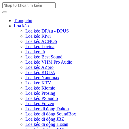
Trang chủ
Loa kéo
Loa kéo DPAu - DPUS
Loa kéo Kiwi
Loa kéo ACNOS
Loa kéo Lovina
Loa kéo tủ
Loa kéo Best Sound
Loa kéo VHM Pro Audio
Loa kéo AZpro
Loa kéo KODA
Loa kéo Nanomax
Loa kéo KTV
Loa kéo Kiomic
Loa kéo Prosing
Loa kéo PS audio
Loa kéo Forzen
Loa kéo di động Dalton
Loa kéo di động SoundBox
Loa kéo di động JBZ
Loa kéo di động Hosan