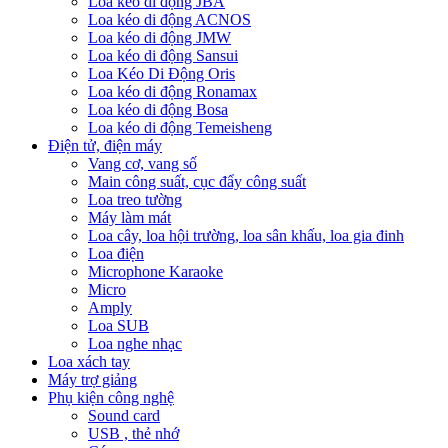
Loa kéo di động JBA
Loa kéo di động ACNOS
Loa kéo di động JMW
Loa kéo di động Sansui
Loa Kéo Di Động Oris
Loa kéo di động Ronamax
Loa kéo di động Bosa
Loa kéo di động Temeisheng
Điện tử, điện máy
Vang cơ, vang số
Main công suất, cục đẩy công suất
Loa treo tường
Máy làm mát
Loa cây, loa hội trường, loa sân khấu, loa gia đinh
Loa điện
Microphone Karaoke
Micro
Amply
Loa SUB
Loa nghe nhạc
Loa xách tay
Máy trợ giảng
Phụ kiện công nghệ
Sound card
USB , thẻ nhớ