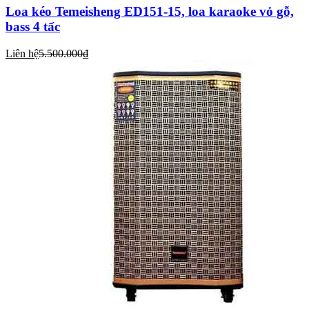
Loa kéo Temeisheng ED151-15, loa karaoke vỏ gỗ,
bass 4 tấc
Liên hệ
5.500.000₫