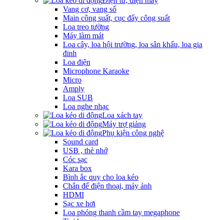
Điện tử, điện máy
Vang cơ, vang số
Main công suất, cục đẩy công suất
Loa treo tường
Máy làm mát
Loa cây, loa hội trường, loa sân khấu, loa gia
đinh
Loa điện
Microphone Karaoke
Micro
Amply
Loa SUB
Loa nghe nhạc
Loa xách tay
Máy trợ giảng
Phụ kiện công nghệ
Sound card
USB , thẻ nhớ
Cóc sạc
Kara box
Bình ắc quy cho loa kéo
Chân để điện thoại, máy ảnh
HDMI
Sạc xe hơi
Loa phóng thanh cầm tay megaphone