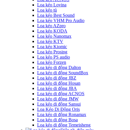
Loa kéo Lovina
Loa kéo tủ
Loa kéo Best Sound
Loa kéo VHM Pro Audio
Loa kéo AZpro
Loa kéo KODA
Loa kéo Nanomax
Loa kéo KTV
Loa kéo Kiomic
Loa kéo Prosing
Loa kéo PS audio
Loa kéo Forzen
Loa kéo di động Dalton
Loa kéo di động SoundBox
Loa kéo di động JBZ
Loa kéo di động Hosan
Loa kéo di động JBA
Loa kéo di động ACNOS
Loa kéo di động JMW
Loa kéo di động Sansui
Loa Kéo Di Động Oris
Loa kéo di động Ronamax
Loa kéo di động Bosa
Loa kéo di động Temeisheng