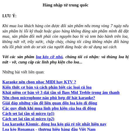
Hàng nhập từ trung quốc
LƯU Ý:
Khi mua loa khách hàng còn được đổi sản phẩm nếu trong vòng 7 ngày nếu
sản phẩm bị lỗi kỹ thuật hoặc giao hàng không đúng sản phẩm mình đã đặt
mua, sản phẩm đổi mới phải còn nguyên bao bì và tem bảo hành trên loa,
không nứt vỡ, trầy xước, chập cháy, chúng tôi cũng không nhận đổi hàng
nếu lỗi phát sinh do sơ sót của người dùng hoặc do sử dụng sai cách.
Với các sản phẩm
loa kéo cỡ nhỏ
, chúng tôi có nhận: vá thùng loa bị
nứt - vỡ, cung cấp các linh phụ kiện cho loa...
Những bài viết liên quan:
Karaoke nên chọn nhạc MIDI hay KTV ?
Kiến thức cơ bản và cách phân biệt các loại củ loa
Khái niệm cơ bản về 3 dải tần số Bass Mid Treble trong âm thanh
Nên chọn microphone nào phù hợp để hát karaoke?
Giải đáp những vấn đề liên quan đến loa kéo di động
Các quy định khi mua linh phụ kiện của loa di động
Cách set lại tần số micro (p1)
Cách set lại tần số micro (p2)
Loa karaoke Kiomic, dòng loa kéo giá rẻ tốt nhất hiện nay
Loa kéo Ronamax - thương hiệu hàng đầu Việt Nam