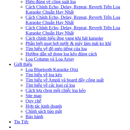
Hiểu đúng về công suất loa
Cách Chỉnh Echo, Delay, Repeat, Reverb Trên Loa
Karaoke Chuẩn Hay Nhất
Cách Chỉnh Echo, Delay, Repeat, Reverb Trên Loa
Karaoke Chuẩn Hay Nhất
Cách Chỉnh Echo, Delay, Repeat, Reverb Trên Loa
Karaoke Chuẩn Hay Nhất
Cách chỉnh hiệu ứng vang khi hát karaoke
Phân biệt quạt hơi nước & máy làm mát ko khí
Tìm hiểu vệ độ méo tiếng của loa
Hướng dẫn sử dụng loa kéo đúng cách
Loa Column và Loa Array
Giới thiệu
Loa Bluetooth Karaoke Qixi
Tìm hiểu về loa kéo
Tìm hiểu về Ampli và board đẩy công suất
Tìm hiểu về các loại củ loa
Cách lựa chọn một chiếc loa kéo
Site map
Quy chế
Hợp tác kinh doanh
Chính sách bảo mật
Bảo hành
Tin Tức