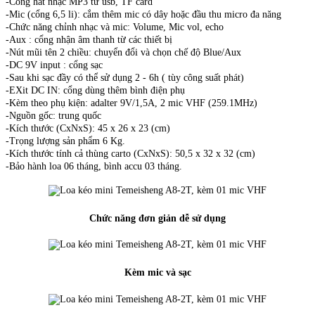
-Cổng hát nhạc MP3 từ usb, TF card
-Mic (cổng 6,5 li): cắm thêm mic có dây hoặc đầu thu micro đa năng
-Chức năng chỉnh nhạc và mic: Volume, Mic vol, echo
-Aux : cổng nhận âm thanh từ các thiết bị
-Nút mũi tên 2 chiều: chuyển đổi và chọn chế độ Blue/Aux
-DC 9V input : cổng sạc
-Sau khi sạc đầy có thể sử dụng 2 - 6h ( tùy công suất phát)
-EXit DC IN: cổng dùng thêm bình điện phụ
-Kèm theo phụ kiện: adalter 9V/1,5A, 2 mic VHF (259.1MHz)
-Nguồn gốc: trung quốc
-Kích thước (CxNxS): 45 x 26 x 23 (cm)
-Trọng lượng sản phẩm 6 Kg.
-Kích thước tính cả thùng carto (CxNxS): 50,5 x 32 x 32 (cm)
-Bảo hành loa 06 tháng, bình accu 03 tháng.
Chức năng đơn giản dễ sử dụng
Kèm mic và sạc