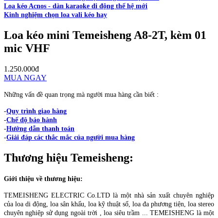
Loa kéo Acnos - dàn karaoke di động thế hệ mới
Kinh nghiệm chọn loa vali kéo hay
Loa kéo mini Temeisheng A8-2T, kèm 01
mic VHF
1.250.000đ
MUA NGAY
Những vấn đề quan trọng mà người mua hàng cần biết :
-
Quy trình giao hàng
-
Chế độ bảo hành
-
Hướng dẫn thanh toán
-
Giải đáp các thắc mắc của người mua hàng
Thương hiệu
Temeisheng
:
Giới thiệu về thương hiệu:
TEMEISHENG ELECTRIC Co.LTD là một nhà sản xuất chuyên nghiệp
của loa di động, loa sân khấu, loa kỹ thuật số, loa đa phương tiện, loa stereo
chuyên nghiệp sử dụng ngoài trời , loa siêu trầm ... TEMEISHENG là một