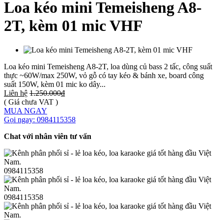
Loa kéo mini Temeisheng A8-
2T, kèm 01 mic VHF
Loa kéo mini Temeisheng A8-2T, loa dùng củ bass 2 tấc, công suất
thực ~60W/max 250W, vỏ gỗ có tay kéo & bánh xe, board công
suất 150W, kèm 01 mic ko dây...
Liên hệ
1.250.000₫
( Giá chưa VAT )
MUA NGAY
Gọi ngay: 0984115358
Chat với nhân viên tư vấn
0984115358
0984115358