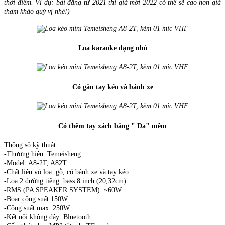
thời điểm. Vì dụ: bài đăng từ 2021 thì giá mới 2022 có thể sẽ cao hơn giá
tham khảo quý vị nhé!)
Loa karaoke dạng nhỏ
Có gắn tay kéo và bánh xe
Có thêm tay xách bằng " Da" mềm
Thông số kỹ thuật:
-Thương hiệu: Temeisheng
-Model: A8-2T, A82T
-Chất liệu vỏ loa: gỗ, có bánh xe và tay kéo
-Loa 2 đường tiếng: bass 8 inch (20,32cm)
-RMS (PA SPEAKER SYSTEM): ~60W
-Boar công suất 150W
-Công suất max: 250W
-Kết nối không dây: Bluetooth