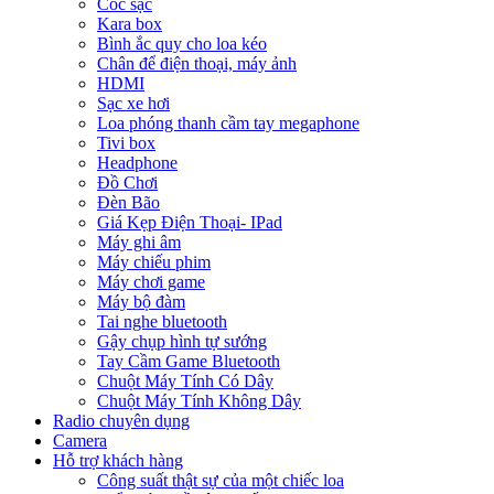
Cóc sạc
Kara box
Bình ắc quy cho loa kéo
Chân để điện thoại, máy ảnh
HDMI
Sạc xe hơi
Loa phóng thanh cầm tay megaphone
Tivi box
Headphone
Đồ Chơi
Đèn Bão
Giá Kẹp Điện Thoại- IPad
Máy ghi âm
Máy chiếu phim
Máy chơi game
Máy bộ đàm
Tai nghe bluetooth
Gậy chụp hình tự sướng
Tay Cầm Game Bluetooth
Chuột Máy Tính Có Dây
Chuột Máy Tính Không Dây
Radio chuyên dụng
Camera
Hỗ trợ khách hàng
Công suất thật sự của một chiếc loa