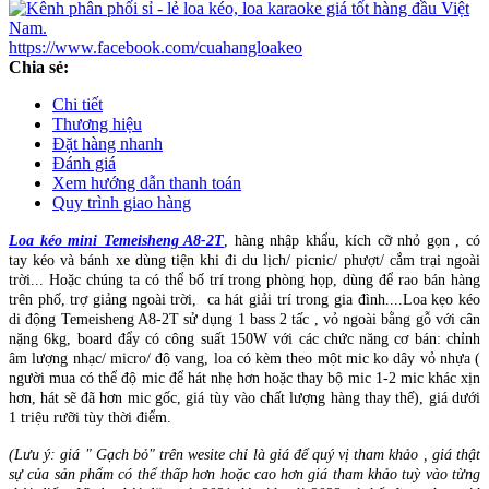
https://www.facebook.com/cuahangloakeo
Chia sẻ:
Chi tiết
Thương hiệu
Đặt hàng nhanh
Đánh giá
Xem hướng dẫn thanh toán
Quy trình giao hàng
Loa kéo mini Temeisheng A8-2T
, hàng nhập khẩu, kích cỡ nhỏ gọn , có
tay kéo và bánh xe dùng tiện khi đi du lịch/ picnic/ phượt/ cắm trại ngoài
trời... Hoặc chúng ta có thể bố trí trong phòng họp, dùng để rao bán hàng
trên phố, trợ giảng ngoài trời, ca hát giải trí trong gia đình....Loa kẹo kéo
di động Temeisheng A8-2T sử dụng 1 bass 2 tấc , vỏ ngoài bằng gỗ với cân
nặng 6kg, board đẩy có công suất 150W với các chức năng cơ bán: chỉnh
âm lượng nhạc/ micro/ độ vang, loa có kèm theo một mic ko dây vỏ nhựa (
người mua có thể độ mic để hát nhẹ hơn hoặc thay bộ mic 1-2 mic khác xịn
hơn, hát sẽ đã hơn mic gốc, giá tùy vào chất lượng hàng thay thế), giá dưới
1 triệu rưỡi tùy thời điểm.
(Lưu ý: giá " Gạch bỏ" trên wesite chỉ là giá để quý vị tham khảo , giá thật
sự của sản phẩm có thể thấp hơn hoặc cao hơn giá tham khảo tuỳ vào từng