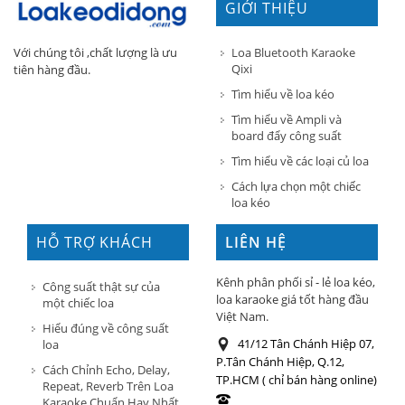
GIỚI THIỆU
Loa Bluetooth Karaoke
Với chúng tôi ,chất lượng là ưu
Qixi
tiên hàng đầu.
Tìm hiểu về loa kéo
Tìm hiểu về Ampli và
board đẩy công suất
Tìm hiểu về các loại củ loa
Cách lựa chọn một chiếc
loa kéo
HỖ TRỢ KHÁCH
LIÊN HỆ
HÀNG
Kênh phân phối sỉ - lẻ loa kéo,
Công suất thật sự của
loa karaoke giá tốt hàng đầu
một chiếc loa
Việt Nam.
Hiểu đúng về công suất
41/12 Tân Chánh Hiệp 07,
loa
P.Tân Chánh Hiệp, Q.12,
Cách Chỉnh Echo, Delay,
TP.HCM ( chỉ bán hàng online)
Repeat, Reverb Trên Loa
Karaoke Chuẩn Hay Nhất