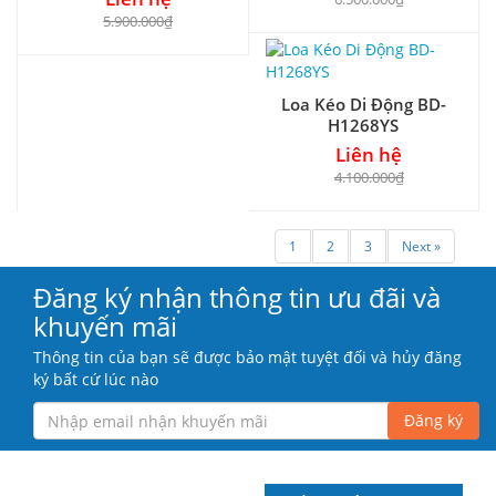
5.900.000₫
Loa Kéo Di Động BD-
H1268YS
Liên hệ
4.100.000₫
1
2
3
Next »
Đăng ký nhận thông tin ưu đãi và
khuyến mãi
Thông tin của bạn sẽ được bảo mật tuyệt đối và hủy đăng
ký bất cứ lúc nào
Đăng ký