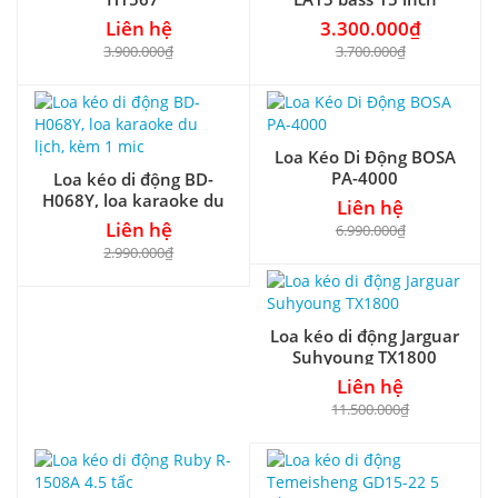
Liên hệ
3.300.000₫
3.900.000₫
3.700.000₫
Loa Kéo Di Động BOSA
PA-4000
Loa kéo di động BD-
H068Y, loa karaoke du
Liên hệ
lịch, kèm 1 mic
Liên hệ
6.990.000₫
2.990.000₫
Loa kéo di động Jarguar
Suhyoung TX1800
Liên hệ
11.500.000₫