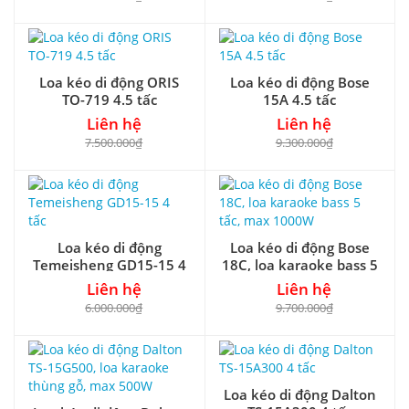
Loa kéo di động ORIS
Loa kéo di động Bose
TO-719 4.5 tấc
15A 4.5 tấc
Liên hệ
Liên hệ
7.500.000₫
9.300.000₫
Loa kéo di động
Loa kéo di động Bose
Temeisheng GD15-15 4
18C, loa karaoke bass 5
tấc
tấc, max 1000W
Liên hệ
Liên hệ
6.000.000₫
9.700.000₫
Loa kéo di động Dalton