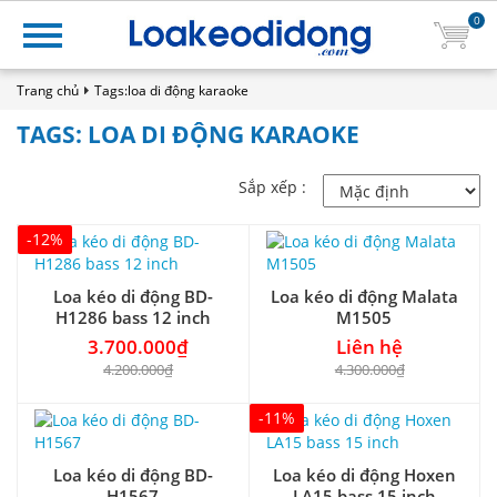
0
Trang chủ
Tags:loa di động karaoke
TAGS: LOA DI ĐỘNG KARAOKE
Sắp xếp :
-12%
Loa kéo di động BD-
Loa kéo di động Malata
H1286 bass 12 inch
M1505
3.700.000₫
Liên hệ
4.200.000₫
4.300.000₫
-11%
Loa kéo di động BD-
Loa kéo di động Hoxen
H1567
LA15 bass 15 inch