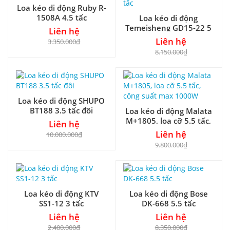
Loa kéo di động Ruby R-
1508A 4.5 tấc
Loa kéo di động
Temeisheng GD15-22 5
Liên hệ
tấc
Liên hệ
3.350.000₫
8.150.000₫
Loa kéo di động SHUPO
BT188 3.5 tấc đôi
Loa kéo di động Malata
M+1805, loa cỡ 5.5 tấc,
Liên hệ
công suất max 1000W
Liên hệ
10.000.000₫
9.800.000₫
Loa kéo di động KTV
Loa kéo di động Bose
SS1-12 3 tấc
DK-668 5.5 tấc
Liên hệ
Liên hệ
2.400.000₫
8.350.000₫