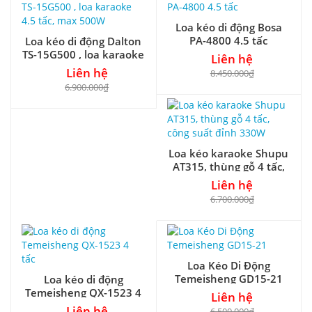
Loa kéo di động Bosa
PA-4800 4.5 tấc
Loa kéo di động Dalton
TS-15G500 , loa karaoke
Liên hệ
4.5 tấc, max 500W
Liên hệ
8.450.000₫
6.900.000₫
Loa kéo karaoke Shupu
AT315, thùng gỗ 4 tấc,
công suất đỉnh 330W
Liên hệ
6.700.000₫
Loa Kéo Di Động
Temeisheng GD15-21
Loa kéo di động
Temeisheng QX-1523 4
Liên hệ
tấc
Liên hệ
6.500.000₫