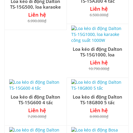
TS-15A300 4 tấc
Loa kéo di động Dalton
TS-15G500, loa karaoke
Liên hệ
thùng gỗ, max 500W
Liên hệ
6.500.000₫
6.990.000₫
Loa kéo di động Dalton
TS-15G1000, loa
karaoke công suất
Liên hệ
1000W
10.790.000₫
Loa kéo di động Dalton
Loa kéo di động Dalton
TS-15G600 4 tấc
TS-18G800 5 tấc
Liên hệ
Liên hệ
7.290.000₫
8.990.000₫