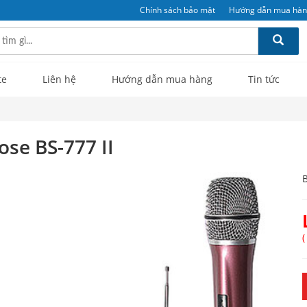
Chính sách bảo mật
Hướng dẫn mua hà
te
Liên hệ
Hướng dẫn mua hàng
Tin tức
se BS-777 II
B
(