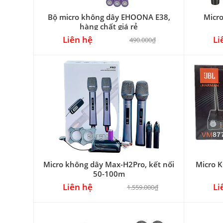
Bộ micro không dây EHOONA E38,
Micr
hàng chất giá rẻ
Liên hệ
Li
490.000₫
Micro không dây Max-H2Pro, kết nối
Micro 
50-100m
Liên hệ
Li
1.559.000₫