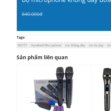
840.000đ
Tags:
BS777
Handheld Microphone
mic không dây
mic ko day
mi
Sản phẩm liên quan