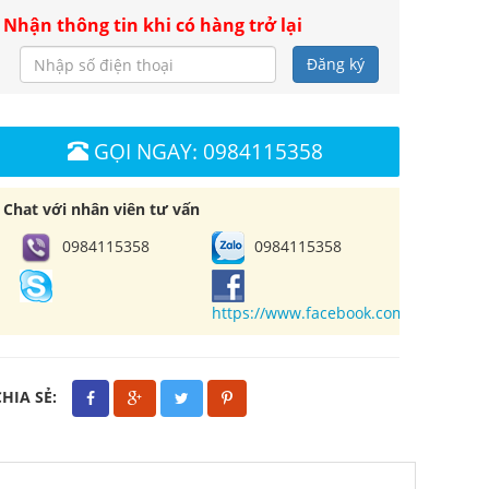
Nhận thông tin khi có hàng trở lại
Đăng ký
GỌI NGAY: 0984115358
Chat với nhân viên tư vấn
0984115358
0984115358
https://www.facebook.com/cuahangl
CHIA SẺ: