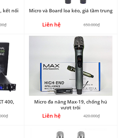
 kết nối
Micro và Board loa kéo, giá tầm trung
Liên hệ
000₫
650.000₫
T 400,
Micro đa năng Max-19, chống hú
vượt trội
Liên hệ
.000₫
420.000₫