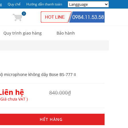
ng
Quy chế
Hướng dẫn thanh toán
0
Quy trình giao hàng
Bảo hành
ộ microphone không dây Bose BS-777 II
Liên hệ
840.000₫
 Giá chưa VAT )
HẾT HÀNG