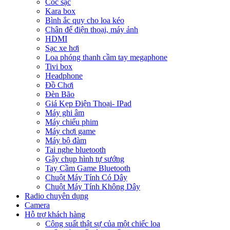
Cóc sạc
Kara box
Bình ắc quy cho loa kéo
Chân để điện thoại, máy ảnh
HDMI
Sạc xe hơi
Loa phóng thanh cầm tay megaphone
Tivi box
Headphone
Đồ Chơi
Đèn Bão
Giá Kẹp Điện Thoại- IPad
Máy ghi âm
Máy chiếu phim
Máy chơi game
Máy bộ đàm
Tai nghe bluetooth
Gậy chụp hình tự sướng
Tay Cầm Game Bluetooth
Chuột Máy Tính Có Dây
Chuột Máy Tính Không Dây
Radio chuyên dụng
Camera
Hỗ trợ khách hàng
Công suất thật sự của một chiếc loa