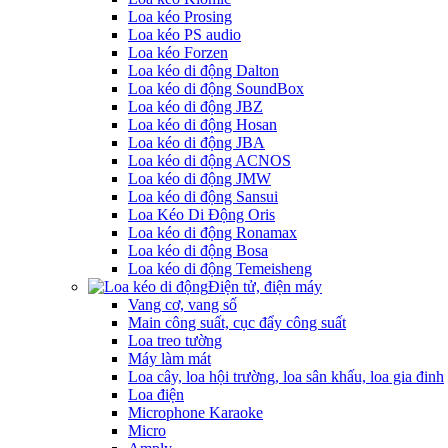
Loa kéo Prosing
Loa kéo PS audio
Loa kéo Forzen
Loa kéo di động Dalton
Loa kéo di động SoundBox
Loa kéo di động JBZ
Loa kéo di động Hosan
Loa kéo di động JBA
Loa kéo di động ACNOS
Loa kéo di động JMW
Loa kéo di động Sansui
Loa Kéo Di Động Oris
Loa kéo di động Ronamax
Loa kéo di động Bosa
Loa kéo di động Temeisheng
Điện tử, điện máy
Vang cơ, vang số
Main công suất, cục đẩy công suất
Loa treo tường
Máy làm mát
Loa cây, loa hội trường, loa sân khấu, loa gia đinh
Loa điện
Microphone Karaoke
Micro