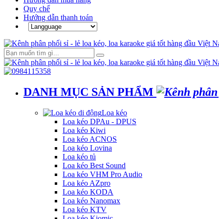
Quy chế
Hướng dẫn thanh toán
DANH MỤC SẢN PHẨM
Loa kéo
Loa kéo DPAu - DPUS
Loa kéo Kiwi
Loa kéo ACNOS
Loa kéo Lovina
Loa kéo tủ
Loa kéo Best Sound
Loa kéo VHM Pro Audio
Loa kéo AZpro
Loa kéo KODA
Loa kéo Nanomax
Loa kéo KTV
Loa kéo Kiomic