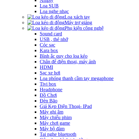
Amply
Loa SUB
Loa nghe nhạc
Loa xách tay
Máy trợ giảng
Phụ kiện công nghệ
Sound card
USB , thẻ nhớ
Cóc sạc
Kara box
Bình ắc quy cho loa kéo
Chân để điện thoại, máy ảnh
HDMI
Sạc xe hơi
Loa phóng thanh cầm tay megaphone
Tivi box
Headphone
Đồ Chơi
Đèn Bão
Giá Kẹp Điện Thoại- IPad
Máy ghi âm
Máy chiếu phim
Máy chơi game
Máy bộ đàm
Tai nghe bluetooth