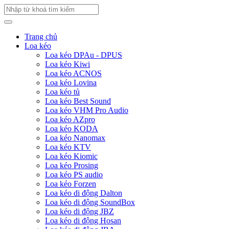
Trang chủ
Loa kéo
Loa kéo DPAu - DPUS
Loa kéo Kiwi
Loa kéo ACNOS
Loa kéo Lovina
Loa kéo tủ
Loa kéo Best Sound
Loa kéo VHM Pro Audio
Loa kéo AZpro
Loa kéo KODA
Loa kéo Nanomax
Loa kéo KTV
Loa kéo Kiomic
Loa kéo Prosing
Loa kéo PS audio
Loa kéo Forzen
Loa kéo di động Dalton
Loa kéo di động SoundBox
Loa kéo di động JBZ
Loa kéo di động Hosan