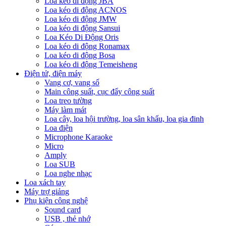
Loa kéo di động JBA
Loa kéo di động ACNOS
Loa kéo di động JMW
Loa kéo di động Sansui
Loa Kéo Di Động Oris
Loa kéo di động Ronamax
Loa kéo di động Bosa
Loa kéo di động Temeisheng
Điện tử, điện máy
Vang cơ, vang số
Main công suất, cục đẩy công suất
Loa treo tường
Máy làm mát
Loa cây, loa hội trường, loa sân khấu, loa gia đinh
Loa điện
Microphone Karaoke
Micro
Amply
Loa SUB
Loa nghe nhạc
Loa xách tay
Máy trợ giảng
Phụ kiện công nghệ
Sound card
USB , thẻ nhớ