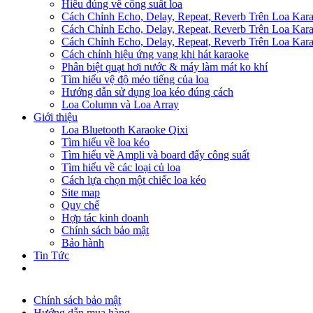
Hiểu đúng về công suất loa
Cách Chỉnh Echo, Delay, Repeat, Reverb Trên Loa Ka
Cách Chỉnh Echo, Delay, Repeat, Reverb Trên Loa Ka
Cách Chỉnh Echo, Delay, Repeat, Reverb Trên Loa Ka
Cách chỉnh hiệu ứng vang khi hát karaoke
Phân biệt quạt hơi nước & máy làm mát ko khí
Tìm hiểu vệ độ méo tiếng của loa
Hướng dẫn sử dụng loa kéo đúng cách
Loa Column và Loa Array
Giới thiệu
Loa Bluetooth Karaoke Qixi
Tìm hiểu về loa kéo
Tìm hiểu về Ampli và board đẩy công suất
Tìm hiểu về các loại củ loa
Cách lựa chọn một chiếc loa kéo
Site map
Quy chế
Hợp tác kinh doanh
Chính sách bảo mật
Bảo hành
Tin Tức
Chính sách bảo mật
Hướng dẫn mua hàng