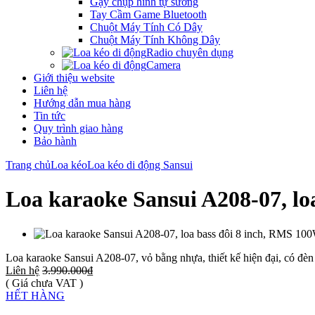
Gậy chụp hình tự sướng
Tay Cầm Game Bluetooth
Chuột Máy Tính Có Dây
Chuột Máy Tính Không Dây
Radio chuyên dụng
Camera
Giới thiệu website
Liên hệ
Hướng dẫn mua hàng
Tin tức
Quy trình giao hàng
Bảo hành
Trang chủ
Loa kéo
Loa kéo di động Sansui
Loa karaoke Sansui A208-07, lo
Loa karaoke Sansui A208-07, vỏ bằng nhựa, thiết kế hiện đại, có đèn
Liên hệ
3.990.000₫
( Giá chưa VAT )
HẾT HÀNG