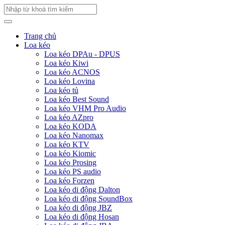
Trang chủ
Loa kéo
Loa kéo DPAu - DPUS
Loa kéo Kiwi
Loa kéo ACNOS
Loa kéo Lovina
Loa kéo tủ
Loa kéo Best Sound
Loa kéo VHM Pro Audio
Loa kéo AZpro
Loa kéo KODA
Loa kéo Nanomax
Loa kéo KTV
Loa kéo Kiomic
Loa kéo Prosing
Loa kéo PS audio
Loa kéo Forzen
Loa kéo di động Dalton
Loa kéo di động SoundBox
Loa kéo di động JBZ
Loa kéo di động Hosan