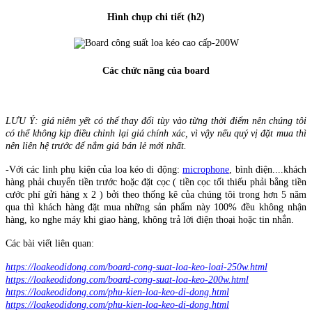
Hình chụp chi tiết (h2)
Các chức năng của board
LƯU Ý: giá niêm yết có thể thay đổi tùy vào từng thời điểm nên chúng tôi
có thể không kịp điều chỉnh lại giá chính xác, vì vậy nếu quý vị đặt mua thì
nên liên hệ trước để nắm giá bán lẻ mới nhất.
-Với các linh phụ kiện của loa kéo di động:
microphone
, bình điện....khách
hàng phải chuyển tiền trước hoặc đặt cọc ( tiền cọc tối thiếu phải bằng tiền
cước phí gửi hàng x 2 ) bởi theo thống kê của chúng tôi trong hơn 5 năm
qua thì khách hàng đặt mua những sản phẩm này 100% đều không nhận
hàng, ko nghe máy khi giao hàng, không trả lời điện thoại hoặc tin nhắn.
Các bài viết liên quan:
https://loakeodidong.com/board-cong-suat-loa-keo-loai-250w.html
https://loakeodidong.com/board-cong-suat-loa-keo-200w.html
https://loakeodidong.com/phu-kien-loa-keo-di-dong.html
https://loakeodidong.com/phu-kien-loa-keo-di-dong.html