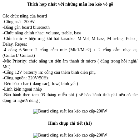
Thích hợp nhất với những mẫu loa kéo vỏ gỗ
Các chức năng của board
-Công suất: 200W
-Bảng gắn board bluetooth
-Chức năng chỉnh nhạc: volume, treble, bass
-Chỉnh mic + hiệu ứng khi hát karaoke: M Vol, M bass, M treble, Echo ,
Delay, Repeat
-4 cổng 6.5mm: 2 cổng cắm mic (Mic1/Mic2) + 2 cổng cắm nhạc cụ
(Guitar1/ Guitar2)
-Mic Priority: chức năng ưu tiên âm thanh từ micro ( dùng trong hội nghị/
MC)
-Cổng 12V batterry in: cổng câu thêm bình điện phụ
-Cổng nguồn: 220V/50Hz
-Đèn báo: char ( đang sạc), low( bình yếu)
-Linh kiện ngoại nhập
-Bảo hành theo tem 03 tháng miễn phí ( sẽ bảo hành tính phí nếu có tác
động từ người dùng )
Hình chụp chi tiết (h1)