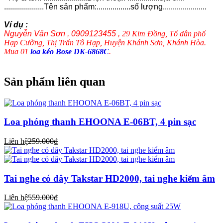
....................Tên sản phẩm:.................số lượng......................
Ví dụ :
Nguyễn Văn Sơn , 0909123455 ,
29 Kim Đồng, Tổ dân phố
Hạp Cường, Thị Trấn Tô Hạp, Huyện Khánh Sơn, Khánh Hòa.
Mua 01
loa kéo Bose DK-6868C
.
Sản phẩm liên quan
Loa phóng thanh EHOONA E-06BT, 4 pin sạc
Liên hệ
259.000₫
Tai nghe có dây Takstar HD2000, tai nghe kiểm âm
Liên hệ
559.000₫