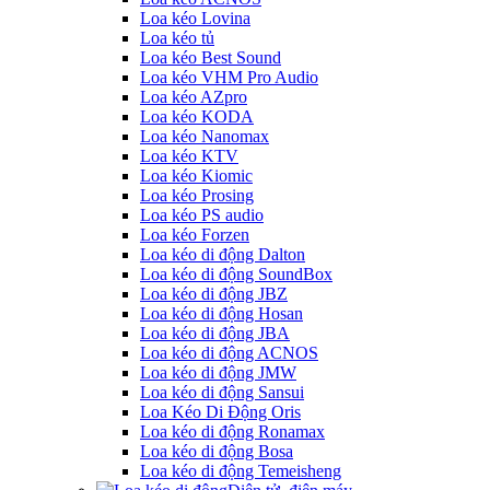
Loa kéo Lovina
Loa kéo tủ
Loa kéo Best Sound
Loa kéo VHM Pro Audio
Loa kéo AZpro
Loa kéo KODA
Loa kéo Nanomax
Loa kéo KTV
Loa kéo Kiomic
Loa kéo Prosing
Loa kéo PS audio
Loa kéo Forzen
Loa kéo di động Dalton
Loa kéo di động SoundBox
Loa kéo di động JBZ
Loa kéo di động Hosan
Loa kéo di động JBA
Loa kéo di động ACNOS
Loa kéo di động JMW
Loa kéo di động Sansui
Loa Kéo Di Động Oris
Loa kéo di động Ronamax
Loa kéo di động Bosa
Loa kéo di động Temeisheng