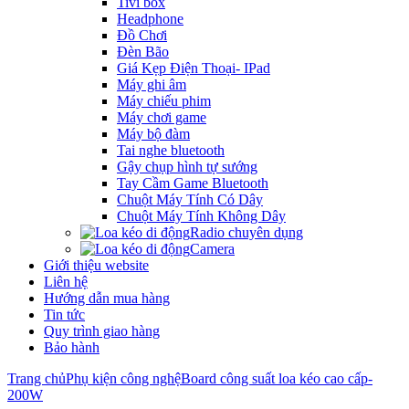
Tivi box
Headphone
Đồ Chơi
Đèn Bão
Giá Kẹp Điện Thoại- IPad
Máy ghi âm
Máy chiếu phim
Máy chơi game
Máy bộ đàm
Tai nghe bluetooth
Gậy chụp hình tự sướng
Tay Cầm Game Bluetooth
Chuột Máy Tính Có Dây
Chuột Máy Tính Không Dây
Radio chuyên dụng
Camera
Giới thiệu website
Liên hệ
Hướng dẫn mua hàng
Tin tức
Quy trình giao hàng
Bảo hành
Trang chủ
Phụ kiện công nghệ
Board công suất loa kéo cao cấp-
200W