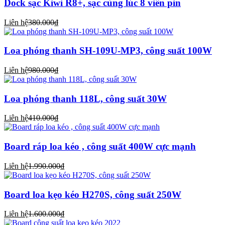
Dock sạc Kiwi R8+, sạc cùng lúc 8 viên pin
Liên hệ
380.000₫
Loa phóng thanh SH-109U-MP3, công suất 100W
Liên hệ
980.000₫
Loa phóng thanh 118L, công suất 30W
Liên hệ
410.000₫
Board ráp loa kéo , công suất 400W cực mạnh
Liên hệ
1.990.000₫
Board loa kẹo kéo H270S, công suất 250W
Liên hệ
1.600.000₫