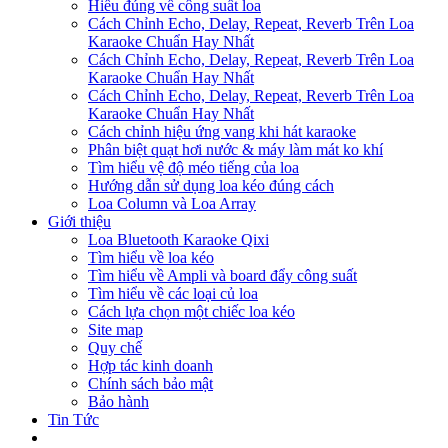
Hiểu đúng về công suất loa
Cách Chỉnh Echo, Delay, Repeat, Reverb Trên Loa
Karaoke Chuẩn Hay Nhất
Cách Chỉnh Echo, Delay, Repeat, Reverb Trên Loa
Karaoke Chuẩn Hay Nhất
Cách Chỉnh Echo, Delay, Repeat, Reverb Trên Loa
Karaoke Chuẩn Hay Nhất
Cách chỉnh hiệu ứng vang khi hát karaoke
Phân biệt quạt hơi nước & máy làm mát ko khí
Tìm hiểu vệ độ méo tiếng của loa
Hướng dẫn sử dụng loa kéo đúng cách
Loa Column và Loa Array
Giới thiệu
Loa Bluetooth Karaoke Qixi
Tìm hiểu về loa kéo
Tìm hiểu về Ampli và board đẩy công suất
Tìm hiểu về các loại củ loa
Cách lựa chọn một chiếc loa kéo
Site map
Quy chế
Hợp tác kinh doanh
Chính sách bảo mật
Bảo hành
Tin Tức