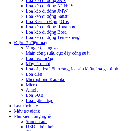
Loa kéo di động JBA
Loa kéo di động ACNOS
Loa kéo di động JMW
Loa kéo di động Sansui
Loa Kéo Di Động Oris
Loa kéo di động Ronamax
Loa kéo di động Bosa
Loa kéo di động Temeisheng
Điện tử, điện máy
Vang cơ, vang số
Main công suất, cục đẩy công suất
Loa treo tường
Máy làm mát
Loa cây, loa hội trường, loa sân khấu, loa gia đinh
Loa điện
Microphone Karaoke
Micro
Amply
Loa SUB
Loa nghe nhạc
Loa xách tay
Máy trợ giảng
Phụ kiện công nghệ
Sound card
USB , thẻ nhớ