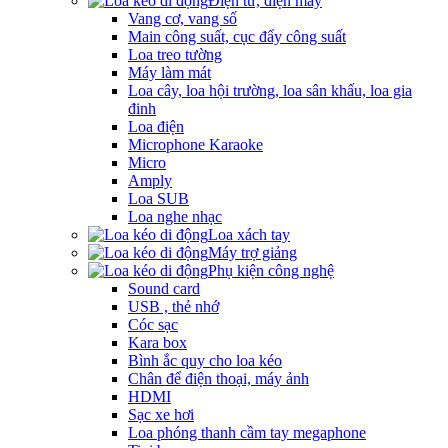
Điện tử, điện máy
Vang cơ, vang số
Main công suất, cục đẩy công suất
Loa treo tường
Máy làm mát
Loa cây, loa hội trường, loa sân khấu, loa gia
đinh
Loa điện
Microphone Karaoke
Micro
Amply
Loa SUB
Loa nghe nhạc
Loa xách tay
Máy trợ giảng
Phụ kiện công nghệ
Sound card
USB , thẻ nhớ
Cóc sạc
Kara box
Bình ắc quy cho loa kéo
Chân để điện thoại, máy ảnh
HDMI
Sạc xe hơi
Loa phóng thanh cầm tay megaphone