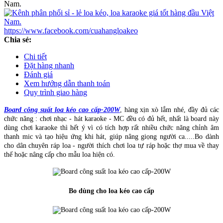
https://www.facebook.com/cuahangloakeo
Chia sẻ:
Chi tiết
Đặt hàng nhanh
Đánh giá
Xem hướng dẫn thanh toán
Quy trình giao hàng
Board công suất loa kéo cao cấp-200W
, hàng xịn xò lắm nhé, đầy đủ các
chức năng : chơi nhạc - hát karaoke - MC đều có đủ hết, nhất là board này
dùng chơi karaoke thì hết ý vì có tích hợp rất nhiều chức năng chỉnh âm
thanh mic và tạo hiệu ứng khi hát, giúp nâng giọng người ca.....Bo dành
cho dân chuyên ráp loa - người thích chơi loa tự ráp hoặc thợ mua về thay
thế hoặc nâng cấp cho mẫu loa hiện có.
Bo dùng cho loa kéo cao cấp