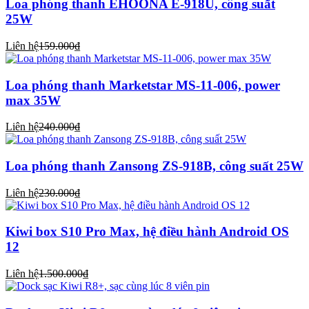
Loa phóng thanh EHOONA E-918U, công suất
25W
Liên hệ
159.000₫
Loa phóng thanh Marketstar MS-11-006, power
max 35W
Liên hệ
240.000₫
Loa phóng thanh Zansong ZS-918B, công suất 25W
Liên hệ
230.000₫
Kiwi box S10 Pro Max, hệ điều hành Android OS
12
Liên hệ
1.500.000₫