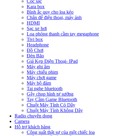
Cóc sạc
Kara box
Bình ắc quy cho loa kéo
Chân để điện thoại, máy ảnh
HDMI
Sạc xe hơi
Loa phóng thanh cầm tay megaphone
Tivi box
Headphone
Đồ Chơi
Đèn Bão
Giá Kẹp Điện Thoại- IPad
Máy ghi âm
Máy chiếu phim
Máy chơi game
Máy bộ đàm
Tai nghe bluetooth
Gậy chụp hình tự sướng
Tay Cầm Game Bluetooth
Chuột Máy Tính Có Dây
Chuột Máy Tính Không Dây
Radio chuyên dụng
Camera
Hỗ trợ khách hàng
Công suất thật sự của một chiếc loa