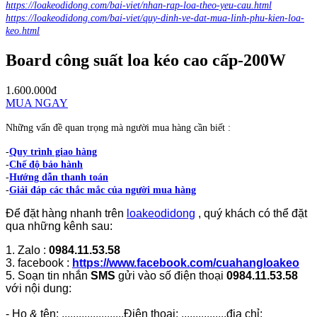
https://loakeodidong.com/bai-viet/nhan-rap-loa-theo-yeu-cau.html
https://loakeodidong.com/bai-viet/quy-dinh-ve-dat-mua-linh-phu-kien-loa-
keo.html
Board công suất loa kéo cao cấp-200W
1.600.000đ
MUA NGAY
Những vấn đề quan trọng mà người mua hàng cần biết :
-
Quy trình giao hàng
-
Chế độ bảo hành
-
Hướng dẫn thanh toán
-
Giải đáp các thắc mắc của người mua hàng
Để đặt hàng nhanh trên
loakeodidong
, quý khách có thể đặt
qua những kênh sau:
1. Zalo :
0984.11.53.58
3. facebook :
https://www.facebook.com/cuahangloakeo
5. Soạn tin nhắn
SMS
gửi vào số điện thoại
0984.11.53.58
với nội dung:
- Họ & tên: ......................Điện thoại: ................địa chỉ: