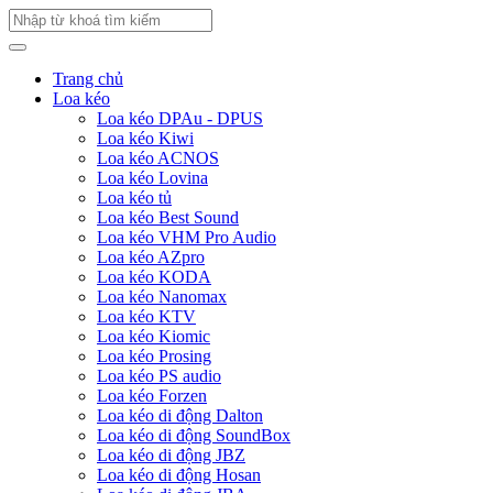
Trang chủ
Loa kéo
Loa kéo DPAu - DPUS
Loa kéo Kiwi
Loa kéo ACNOS
Loa kéo Lovina
Loa kéo tủ
Loa kéo Best Sound
Loa kéo VHM Pro Audio
Loa kéo AZpro
Loa kéo KODA
Loa kéo Nanomax
Loa kéo KTV
Loa kéo Kiomic
Loa kéo Prosing
Loa kéo PS audio
Loa kéo Forzen
Loa kéo di động Dalton
Loa kéo di động SoundBox
Loa kéo di động JBZ
Loa kéo di động Hosan