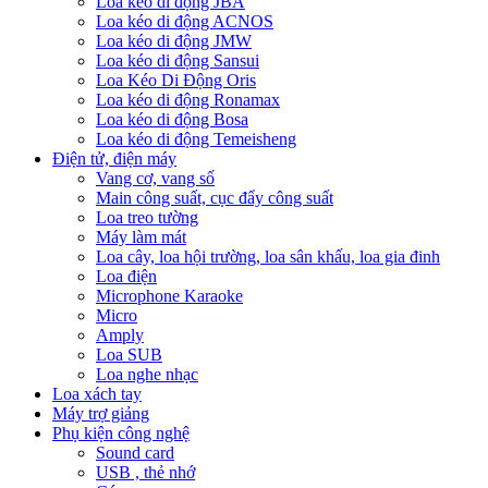
Loa kéo di động JBA
Loa kéo di động ACNOS
Loa kéo di động JMW
Loa kéo di động Sansui
Loa Kéo Di Động Oris
Loa kéo di động Ronamax
Loa kéo di động Bosa
Loa kéo di động Temeisheng
Điện tử, điện máy
Vang cơ, vang số
Main công suất, cục đẩy công suất
Loa treo tường
Máy làm mát
Loa cây, loa hội trường, loa sân khấu, loa gia đinh
Loa điện
Microphone Karaoke
Micro
Amply
Loa SUB
Loa nghe nhạc
Loa xách tay
Máy trợ giảng
Phụ kiện công nghệ
Sound card
USB , thẻ nhớ