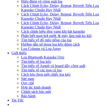
Hiểu đúng về công suất loa
Cách Chỉnh Echo, Delay, Repeat, Reverb Trên Loa
Karaoke Chuẩn Hay Nhất
Cách Chỉnh Echo, Delay, Repeat, Reverb Trên Loa
Karaoke Chuẩn Hay Nhất
Cách Chỉnh Echo, Delay, Repeat, Reverb Trên Loa
Karaoke Chuẩn Hay Nhất
Cách chỉnh hiệu ứng vang khi hát karaoke
Phân biệt quạt hơi nước & máy làm mát ko khí
Tìm hiểu vệ độ méo tiếng của loa
Hướng dẫn sử dụng loa kéo đúng cách
Loa Column và Loa Array
Giới thiệu
Loa Bluetooth Karaoke Qixi
Tìm hiểu về loa kéo
Tìm hiểu về Ampli và board đẩy công suất
Tìm hiểu về các loại củ loa
Cách lựa chọn một chiếc loa kéo
Site map
Quy chế
Hợp tác kinh doanh
Chính sách bảo mật
Bảo hành
Tin Tức