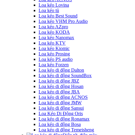
Loa kéo Lovina
Loa kéo tủ
Loa kéo Best Sound
Loa kéo VHM Pro Audio
Loa kéo AZpro
Loa kéo KODA
Loa kéo Nanomax
Loa kéo KTV
Loa kéo Kiomic
Loa kéo Prosing
Loa kéo PS audio
Loa kéo Forzen
Loa kéo di động Dalton
Loa kéo di động SoundBox
Loa kéo di động JBZ
Loa kéo di động Hosan
Loa kéo di động JBA
Loa kéo di động ACNOS
Loa kéo di động JMW
Loa kéo di động Sansui
Loa Kéo Di Động Oris
Loa kéo di động Ronamax
Loa kéo di động Bosa
Loa kéo di động Temeisheng