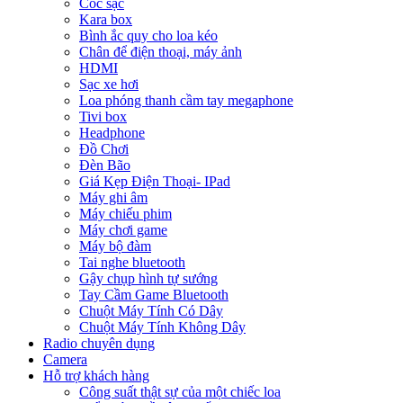
Cóc sạc
Kara box
Bình ắc quy cho loa kéo
Chân để điện thoại, máy ảnh
HDMI
Sạc xe hơi
Loa phóng thanh cầm tay megaphone
Tivi box
Headphone
Đồ Chơi
Đèn Bão
Giá Kẹp Điện Thoại- IPad
Máy ghi âm
Máy chiếu phim
Máy chơi game
Máy bộ đàm
Tai nghe bluetooth
Gậy chụp hình tự sướng
Tay Cầm Game Bluetooth
Chuột Máy Tính Có Dây
Chuột Máy Tính Không Dây
Radio chuyên dụng
Camera
Hỗ trợ khách hàng
Công suất thật sự của một chiếc loa