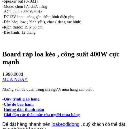
-Speaker out (8-16Ω)
-Mode: chọn lựa chức năng
-AC input: ~220V/50Hz
-DC12V inpu: cổng gắn thêm bình điện phụ
-Đèn báo; low ( bình yếu), char ( đang sạc bình)
-Kích thước: 19 x 38 cm
-Bảo hành: 12 tháng.
Board ráp loa kéo , công suất 400W cực
mạnh
1.990.000đ
MUA NGAY
Những vấn đề quan trọng mà người mua hàng cần biết :
-
Quy trình giao hàng
-
Chế độ bảo hành
-
Hướng dẫn thanh toán
-
Giải đáp các thắc mắc của người mua hàng
Để đặt hàng nhanh trên
loakeodidong
, quý khách có thể đặt