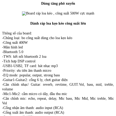
Dùng tăng phô xuyến
Dành ráp loa kẹo kéo công suất lớn
Thông số của board:
-Chủng loại: bo công suất dùng cho loa kẹo kéo
-Công suất 400W
-Màn hình led
-Bluetooth 5.0
-TWS: kết nối bluetooth 2 loa
-Tích hợp DSP control
-USB1-USB2, TF card: hát nhạc mp3
-Priority: ưu tiên âm thanh micro
-EQ mode: popular, output, strong bass
-Guitar1-Guitar2: cổng 6 ly, chơi guitar điện
-Cân chỉnh nhạc/ Guitar: reverb, revtime, GUIT.Vol, bass, mid, treble,
volume
-Mic1-Mic2: cắm micro có dây, đầu thu mic
-Cân chỉnh mic: echo, repeat, delay, Mic bass, Mic Mid, Mic treble, Mic
Vol
-Cổng nhận âm thanh: audio input (RCA)
-Cổng xuất âm thanh: audio output (RCA)