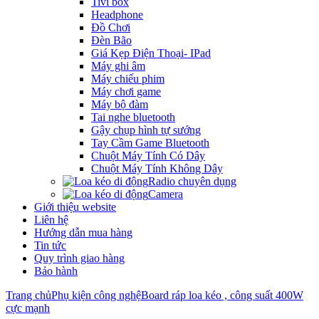
Tivi box
Headphone
Đồ Chơi
Đèn Bão
Giá Kẹp Điện Thoại- IPad
Máy ghi âm
Máy chiếu phim
Máy chơi game
Máy bộ đàm
Tai nghe bluetooth
Gậy chụp hình tự sướng
Tay Cầm Game Bluetooth
Chuột Máy Tính Có Dây
Chuột Máy Tính Không Dây
Radio chuyên dụng
Camera
Giới thiệu website
Liên hệ
Hướng dẫn mua hàng
Tin tức
Quy trình giao hàng
Bảo hành
Trang chủ
Phụ kiện công nghệ
Board ráp loa kéo , công suất 400W
cực mạnh