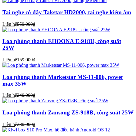
Tai nghe có dây Takstar HD2000, tai nghe kiểm âm
Liên hệ
559.000₫
Loa phóng thanh EHOONA E-918U, công suất
25W
Liên hệ
159.000₫
Loa phóng thanh Marketstar MS-11-006, power
max 35W
Liên hệ
240.000₫
Loa phóng thanh Zansong ZS-918B, công suất 25W
Liên hệ
230.000₫