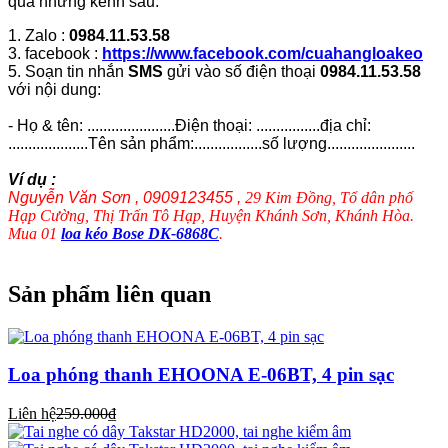
qua những kênh sau:
1. Zalo :
0984.11.53.58
3. facebook :
https://www.facebook.com/cuahangloakeo
5. Soạn tin nhắn
SMS
gửi vào số điện thoại
0984.11.53.58
với nội dung:
- Họ & tên: ......................Điện thoại: ................địa chỉ:
....................Tên sản phẩm:.................số lượng......................
Ví dụ :
Nguyễn Văn Sơn , 0909123455 ,
29 Kim Đồng, Tổ dân phố
Hạp Cường, Thị Trấn Tô Hạp, Huyện Khánh Sơn, Khánh Hòa.
Mua 01
loa kéo Bose DK-6868C
.
Sản phẩm liên quan
Loa phóng thanh EHOONA E-06BT, 4 pin sạc
Liên hệ
259.000₫