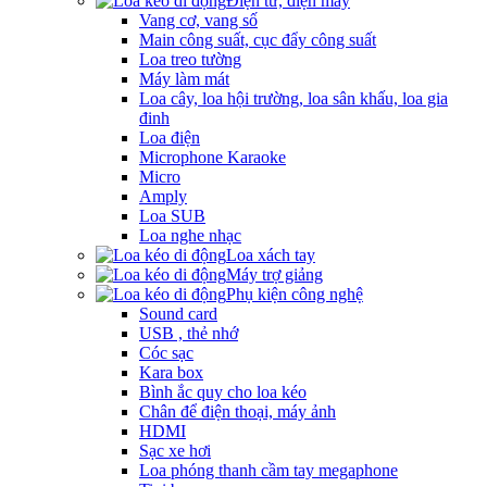
Điện tử, điện máy
Vang cơ, vang số
Main công suất, cục đẩy công suất
Loa treo tường
Máy làm mát
Loa cây, loa hội trường, loa sân khấu, loa gia
đinh
Loa điện
Microphone Karaoke
Micro
Amply
Loa SUB
Loa nghe nhạc
Loa xách tay
Máy trợ giảng
Phụ kiện công nghệ
Sound card
USB , thẻ nhớ
Cóc sạc
Kara box
Bình ắc quy cho loa kéo
Chân để điện thoại, máy ảnh
HDMI
Sạc xe hơi
Loa phóng thanh cầm tay megaphone