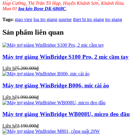
Hạp Cường, Thị Trấn Tô Hạp, Huyện Khánh Sơn, Khánh Hòa.
Mua 01
loa kéo Bose DK-6868C
.
Tags:
giao vien
loa tro giang
sunrise
thiet bi tro giang
tro giang
Sản phẩm liên quan
Máy trợ giảng WinBridge S100 Pro, 2 mic cầm tay
Liên hệ
5.200.000₫
Máy trợ giảng WinBridge B006, mic cài áo
Liên hệ
1.990.000₫
Máy trợ giảng WinBridge WB008U, micro đeo đầu
Liên hệ
2.190.000₫