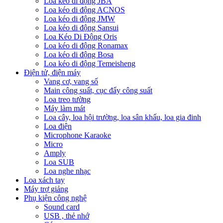
Loa kéo di động JBA
Loa kéo di động ACNOS
Loa kéo di động JMW
Loa kéo di động Sansui
Loa Kéo Di Động Oris
Loa kéo di động Ronamax
Loa kéo di động Bosa
Loa kéo di động Temeisheng
Điện tử, điện máy
Vang cơ, vang số
Main công suất, cục đẩy công suất
Loa treo tường
Máy làm mát
Loa cây, loa hội trường, loa sân khấu, loa gia đinh
Loa điện
Microphone Karaoke
Micro
Amply
Loa SUB
Loa nghe nhạc
Loa xách tay
Máy trợ giảng
Phụ kiện công nghệ
Sound card
USB , thẻ nhớ