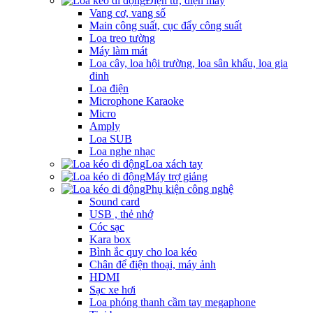
Điện tử, điện máy
Vang cơ, vang số
Main công suất, cục đẩy công suất
Loa treo tường
Máy làm mát
Loa cây, loa hội trường, loa sân khấu, loa gia
đinh
Loa điện
Microphone Karaoke
Micro
Amply
Loa SUB
Loa nghe nhạc
Loa xách tay
Máy trợ giảng
Phụ kiện công nghệ
Sound card
USB , thẻ nhớ
Cóc sạc
Kara box
Bình ắc quy cho loa kéo
Chân để điện thoại, máy ảnh
HDMI
Sạc xe hơi
Loa phóng thanh cầm tay megaphone