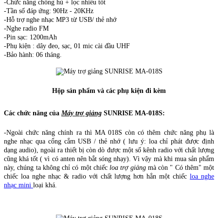
-Chức năng chống hú + lọc nhiễu tốt
-Tần số đáp ứng: 90Hz - 20KHz
-Hỗ trợ nghe nhạc MP3 từ USB/ thẻ nhớ
-Nghe radio FM
-Pin sạc: 1200mAh
-Phụ kiện : dây đeo, sạc, 01 mic cài đầu UHF
-Bảo hành: 06 tháng.
Hộp sản phẩm và các phụ kiện đi kèm
Các chức năng của
Máy trợ giảng
SUNRISE MA-018S:
-Ngoài chức năng chính ra thì MA 018S còn có thêm chức năng phụ là
nghe nhạc qua cổng cắm USB / thẻ nhớ ( lưu ý: loa chỉ phát được định
dạng audio), ngoài ra thiết bị còn dò được một số kênh radio với chất lượng
cũng khá tốt ( vì có anten nên bắt sóng nhạy). Vì vậy mà khi mua sản phẩm
này, chúng ta không chỉ có một chiếc
loa trợ giảng
mà còn " Có thêm" một
chiếc loa nghe nhạc & radio với chất lượng hơn hẳn một chiếc
loa nghe
nhạc mini
loại khá.