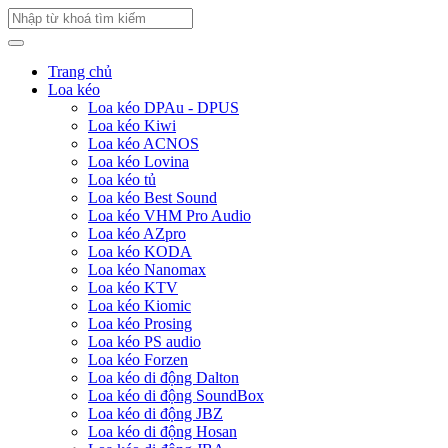
Trang chủ
Loa kéo
Loa kéo DPAu - DPUS
Loa kéo Kiwi
Loa kéo ACNOS
Loa kéo Lovina
Loa kéo tủ
Loa kéo Best Sound
Loa kéo VHM Pro Audio
Loa kéo AZpro
Loa kéo KODA
Loa kéo Nanomax
Loa kéo KTV
Loa kéo Kiomic
Loa kéo Prosing
Loa kéo PS audio
Loa kéo Forzen
Loa kéo di động Dalton
Loa kéo di động SoundBox
Loa kéo di động JBZ
Loa kéo di động Hosan