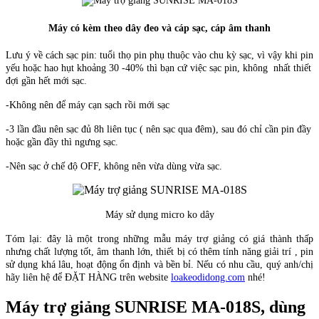
Máy có kèm theo dây đeo và cáp sạc, cáp âm thanh
Lưu ý về cách sạc pin: tuổi thọ pin phụ thuộc vào chu kỳ sạc, vì vậy khi pin
yếu hoặc hao hụt khoảng 30 -40% thì bạn cứ việc sạc pin, không nhất thiết
đợi gần hết mới sạc.
-Không nên để máy cạn sạch rồi mới sạc
-3 lần đầu nên sạc đủ 8h liên tục ( nên sạc qua đêm), sau đó chỉ cần pin đầy
hoặc gần đầy thì ngưng sạc.
-Nên sạc ở chế độ OFF, không nên vừa dùng vừa sạc.
Máy sử dụng micro ko dây
Tóm lại: đây là một trong những mẫu máy trợ giảng có giá thành thấp
nhưng chất lượng tốt, âm thanh lớn, thiết bị có thêm tính năng giải trí , pin
sử dụng khá lâu, hoạt động ổn định và bền bỉ. Nếu có nhu cầu, quý anh/chị
hãy liên hệ để ĐẶT HÀNG trên website
loakeodidong.com
nhé!
Máy trợ giảng SUNRISE MA-018S, dùng