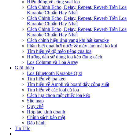
Hiểu đúng về công suất loa
Cách Chỉnh Echo, Delay, Repeat, Reverb Trên Loa
Karaoke Chuẩn Hay Nhất
Cách Chỉnh Echo, Delay, Repeat, Reverb Trên Loa
Karaoke Chuẩn Hay Nhất
Cách Chỉnh Echo, Delay, Repeat, Reverb Trên Loa
Karaoke Chuẩn Hay Nhất
Cách chỉnh hiệu ứng vang khi hát karaoke
Phân biệt quạt hơi nước & máy làm mát ko khí
Tìm hiểu vệ độ méo tiếng của loa
Hướng dẫn sử dụng loa kéo đúng cách
Loa Column và Loa Array
Giới thiệu
Loa Bluetooth Karaoke Qixi
Tìm hiểu về loa kéo
Tìm hiểu về Ampli và board đẩy công suất
Tìm hiểu về các loại củ loa
Cách lựa chọn một chiếc loa kéo
Site map
Quy chế
Hợp tác kinh doanh
Chính sách bảo mật
Bảo hành
Tin Tức