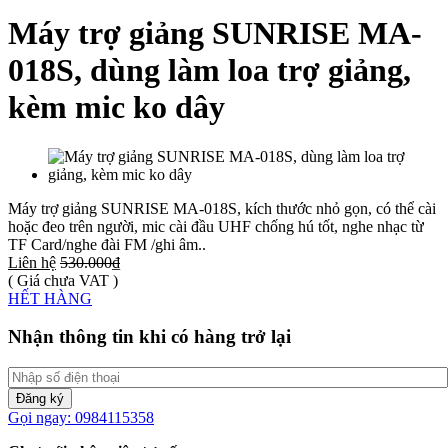
Máy trợ giảng SUNRISE MA-
018S, dùng làm loa trợ giảng,
kèm mic ko dây
Máy trợ giảng SUNRISE MA-018S, kích thước nhỏ gọn, có thể cài
hoặc đeo trên người, mic cài đầu UHF chống hú tốt, nghe nhạc từ
TF Card/nghe đài FM /ghi âm..
Liên hệ
530.000₫
( Giá chưa VAT )
HẾT HÀNG
Nhận thông tin khi có hàng trở lại
Đăng ký
Gọi ngay: 0984115358