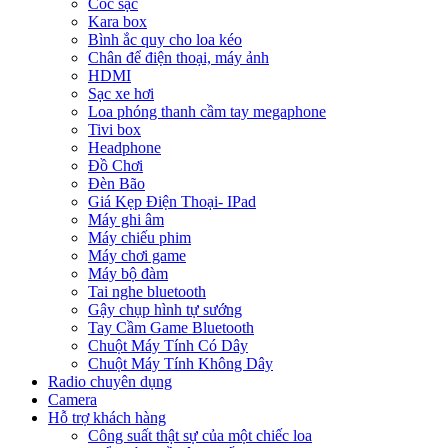
Cóc sạc
Kara box
Bình ắc quy cho loa kéo
Chân để điện thoại, máy ảnh
HDMI
Sạc xe hơi
Loa phóng thanh cầm tay megaphone
Tivi box
Headphone
Đồ Chơi
Đèn Bão
Giá Kẹp Điện Thoại- IPad
Máy ghi âm
Máy chiếu phim
Máy chơi game
Máy bộ đàm
Tai nghe bluetooth
Gậy chụp hình tự sướng
Tay Cầm Game Bluetooth
Chuột Máy Tính Có Dây
Chuột Máy Tính Không Dây
Radio chuyên dụng
Camera
Hỗ trợ khách hàng
Công suất thật sự của một chiếc loa