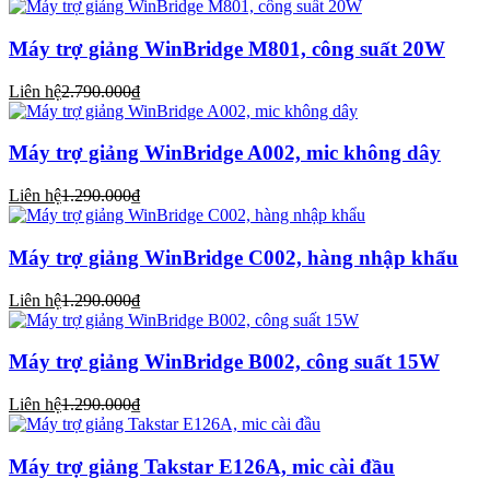
Máy trợ giảng WinBridge M801, công suất 20W
Liên hệ
2.790.000₫
Máy trợ giảng WinBridge A002, mic không dây
Liên hệ
1.290.000₫
Máy trợ giảng WinBridge C002, hàng nhập khẩu
Liên hệ
1.290.000₫
Máy trợ giảng WinBridge B002, công suất 15W
Liên hệ
1.290.000₫
Máy trợ giảng Takstar E126A, mic cài đầu