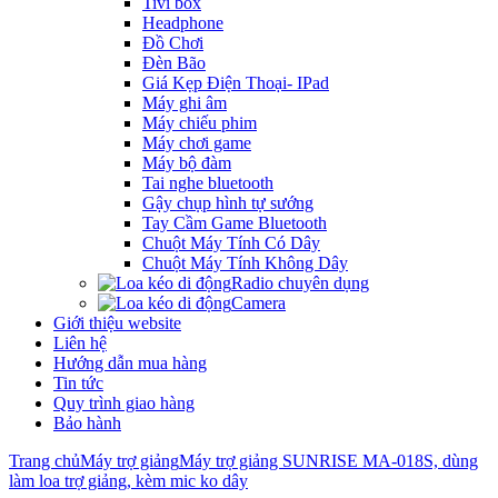
Tivi box
Headphone
Đồ Chơi
Đèn Bão
Giá Kẹp Điện Thoại- IPad
Máy ghi âm
Máy chiếu phim
Máy chơi game
Máy bộ đàm
Tai nghe bluetooth
Gậy chụp hình tự sướng
Tay Cầm Game Bluetooth
Chuột Máy Tính Có Dây
Chuột Máy Tính Không Dây
Radio chuyên dụng
Camera
Giới thiệu website
Liên hệ
Hướng dẫn mua hàng
Tin tức
Quy trình giao hàng
Bảo hành
Trang chủ
Máy trợ giảng
Máy trợ giảng SUNRISE MA-018S, dùng
làm loa trợ giảng, kèm mic ko dây