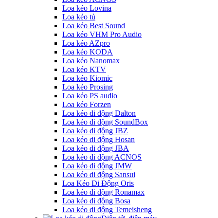
Loa kéo Lovina
Loa kéo tủ
Loa kéo Best Sound
Loa kéo VHM Pro Audio
Loa kéo AZpro
Loa kéo KODA
Loa kéo Nanomax
Loa kéo KTV
Loa kéo Kiomic
Loa kéo Prosing
Loa kéo PS audio
Loa kéo Forzen
Loa kéo di động Dalton
Loa kéo di động SoundBox
Loa kéo di động JBZ
Loa kéo di động Hosan
Loa kéo di động JBA
Loa kéo di động ACNOS
Loa kéo di động JMW
Loa kéo di động Sansui
Loa Kéo Di Động Oris
Loa kéo di động Ronamax
Loa kéo di động Bosa
Loa kéo di động Temeisheng