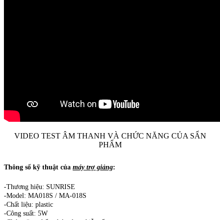
VIDEO TEST ÂM THANH VÀ CHỨC NĂNG CỦA SẨN
PHẨM
Thông số kỹ thuật của
máy trợ giảng
:
-Thương hiệu: SUNRISE
-Model: MA018S / MA-018S
-Chất liệu: plastic
-Công suất: 5W