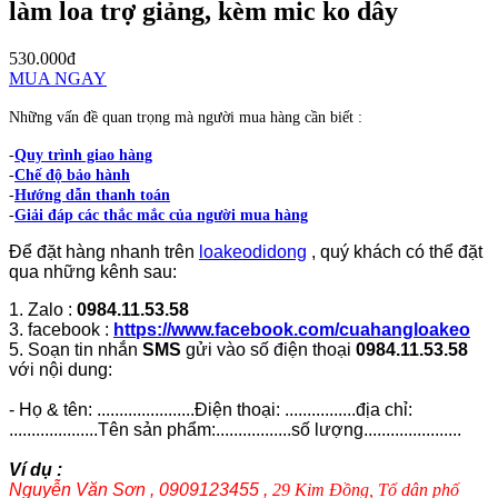
làm loa trợ giảng, kèm mic ko dây
530.000đ
MUA NGAY
Những vấn đề quan trọng mà người mua hàng cần biết :
-
Quy trình giao hàng
-
Chế độ bảo hành
-
Hướng dẫn thanh toán
-
Giải đáp các thắc mắc của người mua hàng
Để đặt hàng nhanh trên
loakeodidong
, quý khách có thể đặt
qua những kênh sau:
1. Zalo :
0984.11.53.58
3. facebook :
https://www.facebook.com/cuahangloakeo
5. Soạn tin nhắn
SMS
gửi vào số điện thoại
0984.11.53.58
với nội dung:
- Họ & tên: ......................Điện thoại: ................địa chỉ:
....................Tên sản phẩm:.................số lượng......................
Ví dụ :
Nguyễn Văn Sơn , 0909123455 ,
29 Kim Đồng, Tổ dân phố