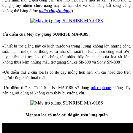
nghe nhạc thông qua cổng cắm thẻ nhớ SD, nghe một số kênh radio thông
dụng ( tuy nhiên chức năng này rất hạn chế và khả năng bắt sóng cũng
không thể bằng được
radio chuyên dụng
)
Ưu điểm của
Máy trợ giảng
SUNRISE MA-018S:
-Thiết bị trợ giảng này có kích thước và trọng lượng không lớn nhưng công
suất mạnh mẽ ( theo thông số từ nhà sản xuất thì loa chỉ có công suất 5W,
tuy nhiên khi test loa thì chúng tôi nhận thấy âm thanh của loa rất lớn,
không thua kém những mẫu trợ giảng Shuke Sk-898 và Sony SN-898 )
-Ưu điểm thứ 2 của loa là có độ dày mỏng hơn nên khi cài hoặc đeo trên
người cũng khá thoải mái.
-Ưu điểm thứ 3: đó là Sunrise MA018S sử dụng
microphone
không dây
nên người dùng sẽ không cảm thấy bị vướng víu.
Mặt sau loa có móc cài để gắn trên lưng quần