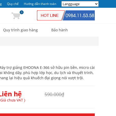
ng
Quy chế
Hướng dẫn thanh toán
0
Quy trình giao hàng
Bảo hành
áy trợ giảng EHOONA E-366 sở hữu pin bền, micro cài
ai không dây, phù hợp lớp học, du lịch và thuyết trình,
ang lại hiệu quả khuếch đại giọng nói vượt trội.
Liên hệ
590.000₫
 Giá chưa VAT )