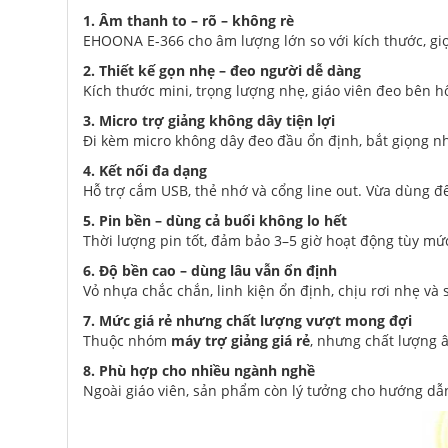
1. Âm thanh to – rõ – không rè
EHOONA E-366 cho âm lượng lớn so với kích thước, giọ
2. Thiết kế gọn nhẹ – đeo người dễ dàng
Kích thước mini, trọng lượng nhẹ, giáo viên đeo bên 
3. Micro trợ giảng không dây tiện lợi
Đi kèm micro không dây đeo đầu ổn định, bắt giọng nh
4. Kết nối đa dạng
Hỗ trợ cắm USB, thẻ nhớ và cổng line out. Vừa dùng để
5. Pin bền – dùng cả buổi không lo hết
Thời lượng pin tốt, đảm bảo 3–5 giờ hoạt động tùy mức
6. Độ bền cao – dùng lâu vẫn ổn định
Vỏ nhựa chắc chắn, linh kiện ổn định, chịu rơi nhẹ và 
7. Mức giá rẻ nhưng chất lượng vượt mong đợi
Thuộc nhóm
máy trợ giảng giá rẻ
, nhưng chất lượng 
8. Phù hợp cho nhiều ngành nghề
Ngoài giáo viên, sản phẩm còn lý tưởng cho hướng dẫn