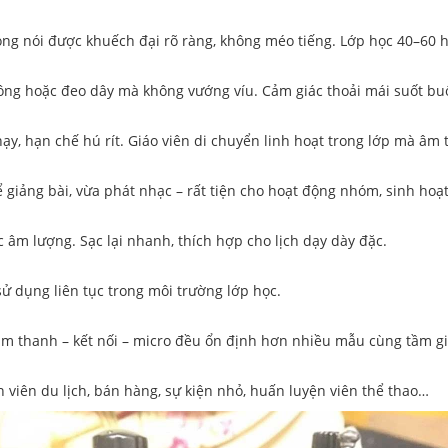
ng nói được khuếch đại rõ ràng, không méo tiếng. Lớp học 40–60 h
hông hoặc đeo dây mà không vướng víu. Cảm giác thoải mái suốt buổ
ạy, hạn chế hú rít. Giáo viên di chuyển linh hoạt trong lớp mà âm 
 giảng bài, vừa phát nhạc – rất tiện cho hoạt động nhóm, sinh hoạ
 âm lượng. Sạc lại nhanh, thích hợp cho lịch dạy dày đặc.
sử dụng liên tục trong môi trường lớp học.
âm thanh – kết nối – micro đều ổn định hơn nhiều mẫu cùng tầm gi
 viên du lịch, bán hàng, sự kiện nhỏ, huấn luyện viên thể thao…