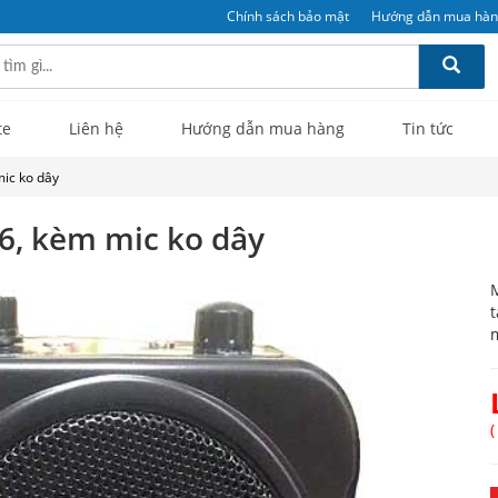
Chính sách bảo mật
Hướng dẫn mua hà
te
Liên hệ
Hướng dẫn mua hàng
Tin tức
ic ko dây
6, kèm mic ko dây
M
t
m
(