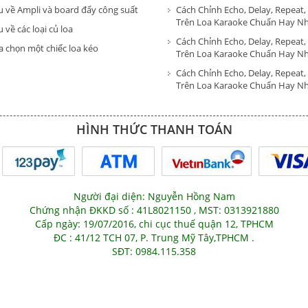
u về Ampli và board đẩy công suất
Cách Chỉnh Echo, Delay, Repeat,
Trên Loa Karaoke Chuẩn Hay N
 về các loại củ loa
Cách Chỉnh Echo, Delay, Repeat,
a chọn một chiếc loa kéo
Trên Loa Karaoke Chuẩn Hay N
Cách Chỉnh Echo, Delay, Repeat,
Trên Loa Karaoke Chuẩn Hay N
HÌNH THỨC THANH TOÁN
Người đại diện: Nguyễn Hồng Nam
Chứng nhận ĐKKD số : 41L8021150 , MST: 0313921880
Cấp ngày: 19/07/2016, chi cục thuế quận 12, TPHCM
ĐC : 41/12 TCH 07, P. Trung Mỹ Tây,TPHCM .
SĐT: 0984.115.358