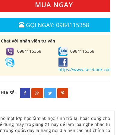
MUA NGAY
GỌI NGAY: 0984115358
Chat với nhân viên tư vấn
0984115358
0984115358
https://www.facebook.com/cuahangl
CHIA SẺ:
cho một lớp học tầm 50 học sinh trở lại hoặc dùng cho
hể dùng may tro giang X1 này để làm loa nghe nhạc từ
ừ trung quốc, đây là hàng nội địa nên các nút chỉnh có