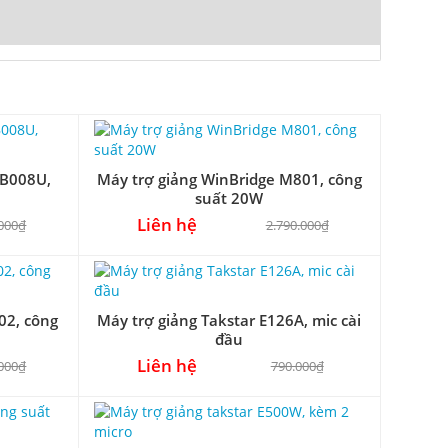
WB008U,
Máy trợ giảng WinBridge M801, công
suất 20W
Liên hệ
.000₫
2.790.000₫
02, công
Máy trợ giảng Takstar E126A, mic cài
đầu
Liên hệ
.000₫
790.000₫