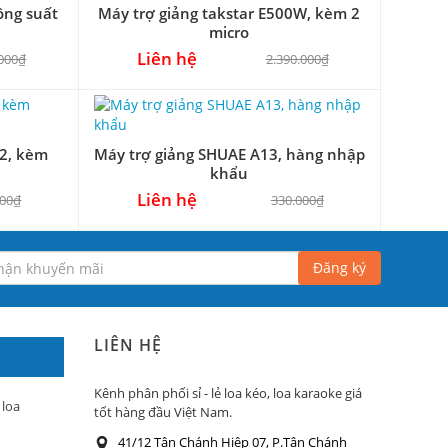
ông suất
Máy trợ giảng takstar E500W, kèm 2
micro
Liên hệ
.000₫
2.390.000₫
2, kèm
Máy trợ giảng SHUAE A13, hàng nhập
khẩu
Liên hệ
000₫
330.000₫
Đăng ký
LIÊN HỆ
Kênh phân phối sỉ - lẻ loa kéo, loa karaoke giá
 loa
tốt hàng đầu Việt Nam.
41/12 Tân Chánh Hiệp 07, P.Tân Chánh