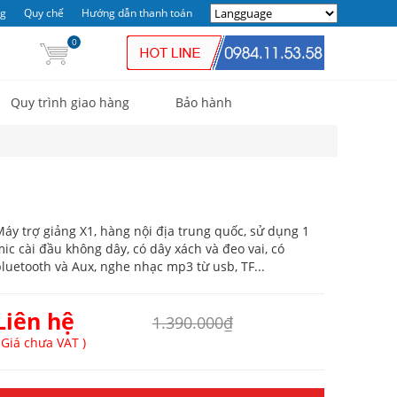
ng
Quy chế
Hướng dẫn thanh toán
0
Quy trình giao hàng
Bảo hành
áy trợ giảng X1, hàng nội địa trung quốc, sử dụng 1
ic cài đầu không dây, có dây xách và đeo vai, có
luetooth và Aux, nghe nhạc mp3 từ usb, TF...
Liên hệ
1.390.000₫
 Giá chưa VAT )