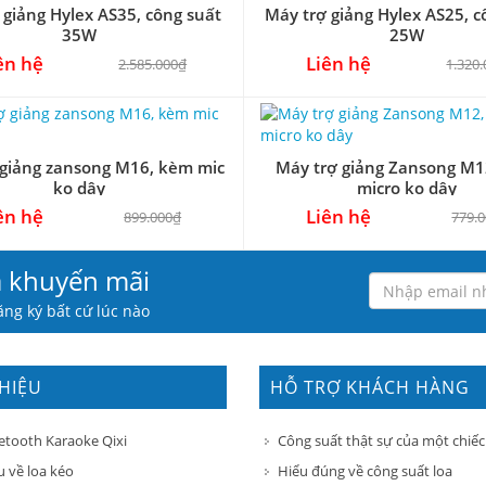
 giảng Hylex AS35, công suất
Máy trợ giảng Hylex AS25, c
35W
25W
ên hệ
Liên hệ
2.585.000₫
1.320
 giảng zansong M16, kèm mic
Máy trợ giảng Zansong M1
ko dây
micro ko dây
ên hệ
Liên hệ
899.000₫
779.
à khuyến mãi
ng ký bất cứ lúc nào
THIỆU
HỖ TRỢ KHÁCH HÀNG
etooth Karaoke Qixi
Công suất thật sự của một chiếc
u về loa kéo
Hiểu đúng về công suất loa