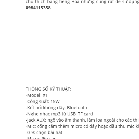
chú thích bằng tiếng Hoa nhưng cũng rất dễ sử dụng.
0984115358
.
THÔNG SỐ KỸ THUẬT:
-Model: X1
-Công suất: 15W
-Kết nối không dây: Bluetooth
-Nghe nhạc mp3 từ USB, TF card
-Jack AUX: ngõ vào âm thanh, làm loa ngoài cho các thi
-Mic: cổng cắm thêm micro có dây hoặc đầu thu mic 
-0-9: chọn bài hát
-Micro: Pin sạc