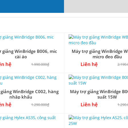
ợ giảng WinBridge B006, mic
Máy trợ giảng WinBridge 
cài áo
micro đeo đầu
ên hệ
Liên hệ
1.990.000₫
2.190
 giảng WinBridge C002, hàng
Máy trợ giảng WinBridge B0
nhập khẩu
suất 15W
ên hệ
Liên hệ
1.290.000₫
1.290