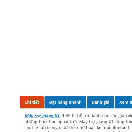
Chi tiết
Đặt hàng nhanh
Đánh giá
Xem h
Máy trợ giảng X1
, thiết bị hỗ trợ dành cho các giáo
những buổi học ngoài trời. Máy trợ giảng X1 cũng th
các file lưu trong usb/ thẻ nhớ hoặc kết nối bluetoot