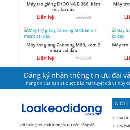
Máy trợ giảng EHOONA E-366, kèm
Máy trợ
mic ko dây
Liên hệ
Li
590.000₫
Máy trợ giảng Zansong M60, kèm 2
Máy trợ
micro cài đầu
Liên hệ
Li
448.000₫
Đăng ký nhận thông tin ưu đãi v
Thông tin của bạn sẽ được bảo mật tuyệt đối và hủy đă
GIỚI 
Loa Blu
Với chúng tôi ,chất lượng là ưu tiên hàng đầu.
Tìm hiể