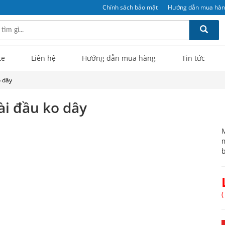
Chính sách bảo mật
Hướng dẫn mua hà
te
Liên hệ
Hướng dẫn mua hàng
Tin tức
o dây
ài đầu ko dây
M
m
b
(