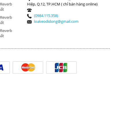
 Reverb
Hiệp, Q.12, TP.HCM ( chỉ bán hàng online)
hất
(0984.115.358)
 Reverb
loakeodidong@gmail.com
hất
 Reverb
hất