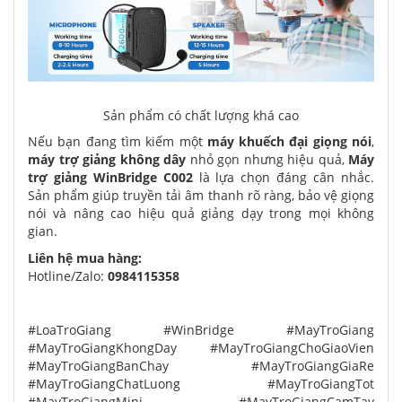
Sản phẩm có chất lượng khá cao
Nếu bạn đang tìm kiếm một
máy khuếch đại giọng nói
,
máy trợ giảng không dây
nhỏ gọn nhưng hiệu quả,
Máy
trợ giảng WinBridge C002
là lựa chọn đáng cân nhắc.
Sản phẩm giúp truyền tải âm thanh rõ ràng, bảo vệ giọng
nói và nâng cao hiệu quả giảng dạy trong mọi không
gian.
Liên hệ mua hàng:
Hotline/Zalo:
0984115358
#LoaTroGiang #WinBridge #MayTroGiang
#MayTroGiangKhongDay #MayTroGiangChoGiaoVien
#MayTroGiangBanChay #MayTroGiangGiaRe
#MayTroGiangChatLuong #MayTroGiangTot
#MayTroGiangMini #MayTroGiangCamTay