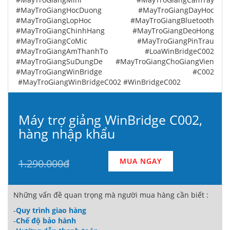
#MayTroGiangHocDuong #MayTroGiangDayHoc
#MayTroGiangLopHoc #MayTroGiangBluetooth
#MayTroGiangChinhHang #MayTroGiangDeoHong
#MayTroGiangCoMic #MayTroGiangPinTrau
#MayTroGiangAmThanhTo #LoaWinBridgeC002
#MayTroGiangSuDungDe #MayTroGiangChoGiangVien
#MayTroGiangWinBridge #C002
#MayTroGiangWinBridgeC002 #WinBridgeC002
Máy trợ giảng WinBridge C002,
hàng nhập khẩu
MUA NGAY
1.290.000đ
Những vấn đề quan trọng mà người mua hàng cần biết :
-
Quy trình giao hàng
-
Chế độ bảo hành