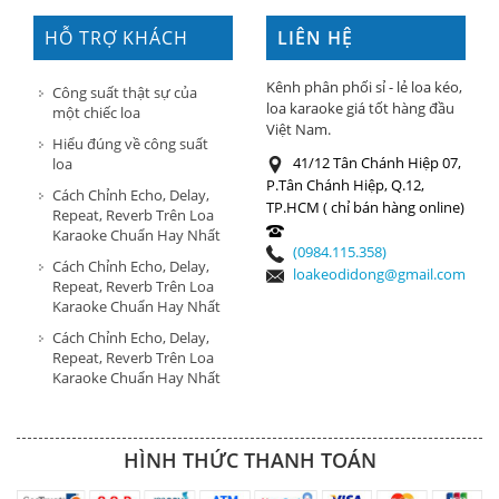
HỖ TRỢ KHÁCH
LIÊN HỆ
HÀNG
Kênh phân phối sỉ - lẻ loa kéo,
Công suất thật sự của
loa karaoke giá tốt hàng đầu
một chiếc loa
Việt Nam.
Hiểu đúng về công suất
41/12 Tân Chánh Hiệp 07,
loa
P.Tân Chánh Hiệp, Q.12,
Cách Chỉnh Echo, Delay,
TP.HCM ( chỉ bán hàng online)
Repeat, Reverb Trên Loa
Karaoke Chuẩn Hay Nhất
(0984.115.358)
Cách Chỉnh Echo, Delay,
loakeodidong@gmail.com
Repeat, Reverb Trên Loa
Karaoke Chuẩn Hay Nhất
Cách Chỉnh Echo, Delay,
Repeat, Reverb Trên Loa
Karaoke Chuẩn Hay Nhất
HÌNH THỨC THANH TOÁN