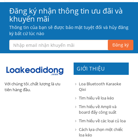
Đăng ký nhận thông tin ưu đãi và
khuyến mãi
Thông tin của bạn sẽ được bảo mật tuyệt đối và hủy đăng
ký bất cứ lúc nào
Đăng ký
GIỚI THIỆU
Loa Bluetooth Karaoke
Với chúng tôi ,chất lượng là ưu
Qixi
tiên hàng đầu.
Tìm hiểu về loa kéo
Tìm hiểu về Ampli và
board đẩy công suất
Tìm hiểu về các loại củ loa
Cách lựa chọn một chiếc
loa kéo