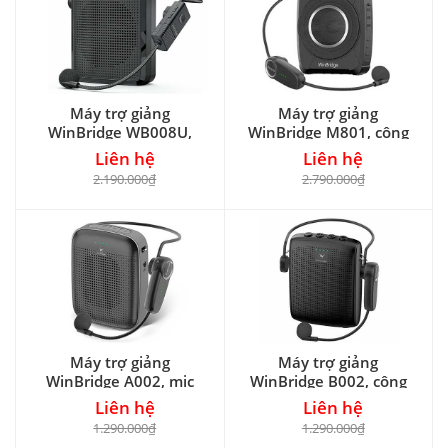
Máy trợ giảng
Máy trợ giảng
WinBridge WB008U,
WinBridge M801, công
micro đeo đầu
suất 20W
Liên hệ
Liên hệ
2.190.000₫
2.790.000₫
Máy trợ giảng
Máy trợ giảng
WinBridge A002, mic
WinBridge B002, công
không dây
suất 15W
Liên hệ
Liên hệ
1.290.000₫
1.290.000₫