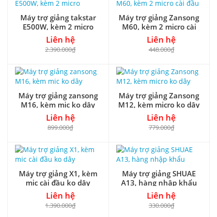
Máy trợ giảng takstar
Máy trợ giảng Zansong
E500W, kèm 2 micro
M60, kèm 2 micro cài
đầu
Liên hệ
Liên hệ
2.390.000₫
448.000₫
Máy trợ giảng zansong
Máy trợ giảng Zansong
M16, kèm mic ko dây
M12, kèm micro ko dây
Liên hệ
Liên hệ
899.000₫
779.000₫
Máy trợ giảng X1, kèm
Máy trợ giảng SHUAE
mic cài đầu ko dây
A13, hàng nhập khẩu
Liên hệ
Liên hệ
1.390.000₫
330.000₫