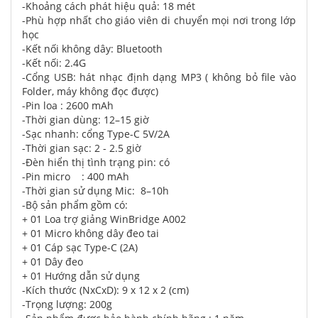
-Khoảng cách phát hiệu quả: 18 mét
-Phù hợp nhất cho giáo viên di chuyển mọi nơi trong lớp
học
-Kết nối không dây: Bluetooth
-Kết nối: 2.4G
-Cổng USB: hát nhạc định dạng MP3 ( không bỏ file vào
Folder, máy không đọc được)
-Pin loa : 2600 mAh
-Thời gian dùng: 12–15 giờ
-Sạc nhanh: cổng Type-C 5V/2A
-Thời gian sạc: 2 - 2.5 giờ
-Đèn hiển thị tình trạng pin: có
-Pin micro : 400 mAh
-Thời gian sử dụng Mic: 8–10h
-Bộ sản phẩm gồm có:
+ 01 Loa trợ giảng WinBridge A002
+ 01 Micro không dây đeo tai
+ 01 Cáp sạc Type-C (2A)
+ 01 Dây đeo
+ 01 Hướng dẫn sử dụng
-Kích thước (NxCxD): 9 x 12 x 2 (cm)
-Trọng lượng: 200g