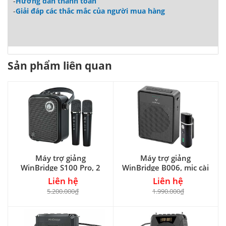
-
Hướng dẫn thanh toán
-
Giải đáp các thắc mắc của người mua hàng
Sản phẩm liên quan
Máy trợ giảng
Máy trợ giảng
WinBridge S100 Pro, 2
WinBridge B006, mic cài
mic cầm tay
áo
Liên hệ
Liên hệ
5.200.000₫
1.990.000₫