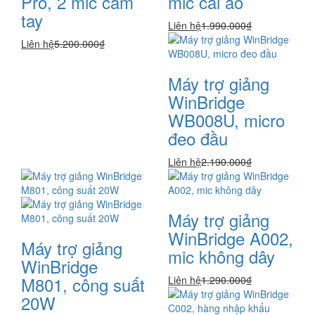
Pro, 2 mic cầm
mic cài áo
tay
Liên hệ
1.990.000₫
Liên hệ
5.200.000₫
Máy trợ giảng
WinBridge
WB008U, micro
đeo đầu
Liên hệ
2.190.000₫
Máy trợ giảng
WinBridge A002,
Máy trợ giảng
mic không dây
WinBridge
M801, công suất
Liên hệ
1.290.000₫
20W