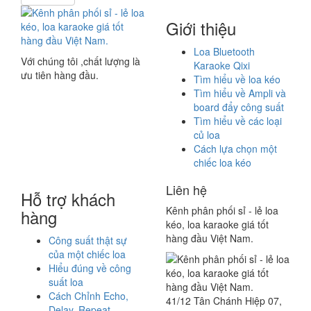
Giới thiệu
Loa Bluetooth
Với chúng tôi ,chất lượng là
Karaoke Qixi
ưu tiên hàng đầu.
Tìm hiểu về loa kéo
Tìm hiểu về Ampli và
board đẩy công suất
Tìm hiểu về các loại
củ loa
Cách lựa chọn một
chiếc loa kéo
Liên hệ
Hỗ trợ khách
Kênh phân phối sỉ - lẻ loa
hàng
kéo, loa karaoke giá tốt
hàng đầu Việt Nam.
Công suất thật sự
của một chiếc loa
Hiểu đúng về công
suất loa
Cách Chỉnh Echo,
41/12 Tân Chánh Hiệp 07,
Delay, Repeat,