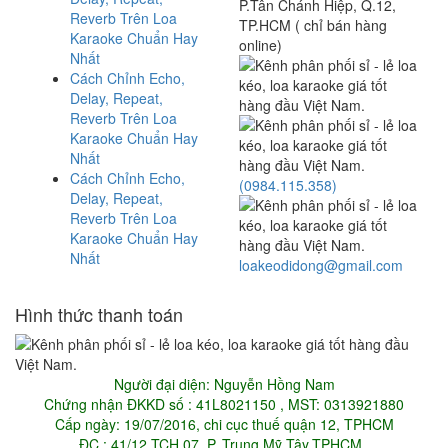
P.Tân Chánh Hiệp, Q.12,
Reverb Trên Loa
TP.HCM ( chỉ bán hàng
Karaoke Chuẩn Hay
online)
Nhất
Cách Chỉnh Echo,
Delay, Repeat,
Reverb Trên Loa
Karaoke Chuẩn Hay
Nhất
Cách Chỉnh Echo,
(0984.115.358)
Delay, Repeat,
Reverb Trên Loa
Karaoke Chuẩn Hay
Nhất
loakeodidong@gmail.com
Hình thức thanh toán
Người đại diện: Nguyễn Hồng Nam
Chứng nhận ĐKKD số : 41L8021150 , MST: 0313921880
Cấp ngày: 19/07/2016, chi cục thuế quận 12, TPHCM
ĐC : 41/12 TCH 07, P. Trung Mỹ Tây,TPHCM .