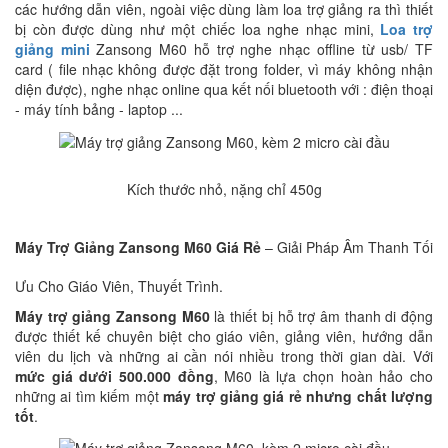
các hướng dẫn viên, ngoài việc dùng làm loa trợ giảng ra thì thiết
bị còn được dùng như một chiếc loa nghe nhạc mini,
Loa trợ
giảng mini
Zansong M60 hỗ trợ nghe nhạc offline từ usb/ TF
card ( file nhạc không được đặt trong folder, vì máy không nhận
diện được), nghe nhạc online qua kết nối bluetooth với : điện thoại
- máy tính bảng - laptop ...
Kích thước nhỏ, nặng chỉ 450g
Máy Trợ Giảng Zansong M60 Giá Rẻ
– Giải Pháp Âm Thanh Tối
Ưu Cho Giáo Viên, Thuyết Trình.
Máy trợ giảng Zansong M60
là thiết bị hỗ trợ âm thanh di động
được thiết kế chuyên biệt cho giáo viên, giảng viên, hướng dẫn
viên du lịch và những ai cần nói nhiều trong thời gian dài. Với
mức giá dưới 500.000 đồng
, M60 là lựa chọn hoàn hảo cho
những ai tìm kiếm một
máy trợ giảng giá rẻ nhưng chất lượng
tốt
.