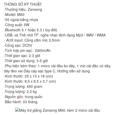
THÔNG SỐ KỸ THUẬT:
-Thương hiệu: Zansong
-Model: M60
-Vỏ ngoài bằng nhựa
-Công suất: 5W
-Bluetooth 5.1 hoặc 5.3 ( tùy đời)
-USB, và Thẻ nhớ TF: nghe nhạc định dạng Mp3 / WAV / WMA
- AUX input: Cổng cắm mic 3,5mm
-Cổng sạc: DC5V
-Tích hợp pin sạc: 2400mAh
-Thời gian sạc: 2-3 giờ
-Thời gian sử dụng: 3-5 giờ
-Phụ kiện kèm theo: 1 micro cài đầu ko dây, 1 mic cài đầu có dây,
dây đeo vai Dây cáp sạc type C, Hướng dẫn sử dụng
-Kích thước: 25 x 13 x 18 (cm)
-Kích thước: 8,5 x 8,5 x 3,7 (cm)
-Trọng lượng: 450 gram
-Trọng lượng: 2.2 kg
-Nguồn gốc: trung quốc
-Bảo hành: 03 tháng.