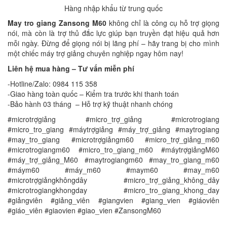
Hàng nhập khẩu từ trung quốc
May tro giang Zansong M60
không chỉ là công cụ hỗ trợ giọng
nói, mà còn là trợ thủ đắc lực giúp bạn truyền đạt hiệu quả hơn
mỗi ngày. Đừng để giọng nói bị lãng phí – hãy trang bị cho mình
một chiếc máy trợ giảng chuyên nghiệp ngay hôm nay!
Liên hệ mua hàng – Tư vấn miễn phí
-Hotline/Zalo: 0984 115 358
-Giao hàng toàn quốc – Kiểm tra trước khi thanh toán
-Bảo hành 03 tháng – Hỗ trợ kỹ thuật nhanh chóng
#microtrợgiảng #micro_trợ_giảng #microtrogiang
#micro_tro_giang #máytrợgiảng #máy_trợ_giảng #maytrogiang
#may_tro_giang #microtrợgiảngm60 #micro_trợ_giảng_m60
#microtrogiangm60 #micro_tro_giang_m60 #máytrợgiảngM60
#máy_trợ_giảng_M60 #maytrogiangm60 #may_tro_giang_m60
#máym60 #máy_m60 #maym60 #may_m60
#microtrợgiảngkhôngdây #micro_trợ_giảng_không_dây
#microtrogiangkhongday #micro_tro_giang_khong_day
#giảngviên #giảng_viên #giangvien #giang_vien #giáoviên
#giáo_viên #giaovien #giao_vien #ZansongM60