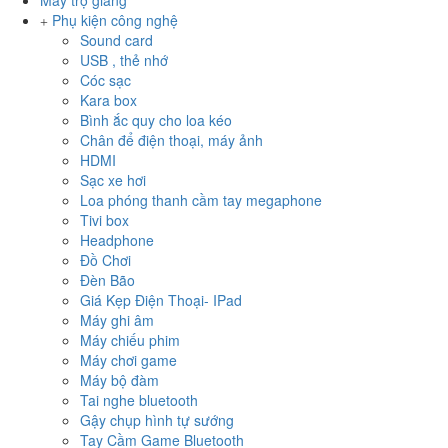
Máy trợ giảng
Phụ kiện công nghệ
Sound card
USB , thẻ nhớ
Cóc sạc
Kara box
Bình ắc quy cho loa kéo
Chân để điện thoại, máy ảnh
HDMI
Sạc xe hơi
Loa phóng thanh cầm tay megaphone
Tivi box
Headphone
Đồ Chơi
Đèn Bão
Giá Kẹp Điện Thoại- IPad
Máy ghi âm
Máy chiếu phim
Máy chơi game
Máy bộ đàm
Tai nghe bluetooth
Gậy chụp hình tự sướng
Tay Cầm Game Bluetooth