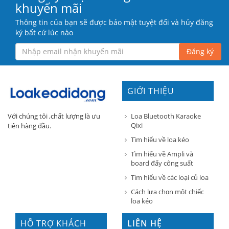
khuyến mãi
Thông tin của bạn sẽ được bảo mật tuyệt đối và hủy đăng
ký bất cứ lúc nào
Đăng ký
GIỚI THIỆU
Loa Bluetooth Karaoke
Với chúng tôi ,chất lượng là ưu
Qixi
tiên hàng đầu.
Tìm hiểu về loa kéo
Tìm hiểu về Ampli và
board đẩy công suất
Tìm hiểu về các loại củ loa
Cách lựa chọn một chiếc
loa kéo
HỖ TRỢ KHÁCH
LIÊN HỆ