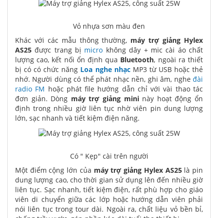
Vỏ nhựa sơn màu đen
Khác với các mẫu thông thường,
máy trợ giảng Hylex
AS25
được trang bị
micro
không dây + mic cài áo chất
lượng cao, kết nối ổn định qua
Bluetooth
, ngoài ra thiết
bị có có chức năng
Loa nghe nhạc
MP3 từ USB hoặc thẻ
nhớ. Người dùng có thể phát nhạc nền, ghi âm, nghe
đài
radio FM
hoặc phát file hướng dẫn chỉ với vài thao tác
đơn giản. Dòng
máy trợ giảng mini
này hoạt động ổn
định trong nhiều giờ liên tục nhờ viên pin dung lượng
lớn, sạc nhanh và tiết kiệm điện năng.
Có " Kẹp" cài trên người
Một điểm cộng lớn của
máy trợ giảng Hylex AS25
là pin
dung lượng cao, cho thời gian sử dụng lên đến nhiều giờ
liên tục. Sạc nhanh, tiết kiệm điện, rất phù hợp cho giáo
viên di chuyển giữa các lớp hoặc hướng dẫn viên phải
nói liên tục trong tour dài. Ngoài ra, chất liệu vỏ bền bỉ,