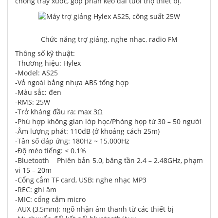
chống trầy xước, góp phần kéo dài tuổi thọ thiết bị.
Chức năng trợ giảng, nghe nhạc, radio FM
Thông số kỹ thuật:
-Thương hiệu: Hylex
-Model: AS25
-Vỏ ngoài bằng nhựa ABS tổng hợp
-Màu sắc: đen
-RMS: 25W
-Trở kháng đầu ra: max 3Ω
-Phù hợp không gian lớp học/Phòng họp từ 30 – 50 người
-Âm lượng phát: 110dB (ở khoảng cách 25m)
-Tần số đáp ứng: 180Hz ~ 15.000Hz
-Độ méo tiếng: < 0.1%
-Bluetooth Phiên bản 5.0, băng tần 2.4 – 2.48GHz, phạm
vi 15 – 20m
-Cổng cắm TF card, USB: nghe nhạc MP3
-REC: ghi âm
-MIC: cổng cẳm micro
-AUX (3,5mm): ngõ nhận âm thanh từ các thiết bị