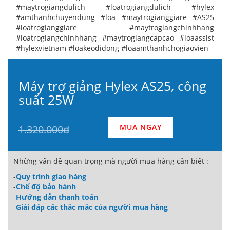
#maytrogiangdulich #loatrogiangdulich #hylex
#amthanhchuyendung #loa #maytrogianggiare #AS25
#loatrogianggiare #maytrogiangchinhhang
#loatrogiangchinhhang #maytrogiangcapcao #loaassist
#hylexvietnam #loakeodidong #loaamthanhchogiaovien
Máy trợ giảng Hylex AS25, công
suất 25W
MUA NGAY
1.320.000đ
Những vấn đề quan trọng mà người mua hàng cần biết :
-
Quy trình giao hàng
-
Chế độ bảo hành
-
Hướng dẫn thanh toán
-
Giải đáp các thắc mắc của người mua hàng