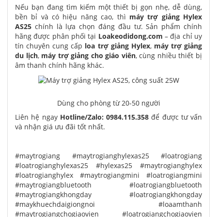
Nếu bạn đang tìm kiếm một thiết bị gọn nhẹ, dễ dùng,
bền bỉ và có hiệu năng cao, thì
máy trợ giảng Hylex
AS25
chính là lựa chọn đáng đầu tư. Sản phẩm chính
hãng được phân phối tại
Loakeodidong.com
– địa chỉ uy
tín chuyên cung cấp
loa trợ giảng Hylex
,
máy trợ giảng
du lịch
,
máy trợ giảng cho giáo viên
, cùng nhiều thiết bị
âm thanh chính hãng khác.
Dùng cho phòng từ 20-50 người
Liên hệ ngay
Hotline/Zalo: 0984.115.358
để được tư vấn
và nhận giá ưu đãi tốt nhất.
#maytrogiang #maytrogianghylexas25 #loatrogiang
#loatrogianghylexas25 #hylexas25 #maytrogianghylex
#loatrogianghylex #maytrogiangmini #loatrogiangmini
#maytrogiangbluetooth #loatrogiangbluetooth
#maytrogiangkhongday #loatrogiangkhongday
#maykhuechdaigiongnoi #loaamthanh
#maytrogiangchogiaovien #loatrogiangchogiaovien