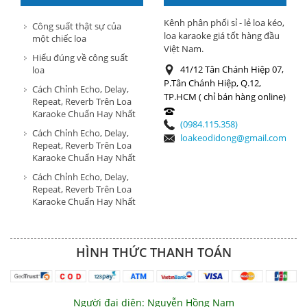
HÀNG
Kênh phân phối sỉ - lẻ loa kéo,
Công suất thật sự của
loa karaoke giá tốt hàng đầu
một chiếc loa
Việt Nam.
Hiểu đúng về công suất
41/12 Tân Chánh Hiệp 07,
loa
P.Tân Chánh Hiệp, Q.12,
Cách Chỉnh Echo, Delay,
TP.HCM ( chỉ bán hàng online)
Repeat, Reverb Trên Loa
Karaoke Chuẩn Hay Nhất
(0984.115.358)
Cách Chỉnh Echo, Delay,
loakeodidong@gmail.com
Repeat, Reverb Trên Loa
Karaoke Chuẩn Hay Nhất
Cách Chỉnh Echo, Delay,
Repeat, Reverb Trên Loa
Karaoke Chuẩn Hay Nhất
HÌNH THỨC THANH TOÁN
Người đại diện: Nguyễn Hồng Nam