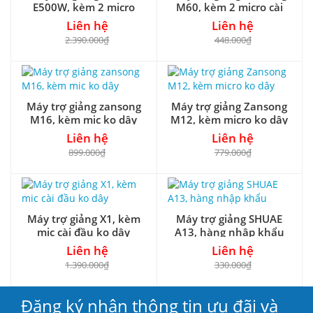
E500W, kèm 2 micro
M60, kèm 2 micro cài
đầu
Liên hệ
Liên hệ
2.390.000₫
448.000₫
Máy trợ giảng zansong
Máy trợ giảng Zansong
M16, kèm mic ko dây
M12, kèm micro ko dây
Liên hệ
Liên hệ
899.000₫
779.000₫
Máy trợ giảng X1, kèm
Máy trợ giảng SHUAE
mic cài đầu ko dây
A13, hàng nhập khẩu
Liên hệ
Liên hệ
1.390.000₫
330.000₫
Đăng ký nhận thông tin ưu đãi và