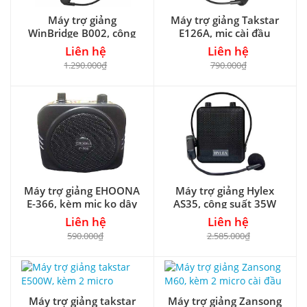
Máy trợ giảng
Máy trợ giảng Takstar
WinBridge B002, công
E126A, mic cài đầu
suất 15W
Liên hệ
Liên hệ
1.290.000₫
790.000₫
Máy trợ giảng EHOONA
Máy trợ giảng Hylex
E-366, kèm mic ko dây
AS35, công suất 35W
Liên hệ
Liên hệ
590.000₫
2.585.000₫
Máy trợ giảng takstar
Máy trợ giảng Zansong