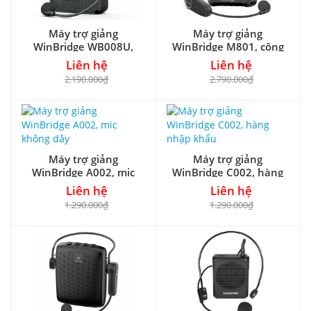
Máy trợ giảng
Máy trợ giảng
WinBridge WB008U,
WinBridge M801, công
micro đeo đầu
suất 20W
Liên hệ
Liên hệ
2.190.000₫
2.790.000₫
Máy trợ giảng
Máy trợ giảng
WinBridge A002, mic
WinBridge C002, hàng
không dây
nhập khẩu
Liên hệ
Liên hệ
1.290.000₫
1.290.000₫