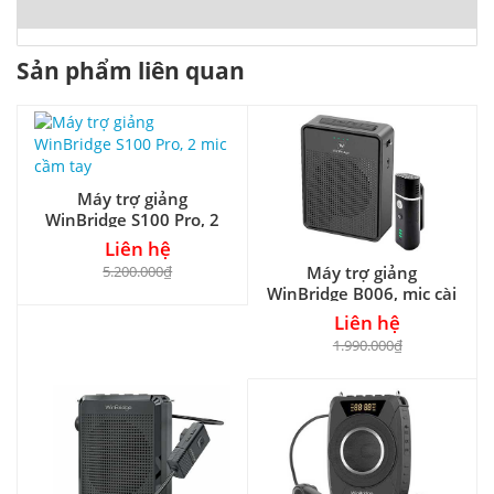
Sản phẩm liên quan
Máy trợ giảng
WinBridge S100 Pro, 2
mic cầm tay
Liên hệ
5.200.000₫
Máy trợ giảng
WinBridge B006, mic cài
áo
Liên hệ
1.990.000₫