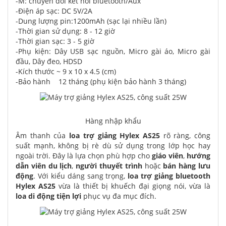
-M: chuyển đổi kết nối bluetooth/Aux
-Điện áp sạc: DC 5V/2A
-Dung lượng pin:1200mAh (sạc lại nhiều lần)
-Thời gian sử dụng: 8 - 12 giờ
-Thời gian sạc: 3 - 5 giờ
-Phụ kiện: Dây USB sạc nguồn, Micro gài áo, Micro gài
đầu, Dây đeo, HDSD
-Kích thước ~ 9 x 10 x 4.5 (cm)
-Bảo hành 12 tháng (phụ kiện bảo hành 3 tháng)
Hàng nhập khẩu
Âm thanh của
loa trợ giảng Hylex AS25
rõ ràng, công
suất mạnh, không bị rè dù sử dụng trong lớp học hay
ngoài trời. Đây là lựa chọn phù hợp cho
giáo viên
,
hướng
dẫn viên du lịch
,
người thuyết trình
hoặc
bán hàng lưu
động
. Với kiểu dáng sang trọng,
loa trợ giảng bluetooth
Hylex AS25
vừa là thiết bị khuếch đại giọng nói, vừa là
loa di động tiện lợi
phục vụ đa mục đích.