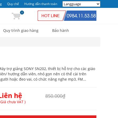
ng
Quy chế
Hướng dẫn thanh toán
0
Quy trình giao hàng
Bảo hành
áy trợ giảng SONY SN202, thiết bị hỗ trợ cho các giáo
iên/ hướng dẫn viên, nhỏ gọn nên có thể cài trên
gười hoặc đeo vai, có chức năng nghe mp3, FM...
Liên hệ
850.000₫
 Giá chưa VAT )