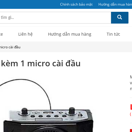
Chính sách bảo mật
Hướng dẫn mua hà
te
Liên hệ
Hướng dẫn mua hàng
Tin tức
icro cài đầu
 kèm 1 micro cài đầu
M
v
n
(