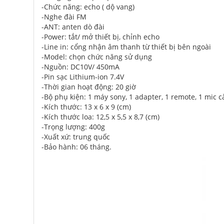
-Chức năng: echo ( dộ vang)
-Nghe đài FM
-ANT: anten dò đài
-Power: tắt/ mở thiết bị, chỉnh echo
-Line in: cổng nhận âm thanh từ thiết bị bên ngoài
-Model: chọn chức năng sử dụng
-Nguồn: DC10V/ 450mA
-Pin sạc Lithium-ion 7.4V
-Thời gian hoạt động: 20 giờ
-Bộ phụ kiện: 1 máy sony, 1 adapter, 1 remote, 1 mic c
-Kích thước: 13 x 6 x 9 (cm)
-Kích thước loa: 12,5 x 5,5 x 8,7 (cm)
-Trọng lượng: 400g
-Xuất xứ: trung quốc
-Bảo hành: 06 tháng.