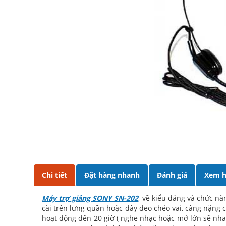
Chi tiết
Đặt hàng nhanh
Đánh giá
Xem h
Máy trợ giảng SONY SN-202
, về kiểu dáng và chức n
cài trên lưng quần hoặc dây đeo chéo vai, câng nặng 
hoạt động đến 20 giờ ( nghe nhạc hoặc mở lớn sẽ nhan