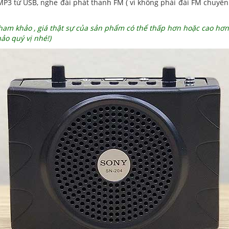
P3 từ USB, nghe đài phát thanh FM ( vì không phải đài FM chuyên
ị tham khảo , giá thật sự của sản phẩm có thể thấp hơn hoặc cao hơ
ảo quý vị nhé!)