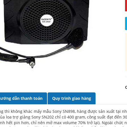
ướng dẫn thanh toán
Quy trình giao hàng
ăng thì không khác mấy mẫu Sony SN898, hàng được sản xuất tại nh
của loa trợ giảng Sony SN202 chỉ có 400 gram, công suất đạt đến 3
h hết pin hơn, chỉ nên mở max volume 70% trở lại). Ngoài chức năng