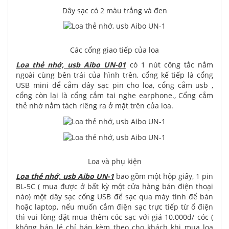
Dây sạc có 2 màu trắng và đen
Các cổng giao tiếp của loa
Loa thẻ nhớ, usb Aibo UN-01
có 1 nút công tắc nằm
ngoài cùng bên trái của hình trên, cổng kế tiếp là cổng
USB mini để cắm dây sạc pin cho loa, cổng cắm usb ,
cổng còn lại là cổng cắm tai nghe earphone., Cổng cắm
thẻ nhớ nằm tách riêng ra ở mặt trên của loa.
Loa và phụ kiện
Loa thẻ nhớ, usb Aibo UN-1
bao gồm một hộp giấy, 1 pin
BL-5C ( mua được ở bất kỳ một cửa hàng bán điện thoại
nào) một dây sạc cổng USB để sạc qua máy tinh để bàn
hoặc laptop, nếu muốn cắm điện sạc trực tiếp từ ổ điện
thì vui lòng đặt mua thêm cóc sạc với giá 10.000đ/ cóc (
không bán lẻ chỉ bán kèm theo cho khách khi mua loa