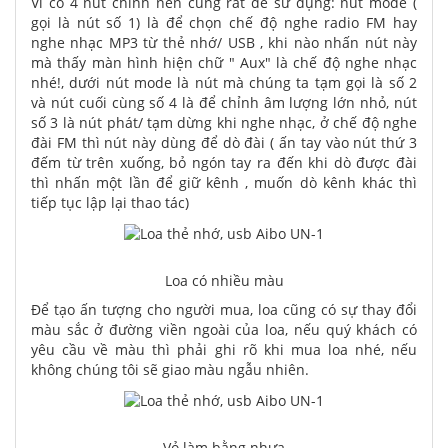
Vì có 4 nút chỉnh nên cũng rất dễ sử dụng: nút mode (
gọi là nút số 1) là để chọn chế độ nghe radio FM hay
nghe nhạc MP3 từ thẻ nhớ/ USB , khi nào nhấn nút này
mà thấy màn hình hiện chữ " Aux" là chế độ nghe nhạc
nhé!, dưới nút mode là nút mà chúng ta tạm gọi là số 2
và nút cuối cùng số 4 là để chỉnh âm lượng lớn nhỏ, nút
số 3 là nút phát/ tạm dừng khi nghe nhạc, ở chế độ nghe
đài FM thì nút này dùng để dò đài ( ấn tay vào nút thứ 3
đếm từ trên xuống, bỏ ngón tay ra đến khi dò được đài
thì nhấn một lần để giữ kênh , muốn dò kênh khác thì
tiếp tục lập lại thao tác)
Loa có nhiều màu
Để tạo ấn tượng cho người mua, loa cũng có sự thay đổi
màu sắc ở đường viền ngoài của loa, nếu quý khách có
yêu cầu về màu thì phải ghi rõ khi mua loa nhé, nếu
không chúng tôi sẽ giao màu ngẫu nhiên.
Vỏ làm bằng nhựa