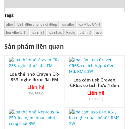
Tags:
aibo
bình điện cho loa di động
loa aibo
loa Aibo UN-1
loa Aibo UN1
loa mini
loa nhac
Radio
thẻ nhớ
usb
Sản phẩm liên quan
Loa thẻ nhớ Craven CR-
853, nghe được đài FM
Loa cắm usb Craven
CR65, có tích hợp 4 đèn
Liên hệ
led, RMS 3W
Liên hệ
190.000₫
190.000₫