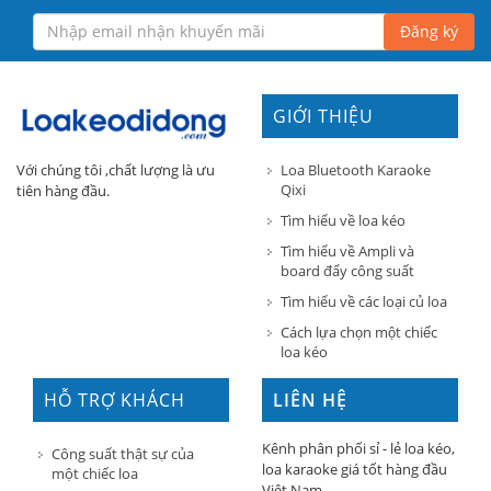
Đăng ký
GIỚI THIỆU
Loa Bluetooth Karaoke
Với chúng tôi ,chất lượng là ưu
Qixi
tiên hàng đầu.
Tìm hiểu về loa kéo
Tìm hiểu về Ampli và
board đẩy công suất
Tìm hiểu về các loại củ loa
Cách lựa chọn một chiếc
loa kéo
HỖ TRỢ KHÁCH
LIÊN HỆ
HÀNG
Kênh phân phối sỉ - lẻ loa kéo,
Công suất thật sự của
loa karaoke giá tốt hàng đầu
một chiếc loa
Việt Nam.