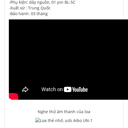
-Phụ kiện: dây nguồn, 01 pin BL-5C
-Xuất xứ : Trung Quốc
-Bảo hành: 03 tháng
Nghe thử âm thanh của loa