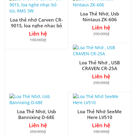
Loa Thẻ Nhớ, Usb
Nintaus ZK-606
Loa thẻ nhớ Carven CR-
901S, loa nghe nhạc bỏ
Liên hệ
túi, RMS 3W
Liên hệ
250.000₫
190.000₫
Loa Thẻ Nhớ , USB
CRAVEN CR-25A
Liên hệ
299.000₫
Loa Thẻ Nhớ, Usb
Loa Thẻ Nhớ SeeMe
Bannixing D-68E
Here LV510
Liên hệ
Liên hệ
250.000₫
180.000₫