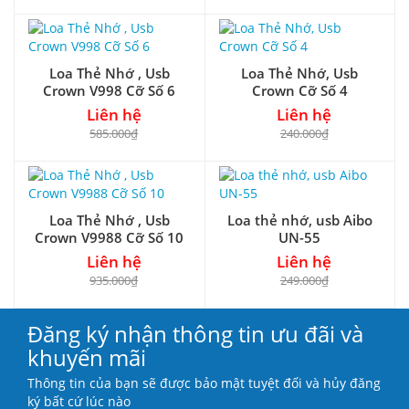
Loa Thẻ Nhớ , Usb
Loa Thẻ Nhớ, Usb
Crown V998 Cỡ Số 6
Crown Cỡ Số 4
Liên hệ
Liên hệ
585.000₫
240.000₫
Loa Thẻ Nhớ , Usb
Loa thẻ nhớ, usb Aibo
Crown V9988 Cỡ Số 10
UN-55
Liên hệ
Liên hệ
935.000₫
249.000₫
Đăng ký nhận thông tin ưu đãi và
khuyến mãi
Thông tin của bạn sẽ được bảo mật tuyệt đối và hủy đăng
ký bất cứ lúc nào