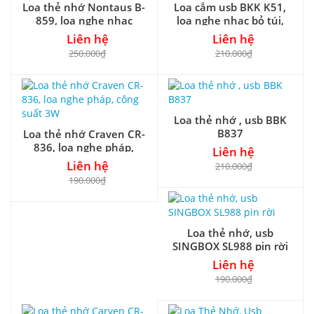
Loa thẻ nhớ Nontaus B-
Loa cắm usb BKK K51,
859, loa nghe nhạc
loa nghe nhạc bỏ túi,
mini, công suất 3W
RMS 3W
Liên hệ
Liên hệ
250.000₫
210.000₫
Loa thẻ nhớ , usb BBK
B837
Loa thẻ nhớ Craven CR-
836, loa nghe pháp,
Liên hệ
công suất 3W
Liên hệ
210.000₫
190.000₫
Loa thẻ nhớ, usb
SINGBOX SL988 pin rời
Liên hệ
190.000₫