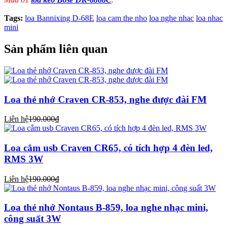
Tags:
loa Bannixing D-68E
loa cam the nho
loa nghe nhac
loa nhac
mini
Sản phẩm liên quan
Loa thẻ nhớ Craven CR-853, nghe được đài FM
Liên hệ
190.000₫
Loa cắm usb Craven CR65, có tích hợp 4 đèn led,
RMS 3W
Liên hệ
190.000₫
Loa thẻ nhớ Nontaus B-859, loa nghe nhạc mini,
công suất 3W