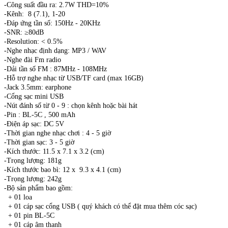
-Công suất đầu ra: 2.7W THD=10%
-Kênh: 8 (7.1), 1-20
-Đáp ứng tần số: 150Hz - 20KHz
-SNR: ≥80dB
-Resolution: < 0.5%
-Nghe nhạc định dạng: MP3 / WAV
-Nghe đài Fm radio
-Dải tần số FM : 87MHz - 108MHz
-Hỗ trợ nghe nhạc từ USB/TF card (max 16GB)
-Jack 3.5mm: earphone
-Cổng sạc mini USB
-Nút đánh số từ 0 - 9 : chọn kênh hoặc bài hát
-Pin : BL-5C , 500 mAh
-Điện áp sạc: DC 5V
-Thời gian nghe nhạc chơi : 4 - 5 giờ
-Thời gian sạc: 3 - 5 giờ
-Kích thước: 11.5 x 7.1 x 3.2 (cm)
-Trọng lượng: 181g
-Kích thước bao bì: 12 x 9.3 x 4.1 (cm)
-Trọng lượng: 242g
-Bộ sản phẩm bao gồm:
+ 01 loa
+ 01 cáp sạc cổng USB ( quý khách có thể đặt mua thêm cóc sạc)
+ 01 pin BL-5C
+ 01 cáp âm thanh