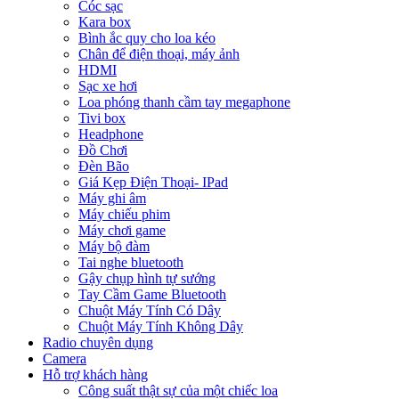
Cóc sạc
Kara box
Bình ắc quy cho loa kéo
Chân để điện thoại, máy ảnh
HDMI
Sạc xe hơi
Loa phóng thanh cầm tay megaphone
Tivi box
Headphone
Đồ Chơi
Đèn Bão
Giá Kẹp Điện Thoại- IPad
Máy ghi âm
Máy chiếu phim
Máy chơi game
Máy bộ đàm
Tai nghe bluetooth
Gậy chụp hình tự sướng
Tay Cầm Game Bluetooth
Chuột Máy Tính Có Dây
Chuột Máy Tính Không Dây
Radio chuyên dụng
Camera
Hỗ trợ khách hàng
Công suất thật sự của một chiếc loa