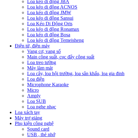
Loa kéo di động JBA
Loa kéo di động ACNOS
Loa kéo di động JMW
Loa kéo di động Sansui
Loa Kéo Di Động Oris
Loa kéo di động Ronamax
Loa kéo di động Bosa
Loa kéo di động Temeisheng
Điện tử, điện máy
Vang cơ, vang số
Main công suất, cục đẩy công suất
Loa treo tường
Máy làm mát
Loa cây, loa hội trường, loa sân khấu, loa gia đinh
Loa điện
Microphone Karaoke
Micro
Amply
Loa SUB
Loa nghe nhạc
Loa xách tay
Máy trợ giảng
Phụ kiện công nghệ
Sound card
USB , thẻ nhớ