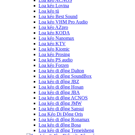
Loa kéo ACNOS
Loa kéo Lovina
Loa kéo tủ
Loa kéo Best Sound
Loa kéo VHM Pro Audio
Loa kéo AZpro
Loa kéo KODA
Loa kéo Nanomax
Loa kéo KTV
Loa kéo Kiomic
Loa kéo Prosing
Loa kéo PS audio
Loa kéo Forzen
Loa kéo di động Dalton
Loa kéo di động SoundBox
Loa kéo di động JBZ
Loa kéo di động Hosan
Loa kéo di động JBA
Loa kéo di động ACNOS
Loa kéo di động JMW
Loa kéo di động Sansui
Loa Kéo Di Động Oris
Loa kéo di động Ronamax
Loa kéo di động Bosa
Loa kéo di động Temeisheng