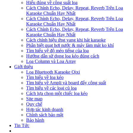
Hiểu đúng về công suất loa
Cách Chỉnh Echo, Delay, Repeat, Reverb Trên Loa
Karaoke Chuẩn Hay Nhất
Cách Chỉnh Echo, Delay, Repeat, Reverb Trên Loa
Karaoke Chuẩn Hay Nhất
Cách Chỉnh Echo, Delay, Repeat, Reverb Trên Loa
Karaoke Chuẩn Hay Nhất
Cách chỉnh hiệu ứng vang khi hát karaoke
Phân biệt quạt hơi nước & máy làm mát ko khí
Tìm hiểu vệ độ méo tiếng của loa
Hướng dẫn sử dụng loa kéo đúng cách
Loa Column và Loa Array
Giới thiệu
Loa Bluetooth Karaoke Qixi
Tìm hiểu về loa kéo
Tìm hiểu về Ampli và board đẩy công suất
Tìm hiểu về các loại củ loa
Cách lựa chọn một chiếc loa kéo
Site map
Quy chế
Hợp tác kinh doanh
Chính sách bảo mật
Bảo hành
Tin Tức