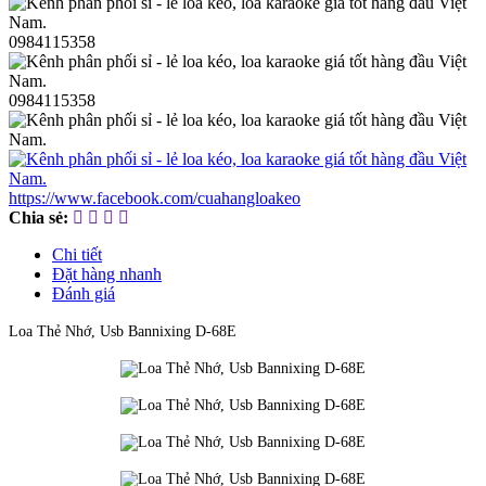
0984115358
0984115358
https://www.facebook.com/cuahangloakeo
Chia sẻ:
Chi tiết
Đặt hàng nhanh
Đánh giá
Loa Thẻ Nhớ, Usb Bannixing D-68E