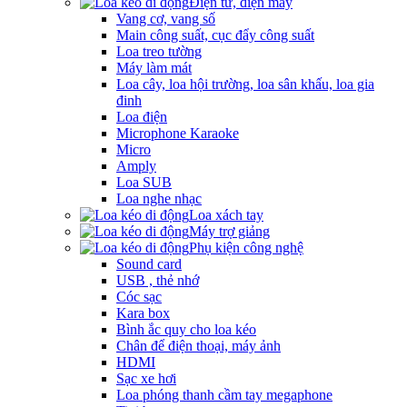
Điện tử, điện máy
Vang cơ, vang số
Main công suất, cục đẩy công suất
Loa treo tường
Máy làm mát
Loa cây, loa hội trường, loa sân khấu, loa gia
đinh
Loa điện
Microphone Karaoke
Micro
Amply
Loa SUB
Loa nghe nhạc
Loa xách tay
Máy trợ giảng
Phụ kiện công nghệ
Sound card
USB , thẻ nhớ
Cóc sạc
Kara box
Bình ắc quy cho loa kéo
Chân để điện thoại, máy ảnh
HDMI
Sạc xe hơi
Loa phóng thanh cầm tay megaphone