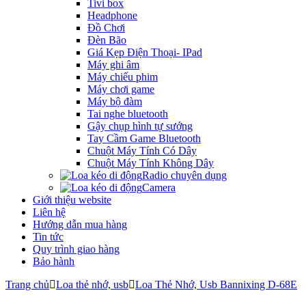
Tivi box
Headphone
Đồ Chơi
Đèn Bão
Giá Kẹp Điện Thoại- IPad
Máy ghi âm
Máy chiếu phim
Máy chơi game
Máy bộ đàm
Tai nghe bluetooth
Gậy chụp hình tự sướng
Tay Cầm Game Bluetooth
Chuột Máy Tính Có Dây
Chuột Máy Tính Không Dây
Radio chuyên dụng
Camera
Giới thiệu website
Liên hệ
Hướng dẫn mua hàng
Tin tức
Quy trình giao hàng
Bảo hành
Trang chủ
Loa thẻ nhớ, usb
Loa Thẻ Nhớ, Usb Bannixing D-68E