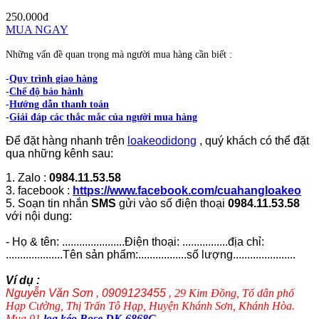
250.000đ
MUA NGAY
Những vấn đề quan trọng mà người mua hàng cần biết :
-
Quy trình giao hàng
-
Chế độ bảo hành
-
Hướng dẫn thanh toán
-
Giải đáp các thắc mắc của người mua hàng
Để đặt hàng nhanh trên
loakeodidong
, quý khách có thể đặt
qua những kênh sau:
1. Zalo :
0984.11.53.58
3. facebook :
https://www.facebook.com/cuahangloakeo
5. Soạn tin nhắn
SMS
gửi vào số điện thoại
0984.11.53.58
với nội dung:
- Họ & tên: ......................Điện thoại: ................địa chỉ:
....................Tên sản phẩm:.................số lượng......................
Ví dụ :
Nguyễn Văn Sơn , 0909123455 ,
29 Kim Đồng, Tổ dân phố
Hạp Cường, Thị Trấn Tô Hạp, Huyện Khánh Sơn, Khánh Hòa.
Mua 01
loa kéo Bose DK-6868C
.