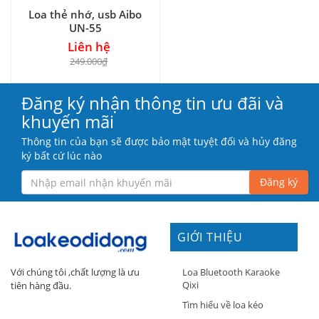
Loa thẻ nhớ, usb Aibo
UN-55
Liên hệ
249.000₫
Đăng ký nhận thông tin ưu đãi và
khuyến mãi
Thông tin của bạn sẽ được bảo mật tuyệt đối và hủy đăng
ký bất cứ lúc nào
Đăng ký
GIỚI THIỆU
Loa Bluetooth Karaoke
Với chúng tôi ,chất lượng là ưu
Qixi
tiên hàng đầu.
Tìm hiểu về loa kéo