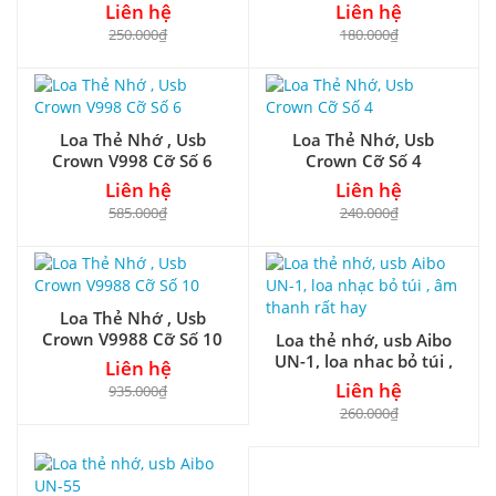
Liên hệ
Liên hệ
250.000₫
180.000₫
Loa Thẻ Nhớ , Usb
Loa Thẻ Nhớ, Usb
Crown V998 Cỡ Số 6
Crown Cỡ Số 4
Liên hệ
Liên hệ
585.000₫
240.000₫
Loa Thẻ Nhớ , Usb
Crown V9988 Cỡ Số 10
Loa thẻ nhớ, usb Aibo
UN-1, loa nhạc bỏ túi ,
Liên hệ
âm thanh rất hay
Liên hệ
935.000₫
260.000₫