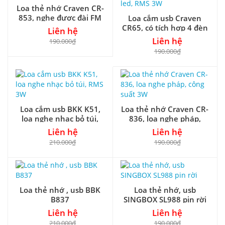
Loa thẻ nhớ Craven CR-
853, nghe được đài FM
Loa cắm usb Craven
CR65, có tích hợp 4 đèn
Liên hệ
led, RMS 3W
Liên hệ
190.000₫
190.000₫
Loa cắm usb BKK K51,
Loa thẻ nhớ Craven CR-
loa nghe nhạc bỏ túi,
836, loa nghe pháp,
RMS 3W
công suất 3W
Liên hệ
Liên hệ
210.000₫
190.000₫
Loa thẻ nhớ , usb BBK
Loa thẻ nhớ, usb
B837
SINGBOX SL988 pin rời
Liên hệ
Liên hệ
210.000₫
190.000₫