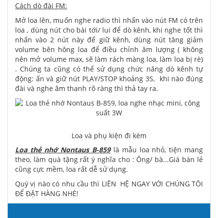
Cách dò đài FM:
Mở loa lên, muốn nghe radio thì nhấn vào nút FM có trên
loa , dùng nút cho bài tới/ lui để dò kênh, khi nghe tốt thì
nhấn vào 2 nút này để giữ kênh, dùng nút tăng giảm
volume bên hông loa để điều chỉnh âm lượng ( không
nên mở volume max, sẽ làm rách màng loa, làm loa bị rè)
. Chúng ta cũng có thể sử dụng chức năng dò kênh tự
động: ấn và giữ nút PLAY/STOP khoảng 3S, khi nào đúng
đài và nghe âm thanh rõ ràng thì thả tay ra.
Loa và phụ kiện đi kèm
Loa thẻ nhớ Nontaus B-859
là mẫu loa nhỏ, tiện mang
theo, làm quà tặng rất ý nghĩa cho : Ông/ bà...Giá bán lẻ
cũng cực mềm, loa rất dễ sử dụng.
Quý vị nào có nhu cầu thì LIÊN HỆ NGAY VỚI CHÚNG TÔI
ĐỂ ĐẶT HÀNG NHÉ!