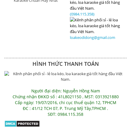
Karaoke Chuẩn Hay Nhất
(0984.115.358)
loakeodidong@gmail.com
HÌNH THỨC THANH TOÁN
Người đại diện: Nguyễn Hồng Nam
Chứng nhận ĐKKD số : 41L8021150 , MST: 0313921880
Cấp ngày: 19/07/2016, chi cục thuế quận 12, TPHCM
ĐC : 41/12 TCH 07, P. Trung Mỹ Tây,TPHCM .
SĐT: 0984.115.358