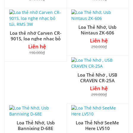
Loa Thẻ Nhớ, Usb
Nintaus ZK-606
Loa thẻ nhớ Carven CR-
901S, loa nghe nhạc bỏ
Liên hệ
túi, RMS 3W
Liên hệ
250.000₫
190.000₫
Loa Thẻ Nhớ , USB
CRAVEN CR-25A
Liên hệ
299.000₫
Loa Thẻ Nhớ, Usb
Loa Thẻ Nhớ SeeMe
Bannixing D-68E
Here LV510