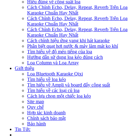
Hiểu đúng về công suất loa
Cách Chỉnh Echo, Delay, Repeat, Reverb Trên Loa
Karaoke Chuẩn Hay Nhất
Cách Chỉnh Echo, Delay, Repeat, Reverb Trên Loa
Karaoke Chuẩn Hay Nhất
Cách Chỉnh Echo, Delay, Repeat, Reverb Trên Loa
Karaoke Chuẩn Hay Nhất
Cách chỉnh hiệu ứng vang khi hát karaoke
Phân biệt quạt hơi nước & máy làm mát ko khí
Tìm hiểu vệ độ méo tiếng của loa
Hướng dẫn sử dụng loa kéo đúng cách
Loa Column và Loa Array
Giới thiệu
Loa Bluetooth Karaoke Qixi
Tìm hiểu về loa kéo
Tìm hiểu về Ampli và board đẩy công suất
Tìm hiểu về các loại củ loa
Cách lựa chọn một chiếc loa kéo
Site map
Quy chế
Hợp tác kinh doanh
Chính sách bảo mật
Bảo hành
Tin Tức