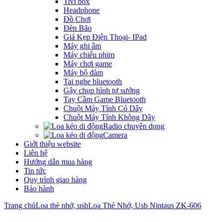
Tivi box
Headphone
Đồ Chơi
Đèn Bão
Giá Kẹp Điện Thoại- IPad
Máy ghi âm
Máy chiếu phim
Máy chơi game
Máy bộ đàm
Tai nghe bluetooth
Gậy chụp hình tự sướng
Tay Cầm Game Bluetooth
Chuột Máy Tính Có Dây
Chuột Máy Tính Không Dây
Radio chuyên dụng
Camera
Giới thiệu website
Liên hệ
Hướng dẫn mua hàng
Tin tức
Quy trình giao hàng
Bảo hành
Trang chủ
Loa thẻ nhớ, usb
Loa Thẻ Nhớ, Usb Nintaus ZK-606