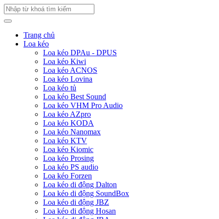
Trang chủ
Loa kéo
Loa kéo DPAu - DPUS
Loa kéo Kiwi
Loa kéo ACNOS
Loa kéo Lovina
Loa kéo tủ
Loa kéo Best Sound
Loa kéo VHM Pro Audio
Loa kéo AZpro
Loa kéo KODA
Loa kéo Nanomax
Loa kéo KTV
Loa kéo Kiomic
Loa kéo Prosing
Loa kéo PS audio
Loa kéo Forzen
Loa kéo di động Dalton
Loa kéo di động SoundBox
Loa kéo di động JBZ
Loa kéo di động Hosan