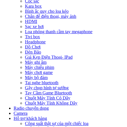
Cóc sạc
Kara box
Bình ắc quy cho loa kéo
Chân để điện thoại, máy ảnh
HDMI
Sạc xe hơi
Loa phóng thanh cầm tay megaphone
Tivi box
Headphone
Đồ Chơi
Đèn Bão
Giá Kẹp Điện Thoại- IPad
Máy ghi âm
Máy chiếu phim
Máy chơi game
Máy bộ đàm
Tai nghe bluetooth
Gậy chụp hình tự sướng
Tay Cầm Game Bluetooth
Chuột Máy Tính Có Dây
Chuột Máy Tính Không Dây
Radio chuyên dụng
Camera
Hỗ trợ khách hàng
Công suất thật sự của một chiếc loa