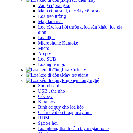
Điện tử, điện máy
Vang cơ, vang số
Main công suất, cục đẩy công suất
Loa treo tường
Máy làm mát
Loa cây, loa hội trường, loa sân khấu, loa gia
đinh
Loa điện
Microphone Karaoke
Micro
Amply
Loa SUB
Loa nghe nhạc
Loa xách tay
Máy trợ giảng
Phụ kiện công nghệ
Sound card
USB , thẻ nhớ
Cóc sạc
Kara box
Bình ắc quy cho loa kéo
Chân để điện thoại, máy ảnh
HDMI
Sạc xe hơi
Loa phóng thanh cầm tay megaphone