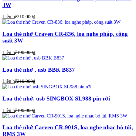
3W
Liên hệ
210.000₫
Loa thẻ nhớ Craven CR-836, loa nghe pháp, công
suất 3W
Liên hệ
190.000₫
Loa thẻ nhớ , usb BBK B837
Liên hệ
210.000₫
Loa thẻ nhớ, usb SINGBOX SL988 pin rời
Liên hệ
190.000₫
Loa thẻ nhớ Carven CR-901S, loa nghe nhạc bỏ túi,
RMS 3W