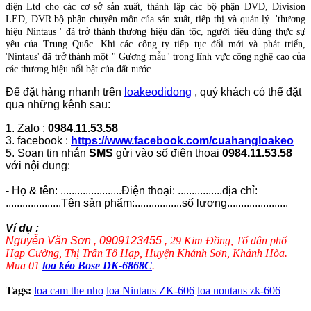
điện Ltd cho các cơ sở sản xuất, thành lập các bộ phận DVD, Division
LED, DVR bộ phận chuyên môn của sản xuất, tiếp thị và quản lý. 'thương
hiệu Nintaus ' đã trở thành thương hiệu dân tộc, người tiêu dùng thực sự
yêu của Trung Quốc. Khi các công ty tiếp tục đổi mới và phát triển,
'Nintaus' đã trở thành một " Gương mẫu" trong lĩnh vực công nghệ cao của
các thương hiệu nổi bật của đất nước.
Để đặt hàng nhanh trên
loakeodidong
, quý khách có thể đặt
qua những kênh sau:
1. Zalo :
0984.11.53.58
3. facebook :
https://www.facebook.com/cuahangloakeo
5. Soạn tin nhắn
SMS
gửi vào số điện thoại
0984.11.53.58
với nội dung:
- Họ & tên: ......................Điện thoại: ................địa chỉ:
....................Tên sản phẩm:.................số lượng......................
Ví dụ :
Nguyễn Văn Sơn , 0909123455 ,
29 Kim Đồng, Tổ dân phố
Hạp Cường, Thị Trấn Tô Hạp, Huyện Khánh Sơn, Khánh Hòa.
Mua 01
loa kéo Bose DK-6868C
.
Tags:
loa cam the nho
loa Nintaus ZK-606
loa nontaus zk-606