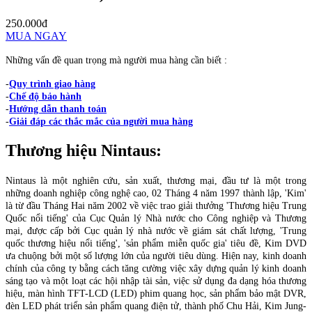
250.000đ
MUA NGAY
Những vấn đề quan trọng mà người mua hàng cần biết :
-
Quy trình giao hàng
-
Chế độ bảo hành
-
Hướng dẫn thanh toán
-
Giải đáp các thắc mắc của người mua hàng
Thương hiệu
Nintaus
:
Nintaus là một nghiên cứu, sản xuất, thương mại, đầu tư là một trong
những doanh nghiệp công nghệ cao, 02 Tháng 4 năm 1997 thành lập, 'Kim'
là từ đầu Tháng Hai năm 2002 về việc trao giải thưởng 'Thương hiệu Trung
Quốc nổi tiếng' của Cục Quản lý Nhà nước cho Công nghiệp và Thương
mại, được cấp bởi Cục quản lý nhà nước về giám sát chất lượng, 'Trung
quốc thương hiệu nổi tiếng', 'sản phẩm miễn quốc gia' tiêu đề, Kim DVD
ưa chuộng bởi một số lượng lớn của người tiêu dùng. Hiện nay, kinh doanh
chính của công ty bằng cách tăng cường việc xây dựng quản lý kinh doanh
sáng tạo và một loạt các hội nhập tài sản, việc sử dụng đa dạng hóa thương
hiệu, màn hình TFT-LCD (LED) phim quang học, sản phẩm bảo mật DVR,
đèn LED phát triển sản phẩm quang điện tử, thành phố Chu Hải, Kim Jung-