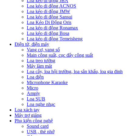
Loa kéo di động JBA
Loa kéo di động ACNOS
Loa kéo di động JMW
Loa kéo di động Sansui
Loa Kéo Di Động Oris
Loa kéo di động Ronamax
Loa kéo di động Bosa
Loa kéo di động Temeisheng
Điện tử, điện máy
Vang cơ, vang số
Main công suất, cục đẩy công suất
Loa treo tường
Máy làm mát
Loa cây, loa hội trường, loa sân khấu, loa gia đinh
Loa điện
Microphone Karaoke
Micro
Amply
Loa SUB
Loa nghe nhạc
Loa xách tay
Máy trợ giảng
Phụ kiện công nghệ
Sound card
USB , thẻ nhớ