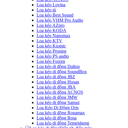
Loa kéo Lovina
Loa kéo tủ
Loa kéo Best Sound
Loa kéo VHM Pro Audio
Loa kéo AZpro
Loa kéo KODA
Loa kéo Nanomax
Loa kéo KTV
Loa kéo Kiomic
Loa kéo Prosing
Loa kéo PS audio
Loa kéo Forzen
Loa kéo di động Dalton
Loa kéo di động SoundBox
Loa kéo di động JBZ
Loa kéo di động Hosan
Loa kéo di động JBA
Loa kéo di động ACNOS
Loa kéo di động JMW
Loa kéo di động Sansui
Loa Kéo Di Động Oris
Loa kéo di động Ronamax
Loa kéo di động Bosa
Loa kéo di động Temeisheng