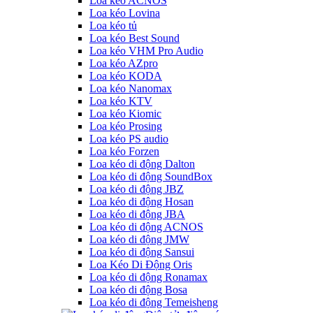
Loa kéo ACNOS
Loa kéo Lovina
Loa kéo tủ
Loa kéo Best Sound
Loa kéo VHM Pro Audio
Loa kéo AZpro
Loa kéo KODA
Loa kéo Nanomax
Loa kéo KTV
Loa kéo Kiomic
Loa kéo Prosing
Loa kéo PS audio
Loa kéo Forzen
Loa kéo di động Dalton
Loa kéo di động SoundBox
Loa kéo di động JBZ
Loa kéo di động Hosan
Loa kéo di động JBA
Loa kéo di động ACNOS
Loa kéo di động JMW
Loa kéo di động Sansui
Loa Kéo Di Động Oris
Loa kéo di động Ronamax
Loa kéo di động Bosa
Loa kéo di động Temeisheng