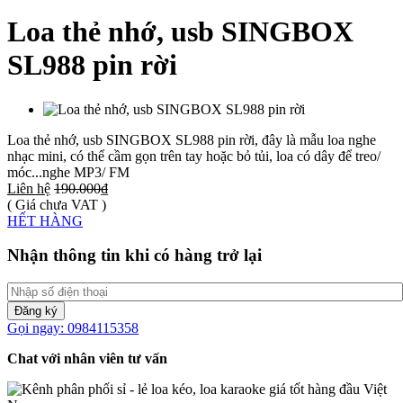
Loa thẻ nhớ, usb SINGBOX
SL988 pin rời
Loa thẻ nhớ, usb SINGBOX SL988 pin rời, đây là mẫu loa nghe
nhạc mini, có thể cầm gọn trên tay hoặc bỏ tủi, loa có dây để treo/
móc...nghe MP3/ FM
Liên hệ
190.000₫
( Giá chưa VAT )
HẾT HÀNG
Nhận thông tin khi có hàng trở lại
Đăng ký
Gọi ngay: 0984115358
Chat với nhân viên tư vấn