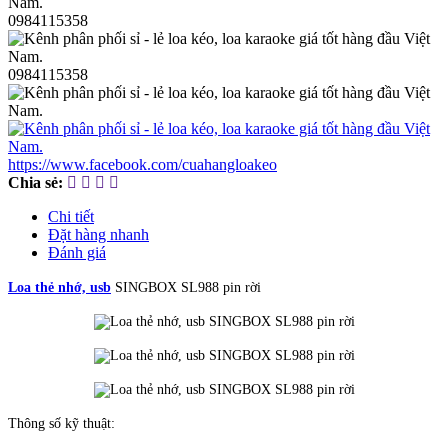
0984115358
0984115358
https://www.facebook.com/cuahangloakeo
Chia sẻ:
Chi tiết
Đặt hàng nhanh
Đánh giá
Loa thẻ nhớ, usb
SINGBOX SL988 pin rời
Thông số kỹ thuật: