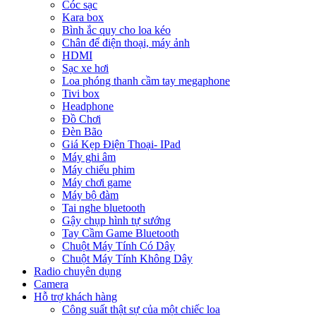
Cóc sạc
Kara box
Bình ắc quy cho loa kéo
Chân để điện thoại, máy ảnh
HDMI
Sạc xe hơi
Loa phóng thanh cầm tay megaphone
Tivi box
Headphone
Đồ Chơi
Đèn Bão
Giá Kẹp Điện Thoại- IPad
Máy ghi âm
Máy chiếu phim
Máy chơi game
Máy bộ đàm
Tai nghe bluetooth
Gậy chụp hình tự sướng
Tay Cầm Game Bluetooth
Chuột Máy Tính Có Dây
Chuột Máy Tính Không Dây
Radio chuyên dụng
Camera
Hỗ trợ khách hàng
Công suất thật sự của một chiếc loa