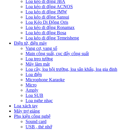
Loa kéo di động JBA
Loa kéo di động ACNOS
Loa kéo di động JMW
Loa kéo di động Sansui
Loa Kéo Di Động Oris
Loa kéo di động Ronamax
Loa kéo di động Bosa
Loa kéo di động Temeisheng
Điện tử, điện máy
Vang cơ, vang số
Main công suất, cục đẩy công suất
Loa treo tường
Máy làm mát
Loa cây, loa hội trường, loa sân khấu, loa gia đinh
Loa điện
Microphone Karaoke
Micro
Amply
Loa SUB
Loa nghe nhạc
Loa xách tay
Máy trợ giảng
Phụ kiện công nghệ
Sound card
USB , thẻ nhớ