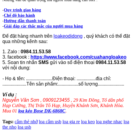
-
Quy trình giao hàng
-
Chế độ bảo hành
-
Hướng dẫn thanh toán
-
Giải đáp các thắc mắc của người mua hàng
Để đặt hàng nhanh trên
loakeodidong
, quý khách có thể đặt
qua những kênh sau:
1. Zalo :
0984.11.53.58
3. facebook :
https://www.facebook.com/cuahangloakeo
5. Soạn tin nhắn
SMS
gửi vào số điện thoại
0984.11.53.58
với nội dung:
- Họ & tên: ......................Điện thoại: ................địa chỉ:
....................Tên sản phẩm:.................số lượng......................
Ví dụ :
Nguyễn Văn Sơn , 0909123455 ,
29 Kim Đồng, Tổ dân phố
Hạp Cường, Thị Trấn Tô Hạp, Huyện Khánh Sơn, Khánh Hòa.
Mua 01
loa kéo Bose DK-6868C
.
Tags:
cắm thẻ nhớ
loa cắm usb
loa gia re
loa keo
loa nghe nhac
loa
the nho
loa usb