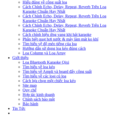
Hiểu đúng về công suất loa
Cách Chỉnh Echo, Delay, Repeat, Reverb Trên Loa
Karaoke Chuẩn Hay Nhất
Cách Chỉnh Echo, Delay, Repeat, Reverb Trên Loa
Karaoke Chuẩn Hay Nhất
Cách Chỉnh Echo, Delay, Repeat, Reverb Trên Loa
Karaoke Chuẩn Hay Nhất
Cách chỉnh hiệu ứng vang khi hát karaoke
Phân biệt quạt hơi nước & máy làm mát ko khí
Tìm hiểu vệ độ méo tiếng của loa
Hướng dẫn sử dụng loa kéo đúng cách
Loa Column và Loa Array
Giới thiệu
Loa Bluetooth Karaoke Qixi
Tìm hiểu về loa kéo
Tìm hiểu về Ampli và board đẩy công suất
Tìm hiểu về các loại củ loa
Cách lựa chọn một chiếc loa kéo
Site map
Quy chế
Hợp tác kinh doanh
Chính sách bảo mật
Bảo hành
Tin Tức