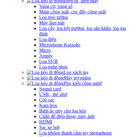
Điện tử, điện máy
Vang cơ, vang số
Main công suất, cục đẩy công suất
Loa treo tường
Máy làm mát
Loa cây, loa hội trường, loa sân khấu, loa gia
đinh
Loa điện
Microphone Karaoke
Micro
Amply
Loa SUB
Loa nghe nhạc
Loa xách tay
Máy trợ giảng
Phụ kiện công nghệ
Sound card
USB , thẻ nhớ
Cóc sạc
Kara box
Bình ắc quy cho loa kéo
Chân để điện thoại, máy ảnh
HDMI
Sạc xe hơi
Loa phóng thanh cầm tay megaphone