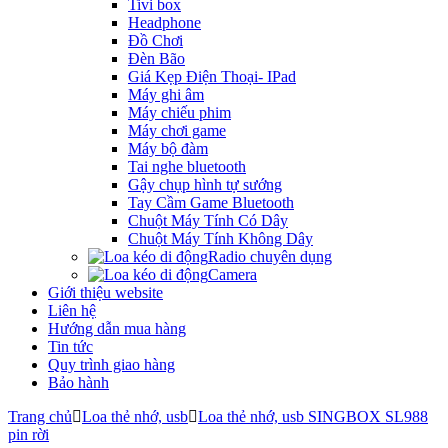
Tivi box
Headphone
Đồ Chơi
Đèn Bão
Giá Kẹp Điện Thoại- IPad
Máy ghi âm
Máy chiếu phim
Máy chơi game
Máy bộ đàm
Tai nghe bluetooth
Gậy chụp hình tự sướng
Tay Cầm Game Bluetooth
Chuột Máy Tính Có Dây
Chuột Máy Tính Không Dây
Radio chuyên dụng
Camera
Giới thiệu website
Liên hệ
Hướng dẫn mua hàng
Tin tức
Quy trình giao hàng
Bảo hành
Trang chủ
Loa thẻ nhớ, usb
Loa thẻ nhớ, usb SINGBOX SL988
pin rời