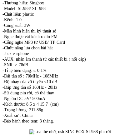
-Thương hiệu: Singbox
-Model: SL988/ SL-988
-Chất liệu: plastic
-Kênh: 1.0
-Công suất: 3W
-Màn hình hiển thị kỹ thuật số
-Nghe được vài kênh radio FM
-Cổng nghe MP3 từ USB/ TF Card
-Chức năng lựa chọn bài hát
-Jack earphone
-AUX: nhận âm thanh từ các thiết bị ( nối cáp)
-SNR: ≥ 78dB
-Tỉ lệ biến dạng: ≤ 0.1%
-Dải tần số : 70MHz - 108MHz
-Độ nhạy của vô tuyến <10 dB
-Đáp ứng tần số 160Hz - 20Hz
-Sử dụng pin rời, có thể thay
-Nguồn DC 5V/ 500mA
-Kích thước: 8.5 x 4 15.7 (cm)
-Trọng lượng: 211.86g
-Xuất xứ : China
-Bảo hành theo tem: 3 tháng.