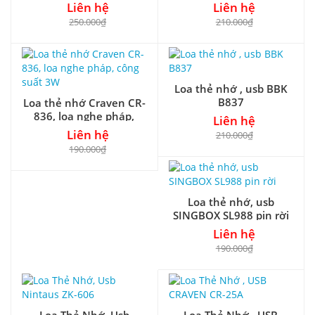
mini, công suất 3W
RMS 3W
Liên hệ
Liên hệ
250.000₫
210.000₫
Loa thẻ nhớ , usb BBK
B837
Loa thẻ nhớ Craven CR-
836, loa nghe pháp,
Liên hệ
công suất 3W
Liên hệ
210.000₫
190.000₫
Loa thẻ nhớ, usb
SINGBOX SL988 pin rời
Liên hệ
190.000₫