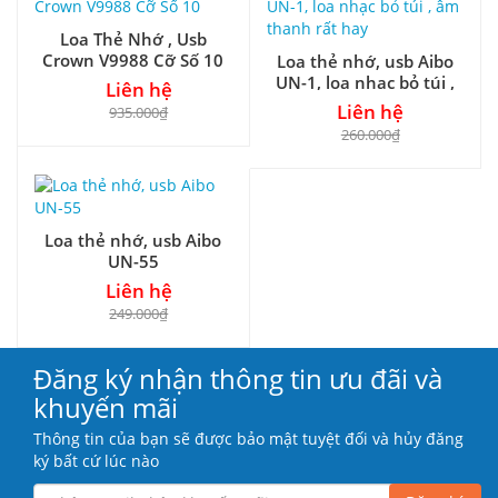
Loa Thẻ Nhớ , Usb
Crown V9988 Cỡ Số 10
Loa thẻ nhớ, usb Aibo
UN-1, loa nhạc bỏ túi ,
Liên hệ
âm thanh rất hay
Liên hệ
935.000₫
260.000₫
Loa thẻ nhớ, usb Aibo
UN-55
Liên hệ
249.000₫
Đăng ký nhận thông tin ưu đãi và
khuyến mãi
Thông tin của bạn sẽ được bảo mật tuyệt đối và hủy đăng
ký bất cứ lúc nào