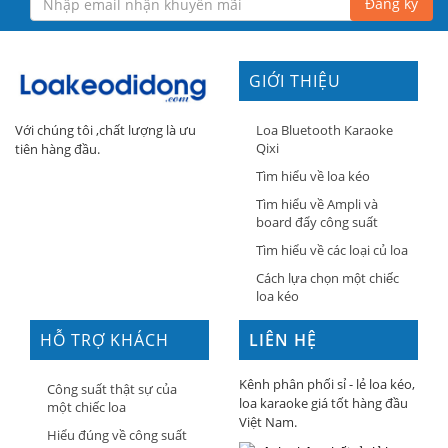
Đăng ký
GIỚI THIỆU
Loa Bluetooth Karaoke
Với chúng tôi ,chất lượng là ưu
Qixi
tiên hàng đầu.
Tìm hiểu về loa kéo
Tìm hiểu về Ampli và
board đẩy công suất
Tìm hiểu về các loại củ loa
Cách lựa chọn một chiếc
loa kéo
HỖ TRỢ KHÁCH
LIÊN HỆ
HÀNG
Kênh phân phối sỉ - lẻ loa kéo,
Công suất thật sự của
loa karaoke giá tốt hàng đầu
một chiếc loa
Việt Nam.
Hiểu đúng về công suất