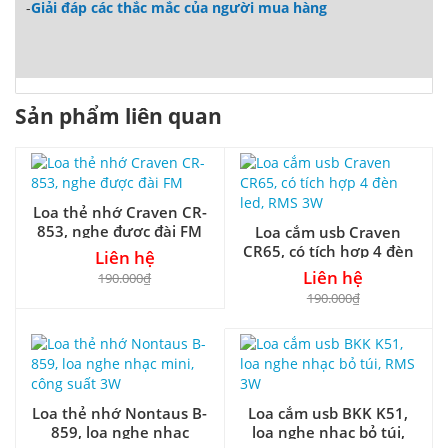
-
Giải đáp các thắc mắc của người mua hàng
Sản phẩm liên quan
Loa thẻ nhớ Craven CR-
853, nghe được đài FM
Loa cắm usb Craven
CR65, có tích hợp 4 đèn
Liên hệ
led, RMS 3W
Liên hệ
190.000₫
190.000₫
Loa thẻ nhớ Nontaus B-
Loa cắm usb BKK K51,
859, loa nghe nhạc
loa nghe nhạc bỏ túi,