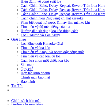
Hiểu đúng về công suất loa
Cách Chỉnh Echo, Delay, Repeat, Reverb Trên Loa Ka
Cách Chỉnh Echo, Delay, Repeat, Reverb Trên Loa Ka
Cách Chỉnh Echo, Delay, Repeat, Reverb Trên Loa Ka
Cách chỉnh hiệu ứng vang khi hát karaoke
Phân biệt quạt hơi nước & máy làm mát ko khí
Tìm hiểu vệ độ méo tiếng của loa
Hướng dẫn sử dụng loa kéo đúng cách
Loa Column và Loa Array
Giới thiệu
Loa Bluetooth Karaoke Qixi
Tìm hiểu về loa kéo
Tìm hiểu về Ampli và board đẩy công suất
Tìm hiểu về các loại củ loa
Cách lựa chọn một chiếc loa kéo
Site map
Quy chế
Hợp tác kinh doanh
Chính sách bảo mật
Bảo hành
Tin Tức
Chính sách bảo mật
Hướng dẫn mua hàng