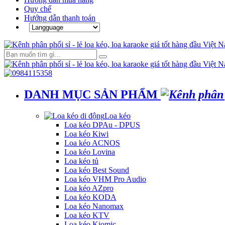
Quy chế
Hướng dẫn thanh toán
DANH MỤC SẢN PHẨM
Loa kéo
Loa kéo DPAu - DPUS
Loa kéo Kiwi
Loa kéo ACNOS
Loa kéo Lovina
Loa kéo tủ
Loa kéo Best Sound
Loa kéo VHM Pro Audio
Loa kéo AZpro
Loa kéo KODA
Loa kéo Nanomax
Loa kéo KTV
Loa kéo Kiomic