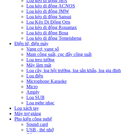
Loa kéo di động JBA
Loa kéo di động ACNOS
Loa kéo di động JMW
Loa kéo di động Sansui
Loa Kéo Di Động Oris
Loa kéo di động Ronamax
Loa kéo di động Bosa
Loa kéo di động Temeisheng
Điện tử, điện máy
Vang cơ, vang số
Main công suất, cục đẩy công suất
Loa treo tường
Máy làm mát
Loa cây, loa hội trường, loa sân khấu, loa gia đinh
Loa điện
Microphone Karaoke
Micro
Amply
Loa SUB
Loa nghe nhạc
Loa xách tay
Máy trợ giảng
Phụ kiện công nghệ
Sound card
USB , thẻ nhớ