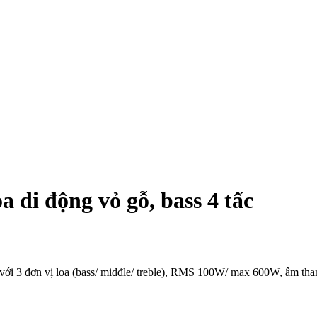
 di động vỏ gỗ, bass 4 tấc
ới 3 đơn vị loa (bass/ midđle/ treble), RMS 100W/ max 600W, âm than