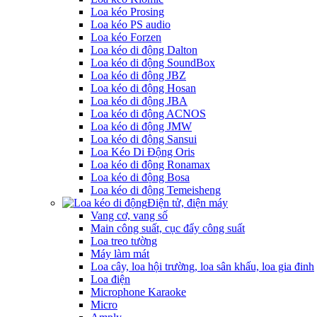
Loa kéo Prosing
Loa kéo PS audio
Loa kéo Forzen
Loa kéo di động Dalton
Loa kéo di động SoundBox
Loa kéo di động JBZ
Loa kéo di động Hosan
Loa kéo di động JBA
Loa kéo di động ACNOS
Loa kéo di động JMW
Loa kéo di động Sansui
Loa Kéo Di Động Oris
Loa kéo di động Ronamax
Loa kéo di động Bosa
Loa kéo di động Temeisheng
Điện tử, điện máy
Vang cơ, vang số
Main công suất, cục đẩy công suất
Loa treo tường
Máy làm mát
Loa cây, loa hội trường, loa sân khấu, loa gia đinh
Loa điện
Microphone Karaoke
Micro