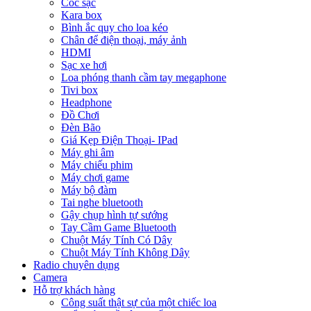
Cóc sạc
Kara box
Bình ắc quy cho loa kéo
Chân để điện thoại, máy ảnh
HDMI
Sạc xe hơi
Loa phóng thanh cầm tay megaphone
Tivi box
Headphone
Đồ Chơi
Đèn Bão
Giá Kẹp Điện Thoại- IPad
Máy ghi âm
Máy chiếu phim
Máy chơi game
Máy bộ đàm
Tai nghe bluetooth
Gậy chụp hình tự sướng
Tay Cầm Game Bluetooth
Chuột Máy Tính Có Dây
Chuột Máy Tính Không Dây
Radio chuyên dụng
Camera
Hỗ trợ khách hàng
Công suất thật sự của một chiếc loa