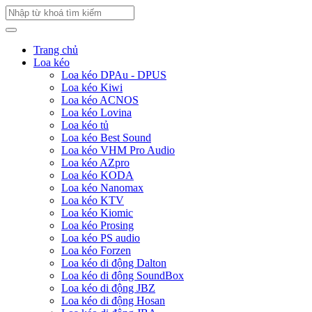
Trang chủ
Loa kéo
Loa kéo DPAu - DPUS
Loa kéo Kiwi
Loa kéo ACNOS
Loa kéo Lovina
Loa kéo tủ
Loa kéo Best Sound
Loa kéo VHM Pro Audio
Loa kéo AZpro
Loa kéo KODA
Loa kéo Nanomax
Loa kéo KTV
Loa kéo Kiomic
Loa kéo Prosing
Loa kéo PS audio
Loa kéo Forzen
Loa kéo di động Dalton
Loa kéo di động SoundBox
Loa kéo di động JBZ
Loa kéo di động Hosan