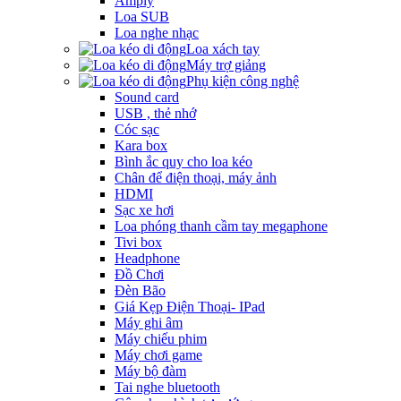
Amply
Loa SUB
Loa nghe nhạc
Loa xách tay
Máy trợ giảng
Phụ kiện công nghệ
Sound card
USB , thẻ nhớ
Cóc sạc
Kara box
Bình ắc quy cho loa kéo
Chân để điện thoại, máy ảnh
HDMI
Sạc xe hơi
Loa phóng thanh cầm tay megaphone
Tivi box
Headphone
Đồ Chơi
Đèn Bão
Giá Kẹp Điện Thoại- IPad
Máy ghi âm
Máy chiếu phim
Máy chơi game
Máy bộ đàm
Tai nghe bluetooth