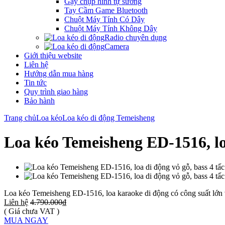
Gậy chụp hình tự sướng
Tay Cầm Game Bluetooth
Chuột Máy Tính Có Dây
Chuột Máy Tính Không Dây
Radio chuyên dụng
Camera
Giới thiệu website
Liên hệ
Hướng dẫn mua hàng
Tin tức
Quy trình giao hàng
Bảo hành
Trang chủ
Loa kéo
Loa kéo di động Temeisheng
Loa kéo Temeisheng ED-1516, loa
Loa kéo Temeisheng ED-1516, loa karaoke di động có công suất lớn v
Liên hệ
4.790.000₫
( Giá chưa VAT )
MUA NGAY