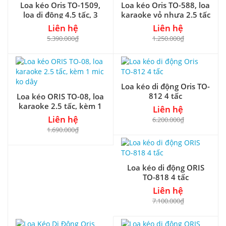
Loa kéo Oris TO-1509,
Loa kéo Oris TO-588, loa
loa di động 4.5 tấc, 3
karaoke vỏ nhựa 2.5 tấc
đường tiếng
+ 1 micro
Liên hệ
Liên hệ
5.390.000₫
1.250.000₫
Loa kéo di động Oris TO-
812 4 tấc
Loa kéo ORIS TO-08, loa
karaoke 2.5 tấc, kèm 1
Liên hệ
mic ko dây
Liên hệ
6.200.000₫
1.690.000₫
Loa kéo di động ORIS
TO-818 4 tấc
Liên hệ
7.100.000₫