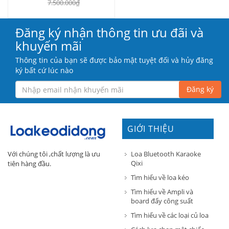
7.500.000₫
Đăng ký nhận thông tin ưu đãi và
khuyến mãi
Thông tin của bạn sẽ được bảo mật tuyệt đối và hủy đăng
ký bất cứ lúc nào
Đăng ký
GIỚI THIỆU
Loa Bluetooth Karaoke
Với chúng tôi ,chất lượng là ưu
Qixi
tiên hàng đầu.
Tìm hiểu về loa kéo
Tìm hiểu về Ampli và
board đẩy công suất
Tìm hiểu về các loại củ loa