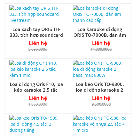
Loa xách tay ORIS TH-
Loa karaoke di động
333, tích hợp soundcard
ORIS TO-7000B, dàn âm
livestream
thanh cao cấp
Liên hệ
Liên hệ
5.690.000₫
14.000.000₫
Loa di động Oris F10, loa
Loa kéo Oris TO-9300,
kéo karaoke 2.5 tấc,
loa di động karaoke 2
kèm 1 mic
bass, max 800W
Liên hệ
Liên hệ
1.550.000₫
9.500.000₫