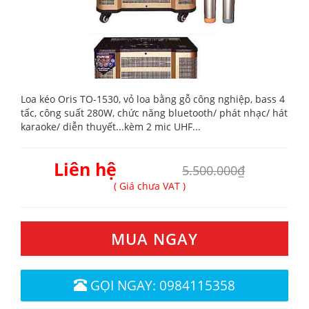
Loa kéo Oris TO-1530, vỏ loa bằng gỗ công nghiệp, bass 4
tấc, công suất 280W, chức năng bluetooth/ phát nhạc/ hát
karaoke/ diễn thuyết...kèm 2 mic UHF...
Liên hệ
5.500.000₫
( Giá chưa VAT )
MUA NGAY
GỌI NGAY: 0984115358