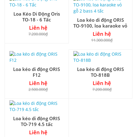
Loa Kéo Di Động Oris
TO-18 - 6 Tấc
Loa kéo di động ORIS
TO-9100, loa karaoke vỏ
Liên hệ
gỗ 2 bass 4 tấc
Liên hệ
7.200.000₫
11.300.000₫
Loa kéo di động ORIS
Loa kéo di động ORIS
F12
TO-818B
Liên hệ
Liên hệ
2.500.000₫
7.200.000₫
Loa kéo di động ORIS
TO-719 4.5 tấc
Liên hệ