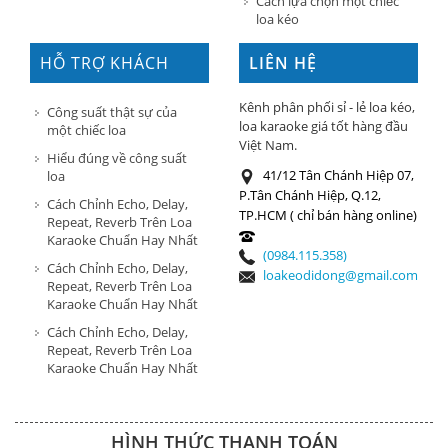
Cách lựa chọn một chiếc
loa kéo
HỖ TRỢ KHÁCH
LIÊN HỆ
HÀNG
Kênh phân phối sỉ - lẻ loa kéo,
Công suất thật sự của
loa karaoke giá tốt hàng đầu
một chiếc loa
Việt Nam.
Hiểu đúng về công suất
41/12 Tân Chánh Hiệp 07,
loa
P.Tân Chánh Hiệp, Q.12,
Cách Chỉnh Echo, Delay,
TP.HCM ( chỉ bán hàng online)
Repeat, Reverb Trên Loa
Karaoke Chuẩn Hay Nhất
(0984.115.358)
Cách Chỉnh Echo, Delay,
loakeodidong@gmail.com
Repeat, Reverb Trên Loa
Karaoke Chuẩn Hay Nhất
Cách Chỉnh Echo, Delay,
Repeat, Reverb Trên Loa
Karaoke Chuẩn Hay Nhất
HÌNH THỨC THANH TOÁN