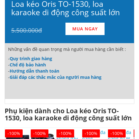
Loa kéo Oris TO-1530, loa
karaoke di động công suất lớn
MUA NGAY
5.500.000đ
Những vấn đề quan trọng mà người mua hàng cần biết :
-
Quy trình giao hàng
-
Chế độ bảo hành
-
Hướng dẫn thanh toán
-
Giải đáp các thắc mắc của người mua hàng
Phụ kiện dành cho Loa kéo Oris TO-
1530, loa karaoke di động công suất lớn
-100%
-100%
-100%
-100%
-100%
-