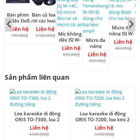
ng
Bàn phím
Bán củ loa
a
có dây Dell,
rời các loại,
Bo
W,
keyboard
dùng thay
Micro đa
hệ
Liên hệ
Liên hệ
p
dùng cho
thế - nâng
năng JSJ W-
Mic không
0₫
190.000₫
5.500.000₫
ng
máy tính
cấp - ráp
c
14, mic
dây JSJ W-
Micro đa
Liên hệ
e
để bàn
loa
dùng được
14C, bộ
năng
Liên hệ
499.000₫
cho loa
micro đeo
Temeisheng
Liên hệ
650.000₫
kéo
tai và
W-901B,
699.000₫
micro cài
dùng cho
áo
loa kéo-
Sản phẩm liên quan
ampli
Loa karaoke di động
Loa karaoke di động
ORIS TO-7300, loa 2
ORIS TO-7200, loa kéo 2
đường tiếng
đường tiếng
Liên hệ
Liên hệ
4.990.000₫
3.990.000₫