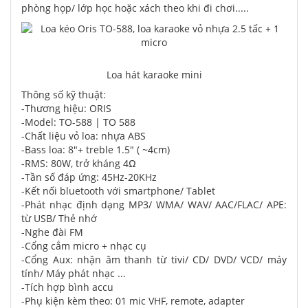
phòng họp/ lớp học hoặc xách theo khi đi chơi.....
Loa hát karaoke mini
Thông số kỹ thuật:
-Thương hiệu: ORIS
-Model: TO-588 | TO 588
-Chất liệu vỏ loa: nhựa ABS
-Bass loa: 8"+ treble 1.5" ( ~4cm)
-RMS: 80W, trở kháng 4Ω
-Tần số đáp ứng: 45Hz-20KHz
-Kết nối bluetooth với smartphone/ Tablet
-Phát nhạc định dạng MP3/ WMA/ WAV/ AAC/FLAC/ APE:
từ USB/ Thẻ nhớ
-Nghe đài FM
-Cổng cắm micro + nhạc cụ
-Cổng Aux: nhận âm thanh từ tivi/ CD/ DVD/ VCD/ máy
tính/ Máy phát nhạc ...
-Tích hợp bình accu
-Phụ kiện kèm theo: 01 mic VHF, remote, adapter