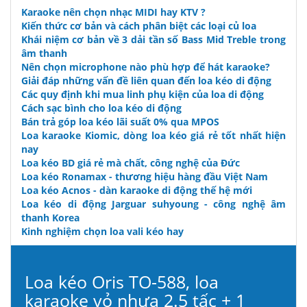
Karaoke nên chọn nhạc MIDI hay KTV ?
Kiến thức cơ bản và cách phân biệt các loại củ loa
Khái niệm cơ bản về 3 dải tần số Bass Mid Treble trong
âm thanh
Nên chọn microphone nào phù hợp để hát karaoke?
Giải đáp những vấn đề liên quan đến loa kéo di động
Các quy định khi mua linh phụ kiện của loa di động
Cách sạc bình cho loa kéo di động
Bán trả góp loa kéo lãi suất 0% qua MPOS
Loa karaoke Kiomic, dòng loa kéo giá rẻ tốt nhất hiện
nay
Loa kéo BD giá rẻ mà chất, công nghệ của Đức
Loa kéo Ronamax - thương hiệu hàng đầu Việt Nam
Loa kéo Acnos - dàn karaoke di động thế hệ mới
Loa kéo di động Jarguar suhyoung - công nghệ âm
thanh Korea
Kinh nghiệm chọn loa vali kéo hay
Loa kéo Oris TO-588, loa
karaoke vỏ nhựa 2.5 tấc + 1