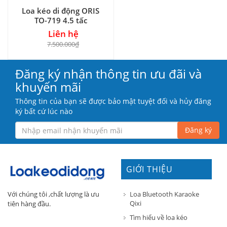
Loa kéo di động ORIS
TO-719 4.5 tấc
Liên hệ
7.500.000₫
Đăng ký nhận thông tin ưu đãi và
khuyến mãi
Thông tin của bạn sẽ được bảo mật tuyệt đối và hủy đăng
ký bất cứ lúc nào
Đăng ký
GIỚI THIỆU
Loa Bluetooth Karaoke
Với chúng tôi ,chất lượng là ưu
Qixi
tiên hàng đầu.
Tìm hiểu về loa kéo