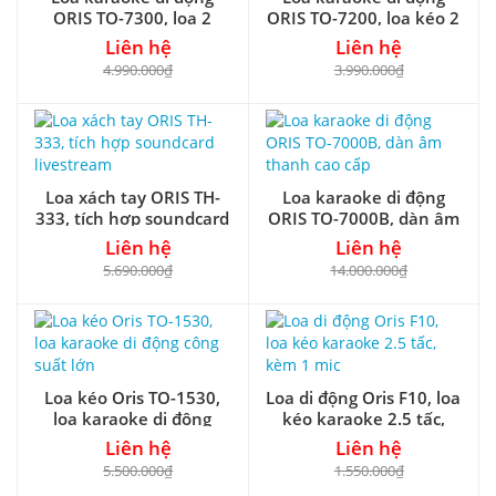
ORIS TO-7300, loa 2
ORIS TO-7200, loa kéo 2
đường tiếng
đường tiếng
Liên hệ
Liên hệ
4.990.000₫
3.990.000₫
Loa xách tay ORIS TH-
Loa karaoke di động
333, tích hợp soundcard
ORIS TO-7000B, dàn âm
livestream
thanh cao cấp
Liên hệ
Liên hệ
5.690.000₫
14.000.000₫
Loa kéo Oris TO-1530,
Loa di động Oris F10, loa
loa karaoke di động
kéo karaoke 2.5 tấc,
công suất lớn
kèm 1 mic
Liên hệ
Liên hệ
5.500.000₫
1.550.000₫