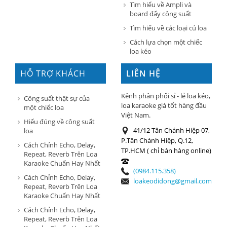
Tìm hiểu về Ampli và
board đẩy công suất
Tìm hiểu về các loại củ loa
Cách lựa chọn một chiếc
loa kéo
HỖ TRỢ KHÁCH
LIÊN HỆ
HÀNG
Kênh phân phối sỉ - lẻ loa kéo,
Công suất thật sự của
loa karaoke giá tốt hàng đầu
một chiếc loa
Việt Nam.
Hiểu đúng về công suất
41/12 Tân Chánh Hiệp 07,
loa
P.Tân Chánh Hiệp, Q.12,
Cách Chỉnh Echo, Delay,
TP.HCM ( chỉ bán hàng online)
Repeat, Reverb Trên Loa
Karaoke Chuẩn Hay Nhất
(0984.115.358)
Cách Chỉnh Echo, Delay,
loakeodidong@gmail.com
Repeat, Reverb Trên Loa
Karaoke Chuẩn Hay Nhất
Cách Chỉnh Echo, Delay,
Repeat, Reverb Trên Loa