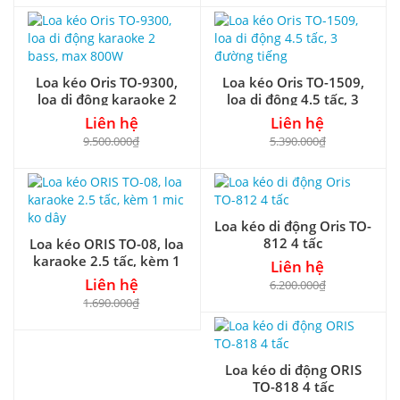
Loa kéo Oris TO-9300,
Loa kéo Oris TO-1509,
loa di động karaoke 2
loa di động 4.5 tấc, 3
bass, max 800W
đường tiếng
Liên hệ
Liên hệ
9.500.000₫
5.390.000₫
Loa kéo di động Oris TO-
812 4 tấc
Loa kéo ORIS TO-08, loa
karaoke 2.5 tấc, kèm 1
Liên hệ
mic ko dây
Liên hệ
6.200.000₫
1.690.000₫
Loa kéo di động ORIS
TO-818 4 tấc