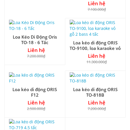
Liên hệ
7.100.000₫
Loa Kéo Di Động Oris
TO-18 - 6 Tấc
Loa kéo di động ORIS
TO-9100, loa karaoke vỏ
Liên hệ
gỗ 2 bass 4 tấc
Liên hệ
7.200.000₫
11.300.000₫
Loa kéo di động ORIS
Loa kéo di động ORIS
F12
TO-818B
Liên hệ
Liên hệ
2.500.000₫
7.200.000₫