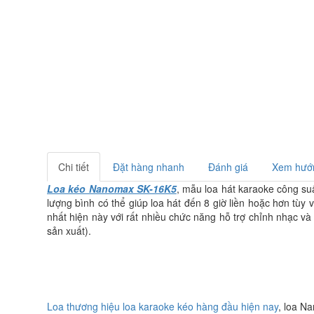
Chi tiết
Đặt hàng nhanh
Đánh giá
Xem hướn
Loa kéo Nanomax SK-16K5
, mẫu loa hát karaoke công suấ
lượng bình có thể giúp loa hát đến 8 giờ liền hoặc hơn tùy 
nhất hiện này với rất nhiều chức năng hỗ trợ chỉnh nhạc v
sản xuất).
Loa thương hiệu loa karaoke kéo hàng đầu hiện nay
, loa N