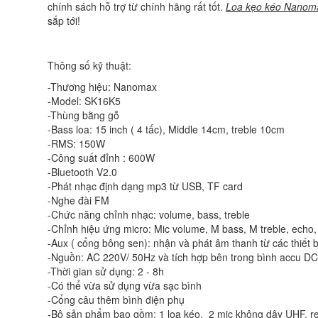
chính sách hỗ trợ từ chính hãng rất tốt.
Loa kẹo kéo Nanom
sắp tới!
Thông số kỹ thuật:
-Thương hiệu: Nanomax
-Model: SK16K5
-Thùng bằng gỗ
-Bass loa: 15 inch ( 4 tấc), Middle 14cm, treble 10cm
-RMS: 150W
-Công suất đỉnh : 600W
-Bluetooth V2.0
-Phát nhạc định dạng mp3 từ USB, TF card
-Nghe đài FM
-Chức năng chỉnh nhạc: volume, bass, treble
-Chỉnh hiệu ứng micro: Mic volume, M bass, M treble, echo,
-Aux ( cổng bông sen): nhận và phát âm thanh từ các thiết b
-Nguồn: AC 220V/ 50Hz và tích hợp bên trong bình accu D
-Thời gian sử dụng: 2 - 8h
-Có thể vừa sử dụng vừa sạc bình
-Cổng câu thêm bình điện phụ
-Bộ sản phẩm bao gồm: 1 loa kéo, 2 mic không dây UHF, r