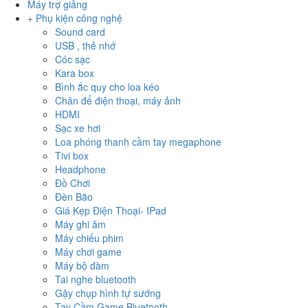
Máy trợ giảng
Phụ kiện công nghệ
Sound card
USB , thẻ nhớ
Cóc sạc
Kara box
Bình ắc quy cho loa kéo
Chân để điện thoại, máy ảnh
HDMI
Sạc xe hơi
Loa phóng thanh cầm tay megaphone
Tivi box
Headphone
Đồ Chơi
Đèn Bão
Giá Kẹp Điện Thoại- IPad
Máy ghi âm
Máy chiếu phim
Máy chơi game
Máy bộ đàm
Tai nghe bluetooth
Gậy chụp hình tự sướng
Tay Cầm Game Bluetooth