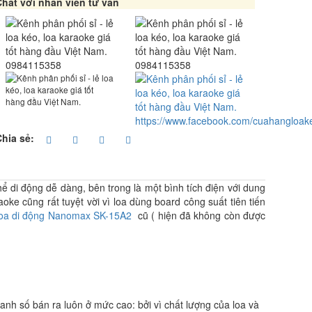
hat với nhân viên tư vấn
0984115358
0984115358
https://www.facebook.com/cuahangloak
Chia sẻ:
hể di động dễ dàng, bên trong là một bình tích điện với dung
oke cũng rất tuyệt vời vì loa dùng board công suất tiên tiến
loa di động Nanomax SK-15A2
cũ ( hiện đã không còn được
nh số bán ra luôn ở mức cao: bởi vì chất lượng của loa và