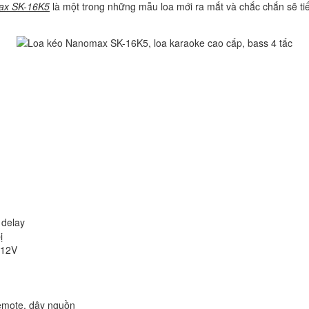
ax SK-16K5
là một trong những mẫu loa mới ra mắt và chắc chắn sẽ tiếp
 delay
ị
C12V
emote, dây nguồn