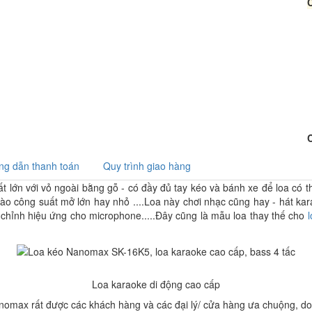
C
g dẫn thanh toán
Quy trình giao hàng
t lớn với vỏ ngoài bằng gỗ - có đầy đủ tay kéo và bánh xe để loa có t
vào công suất mở lớn hay nhỏ ....Loa này chơi nhạc cũng hay - hát kara
à chỉnh hiệu ứng cho microphone.....Đây cũng là mẫu loa thay thế cho
Loa karaoke di động cao cấp
anomax rất được các khách hàng và các đại lý/ cửa hàng ưa chuộng, doa