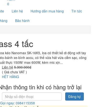
0
ite
Liên hệ
Hướng dẫn mua hàng
Tin tức
 hàng
Bảo hành
ass 4 tấc
oa kéo Nanomax SK-16K5, loa có thiết kế di động với tay
éo-bánh xe-bình accu, có thể vừa hát vừa cắm sạc, công
uất thực 150W/ max 600W, kèm mic xịn...
Liên hệ
5.300.000₫
( Giá chưa VAT )
HẾT HÀNG
Nhận thông tin khi có hàng trở lại
Đăng ký
Gọi ngay: 0984115358