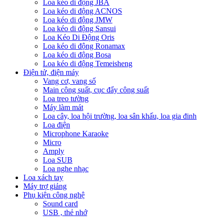
Loa kéo di động JBA
Loa kéo di động ACNOS
Loa kéo di động JMW
Loa kéo di động Sansui
Loa Kéo Di Động Oris
Loa kéo di động Ronamax
Loa kéo di động Bosa
Loa kéo di động Temeisheng
Điện tử, điện máy
Vang cơ, vang số
Main công suất, cục đẩy công suất
Loa treo tường
Máy làm mát
Loa cây, loa hội trường, loa sân khấu, loa gia đinh
Loa điện
Microphone Karaoke
Micro
Amply
Loa SUB
Loa nghe nhạc
Loa xách tay
Máy trợ giảng
Phụ kiện công nghệ
Sound card
USB , thẻ nhớ