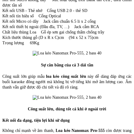
được tần số
Kết nối USB - Thẻ nhớ Cổng USB 2.0 - thẻ SD
Kết nối tín hiệu số Cổng Optical
Kết nối Micro có dây Jack cắm chuẩn 6.5 li x 2 cổng
Kết nối thiết bị ngoài (Đầu đĩa, TV, ...) Jack cắm RCA
Chất liệu thùng Loa Gỗ ép sơn gai chống thấm chống trầy
Kích thước thùng gỗ (D x R x C)cm (94 x 52 x 75)cm
Trọng lượng 69Kg
Sự cân bằng của cả 3 dải tần
Công suất lớn giúp mẫu
loa kéo công suất lớn
này dễ dàng đáp ứng các
buổi karaoke đông người mà không bị vỡ tiếng khi mở âm lượng cao. Âm
thanh vẫn giữ được độ chi tiết và độ rõ ràng.
Công suất lớn, dùng tốt cả khi ở ngoài trời
Kết nối đa dạng, tiện lợi khi sử dụng
Không chỉ mạnh về âm thanh,
Loa kéo Nanomax Pro-555
còn được trang