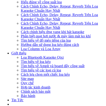
Hiểu đúng về công suất loa
Cách Chỉnh Echo, Delay, Repeat, Reverb Trên Loa
Karaoke Chuẩn Hay Nhất
Cách Chỉnh Echo, Delay, Repeat, Reverb Trên Loa
Karaoke Chuẩn Hay Nhất
Cách Chỉnh Echo, Delay, Repeat, Reverb Trên Loa
Karaoke Chuẩn Hay Nhất
Cách chỉnh hiệu ứng vang khi hát karaoke
Phân biệt quạt hơi nước & máy làm mát ko khí
Tìm hiểu vệ độ méo tiếng của loa
Hướng dẫn sử dụng loa kéo đúng cách
Loa Column và Loa Array
Giới thiệu
Loa Bluetooth Karaoke Qixi
Tìm hiểu về loa kéo
Tìm hiểu về Ampli và board đẩy công suất
Tìm hiểu về các loại củ loa
Cách lựa chọn một chiếc loa kéo
Site map
Quy chế
Hợp tác kinh doanh
Chính sách bảo mật
Bảo hành
Tin Tức