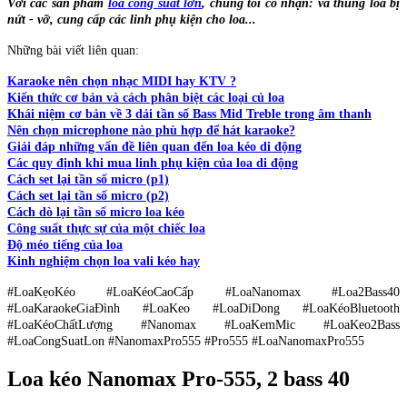
Với các sản phẩm
loa công suất lớn
, chúng tôi có nhận: vá thùng loa bị
nứt - vỡ, cung cấp các linh phụ kiện cho loa...
Những bài viết liên quan:
Karaoke nên chọn nhạc MIDI hay KTV ?
Kiến thức cơ bản và cách phân biệt các loại củ loa
Khái niệm cơ bản về 3 dải tần số Bass Mid Treble trong âm thanh
Nên chọn microphone nào phù hợp để hát karaoke?
Giải đáp những vấn đề liên quan đến loa kéo di động
Các quy định khi mua linh phụ kiện của loa di động
Cách set lại tần số micro (p1)
Cách set lại tần số micro (p2)
Cách dò lại tần số micro loa kéo
Công suất thực sự của một chiếc loa
Độ méo tiếng của loa
Kinh nghiệm chọn loa vali kéo hay
#LoaKẹoKéo #LoaKéoCaoCấp #LoaNanomax #Loa2Bass40
#LoaKaraokeGiaĐình #LoaKeo #LoaDiDong #LoaKéoBluetooth
#LoaKéoChấtLượng #Nanomax #LoaKemMic #LoaKeo2Bass
#LoaCongSuatLon #NanomaxPro555 #Pro555 #LoaNanomaxPro555
Loa kéo Nanomax Pro-555, 2 bass 40