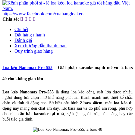
https://www.facebook.com/cuahangloakeo
Chia sẻ:
Chi tiết
Đặt hàng nhanh
Đánh giá
Xem hướng dẫn thanh toán
Quy trình giao hàng
Loa kéo Nanomax Pro-555
– Giải pháp karaoke mạnh mẽ với 2 bass
40 cho không gian lớn
Loa kéo Nanomax Pro-555
là dòng loa kéo công suất lớn được nhiều
người dùng lựa chọn nhờ khả năng phát âm thanh mạnh mẽ, thiết kế chắc
chắn và tính di động cao. Sở hữu cấu hình
2 bass 40cm
, mẫu
loa kéo di
động
này mang đến chất âm dày, lực bass sâu và độ phủ âm rộng, phù hợp
cho nhu cầu
hát karaoke tại nhà
, sự kiện ngoài trời, bán hàng hay các
buổi tiệc gia đình.