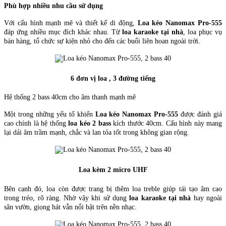
Phù hợp nhiều nhu cầu sử dụng
Với cấu hình mạnh mẽ và thiết kế di động,
Loa kéo Nanomax Pro-555
đáp ứng nhiều mục đích khác nhau. Từ
loa karaoke tại nhà
, loa phục vụ
bán hàng, tổ chức sự kiện nhỏ cho đến các buổi liên hoan ngoài trời.
6 đơn vị loa , 3 đường tiếng
Hệ thống 2 bass 40cm cho âm thanh mạnh mẽ
Một trong những yếu tố khiến
Loa kéo Nanomax Pro-555
được đánh giá
cao chính là hệ thống
loa kéo 2 bass
kích thước 40cm. Cấu hình này mang
lại dải âm trầm mạnh, chắc và lan tỏa tốt trong không gian rộng.
Loa kèm 2 micro UHF
Bên cạnh đó, loa còn được trang bị thêm loa treble giúp tái tạo âm cao
trong trẻo, rõ ràng. Nhờ vậy khi sử dụng
loa karaoke tại nhà
hay ngoài
sân vườn, giọng hát vẫn nổi bật trên nền nhạc.