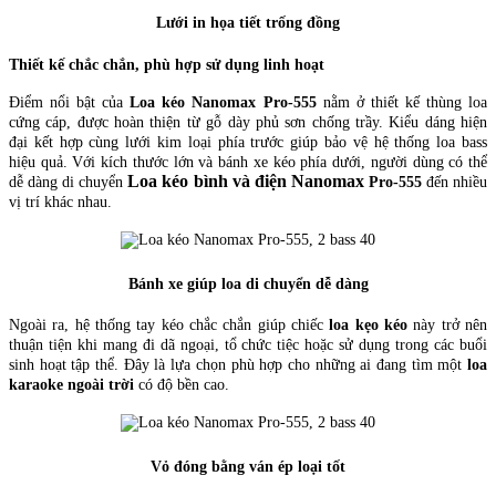
Lưới in họa tiết trống đồng
Thiết kế chắc chắn, phù hợp sử dụng linh hoạt
Điểm nổi bật của
Loa kéo Nanomax Pro-555
nằm ở thiết kế thùng loa
cứng cáp, được hoàn thiện từ gỗ dày phủ sơn chống trầy. Kiểu dáng hiện
đại kết hợp cùng lưới kim loại phía trước giúp bảo vệ hệ thống loa bass
hiệu quả. Với kích thước lớn và bánh xe kéo phía dưới, người dùng có thể
Loa kéo bình và điện Nanomax
dễ dàng di chuyển
Pro-555
đến nhiều
vị trí khác nhau.
Bánh xe giúp loa di chuyển dễ dàng
Ngoài ra, hệ thống tay kéo chắc chắn giúp chiếc
loa kẹo kéo
này trở nên
thuận tiện khi mang đi dã ngoại, tổ chức tiệc hoặc sử dụng trong các buổi
sinh hoạt tập thể. Đây là lựa chọn phù hợp cho những ai đang tìm một
loa
karaoke ngoài trời
có độ bền cao.
Vỏ đóng bằng ván ép loại tốt