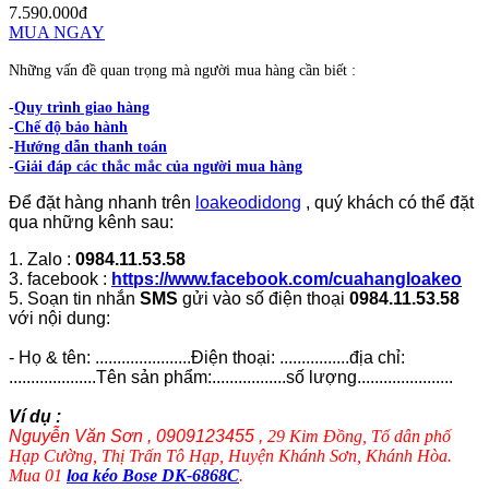
7.590.000đ
MUA NGAY
Những vấn đề quan trọng mà người mua hàng cần biết :
-
Quy trình giao hàng
-
Chế độ bảo hành
-
Hướng dẫn thanh toán
-
Giải đáp các thắc mắc của người mua hàng
Để đặt hàng nhanh trên
loakeodidong
, quý khách có thể đặt
qua những kênh sau:
1. Zalo :
0984.11.53.58
3. facebook :
https://www.facebook.com/cuahangloakeo
5. Soạn tin nhắn
SMS
gửi vào số điện thoại
0984.11.53.58
với nội dung:
- Họ & tên: ......................Điện thoại: ................địa chỉ:
....................Tên sản phẩm:.................số lượng......................
Ví dụ :
Nguyễn Văn Sơn , 0909123455 ,
29 Kim Đồng, Tổ dân phố
Hạp Cường, Thị Trấn Tô Hạp, Huyện Khánh Sơn, Khánh Hòa.
Mua 01
loa kéo Bose DK-6868C
.