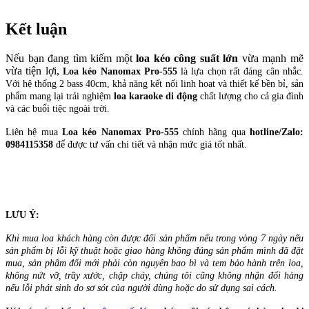
Kết luận
Nếu bạn đang tìm kiếm một
loa kéo công suất lớn
vừa mạnh mẽ
vừa tiện lợi,
Loa kéo Nanomax Pro-555
là lựa chọn rất đáng cân nhắc.
Với hệ thống 2 bass 40cm, khả năng kết nối linh hoạt và thiết kế bền bỉ, sản
phẩm mang lại trải nghiệm
loa karaoke di động
chất lượng cho cả gia đình
và các buổi tiệc ngoài trời.
Liên hệ mua
Loa kéo Nanomax Pro-555
chính hãng qua
hotline/Zalo:
0984115358
để được tư vấn chi tiết và nhận mức giá tốt nhất.
LƯU Ý:
Khi mua loa khách hàng còn được đổi sản phẩm nếu trong vòng 7 ngày nếu
sản phẩm bị lỗi kỹ thuật hoặc giao hàng không đúng sản phẩm mình đã đặt
mua, sản phẩm đổi mới phải còn nguyên bao bì và tem bảo hành trên loa,
không nứt vỡ, trầy xước, chập cháy, chúng tôi cũng không nhận đổi hàng
nếu lỗi phát sinh do sơ sót của người dùng hoặc do sử dụng sai cách.