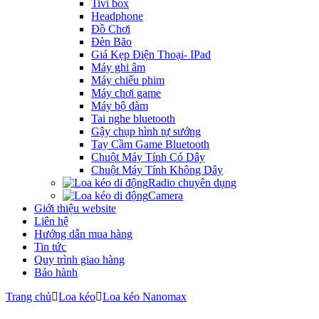
Tivi box
Headphone
Đồ Chơi
Đèn Bão
Giá Kẹp Điện Thoại- IPad
Máy ghi âm
Máy chiếu phim
Máy chơi game
Máy bộ đàm
Tai nghe bluetooth
Gậy chụp hình tự sướng
Tay Cầm Game Bluetooth
Chuột Máy Tính Có Dây
Chuột Máy Tính Không Dây
Radio chuyên dụng
Camera
Giới thiệu website
Liên hệ
Hướng dẫn mua hàng
Tin tức
Quy trình giao hàng
Bảo hành
Trang chủ
Loa kéo
Loa kéo Nanomax