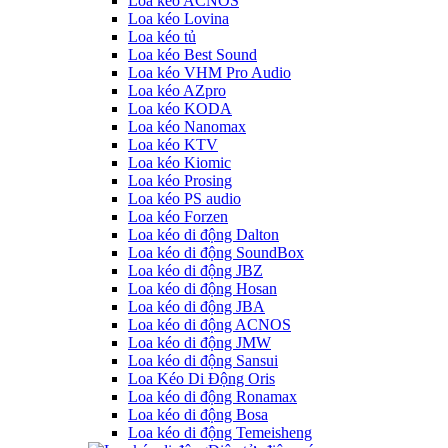
Loa kéo ACNOS
Loa kéo Lovina
Loa kéo tủ
Loa kéo Best Sound
Loa kéo VHM Pro Audio
Loa kéo AZpro
Loa kéo KODA
Loa kéo Nanomax
Loa kéo KTV
Loa kéo Kiomic
Loa kéo Prosing
Loa kéo PS audio
Loa kéo Forzen
Loa kéo di động Dalton
Loa kéo di động SoundBox
Loa kéo di động JBZ
Loa kéo di động Hosan
Loa kéo di động JBA
Loa kéo di động ACNOS
Loa kéo di động JMW
Loa kéo di động Sansui
Loa Kéo Di Động Oris
Loa kéo di động Ronamax
Loa kéo di động Bosa
Loa kéo di động Temeisheng