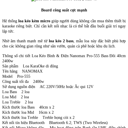
Board công suất cực mạnh
Hệ thống
loa kéo kèm micro
giúp người dùng không cần mua thêm thiết bị
karaoke riêng biệt. Chỉ cần kết nối nhạc là có thể bắt đầu buổi giải trí ngay
lập tức.
Nhờ âm thanh mạnh mẽ từ
loa kéo 2 bass
, mẫu loa này đặc biệt phù hợp
cho các không gian rộng như sân vườn, quán cà phê hoặc khu du lịch.
Thông số chi tiết Loa Kéo Bình & Điện Nanomax Pro-555 Bass Đôi 40cm
2400w
Sản phẩm Loa KaraOke di động
Tên hãng NANOMAX
Model Pro-555
Công suất tối đa 2400w
Sử dụng nguồn điện AC 220V/50Hz hoặc Ăc qui 12V
Loa Bass 2 loa
Loa Mid 2 loa
Loa Treble 2 loa
Kích thước loa Bass 40cm x 2
Kích thước loa Mid 16cm x 2
Kích thước loa Treble Treble họng còi x 2
Kết nối tín hiệu Bluetooth Bluetooth 6.2; TWS (Two Wireless)
Kết nối Micro không dây Mic hoạt động trên Bank tần UHF, điều chỉnh