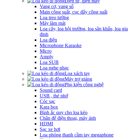
Điện tử, điện máy
Vang cơ, vang số
Main công suất, cục đẩy công suất
Loa treo tường
Máy làm mát
Loa cây, loa hội trường, loa sân khấu, loa gia
đinh
Loa điện
Microphone Karaoke
Micro
Amply
Loa SUB
Loa nghe nhạc
Loa xách tay
Máy trợ giảng
Phụ kiện công nghệ
Sound card
USB , thẻ nhớ
Cóc sạc
Kara box
Bình ắc quy cho loa kéo
Chân để điện thoại, máy ảnh
HDMI
Sạc xe hơi
Loa phóng thanh cầm tay megaphone