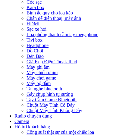
Cóc sạc
Kara box
Bình ắc quy cho loa kéo
Chân để điện thoại, máy ảnh
HDMI
Sạc xe hơi
Loa phóng thanh cầm tay megaphone
Tivi box
Headphone
Đồ Chơi
Đèn Bão
Giá Kẹp Điện Thoại- IPad
Máy ghi âm
Máy chiếu phim
Máy chơi game
Máy bộ đàm
Tai nghe bluetooth
Gậy chụp hình tự sướng
Tay Cầm Game Bluetooth
Chuột Máy Tính Có Dây
Chuột Máy Tính Không Dây
Radio chuyên dụng
Camera
Hỗ trợ khách hàng
Công suất thật sự của một chiếc loa