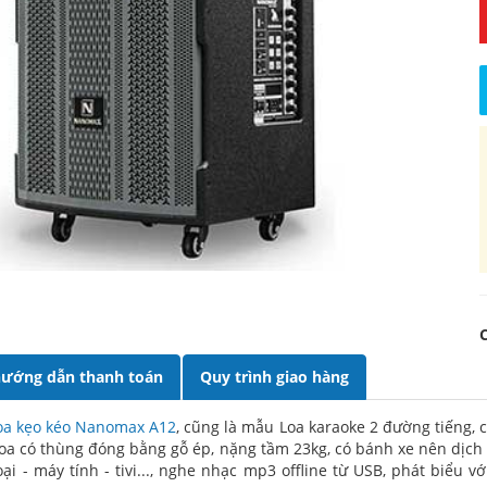
ướng dẫn thanh toán
Quy trình giao hàng
oa kẹo kéo Nanomax A12
, cũng là mẫu Loa karaoke 2 đường tiếng, c
oa có thùng đóng bằng gỗ ép, nặng tầm 23kg, có bánh xe nên dịch c
oại - máy tính - tivi..., nghe nhạc mp3 offline từ USB, phát biểu 