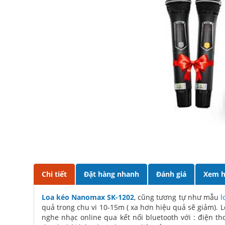
Chi tiết
Đặt hàng nhanh
Đánh giá
Xem h
Loa kéo Nanomax SK-1202
, cũng tương tự như mẫu
l
quả trong chu vi 10-15m ( xa hơn hiệu quả sẽ giảm). L
nghe nhạc online qua kết nối bluetooth với : điện th