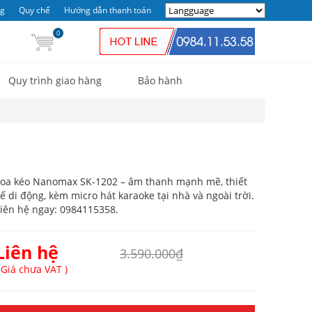
ng
Quy chế
Hướng dẫn thanh toán
0
Quy trình giao hàng
Bảo hành
Loa kéo Nanomax SK-1202 – âm thanh mạnh mẽ, thiết
ế di động, kèm micro hát karaoke tại nhà và ngoài trời.
iên hệ ngay: 0984115358.
Liên hệ
3.590.000₫
 Giá chưa VAT )