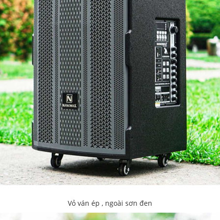
Vỏ ván ép , ngoài sơn đen