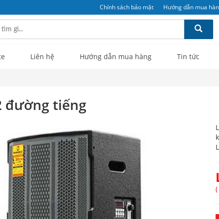
Chính sách bảo mật
Hướng dẫn mua hà
te
Liên hệ
Hướng dẫn mua hàng
Tin tức
2 đường tiếng
k
L
(